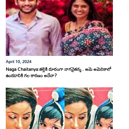
April 10, 2024
Naga Chaitanya:తల్లికి దూరంగా నాగచైతన్య.. ఆమె అమెరికాలో
ఉండడానికి గల కారణం అదేనా?