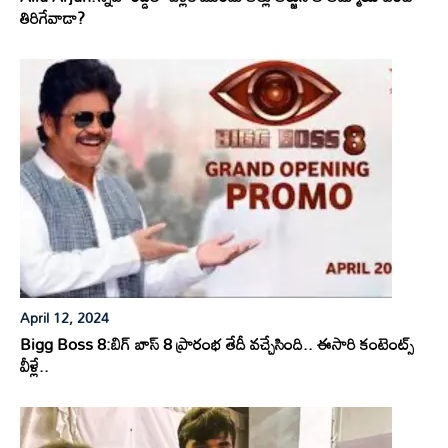
తిరిగేవాడా?
April 12, 2024
Bigg Boss 8:బిగ్ బాస్ 8 ప్రారంభ తేదీ వచ్చేసింది.. ఈసారి కంటెంట్స్
వీళ్లే..