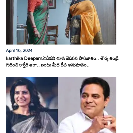
April 16, 2024
karthika Deepam2:దీపని చూసి బెదిరిన పారిజాతం.. శౌర్య తండ్రి
గురించి కార్తీక్ అరా.. బంటు మీద దీప అనుమానం..