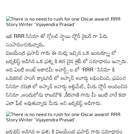
ఇక RRR సినిమా తో గ్లోబల్ స్థాయి స్టోరీ రైటర్ గా పేరు
సంపాదించుకున్నారు,
విజయేంద్ర ప్రసాద్ గారు ఈ మధ్య ఇచ్చిన ఒక ఇంటర్వ్యూ లో
జర్నలిస్ట్ అడిగిన ఒక ప్రశ్న కి తన దైన శైలీ లో సమాధానం ఇచ్చారు.
అది ఏంటి అంటే అకాడమీ అవార్డ్స్ ల లో ‘RRR ‘ సినిమా కి
ఒరిజినల్ సాంగ్ క్యాటగిరీ లో ఆస్కార్ అవార్డు లభించింది, ప్రపంచ
సినిమా చరిత్ర లో ఆస్కార్ అవార్డు అల్టిమేట్, మీరు స్టోరీ అందించిన
సినిమా ,అందులోను రాజమౌళి ,కీరవాణి గారు మీ ఇంటి వారే కదా
ఎలా ఫీల్ అవుతున్నారు మీరు అని జర్నలిస్ట్ అడిగారు.
జర్నలిస్ట్ అడిగిన ఆ ప్రశ్న కి విజయేంద్ర ప్రసాద్ గారు సమాధానం