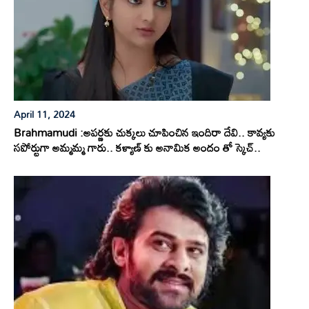
April 11, 2024
Brahmamudi :అపర్ణకు చుక్కలు చూపించిన ఇందిరా దేవి.. కావ్యకు
సపోర్టుగా అమ్మమ్మ గారు.. కళ్యాణ్ కు అనామిక అందం తో స్కెచ్..