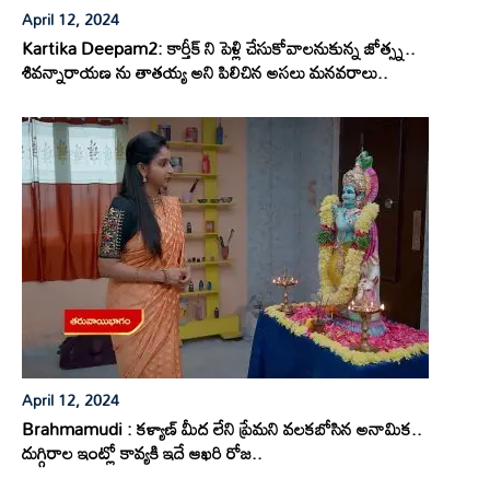
April 12, 2024
Kartika Deepam2: కార్తీక్ ని పెళ్లి చేసుకోవాలనుకున్న జోత్స్న..
శివన్నారాయణ ను తాతయ్య అని పిలిచిన అసలు మనవరాలు..
April 12, 2024
Brahmamudi : కళ్యాణ్ మీద లేని ప్రేమని వలకబోసిన అనామిక..
దుగ్గిరాల ఇంట్లో కావ్యకి ఇదే ఆఖరి రోజ..