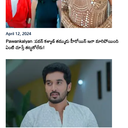
April 12, 2024
Pawankalyan :పవన్ కళ్యాణ్ తమ్ముడు హీరోయిన్ ఇలా మారిపోయింది
ఏంటి చూస్తే తట్టుకోలేరు!