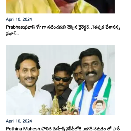
April 10, 2024
Prabhas:ప్రభాస్ ‘గే’ గా నటించమని చెప్పిన డైరెక్టర్..?తప్పక చేశానన్న
ప్రభాస్..
April 10, 2024
Pothina Mahesh:పోతిన మహేష్ వైసీపీలోకి..జగన్ సమక్షం లో పార్టీ