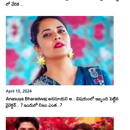
లో చేరిక ..
April 10, 2024
Anasuya Bharadwaj:అనసూయని ఆ.. విషయంలో ఇబ్బంది పెట్టిన
డైరెక్టర్.. ? ఇందులో నిజం ఎంత..?