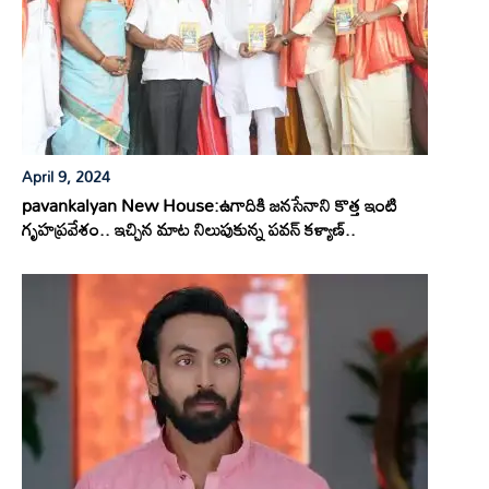
April 9, 2024
pavankalyan New House:ఉగాదికి జనసేనాని కొత్త ఇంటి
గృహప్రవేశం.. ఇచ్చిన మాట నిలుపుకున్న పవన్ కళ్యాణ్..