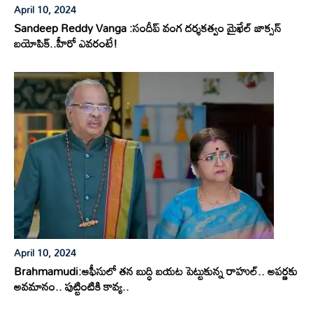
April 10, 2024
Sandeep Reddy Vanga :సందీప్ వంగ దర్శకత్వం మైఖేల్ జాక్సన్
బయోపిక్..హీరో ఎవరంటే!
April 10, 2024
Brahmamudi:ఆఫీసులో తన బుద్ధి బయట పెట్టుకున్న రాహుల్.. అపర్ణకు
అవమానం.. పుట్టింటికి కావ్య..