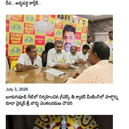
దీప.. అడ్డుపడ్డ కార్తీక్..
July 3, 2026
బూరుగుపూడి గేట్‌లో నిర్వహించిన గ్రీవెన్స్ & క్యాడర్ మీటింగ్‌లో పాల్గొన్న
రూడా చైర్మన్ శ్రీ బొడ్డు వెంకటరమణ చౌదరి