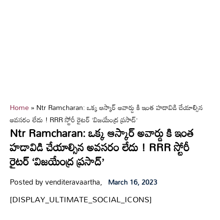
Home
»
Ntr Ramcharan: ఒక్క ఆస్కార్ అవార్డు కి ఇంత హడావిడి చేయాల్సిన
అవసరం లేదు ! RRR స్టోరీ రైటర్ ‘విజయేంద్ర ప్రసాద్’
Ntr Ramcharan: ఒక్క ఆస్కార్ అవార్డు కి ఇంత
హడావిడి చేయాల్సిన అవసరం లేదు ! RRR స్టోరీ
రైటర్ ‘విజయేంద్ర ప్రసాద్’
Posted by venditeravaartha,
March 16, 2023
[DISPLAY_ULTIMATE_SOCIAL_ICONS]