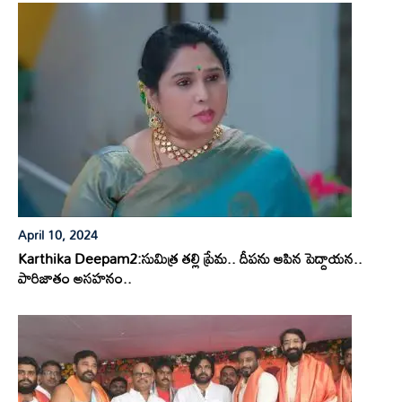
April 10, 2024
Karthika Deepam2:సుమిత్ర తల్లి ప్రేమ.. దీపను ఆపిన పెద్దాయన..
పారిజాతం అసహనం..