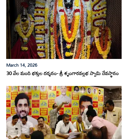
March 14, 2026
30 వేల మంది భక్తుల దర్శనం- శ్రీ శృంగారవల్లభ స్వామి దేవస్థానం