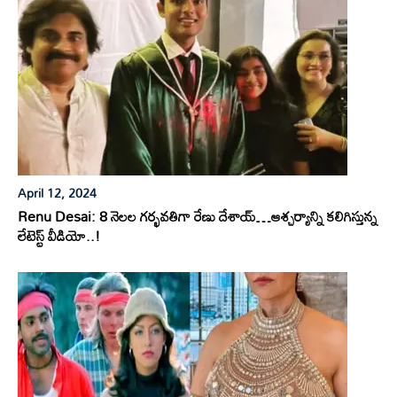
April 12, 2024
Renu Desai: 8 నెలల గర్భవతిగా రేణు దేశాయ్…ఆశ్చర్యాన్ని కలిగిస్తున్న
లేటెస్ట్ వీడియో..!