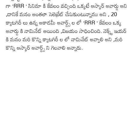
గా ‘RRR ‘ సినిమా కి కేవలం వచ్చింది ఒక్కటే ఆస్కార్ అవార్డు అని
,దానికే మనం అంతలా సెలెబ్రేట్ చేసుకుంటున్నాము అని , 20
క్యాటగిరీ లు ఉన్న అకాడమీ అవార్డ్స్ ల లో ‘RRR ‘ కేవలం ఒక్క
అవార్డు కి నామినేట్ అయింది ,విజయం సాధించింది. నెక్స్ట్ ఇయర్
కి మనం మరి కొన్ని క్యాటగిరీ ల లో నామినేట్ అవ్వాలి అని ,మరి
కొన్ని ఆస్కార్ అవార్డ్స్ ని గెలవాలి అన్నారు.