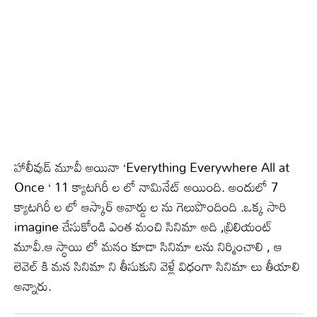
హాలీవుడ్ మూవీ అయినా ‘Everything Everywhere All at
Once ‘ 11 క్యాటగిరీ ల లో నామినేట్ అయింది. అందులో 7
క్యాటగిరీ ల లో ఆస్కార్ అవార్డు ల ను గెలుపొందింది .ఒక్క సారి
imagine చేసుకోండి ఎంత మంచి సినిమా అది ,బ్రిలియంట్
మూవీ.ఆ స్థాయి లో మనం కూడా సినిమా లను నిర్మించాలి , ఆ
లెవెల్ కి మన సినిమా ని తీసుకుని వెళ్లే విధంగా సినిమా లు తీయాలి
అన్నారు.