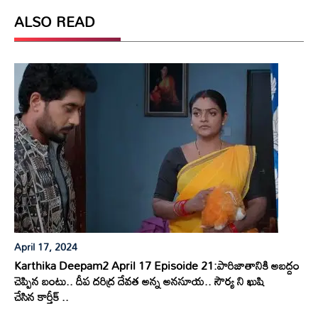
ALSO READ
April 17, 2024
Karthika Deepam2 April 17 Episoide 21:పారిజాతానికి అబద్దం
చెప్పిన బంటు.. దీప దరిద్ర దేవత అన్న అనసూయ.. సౌర్య ని ఖుషి
చేసిన కార్తీక్ ..