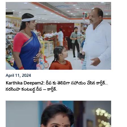
April 11, 2024
Karthika Deepam2: దీప కు తెలివిగా సహాయం చేసిన కార్తీక్..
నరసింహ కంటబడ్డ దీప – కార్తీక్.