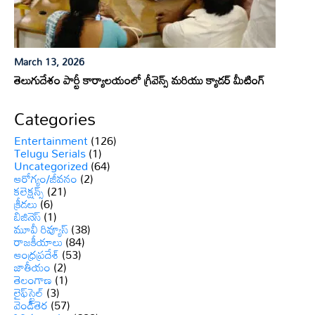
March 13, 2026
తెలుగుదేశం పార్టీ కార్యాలయంలో గ్రీవెన్స్ మరియు క్యాడర్ మీటింగ్
Categories
Entertainment
(126)
Telugu Serials
(1)
Uncategorized
(64)
ఆరోగ్యం/జీవనం
(2)
కలెక్షన్స్
(21)
క్రీడలు
(6)
బిజినెస్
(1)
మూవీ రివ్యూస్
(38)
రాజకీయాలు
(84)
ఆంధ్రప్రదేశ్
(53)
జాతీయం
(2)
తెలంగాణ
(1)
లైఫ్‌స్టైల్
(3)
వెండితెర
(57)