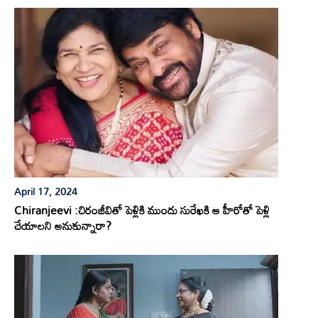
April 17, 2024
Chiranjeevi :చిరంజీవితో పెళ్లికి ముందు సురేఖకి ఆ హీరోతో పెళ్లి
చేయాలని అనుకున్నారా?