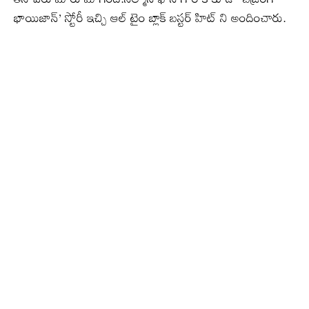
భాయిజాన్’ స్టోరీ ఇచ్చి ఆల్ టైం బ్లాక్ బస్టర్ హిట్ ని అందించారు.