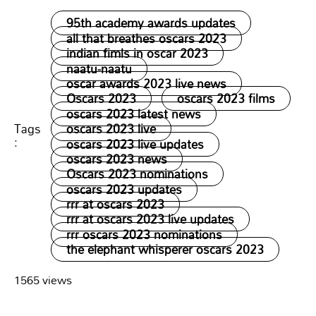
95th academy awards updates
all that breathes oscars 2023
indian fimls in oscar 2023
naatu-naatu
oscar awards 2023 live news
Oscars 2023
oscars 2023 films
oscars 2023 latest news
Tags
oscars 2023 live
:
oscars 2023 live updates
oscars 2023 news
Oscars 2023 nominations
oscars 2023 updates
rrr at oscars 2023
rrr at oscars 2023 live updates
rrr oscars 2023 nominations
the elephant whisperer oscars 2023
1565 views