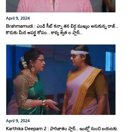
April 9, 2024
Brahmamudi : ఎండి సీట్ కన్నా తన బిడ్డ ముఖ్యం అనుకున్న రాజ్..
కొడుకు మీద అపర్ణ కోపం.. కావ్య శ్వేత ల ప్లాన్..
April 9, 2024
Karthika Deepam 2 : పారిజాతం ప్లాన్.. ఇంట్లో నుంచి బయటకు