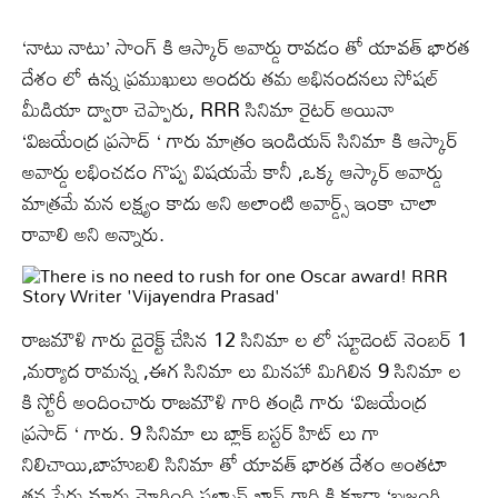
‘నాటు నాటు’ సాంగ్ కి ఆస్కార్ అవార్డు రావడం తో యావత్ భారత
దేశం లో ఉన్న ప్రముఖులు అందరు తమ అభినందనలు సోషల్
మీడియా ద్వారా చెప్పారు, RRR సినిమా రైటర్ అయినా
‘విజయేంద్ర ప్రసాద్ ‘ గారు మాత్రం ఇండియన్ సినిమా కి ఆస్కార్
అవార్డు లభించడం గొప్ప విషయమే కానీ ,ఒక్క ఆస్కార్ అవార్డు
మాత్రమే మన లక్ష్యం కాదు అని అలాంటి అవార్డ్స్ ఇంకా చాలా
రావాలి అని అన్నారు.
రాజమౌళి గారు డైరెక్ట్ చేసిన 12 సినిమా ల లో స్టూడెంట్ నెంబర్ 1
,మర్యాద రామన్న ,ఈగ సినిమా లు మినహా మిగిలిన 9 సినిమా ల
కి స్టోరీ అందించారు రాజమౌళి గారి తండ్రి గారు ‘విజయేంద్ర
ప్రసాద్ ‘ గారు. 9 సినిమా లు బ్లాక్ బస్టర్ హిట్ లు గా
నిలిచాయి,బాహుబలి సినిమా తో యావత్ భారత దేశం అంతటా
తన పేరు మారు మోగింది.సల్మాన్ ఖాన్ గారి కి కూడా ‘బజ్రంగి