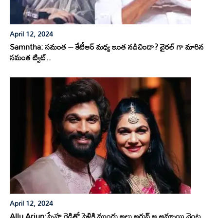
April 12, 2024
Samntha: సమంత – కేటీఆర్ మధ్య ఇంత నడిచిందా? వైరల్ గా మారిన
సమంత ట్విట్..
April 12, 2024
Allu Arjun:స్నేహ రెడ్డితో పెళ్లికి ముందు అల్లు అర్జున్ ఆ అమ్మాయి వెంట