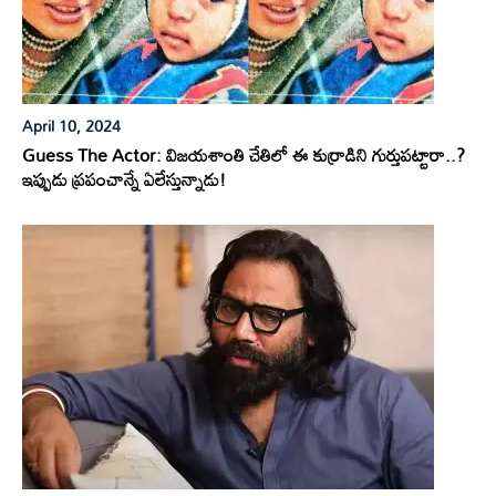
April 10, 2024
Guess The Actor: విజయశాంతి చేతిలో ఈ కుర్రాడిని గుర్తుపట్టారా..?
ఇప్పుడు ప్రపంచాన్నే ఏలేస్తున్నాడు!