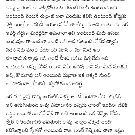
కావ్య సైలెంట్ గా వెళ్ళిపోతుంది లేదంటే కలిసి ఉంటుంది అని
అంటుంది వెంటనే రుద్రాణి అలా ఎందుకు కలిసి ఉంటుంది కోర్టుకు
వెళ్లి ఇంట్లో అందరినీ బయట పడేసేలా చేస్తుంది అని అంటుంది. ఇక
అపర్ణ గట్టిగా మీరిద్దరూ ఆపుతారా అని అంటుంది మీరు అసలు
బంధువుల రాబందులా ఏంటి అని అడుగుతుంది. నేనేమన్నాను
వదిన నీకు మంచి చేయాలని చూసినా మా మీద అలా
మాట్లాడుతున్నావు అని అంటే మీకు అసలు సిగ్గులేదు అని
అంటుంది. తప్పు చేసిన రాజుని ఏమీ అనవు కానీ మా మీద మాత్రమే
ఇచ్చి కొడతావు అని అంటుంది రుద్రాణి ఇక అక్కడి నుంచి
అసహనంగా లోపలికి వెళ్ళిపోతుంది అపర్ణ.
ఇక మరి వైపు కావ్య బయటికి వెళ్తూ ఉంటే ఇందిరా దేవి ఎక్కడికి
అని అడుగుతుంది కావ్య సమాధానం చెప్పదు దాంతో ఇందిరా దేవికి
అర్థం అయిపోయి సరే వెళ్లి రా అని అంటుంది ఇక వెన్నెల కోసం
శ్వేత ని కలవడానికి వెళుతుంది కావ్య, వెన్నెల ఎక్కడ ఉందో
కనిపెట్టాలని శ్వేతతో అంటుంది రాజ్ అంటే వెన్నెలకు చాలా ఇష్టం