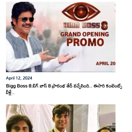
April 12, 2024
Bigg Boss 8:బిగ్ బాస్ 8 ప్రారంభ తేదీ వచ్చేసింది.. ఈసారి కంటెంట్స్
వీళ్లే..