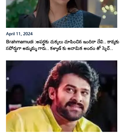
April 11, 2024
Brahmamudi :అపర్ణకు చుక్కలు చూపించిన ఇందిరా దేవి.. కావ్యకు
సపోర్టుగా అమ్మమ్మ గారు.. కళ్యాణ్ కు అనామిక అందం తో స్కెచ్..