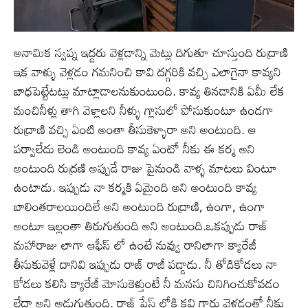
అనామిక స్వప్న ఇద్దరు వెళ్లడాన్ని మెట్లు దిగుతూ చూస్తుంది రుద్రాణి
ఇక వాళ్ళు వెళ్లడం గమనించి కావి దగ్గరికి వచ్చి ఎలాగైనా కావ్యని
బాధపెట్టేటట్లు మాట్లాడాలనుకుంటుంది. కావ్య తినడానికి ఏమీ లేక
మంచినీళ్లు తాగి వెళ్లాలని నీళ్ళు గ్లాసులో పోసుకుంటూ ఉండగా
రుద్రాణి వచ్చి ఏంటి అంతా తీసుకెళ్ళారా అని అంటుంది. ఆ
పర్వాలేదు లెండి అంటుంది కావ్య ఏంటో నీకు ఈ కర్మ అని
అంటుంది రుద్రణి అప్పుడే రాజు పైనుండి వాళ్ళ మాటలు వింటూ
ఉంటాడు. ఇప్పుడు నా కర్మకి ఏమైంది అని అంటుంది కావ్య
బాలింతరాలయిందిలే అని అంటుంది రుద్రాణి, ఉంగా, ఉంగా
అంటూ ఇల్లంతా తిరుగుతుంది అని అంటుంది.ఒకప్పుడు రాజ్
మహారాజు లాగా ఆఫీస్ లో ఉంటే నువ్వు రానిలాగా క్యారేజీ
తీసుకువెళ్లే దానివి ఇప్పుడు రాజ్ రాజీ పడ్డాడు. నీ తోడికోడలు నా
కోడలు కలిసి క్యారేజీ మోసుకెళ్తుంటే నీ మనసు చినిగించుకోవడం
లేదా అని అడుగుతుంది. రాజ్ ప్లేస్ లోకి కవి గారు వెళ్లడంతో నీకు