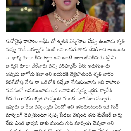
మరోవైపు రాహుల్ ఆఫీస్ లో శృతికి ఎస్బిహెచ్ చేస్తూ ఉంటాడు శృతి
నువ్వు వాడే పెర్ఫ్యూమ్ ఏంటి అని అడుగుతాడు దేనికి అని అంటుంది
నా భార్య కూడా తీసుకెళ్దాం అని అంటే అలాంటివితీసుకువెళ్తే మీ
భార్యని కూడా వేరేవాడు వచ్చి పరిఫ్యూమ్ పేరు అడుగుతాడు
అప్పుడు బాగోదు కదా అని బయటికి వెళ్లిపోతుంది శృతి వారం
తిరిగేలోపు నేను నా ఒడిలోకి వచ్చేలా చేసుకుంటాను అని రాహుల్
మనసులో అనుకుంటాడు ఇక అనామిక స్వప్న ఇద్దరు క్యారేజ్
తీసుకు రావడం శృతి చూస్తుంది ముందు వారసులు వచ్చారు
ఇప్పుడు భారీలు వస్తున్నారు ఏంటో అని అనుకుంటుంది ఇక గుడ్
మార్నింగ్ చెప్పుకుంటూ స్వప్న పేదలు వెళ్తుంది తను మేనేజర్ భార్య
నేను ఎండి భార్యని నాకు ముందు గుడ్ మార్నింగ్ చెప్పవా అని