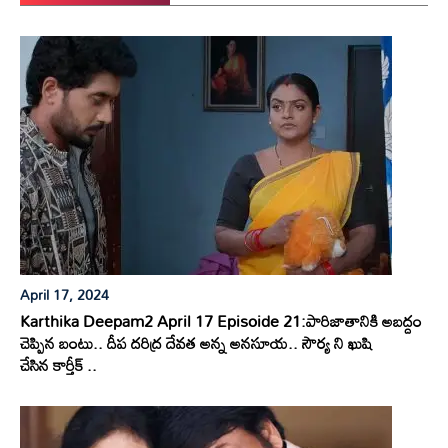
April 17, 2024
Karthika Deepam2 April 17 Episoide 21:పారిజాతానికి అబద్దం
చెప్పిన బంటు.. దీప దరిద్ర దేవత అన్న అనసూయ.. సౌర్య ని ఖుషి
చేసిన కార్తీక్ ..