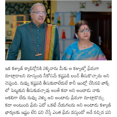
ఇక కళ్యాణ్ క్యాబిన్లోనికి వెళ్ళినాను మీకు ఆ కళ్యాణ్తో ప్రేమగా
మాట్లాడాలని చూస్తుంది నీకోసమే కష్టపడి లంచ్ తీసుకొచ్చాను అని
చెప్తుంది. నువ్వు కష్టపడి తీసుకురాలేదులే కానీ ఇంట్లో చేసినవి బాక్స్
లో పెట్టుకుని తీసుకువచ్చావు అంతే కదా అని అంటాడు నాకు
ఆకలిగా లేదు నువ్వు వెళ్ళు అని అంటాడు ప్రేమగా మాట్లాడొచ్చు
కదా అంటుంది ప్రేమ ఏదో ఒకటే చేయగలను అని అంటాడు కళ్యాణ్
భార్యలకు ఇష్టం లేని పని చేస్తే ఎంత ప్రేమ వస్తుందో అదే నచ్చిన పని