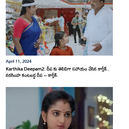
April 11, 2024
Karthika Deepam2: దీప కు తెలివిగా సహాయం చేసిన కార్తీక్..
నరసింహ కంటబడ్డ దీప – కార్తీక్.