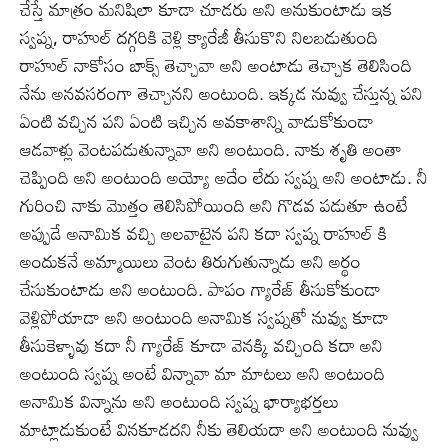
చేస్తే మాత్రం మనిషిలా కూడా చూడరు అని అనుకుంటాడు ఇక
స్వప్న, రాహుల్ దగ్గరికి వెళ్లి క్యారేజీ తీసుకొని నిలబడుతుంది
రాహుల్ నాకోసం బాక్స్ తెచ్చావా అని అంటాడు తెచ్చాక తెలిసింది
నేను అనవసరంగా తెచ్చానని అంటుంది. ఇక్కడ నువ్వు చేస్తున్న పని
ఏంటి వచ్చిన పని ఏంటి ఇచ్చిన అవకాశాన్ని వాడుకోకుండా
ఆడవాళ్లు వెంటపడుతున్నావా అని అంటుంది. నాకు శృతి అంతా
చెప్పింది అని అంటుంది అయ్యో అదేం లేదు స్వప్న అని అంటాడు. నీ
గురించి నాకు మొత్తం తెలిసిపోయింది అని గొడవ పడుతూ ఉంటే
అప్పుడే అనామిక వచ్చి అలవాటైన పని కదా స్వప్న రాహుల్ కి
అందుకనే అమ్మాయిలు వెంట తిరుగుతున్నాడు అని అర్థం
చేసుకుంటాడు అని అంటుంది. పాపం గ్యారేజ్ తీసుకోకుండా
వెళ్లిపోయాడా అని అంటుంది అనామిక స్వప్నతో నువ్వు కూడా
తీసుకెళ్ళావు కదా నీ గ్యారేజ్ కూడా వెనక్కి వచ్చింది కదా అని
అంటుంది స్వప్న అంటే విన్నావా మా మాటలు అని అంటుంది
అనామిక విన్నాను అని అంటుంది స్వప్న భార్యాభర్తలు
మాట్లాడుకుంటే వినకూడదని నీకు తెలియదా అని అంటుంది నువ్వు