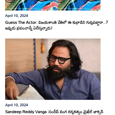
April 10, 2024
Guess The Actor: విజయశాంతి చేతిలో ఈ కుర్రాడిని గుర్తుపట్టారా..?
ఇప్పుడు ప్రపంచాన్నే ఏలేస్తున్నాడు!
April 10, 2024
Sandeep Reddy Vanga :సందీప్ వంగ దర్శకత్వం మైఖేల్ జాక్సన్