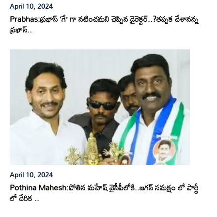
April 10, 2024
Prabhas:ప్రభాస్ ‘గే’ గా నటించమని చెప్పిన డైరెక్టర్..?తప్పక చేశానన్న
ప్రభాస్..
April 10, 2024
Pothina Mahesh:పోతిన మహేష్ వైసీపీలోకి..జగన్ సమక్షం లో పార్టీ
లో చేరిక ..