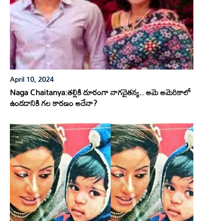
April 10, 2024
Naga Chaitanya:తల్లికి దూరంగా నాగచైతన్య.. ఆమె అమెరికాలో
ఉండడానికి గల కారణం అదేనా?