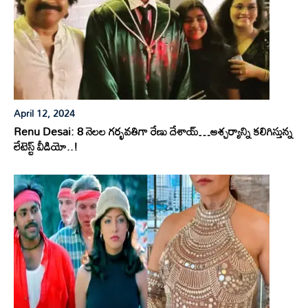
April 12, 2024
Renu Desai: 8 నెలల గర్భవతిగా రేణు దేశాయ్…ఆశ్చర్యాన్ని కలిగిస్తున్న
లేటెస్ట్ వీడియో..!