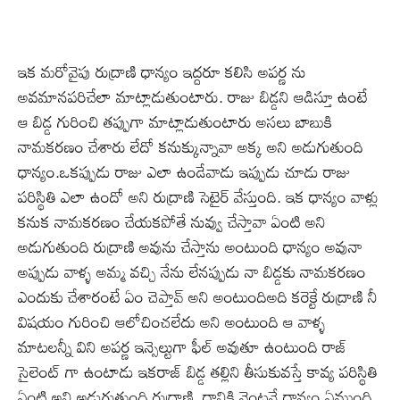
ఇక మరోవైపు రుద్రాణి ధాన్యం ఇద్దరూ కలిసి అపర్ణ ను
అవమానపరిచేలా మాట్లాడుతుంటారు. రాజు బిడ్డని ఆడిస్తూ ఉంటే
ఆ బిడ్డ గురించి తప్పుగా మాట్లాడుతుంటారు అసలు బాబుకి
నామకరణం చేశారు లేదో కనుక్కున్నావా అక్క అని అడుగుతుంది
ధాన్యం.ఒకప్పుడు రాజు ఎలా ఉండేవాడు ఇప్పుడు చూడు రాజు
పరిస్థితి ఎలా ఉందో అని రుద్రాణి సెటైర్ వేస్తుంది. ఇక ధాన్యం వాళ్లు
కనుక నామకరణం చేయకపోతే నువ్వు చేస్తావా ఏంటి అని
అడుగుతుంది రుద్రాణి అవును చేస్తాను అంటుంది ధాన్యం అవునా
అప్పుడు వాళ్ళ అమ్మ వచ్చి నేను లేనప్పుడు నా బిడ్డకు నామకరణం
ఎందుకు చేశారంటే ఏం చెప్తావ్ అని అంటుందిఅది కరెక్టే రుద్రాణి నీ
విషయం గురించి ఆలోచించలేదు అని అంటుంది ఆ వాళ్ళ
మాటలన్నీ విని అపర్ణ ఇన్సెల్టుగా ఫీల్ అవుతూ ఉంటుంది రాజ్
సైలెంట్ గా ఉంటాడు ఇకరాజ్ బిడ్డ తల్లిని తీసుకువస్తే కావ్య పరిస్థితి
ఏంటి అని అడుగుతుంది రుద్రాణి. దానికి వెంటనే ధాన్యం ఏముంది