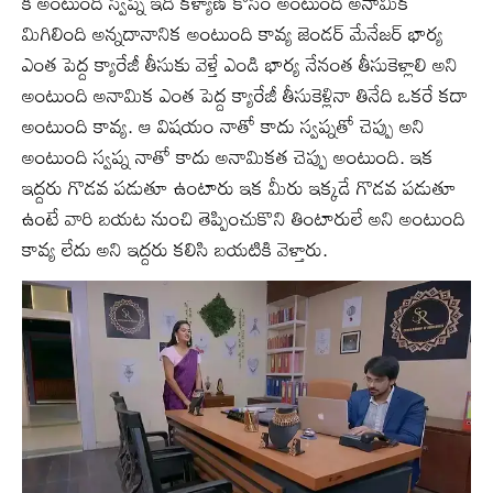
కి అంటుంది స్వప్న ఇది కళ్యాణ్ కోసం అంటుంది అనామిక
మిగిలింది అన్నదానానిక అంటుంది కావ్య జెండర్ మేనేజర్ భార్య
ఎంత పెద్ద క్యారేజీ తీసుకు వెళ్తే ఎండి భార్య నేనంత తీసుకెళ్లాలి అని
అంటుంది అనామిక ఎంత పెద్ద క్యారేజీ తీసుకెళ్లినా తినేది ఒకరే కదా
అంటుంది కావ్య. ఆ విషయం నాతో కాదు స్వప్నతో చెప్పు అని
అంటుంది స్వప్న నాతో కాదు అనామికత చెప్పు అంటుంది. ఇక
ఇద్దరు గొడవ పడుతూ ఉంటారు ఇక మీరు ఇక్కడే గొడవ పడుతూ
ఉంటే వారి బయట నుంచి తెప్పించుకొని తింటారులే అని అంటుంది
కావ్య లేదు అని ఇద్దరు కలిసి బయటికి వెళ్తారు.