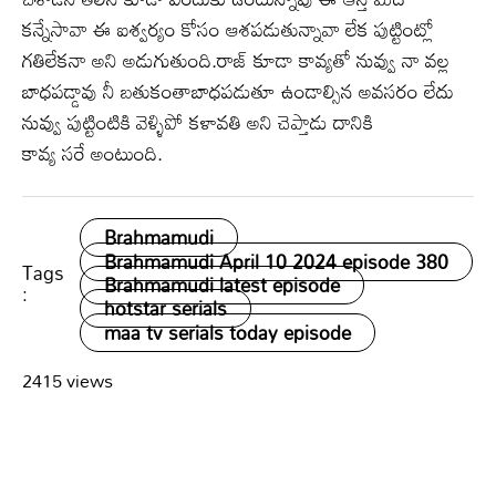
కన్నేసావా ఈ ఐశ్వర్యం కోసం ఆశపడుతున్నావా లేక పుట్టింట్లో
గతిలేకనా అని అడుగుతుంది.రాజ్ కూడా కావ్యతో నువ్వు నా వల్ల
బాధపడ్డావు నీ బతుకంతాబాధపడుతూ ఉండాల్సిన అవసరం లేదు
నువ్వు పుట్టింటికి వెళ్ళిపో కళావతి అని చెప్తాడు దానికి
కావ్య సరే అంటుంది.
Brahmamudi
Brahmamudi April 10 2024 episode 380
Tags
Brahmamudi latest episode
:
hotstar serials
maa tv serials today episode
2415 views