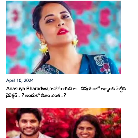
April 10, 2024
Anasuya Bharadwaj:అనసూయని ఆ.. విషయంలో ఇబ్బంది పెట్టిన
డైరెక్టర్.. ? ఇందులో నిజం ఎంత..?