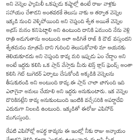
అని వెన్నెల ఫ్యామిలీ ఒకప్పుడు కష్టాల్లో ఉంటే రాజు వాళ్లకు
సహాయం చేశాడని అంతవరకే తెలుసు నాకు ఆ తర్వాత వెన్నెల
ఇక్కడి నుంచి వెళ్ళిపోయింది అని చెప్తుంది శ్వేత అయితే వెన్నెల
అడ్రస్ మనం కనిపెట్టాలి అని ఉంటుంది దానికి ఏముంది నేను వెళ్లి
రాత్రి అడుగుతాను అంటుంది అలా అడిగితే రాజ్ కి డౌట్ వస్తుందని
శ్వేతమనం మాత్రమే దాని గురించి తెలుసుకోవాలి మా ఆయనకు
తెలియకూడదు అని చెప్తుంది కావ్య మరి ఇప్పుడు ఏం చేద్దాం అని
అంటే ఇద్దరు కలిసి ఒక ప్లాన్ వేస్తారు మీరు టెన్త్ క్లాస్ ఫ్రెండ్స్ అంతా
కలిసి గెట్ టుగెదర్ ఏర్పాటు చేసుకోండి అక్కడికి వెన్నెలను
తీసుకురండి అని అంటుంది కావ్య.ఈ ప్లాన్ చాలా బాగుంది ఇది
ఎలాగైనా అమలు చేయాలి అని ఇద్దరు అనుకుంటారు. ఇక వెన్నెల
దొరికినట్లేని కావ్య అనుకుంటుంది ఇంటికి వచ్చేసరికి అపర్ణాదేవి
ఎదురుగా నిలబడి ఉంటుంది. ఇక్కడితో ఈరోజు ఎపిసోడ్
ముగుస్తుంది.
రేపటి ఎపిసోడ్లో అపర్ణ కావ్యను ఈ ఇంట్లో నీకు రాజు అన్యాయం
చేశాడని తెలిసి కూడా ఎందుకు ఉంటున్నావు ఈ ఆస్తి మీద