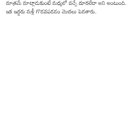
మాత్రమే మాట్లాడుకుంటే మధ్యలో వచ్చే దూరలేదా అని అంటుంది.
ఇక ఇద్దరు మళ్లీ గొడవపడడం మొదలు పెడతారు.