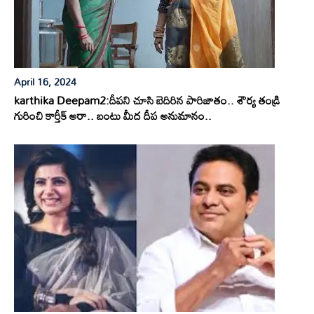
April 16, 2024
karthika Deepam2:దీపని చూసి బెదిరిన పారిజాతం.. శౌర్య తండ్రి
గురించి కార్తీక్ అరా.. బంటు మీద దీప అనుమానం..