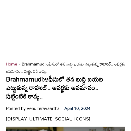
Home
»
Brahmamudi:ఆఫీసులో తన బుద్ధి బయట పెట్టుకున్న రాహుల్.. అపర్ణకు
అవమానం.. పుట్టింటికి కావ్య..
Brahmamudi:ఆఫీసులో తన బుద్ధి బయట
పెట్టుకున్న రాహుల్.. అపర్ణకు అవమానం..
పుట్టింటికి కావ్య..
Posted by venditeravaartha,
April 10, 2024
[DISPLAY_ULTIMATE_SOCIAL_ICONS]