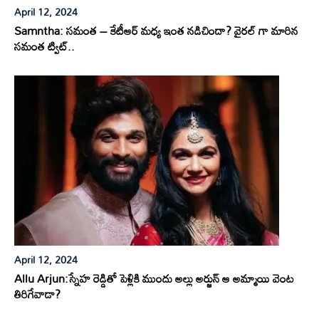
April 12, 2024
Samntha: సమంత – కేటీఆర్ మధ్య ఇంత నడిచిందా? వైరల్ గా మారిన
సమంత ట్విట్..
April 12, 2024
Allu Arjun:స్నేహ రెడ్డితో పెళ్లికి ముందు అల్లు అర్జున్ ఆ అమ్మాయి వెంట
తిరిగేవాడా?