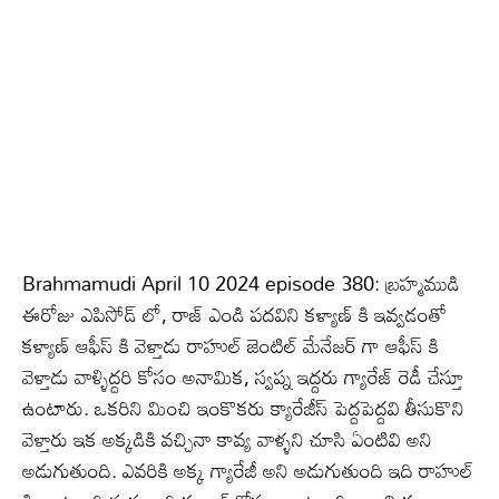
Brahmamudi April 10 2024 episode 380: బ్రహ్మముడి
ఈరోజు ఎపిసోడ్ లో, రాజ్ ఎండి పదవిని కళ్యాణ్ కి ఇవ్వడంతో
కళ్యాణ్ ఆఫీస్ కి వెళ్తాడు రాహుల్ జెంటిల్ మేనేజర్ గా ఆఫీస్ కి
వెళ్తాడు వాళ్ళిద్దరి కోసం అనామిక, స్వప్న ఇద్దరు గ్యారేజ్ రెడీ చేస్తూ
ఉంటారు. ఒకరిని మించి ఇంకొకరు క్యారేజీస్ పెద్దపెద్దవి తీసుకొని
వెళ్తారు ఇక అక్కడికి వచ్చినా కావ్య వాళ్ళని చూసి ఏంటివి అని
అడుగుతుంది. ఎవరికి అక్క గ్యారేజీ అని అడుగుతుంది ఇది రాహుల్