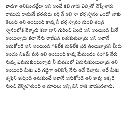
బాధగా అనిపించట్లేదా అని అంటే కవి గారు ఎప్పుడో చెప్పేశారు
రాముడు రాముడే భరతుడు బర్త్ డే అని నా భర్త స్థానం ఏంటో నాకు
తెలుసు అని అంటుంది కావ్య నీ భర్త స్నానం నుంచి తండ్రి
స్థానంలోకి వెళ్ళాడు కదా దాని గురించి ఏంటి అని అంటుంది మీరే
అంటున్నారు కదా నేను రాజీపడి బతుకుతున్నాను అని అలానే
అనుకోండి అని అంటుంది.గతిలేక మతిలేక పడి ఉంటున్నానని మీరు
అండం నిజమే మరి అని అంటుంది కావ్య మేమందం సంగతి వేరు
నువ్వు ఏమనుకుంటున్నావు నీ మనసులో ఏమనుకుంటున్నావు అని
అంటుంది మీకు ఏది గట్టిగా అనిపిస్తే నేను అదే చెప్తాను. అదే మీకు
తృప్తిని ఇస్తుంది అనుకుంటే అలానే అనుకోండి అని కావ్య అక్కడి
నుంచి వెళ్ళిపోతుంది ఆ మాటలు అన్ని విని రాజ్ బాధపడతాడు.