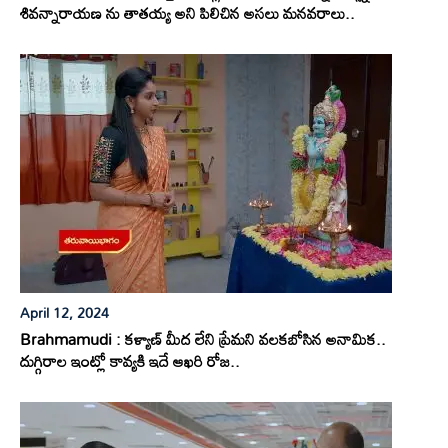
శివన్నారాయణ ను తాతయ్య అని పిలిచిన అసలు మనవరాలు..
April 12, 2024
Brahmamudi : కళ్యాణ్ మీద లేని ప్రేమని వలకబోసిన అనామిక..
దుగ్గిరాల ఇంట్లో కావ్యకి ఇదే ఆఖరి రోజ..