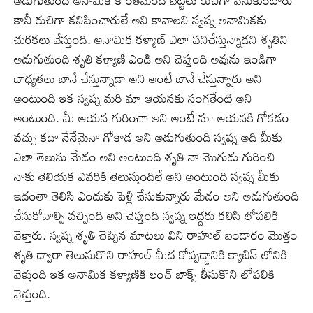
అడుగుతుంది అనామిక కొంతమంది బట్టలు రుచిగా వేసుకుంటారు
కానీ రుచిగా కనిపించారులే అని కావాలని స్వప్న అనామికకు
చురకలు వేస్తుంది. అనామిక కళ్యాణ్ ఎలా పనిచేస్తున్నాడని శృతిని
అడుగుతుంది శృతి కళ్యాణి ఎండి అని చెప్తుంది అవును ఇండిగా
బాధ్యతలు బానే చేస్తున్నాడా అని అంటే బానే చేస్తున్నారు అని
అంటుంది ఇక స్వప్న మరి మా ఆయనకు సంగతేంటి అని
అంటుంది. మీ ఆయన గురించా అని అంటే మా ఆయనకి గోకడం
వచ్చు కదా నేనేమైనా గోకాడ అని అడుగుతుంది స్వప్న అది మీకు
ఎలా తెలుసు మేడం అని అంటుంది శృతి నా మొగుడు గురించి
నాకు తెలియక ఎవరికి తెలుస్తుందిలే అని అంటుంది స్వప్న మీకు
ఇదంతా తెలిసి ఎందుకు పెళ్లి చేసుకున్నారు మేడం అని అడుగుతుంది
చేసుకోవాల్సి వచ్చింది అని చెప్తుంది స్వప్న ఇద్దరు కలిసి లోపలికి
వెళ్తారు. స్వప్న శృతి చెప్పిన మాటలు విని రాహుల్ బండారం మొత్తం
శృతి ద్వారా తెలుసుకొని రాహుల్ మీద కోప్పడ్డానికి క్యాబిన్ లోనికి
వెళ్తుంది ఇక అనామిక కళ్యాణికి లంచ్ బాక్స్ తీసుకొని లోపలికి
వెళ్తుంది.