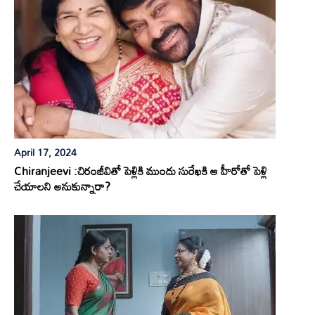
April 17, 2024
Chiranjeevi :చిరంజీవితో పెళ్లికి ముందు సురేఖకి ఆ హీరోతో పెళ్లి
చేయాలని అనుకున్నారా?