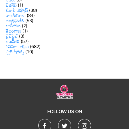
బిజినెస్
(1)
మూవీ రివ్యూస్
(38)
రాజకీయాలు
(84)
ఆంధ్రప్రదేశ్
(53)
జాతీయం
(2)
తెలంగాణ
(1)
లైఫ్‌స్టైల్
(3)
వెండితెర
(57)
సినిమా వార్తలు
(682)
స్టార్ సీక్రెట్స్
(10)
FOLLOW US ON