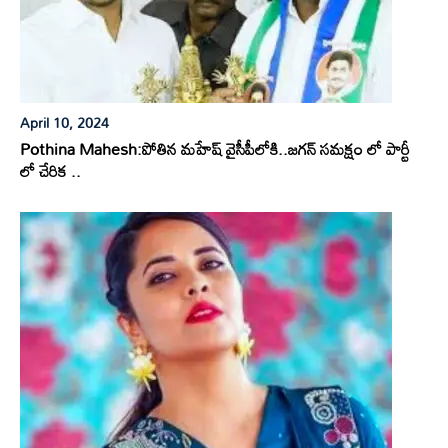
April 10, 2024
Pothina Mahesh:పోతిన మహేష్ వైసీపీలోకి..జగన్ సమక్షం లో పార్టీ
లో చేరిక ..