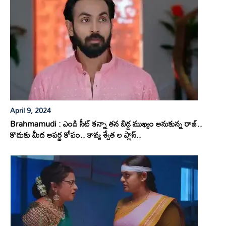
April 9, 2024
Brahmamudi : ఎండి సీట్ కన్నా తన బిడ్డ ముఖ్యం అనుకున్న రాజ్..
కొడుకు మీద అపర్ణ కోపం.. కావ్య శ్వేత ల ప్లాన్..