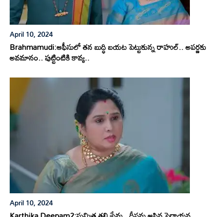
April 10, 2024
Brahmamudi:ఆఫీసులో తన బుద్ధి బయట పెట్టుకున్న రాహుల్.. అపర్ణకు
అవమానం.. పుట్టింటికి కావ్య..
April 10, 2024
Karthika Deepam2:సుమిత్ర తల్లి ప్రేమ.. దీపను ఆపిన పెద్దాయన..