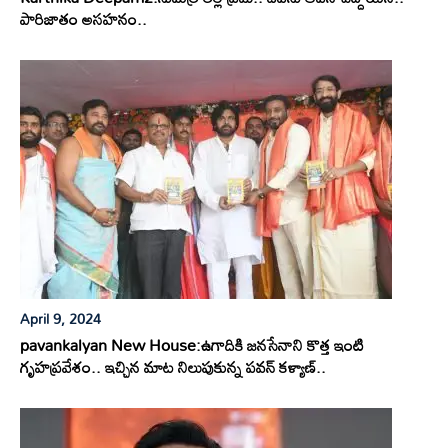
పారిజాతం అసహనం..
April 9, 2024
pavankalyan New House:ఉగాదికి జనసేనాని కొత్త ఇంటి
గృహప్రవేశం.. ఇచ్చిన మాట నిలుపుకున్న పవన్ కళ్యాణ్..