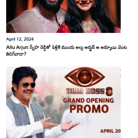
April 12, 2024
Allu Arjun:స్నేహ రెడ్డితో పెళ్లికి ముందు అల్లు అర్జున్ ఆ అమ్మాయి వెంట
తిరిగేవాడా?