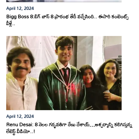
April 12, 2024
Bigg Boss 8:బిగ్ బాస్ 8 ప్రారంభ తేదీ వచ్చేసింది.. ఈసారి కంటెంట్స్
వీళ్లే..
April 12, 2024
Renu Desai: 8 నెలల గర్భవతిగా రేణు దేశాయ్…ఆశ్చర్యాన్ని కలిగిస్తున్న
లేటెస్ట్ వీడియో..!