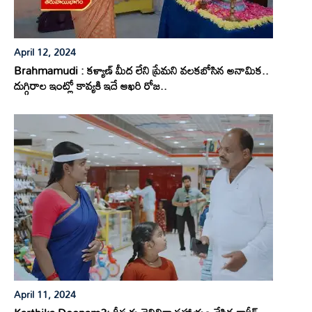
April 12, 2024
Brahmamudi : కళ్యాణ్ మీద లేని ప్రేమని వలకబోసిన అనామిక..
దుగ్గిరాల ఇంట్లో కావ్యకి ఇదే ఆఖరి రోజ..
April 11, 2024