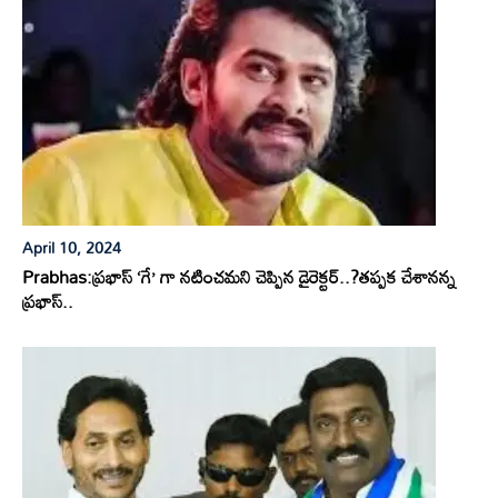
April 10, 2024
Prabhas:ప్రభాస్ ‘గే’ గా నటించమని చెప్పిన డైరెక్టర్..?తప్పక చేశానన్న
ప్రభాస్..