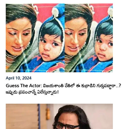
April 10, 2024
Guess The Actor: విజయశాంతి చేతిలో ఈ కుర్రాడిని గుర్తుపట్టారా..?
ఇప్పుడు ప్రపంచాన్నే ఏలేస్తున్నాడు!