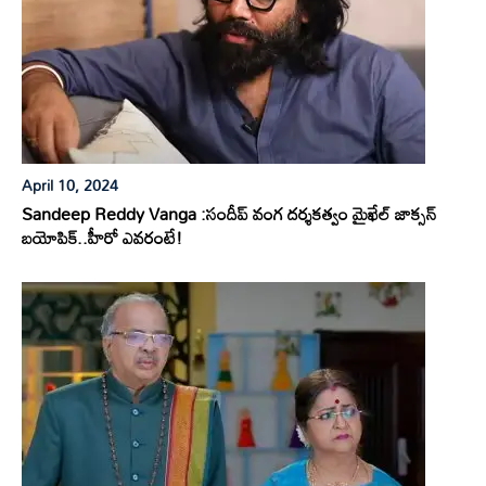
April 10, 2024
Sandeep Reddy Vanga :సందీప్ వంగ దర్శకత్వం మైఖేల్ జాక్సన్
బయోపిక్..హీరో ఎవరంటే!