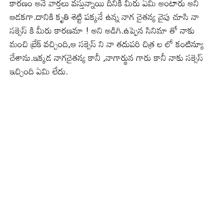
కారణం అనే వార్తలు వస్తున్నాయి దీనికి మీరు ఏమి అంటారు అని
ఆడకగా.దానికి కృతి శెట్టి పక్కనే ఉన్న నాగ చైతన్య వైపు చూసి నా
సక్సెస్ కి మీరు కారణమా ! అని అడిగి.ఉప్పెన సినిమా తో నాకు
మంచి బ్రేక్ వచ్చింది,ఆ సక్సెస్ ని నా తదుపరి చిత్ర ల లో కంటిన్యూ
చేశాను.ఇక్కడ నాగచైతన్య కానీ ,నాగార్జున గారు కానీ నాకు సక్సెస్
ఇచ్చింది ఏమి లేదు.