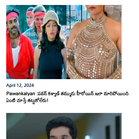
April 12, 2024
Pawankalyan :పవన్ కళ్యాణ్ తమ్ముడు హీరోయిన్ ఇలా మారిపోయింది
ఏంటి చూస్తే తట్టుకోలేరు!