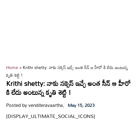
Home
»
Krithi shetty: నాకు సక్సెస్ ఇచ్చే అంత సీన్ ఆ హీరో కి లేదు అంటున్న
కృతి శెట్టి !
Krithi shetty: నాకు సక్సెస్ ఇచ్చే అంత సీన్ ఆ హీరో
కి లేదు అంటున్న కృతి శెట్టి !
Posted by venditeravaartha,
May 15, 2023
[DISPLAY_ULTIMATE_SOCIAL_ICONS]