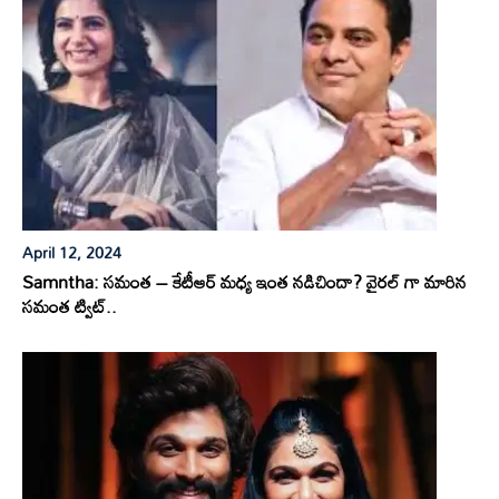
April 12, 2024
Samntha: సమంత – కేటీఆర్ మధ్య ఇంత నడిచిందా? వైరల్ గా మారిన
సమంత ట్విట్..