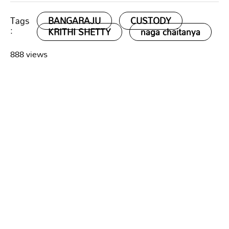
Tags
BANGARAJU
CUSTODY
:
KRITHI SHETTY
naga chaitanya
888 views