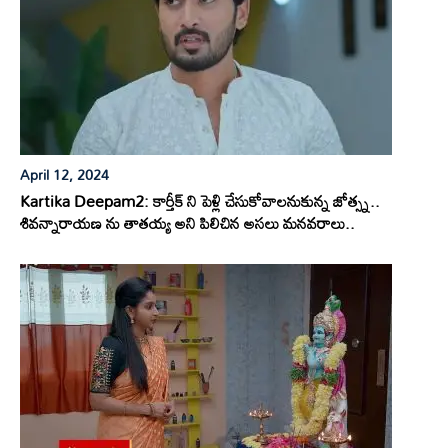
April 12, 2024
Kartika Deepam2: కార్తీక్ ని పెళ్లి చేసుకోవాలనుకున్న జోత్స్న..
శివన్నారాయణ ను తాతయ్య అని పిలిచిన అసలు మనవరాలు..