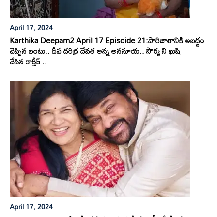
April 17, 2024
Karthika Deepam2 April 17 Episoide 21:పారిజాతానికి అబద్దం
చెప్పిన బంటు.. దీప దరిద్ర దేవత అన్న అనసూయ.. సౌర్య ని ఖుషి
చేసిన కార్తీక్ ..
April 17, 2024