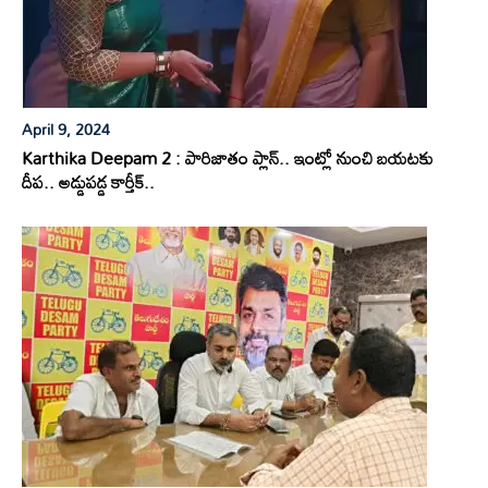
April 9, 2024
Karthika Deepam 2 : పారిజాతం ప్లాన్.. ఇంట్లో నుంచి బయటకు
దీప.. అడ్డుపడ్డ కార్తీక్..