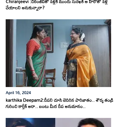
Chiranjeevi :చిరంజీవితో పెళ్లికి ముందు సురేఖకి ఆ హీరోతో పెళ్లి
చేయాలని అనుకున్నారా?
April 16, 2024
karthika Deepam2:దీపని చూసి బెదిరిన పారిజాతం.. శౌర్య తండ్రి
గురించి కార్తీక్ అరా.. బంటు మీద దీప అనుమానం..