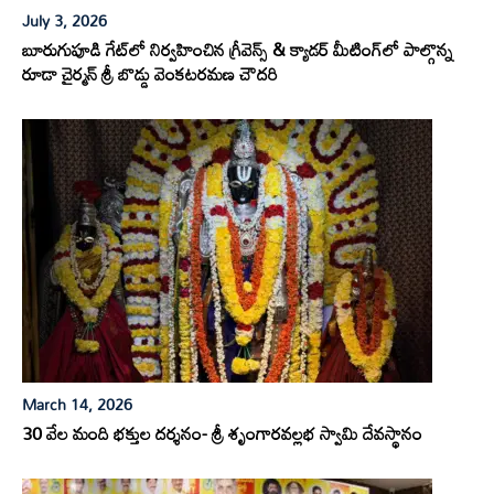
July 3, 2026
బూరుగుపూడి గేట్‌లో నిర్వహించిన గ్రీవెన్స్ & క్యాడర్ మీటింగ్‌లో పాల్గొన్న
రూడా చైర్మన్ శ్రీ బొడ్డు వెంకటరమణ చౌదరి
March 14, 2026
30 వేల మంది భక్తుల దర్శనం- శ్రీ శృంగారవల్లభ స్వామి దేవస్థానం