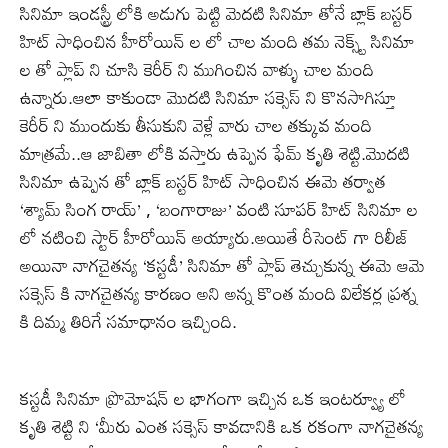
సినిమా ఇండస్ట్రీ లోకి అడుగు పెట్టి మెదటి సినిమా తోనే బ్లాక్ బస్టర్
హిట్ సాధించిన హీరోయిన్ ల లో చాల మంది తమ నెక్స్ట్ సినిమా
ల తో ప్లాప్ ని చూసి కెరీర్ ని ముగించిన వాళ్ళు చాల మంది
ఉన్నారు.ఆలా కాకుండా మొదటి సినిమా సక్సెస్ ని కొనసాగిస్తూ
కెరీర్ ని ముందుకు తీసుకుని వెళ్లే వారు చాల తక్కువ మంది
మాత్రమే..ఆ జాబితా లోకి వస్తారు ఉప్పెన ఫేమ్ కృతి శెట్టి.మొదటి
సినిమా ఉప్పెన తో బ్లాక్ బస్టర్ హిట్ సాధించిన ఈమె తర్వాత
‘శ్యామ్ సింగ రాయ్’ , ‘బంగారాజు’ వంటి సూపర్ హిట్ సినిమా ల
లో నటించి స్టార్ హీరోయిన్ అయ్యారు.అయితే రీసెంట్ గా రిలీజ్
అయినా నాగచైతన్య ‘కస్టడీ’ సినిమా తో ప్లాప్ తెచ్చుకున్న ఈమె ఆమె
సక్సెస్ కి నాగచైతన్య కారణం అని అన్న కొంత మంది విలేకర్ల ప్రశ్న
కి దిమ్మ తిరిగే సమాధానం ఇచ్చింది.
కస్టడీ సినిమా ప్రొమోషన్ ల భాగంగా ఇచ్చిన ఒక ఇంటర్వ్యూ లో
కృతి శెట్టి ని ‘మీరు ఎంత సక్సెస్ కావడానికి ఒక రకంగా నాగచైతన్య