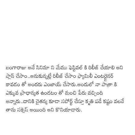
బంగారాజు అనే సినిమా ని మేము ఫెస్టివల్ కి రిలీజ్ చేయాలి అని
ప్లాన్ చేసాం..అనుకున్నట్లే రిలీజ్ చేసాం ఫ్యామిలీ ఎంటర్టైనర్
కావడం తో అందరు ఎంజాయ్ చేసారు.అందులో నా పాత్రా కి
ఎక్కువ ప్రాధాన్యత ఉండటం తో మంచి పేరు వచ్చింది
అన్నారు..దానికి చైతన్య కూడా సపోర్ట్ చేస్తూ కృతి పడే కష్టం వలనే
తాను సక్సెస్ అయింది అని కొనియాడారు.