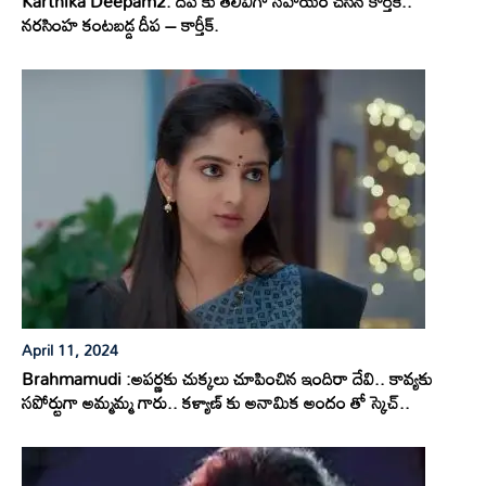
Karthika Deepam2: దీప కు తెలివిగా సహాయం చేసిన కార్తీక్..
నరసింహ కంటబడ్డ దీప – కార్తీక్.
April 11, 2024
Brahmamudi :అపర్ణకు చుక్కలు చూపించిన ఇందిరా దేవి.. కావ్యకు
సపోర్టుగా అమ్మమ్మ గారు.. కళ్యాణ్ కు అనామిక అందం తో స్కెచ్..