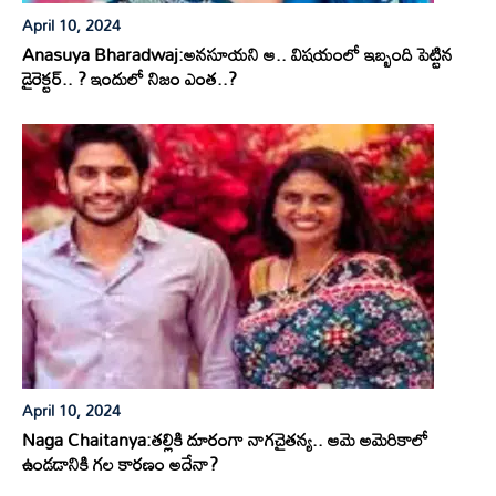
April 10, 2024
Anasuya Bharadwaj:అనసూయని ఆ.. విషయంలో ఇబ్బంది పెట్టిన
డైరెక్టర్.. ? ఇందులో నిజం ఎంత..?
April 10, 2024
Naga Chaitanya:తల్లికి దూరంగా నాగచైతన్య.. ఆమె అమెరికాలో
ఉండడానికి గల కారణం అదేనా?