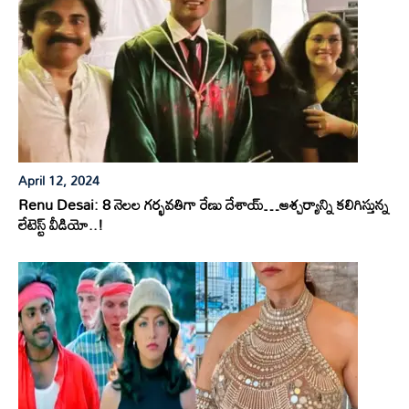
April 12, 2024
Renu Desai: 8 నెలల గర్భవతిగా రేణు దేశాయ్…ఆశ్చర్యాన్ని కలిగిస్తున్న
లేటెస్ట్ వీడియో..!