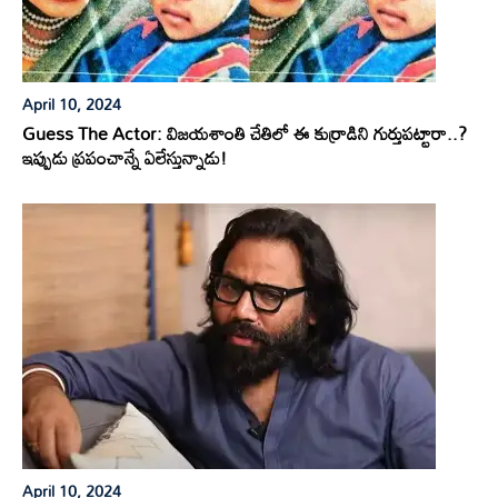
April 10, 2024
Guess The Actor: విజయశాంతి చేతిలో ఈ కుర్రాడిని గుర్తుపట్టారా..?
ఇప్పుడు ప్రపంచాన్నే ఏలేస్తున్నాడు!
April 10, 2024