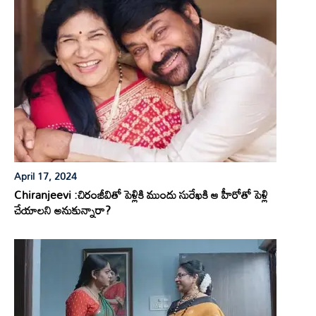
April 17, 2024
Chiranjeevi :చిరంజీవితో పెళ్లికి ముందు సురేఖకి ఆ హీరోతో పెళ్లి
చేయాలని అనుకున్నారా?