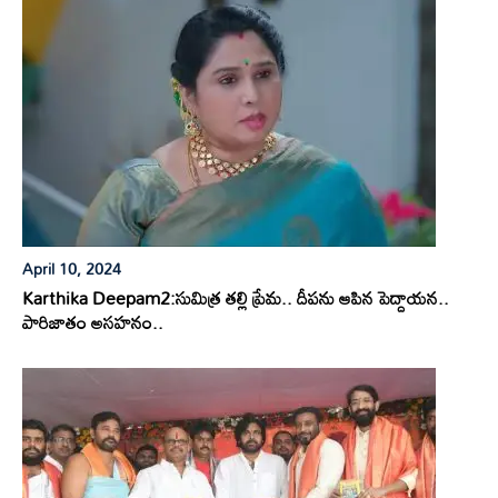
April 10, 2024
Karthika Deepam2:సుమిత్ర తల్లి ప్రేమ.. దీపను ఆపిన పెద్దాయన..
పారిజాతం అసహనం..