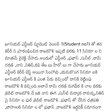
జూనియర్ ఎన్టీఆర్ స్టూడెంట్ నెంబర్ 1(Student no1) తో తన
కెరీర్ ని ప్రారంభించిన రాజమౌళి ఇప్పటి వరకు 11 సినిమా ల ని
మాత్రమే డైరెక్ట్ చేసాడు.అందులో ఎన్టీఆర్ ,ప్రభాస్ ,సునీల్ ,రామ్
చరణ్ ,నాని ,నితిన్,రవి తేజ లు హీరో లు గా చేసారు.జూనియర్
ఎన్టీఆర్ కెరీర్ బెస్ట్ అయినా సింహాద్రి ,యమదొంగ సినిమా లకి
జూనియర్ ఎన్టీఆర్ కి ఎంత పేరు వచ్చిందో దానికి రెట్టింపు
రాజమౌళి కి వచ్చింది.అలానే రామ్ చరణ్ మగధీర కి చాల వరకు
క్రెడిట్ రాజమౌళి దే ఇక నాని ఈగ ,సునీల్ మర్యాద రామన్న,నితిన్
సై సినిమా ల ఫుల్ క్రెడిట్ రాజమౌళి..ప్రభాస్ తో చేసిన ఛత్రపతి
,బాహుబలి సినిమా ల లో ప్రభాస్ ,రాజమౌళి ఇద్దరికీ సమానంగా