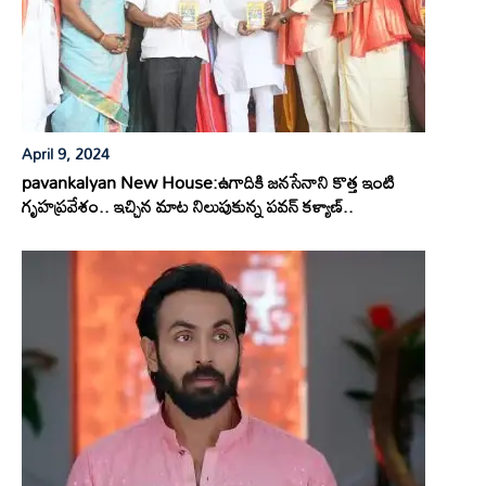
April 9, 2024
pavankalyan New House:ఉగాదికి జనసేనాని కొత్త ఇంటి
గృహప్రవేశం.. ఇచ్చిన మాట నిలుపుకున్న పవన్ కళ్యాణ్..