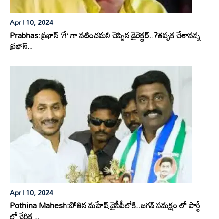
April 10, 2024
Prabhas:ప్రభాస్ ‘గే’ గా నటించమని చెప్పిన డైరెక్టర్..?తప్పక చేశానన్న
ప్రభాస్..
April 10, 2024
Pothina Mahesh:పోతిన మహేష్ వైసీపీలోకి..జగన్ సమక్షం లో పార్టీ
లో చేరిక ..