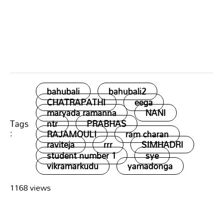
bahubali
bahubali2
CHATRAPATHI
eega
maryada ramanna
NANI
Tags
ntr
PRABHAS
:
RAJAMOULI
ram charan
raviteja
rrr
SIMHADRI
student number 1
sye
vikramarkudu
yamadonga
1168 views