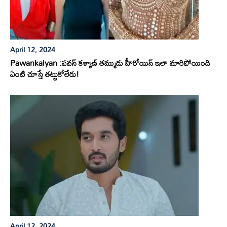
April 12, 2024
Pawankalyan :పవన్ కళ్యాణ్ తమ్ముడు హీరోయిన్ ఇలా మారిపోయింది
ఏంటి చూస్తే తట్టుకోలేరు!
April 12, 2024