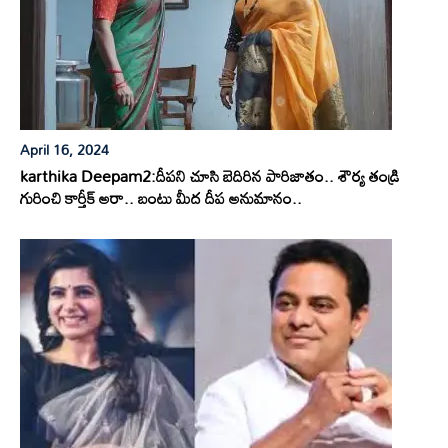
April 16, 2024
karthika Deepam2:దీపని చూసి బెదిరిన పారిజాతం.. శౌర్య తండ్రి
గురించి కార్తీక్ అరా.. బంటు మీద దీప అనుమానం..