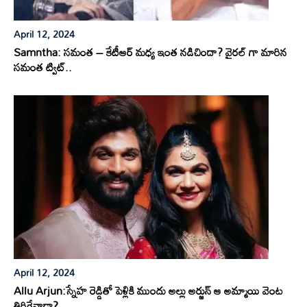
April 12, 2024
Samntha: సమంత – కేటీఆర్ మధ్య ఇంత నడిచిందా? వైరల్ గా మారిన
సమంత ట్విట్..
April 12, 2024
Allu Arjun:స్నేహ రెడ్డితో పెళ్లికి ముందు అల్లు అర్జున్ ఆ అమ్మాయి వెంట
తిరిగేవాడా?