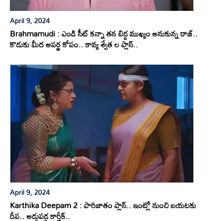
April 9, 2024
Brahmamudi : ఎండి సీట్ కన్నా తన బిడ్డ ముఖ్యం అనుకున్న రాజ్..
కొడుకు మీద అపర్ణ కోపం.. కావ్య శ్వేత ల ప్లాన్..
April 9, 2024
Karthika Deepam 2 : పారిజాతం ప్లాన్.. ఇంట్లో నుంచి బయటకు
దీప.. అడ్డుపడ్డ కార్తీక్..