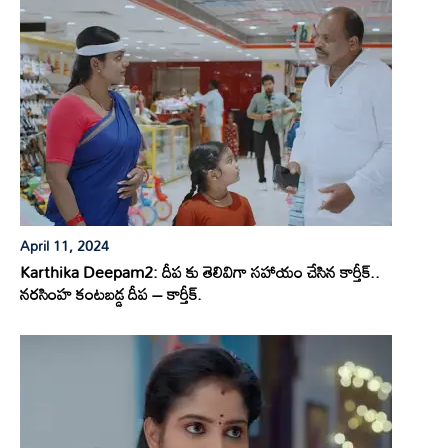
April 11, 2024
Karthika Deepam2: దీప కు తెలివిగా సహాయం చేసిన కార్తీక్..
నరసింహ కంటబడ్డ దీప – కార్తీక్.