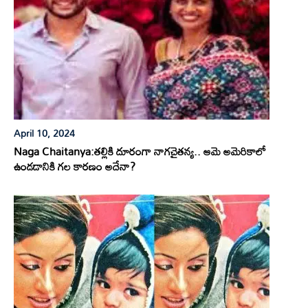
April 10, 2024
Naga Chaitanya:తల్లికి దూరంగా నాగచైతన్య.. ఆమె అమెరికాలో
ఉండడానికి గల కారణం అదేనా?