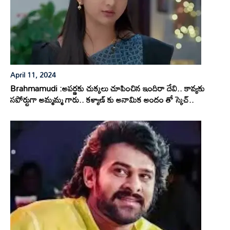
April 11, 2024
Brahmamudi :అపర్ణకు చుక్కలు చూపించిన ఇందిరా దేవి.. కావ్యకు
సపోర్టుగా అమ్మమ్మ గారు.. కళ్యాణ్ కు అనామిక అందం తో స్కెచ్..