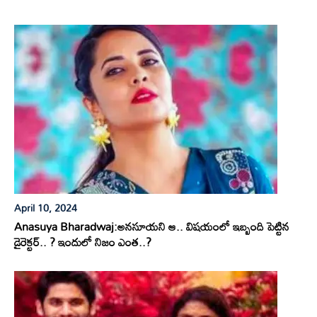
April 10, 2024
Anasuya Bharadwaj:అనసూయని ఆ.. విషయంలో ఇబ్బంది పెట్టిన
డైరెక్టర్.. ? ఇందులో నిజం ఎంత..?