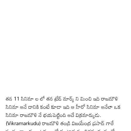
తన 11 సినిమా ల లో తన ట్రేడ్ మార్క్ ని మించి ఇది రాజమౌళి
సినిమా అనే దానికి కంటే కూడా ఇది ఆ హీరో సినిమా అనేలా ఒక
సినిమా రాజమౌళి నే భయపెట్టింది అదే విక్రమార్కుడు.
(Vikramarkudu) రాజమౌళి తండ్రి విజయేంద్ర ప్రసాద్ గారే