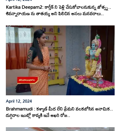
Kartika Deepam2: కార్తీక్ ని పెళ్లి చేసుకోవాలనుకున్న జోత్స్న..
శివన్నారాయణ ను తాతయ్య అని పిలిచిన అసలు మనవరాలు..
April 12, 2024
Brahmamudi : కళ్యాణ్ మీద లేని ప్రేమని వలకబోసిన అనామిక..
దుగ్గిరాల ఇంట్లో కావ్యకి ఇదే ఆఖరి రోజ..