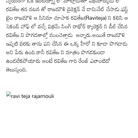
స్వయంగా ఒక ఇంటర్వ్యూ లో మాట్లాడుతూ విక్రమార్కుడు లో
రవితేజ తన నటన తో రాజమౌళి డైరెక్షన్ నే డామినేట్ చేసాడు.ఫస్ట్
టైం రాజమౌళి ఆ సినిమా చూసాక రవితేజ(Raviteja) ని కలిసి ఆ
సెకండ్ హాఫ్ లో వచ్చే విక్రమ్ సింగ్ రాథోర్ క్యారెక్టర్ ని డీల్ చేసిన
రవితేజ ని పొగడతాల్తో ముంచెత్తాడు అన్నారు.అయితే రాజమౌళి
ఇప్పటి వరకు తాను పని చేసిన ఈ ఒక్క హీరో ని కూడా పొగడాడు
అని పేరు ఉంది.కానీ రవితేజ ని మాత్రం పొగడకుండా
ఉండలేకపోయారు అంటే రవితేజ గారి రేంజ్ ఎలాంటిదో
తెలుస్తుంది.