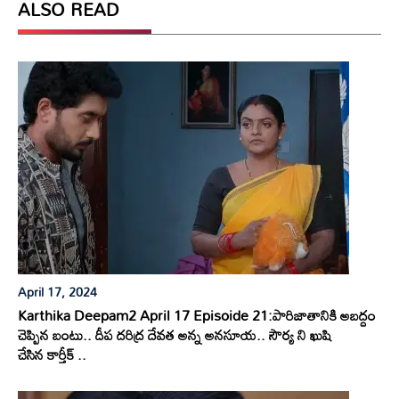
ALSO READ
April 17, 2024
Karthika Deepam2 April 17 Episoide 21:పారిజాతానికి అబద్దం
చెప్పిన బంటు.. దీప దరిద్ర దేవత అన్న అనసూయ.. సౌర్య ని ఖుషి
చేసిన కార్తీక్ ..