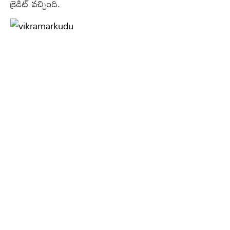
క్రెడిట్ వచ్చింది.