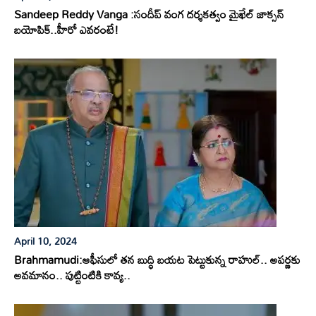
Sandeep Reddy Vanga :సందీప్ వంగ దర్శకత్వం మైఖేల్ జాక్సన్
బయోపిక్..హీరో ఎవరంటే!
April 10, 2024
Brahmamudi:ఆఫీసులో తన బుద్ధి బయట పెట్టుకున్న రాహుల్.. అపర్ణకు
అవమానం.. పుట్టింటికి కావ్య..