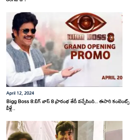
April 12, 2024
Bigg Boss 8:బిగ్ బాస్ 8 ప్రారంభ తేదీ వచ్చేసింది.. ఈసారి కంటెంట్స్
వీళ్లే..