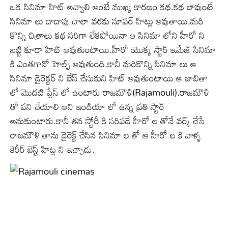
ఒక సినిమా హిట్ అవ్వాలి అంటే ముఖ్య కారణం కథ.కథ బావుంటే
సినిమా లు దాదాపు చాలా వరకు సూపర్ హిట్లు అవుతాయి.మరి
కొన్ని చిత్రాలు కథ సరిగా లేకపోయినా ఆ సినిమా లోని హీరో ని
బట్టి కూడా హిట్ అవుతుంటాయి.హీరో యొక్క స్టార్ ఇమేజ్ సినిమా
కి ఎంతగానో హెల్ప్ అవుతుంది.కానీ మరికొన్ని సినిమా లు ఆ
సినిమా డైరెక్టర్ ని బేస్ చేసుకుని హిట్ అవుతుంటాయి ఆ జాబితా
లో మొదటి ప్లేస్ లో ఉంటారు రాజమౌళి(Rajamouli).రాజమౌళి
తో పని చేయాలి అని ఇండియా లో ఉన్న ప్రతి స్టార్
అనుకుంటారు.కానీ తన స్టోరీ కి సరిపడే హీరో ల తోనే వర్క్ చేసే
రాజమౌళి తాను డైరెక్ట్ చేసిన సినిమా ల తో ఆ హీరో ల కి వాళ్ళ
కెరీర్ బెస్ట్ హిట్ల ని ఇచ్చాడు.