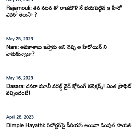
Rajamouli: తన నటన తో రాజమౌళి నే భయపెట్టిన ఆ హీరో
ఎవరో తెలుసా ?
May 25, 2023
Nani: అవకాశాలు ఇస్తాను అని చెప్పి ఆ హీరోయిన్ ని
వాడుకున్నాడా?
May 16, 2023
Dasara: దసరా మూవీ వరల్డ్ వైడ్ క్లోసింగ్ కలెక్షన్స్! ఎంత ప్రాఫిట్
వచ్చిందంటే!
April 28, 2023
Dimple Hayathi: రిపోర్టర్​పై సీరియస్ అయినా డింపుల్ హయతి