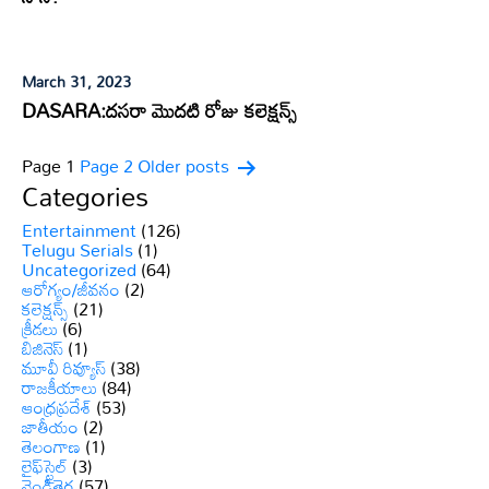
March 31, 2023
DASARA:దసరా మొదటి రోజు కలెక్షన్స్
Posts
Page 1
Page 2
Older
posts
Categories
pagination
Entertainment
(126)
Telugu Serials
(1)
Uncategorized
(64)
ఆరోగ్యం/జీవనం
(2)
కలెక్షన్స్
(21)
క్రీడలు
(6)
బిజినెస్
(1)
మూవీ రివ్యూస్
(38)
రాజకీయాలు
(84)
ఆంధ్రప్రదేశ్
(53)
జాతీయం
(2)
తెలంగాణ
(1)
లైఫ్‌స్టైల్
(3)
వెండితెర
(57)