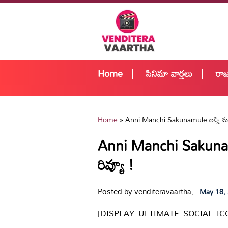
Home
సినిమా వార్తలు
రా
Home
»
Anni Manchi Sakunamule:అన్ని మంచ
Anni Manchi Sakunam
రివ్యూ !
Posted by venditeravaartha,
May 18,
[DISPLAY_ULTIMATE_SOCIAL_IC