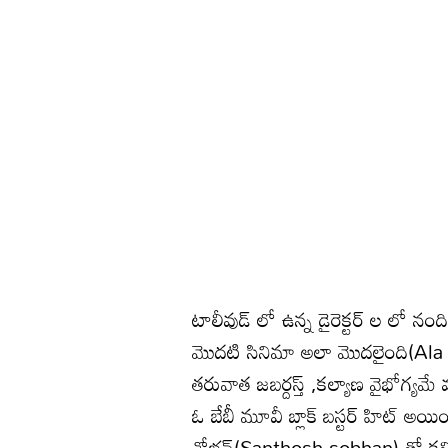
టాలీవుడ్ లో ఉన్న డైరెక్టర్ ల లో నంది
మొదటి సినిమా అలా మొదలైంది(Ala m
తరువాత జబర్దస్త్ ,కల్యాణ వైభోగ్య
ఓ బేబీ మూవీ బ్లాక్ బస్టర్ హిట్ అ
శోభన్(Santhosh sobhan) తో కలిసి చ