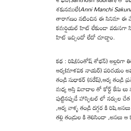
శకునములే(
Anni Manchi Sakun
తారాగణం నటించిన ఈ సినిమా ఈ వేసవిని
కమర్షియల్ హిట్ లేకుండా వరుసగా సి
హిట్ ఇచ్చిందో లేదో చూద్దాం.
కథ : రిషి(సంతోష్ శోభన్) అల్లరిగా 
ఆర్య(మాళవిక నాయర్) పరిచయం అవు
తండ్రి సుధాకర్ (నరేష్),ఆర్య తండ్రి ప
మధ్య ఆస్తి వివాదాల తో కోర్ట్ కేసు ల
పుట్టినప్పుడే హాస్పిటల్ లో నర్సుల చ
,ఆర్య వాళ్ళ తండ్రి దగ్గర కి రిషి.అస
తల్లి తండ్రుల కి తెలిసిందా ,అసలు 