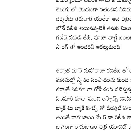
తెలుగు లో మొదటగా నటించిన సినిమ
దక్కలేదు తరువాత యురేకా అనే చిత్
లోనే రిలీజ్ అయినప్పటికీ తనకు వి
గణేష్ వరుణ్ తేజ్, పూజా హెగ్డే జంట
సాంగ్ తో అందరినీ ఆకట్టుకుంది.
తర్వాత మాస్ మహారాజా రవితేజ తో జ
మనసుల్లో స్థానం సంపాదించు కుంది క
తర్వాతే సినిమా గా గోపీచంద్ నటిస
సినిమాకి కూడా మంచి రెస్పాన్స్ విన
బ్యాక్ టు బ్యాక్ హిట్స్ తో డింపుల
అయితే రామబాణం మే 5 నా రిలీజ్ కాబ
భాగంగా రామబాణం చిత్ర యూనిట్ ఒక ఇం