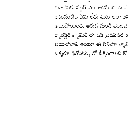
కదా మీకు వల్గర్ ఎలా అనిపించింది మే
అటువంటిది ఏమీ లేదు మీరు అలా అనటం
అయిపోయింది. అక్కడ నుండి వెంటనే మైక
క్యారెక్టర్ ఫ్యామిలీ లో ఒక ట్రెడిషనల
అయిపోవాలి అంటూ ఈ సినిమా ఫ్యామిల
ఒక్కరూ థియేటర్స్ లో వీక్షించాలని కోర