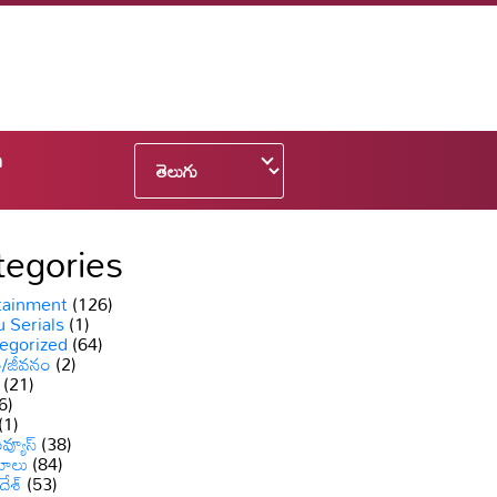
n
tegories
tainment
(126)
 Serials
(1)
egorized
(64)
ం/జీవనం
(2)
(21)
6)
(1)
వ్యూస్
(38)
యాలు
(84)
దేశ్
(53)