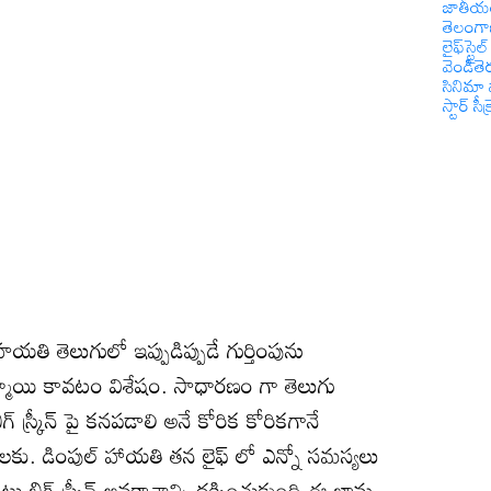
జాతీయ
తెలంగ
లైఫ్‌స్టైల్
వెండితె
సినిమా 
స్టార్ సీక్
తి తెలుగులో ఇప్పుడిప్పుడే గుర్తింపును
్మాయి కావటం విశేషం. సాధారణం గా తెలుగు
 స్క్రీన్ పై కనపడాలి అనే కోరిక కోరికగానే
కు. డింపుల్ హాయతి తన లైఫ్ లో ఎన్నో సమస్యలు
లు బిగ్ స్క్రీన్ అవకాశాన్ని దక్కించుకుంది ఈ భామ