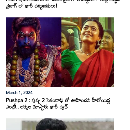
వైజాగ్ లో భారీ పెట్టుబడులు!
March 1, 2024
Pushpa 2 : పుష్ప 2 సెకండాఫ్ లో ఊహించని హీరోయిన్ల
ఎంట్రీ.. లెక్కల మాస్టారు భారీ స్కెచ్