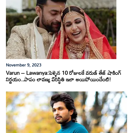
November 9, 2023
Varun – Lawanya:పెళ్ళైన 10 రోజులకే వరుణ్ తేజ్ షాకింగ్
నిర్ణయం..పాపం లావణ్య పరిస్థితి ఇలా అయిపోయిందేంటి!