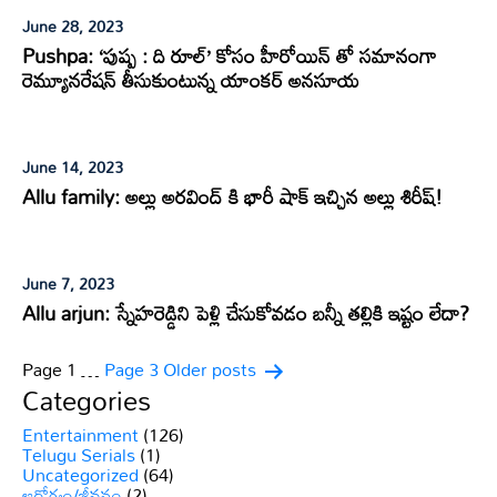
June 28, 2023
Pushpa: ‘పుష్ప : ది రూల్’ కోసం హీరోయిన్ తో సమానంగా
రెమ్యూనరేషన్ తీసుకుంటున్న యాంకర్ అనసూయ
June 14, 2023
Allu family: అల్లు అరవింద్ కి భారీ షాక్ ఇచ్చిన అల్లు శిరీష్!
June 7, 2023
Allu arjun: స్నేహరెడ్డిని పెళ్లి చేసుకోవడం బన్నీ తల్లికి ఇష్టం లేదా?
Posts
Page 1
…
Page 3
Older
posts
Categories
pagination
Entertainment
(126)
Telugu Serials
(1)
Uncategorized
(64)
ఆరోగ్యం/జీవనం
(2)