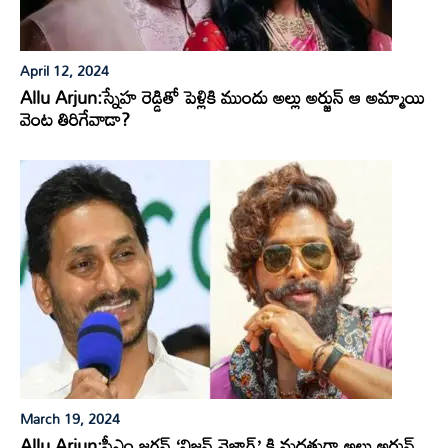
April 12, 2024
Allu Arjun:స్నేహ రెడ్డితో పెళ్లికి ముందు అల్లు అర్జున్ ఆ అమ్మాయి
వెంట తిరిగేవాడా?
March 19, 2024
Allu Arjun:సీఎం జగన్ ‘విజన్ వైజాగ్’ కి మద్దతుగా అల్లు అర్జున్