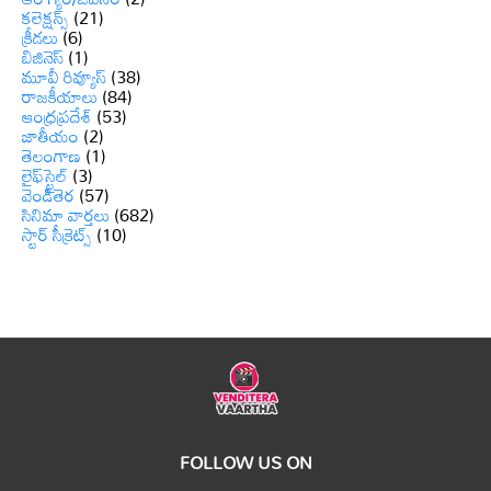
కలెక్షన్స్
(21)
క్రీడలు
(6)
బిజినెస్
(1)
మూవీ రివ్యూస్
(38)
రాజకీయాలు
(84)
ఆంధ్రప్రదేశ్
(53)
జాతీయం
(2)
తెలంగాణ
(1)
లైఫ్‌స్టైల్
(3)
వెండితెర
(57)
సినిమా వార్తలు
(682)
స్టార్ సీక్రెట్స్
(10)
FOLLOW US ON