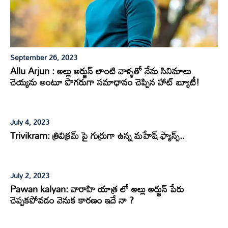
September 26, 2023
Allu Arjun : అల్లు అర్జున్ లాంటి వాళ్ళతో నేను సినిమాలు
చెయ్యను అంటూ పొగరుగా సమాధానం చెప్పిన హాట్ బ్యూటీ!
July 4, 2023
Trivikram: త్రివిక్రమ్ పై గుర్రుగా ఉన్న మహేష్ ఫ్యాన్స్..
July 2, 2023
Pawan kalyan: వారాహి యాత్ర లో అల్లు అర్జున్ పేరు
చెప్పకపోవడం వెనుక కారణం ఇదే నా ?