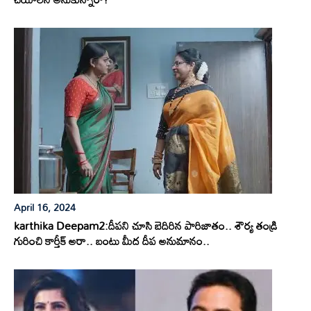
April 16, 2024
karthika Deepam2:దీపని చూసి బెదిరిన పారిజాతం.. శౌర్య తండ్రి
గురించి కార్తీక్ అరా.. బంటు మీద దీప అనుమానం..