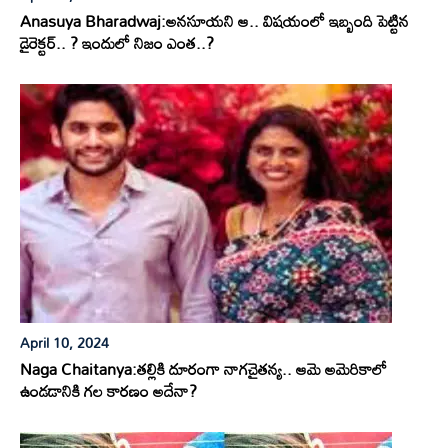
Anasuya Bharadwaj:అనసూయని ఆ.. విషయంలో ఇబ్బంది పెట్టిన
డైరెక్టర్.. ? ఇందులో నిజం ఎంత..?
April 10, 2024
Naga Chaitanya:తల్లికి దూరంగా నాగచైతన్య.. ఆమె అమెరికాలో
ఉండడానికి గల కారణం అదేనా?