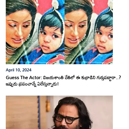
April 10, 2024
Guess The Actor: విజయశాంతి చేతిలో ఈ కుర్రాడిని గుర్తుపట్టారా..?
ఇప్పుడు ప్రపంచాన్నే ఏలేస్తున్నాడు!