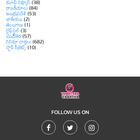
మూవీ రివ్యూస్
(38)
రాజకీయాలు
(84)
ఆంధ్రప్రదేశ్
(53)
జాతీయం
(2)
తెలంగాణ
(1)
లైఫ్‌స్టైల్
(3)
వెండితెర
(57)
సినిమా వార్తలు
(682)
స్టార్ సీక్రెట్స్
(10)
FOLLOW US ON