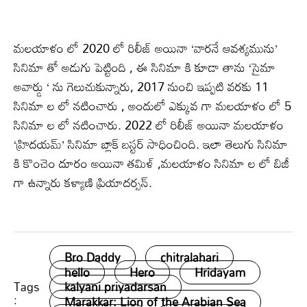
మలయాళం లో 2020 లో రిలీజ్ అయినా ‘వారనే ఆవశ్యమును’
సినిమా తో అడుగు పెట్టింది , ఈ సినిమా కి కూడా తాను ‘సైమా
అవార్డు ‘ ను గెలుచుకున్నారు, 2017 నుంచి ఇప్పటి వరకు 11
సినిమా ల లో నటించారు , అందులో ఎక్కువ గా మలయాళం లో 5
సినిమా ల లో నటించారు. 2022 లో రిలీజ్ అయినా మలయాళం
‘హ్రిదయమ్’ సినిమా బ్లాక్ బస్టర్ సాధించింది. ఇలా తెలుగు సినిమా
కి కొంచెం దూరం అయినా తమిళ్ ,మలయాళం సినిమా ల లో బిజీ
గా ఉన్నారు కళ్యాణి ప్రియాదర్సన్.
Bro Daddy
chitralahari
hello
Hero
Hridayam
Tags
kalyani priyadarsan
:
Marakkar: Lion of the Arabian Sea