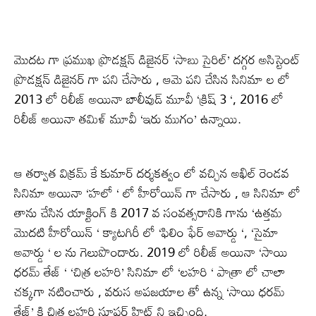
మొదట గా ప్రముఖ ప్రొడక్షన్ డిజైనర్ ‘సాబు సైరిల్’ దగ్గర అసిస్టెంట్
ప్రొడక్షన్ డిజైనర్ గా పని చేసారు , ఆమె పని చేసిన సినిమా ల లో
2013 లో రిలీజ్ అయినా బాలీవుడ్ మూవీ ‘క్రిష్ 3 ‘, 2016 లో
రిలీజ్ అయినా తమిళ్ మూవీ ‘ఇరు ముగం’ ఉన్నాయి.
ఆ తర్వాత విక్రమ్ కే కుమార్ దర్శకత్వం లో వచ్చిన అఖిల్ రెండవ
సినిమా అయినా ‘హలో ‘ లో హీరోయిన్ గా చేసారు , ఆ సినిమా లో
తాను చేసిన యాక్టింగ్ కి 2017 వ సంవత్సరానికి గాను ‘ఉత్తమ
మొదటి హీరోయిన్ ‘ క్యాటగిరీ లో ‘ఫిలిం ఫేర్ అవార్డు ‘, ‘సైమా
అవార్డు ‘ ల ను గెలుపొందారు. 2019 లో రిలీజ్ అయినా ‘సాయి
ధరమ్ తేజ్ ‘ ‘చిత్ర లహరి’ సినిమా లో ‘లహరి ‘ పాత్రా లో చాలా
చక్కగా నటించారు , వరుస అపజయాల తో ఉన్న ‘సాయి ధరమ్
తేజ్’ కి చిత్ర లహరి సూపర్ హిట్ ని ఇచ్చింది.