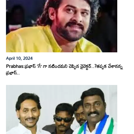
April 10, 2024
Prabhas:ప్రభాస్ ‘గే’ గా నటించమని చెప్పిన డైరెక్టర్..?తప్పక చేశానన్న
ప్రభాస్..