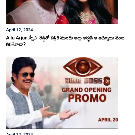
April 12, 2024
Allu Arjun:స్నేహ రెడ్డితో పెళ్లికి ముందు అల్లు అర్జున్ ఆ అమ్మాయి వెంట
తిరిగేవాడా?
April 12, 2024