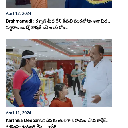
April 12, 2024
Brahmamudi : కళ్యాణ్ మీద లేని ప్రేమని వలకబోసిన అనామిక..
దుగ్గిరాల ఇంట్లో కావ్యకి ఇదే ఆఖరి రోజ..
April 11, 2024
Karthika Deepam2: దీప కు తెలివిగా సహాయం చేసిన కార్తీక్..
నరసింహ కంటబడ్డ దీప – కార్తీక్.