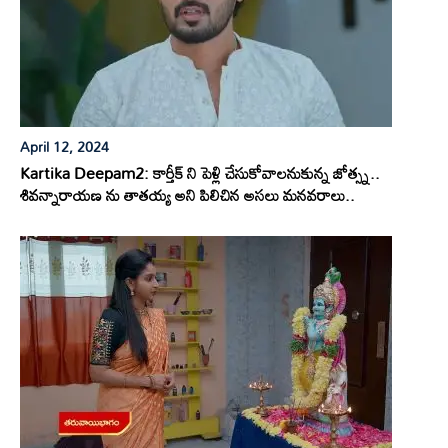
April 12, 2024
Kartika Deepam2: కార్తీక్ ని పెళ్లి చేసుకోవాలనుకున్న జోత్స్న..
శివన్నారాయణ ను తాతయ్య అని పిలిచిన అసలు మనవరాలు..