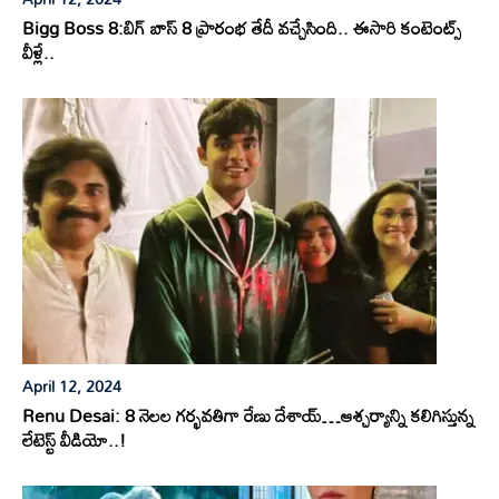
Bigg Boss 8:బిగ్ బాస్ 8 ప్రారంభ తేదీ వచ్చేసింది.. ఈసారి కంటెంట్స్
వీళ్లే..
April 12, 2024
Renu Desai: 8 నెలల గర్భవతిగా రేణు దేశాయ్…ఆశ్చర్యాన్ని కలిగిస్తున్న
లేటెస్ట్ వీడియో..!