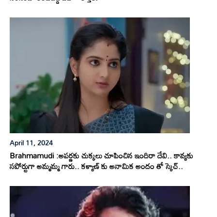
April 11, 2024
Brahmamudi :అపర్ణకు చుక్కలు చూపించిన ఇందిరా దేవి.. కావ్యకు
సపోర్టుగా అమ్మమ్మ గారు.. కళ్యాణ్ కు అనామిక అందం తో స్కెచ్..