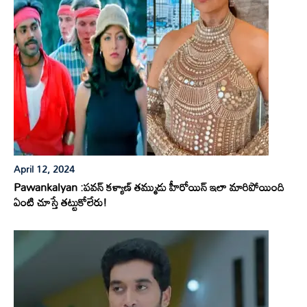
April 12, 2024
Pawankalyan :పవన్ కళ్యాణ్ తమ్ముడు హీరోయిన్ ఇలా మారిపోయింది
ఏంటి చూస్తే తట్టుకోలేరు!