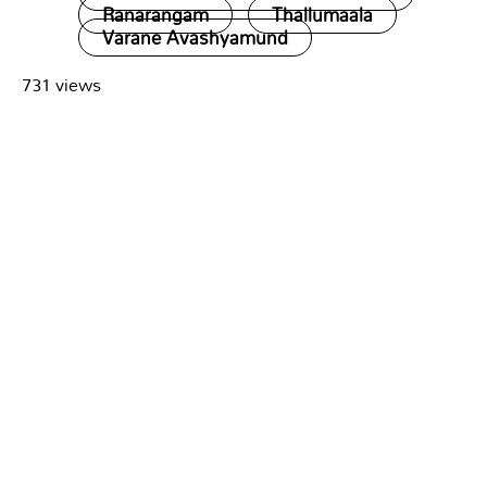
Ranarangam
Thallumaala
Varane Avashyamund
731 views