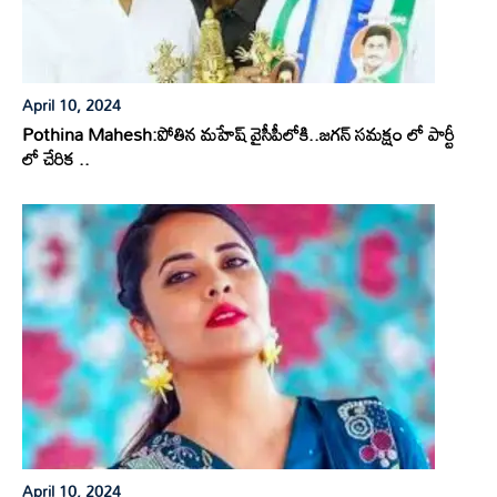
April 10, 2024
Pothina Mahesh:పోతిన మహేష్ వైసీపీలోకి..జగన్ సమక్షం లో పార్టీ
లో చేరిక ..
April 10, 2024