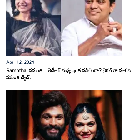
April 12, 2024
Samntha: సమంత – కేటీఆర్ మధ్య ఇంత నడిచిందా? వైరల్ గా మారిన
సమంత ట్విట్..