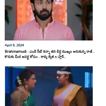
April 9, 2024
Brahmamudi : ఎండి సీట్ కన్నా తన బిడ్డ ముఖ్యం అనుకున్న రాజ్..
కొడుకు మీద అపర్ణ కోపం.. కావ్య శ్వేత ల ప్లాన్..