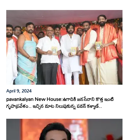
April 9, 2024
pavankalyan New House:ఉగాదికి జనసేనాని కొత్త ఇంటి
గృహప్రవేశం.. ఇచ్చిన మాట నిలుపుకున్న పవన్ కళ్యాణ్..