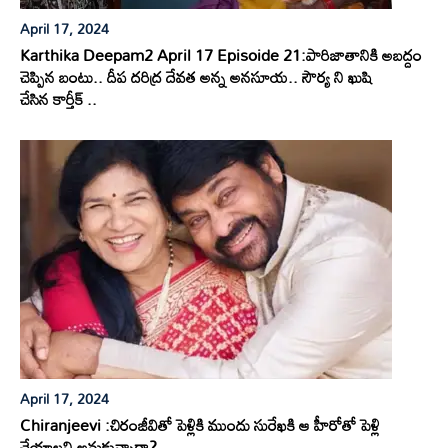
April 17, 2024
Karthika Deepam2 April 17 Episoide 21:పారిజాతానికి అబద్దం
చెప్పిన బంటు.. దీప దరిద్ర దేవత అన్న అనసూయ.. సౌర్య ని ఖుషి
చేసిన కార్తీక్ ..
April 17, 2024
Chiranjeevi :చిరంజీవితో పెళ్లికి ముందు సురేఖకి ఆ హీరోతో పెళ్లి
చేయాలని అనుకున్నారా?