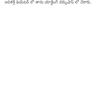
ఆదిశక్తి థియేటర్ లో తాను యాక్టింగ్ వర్కుషాప్ లో చేరారు.