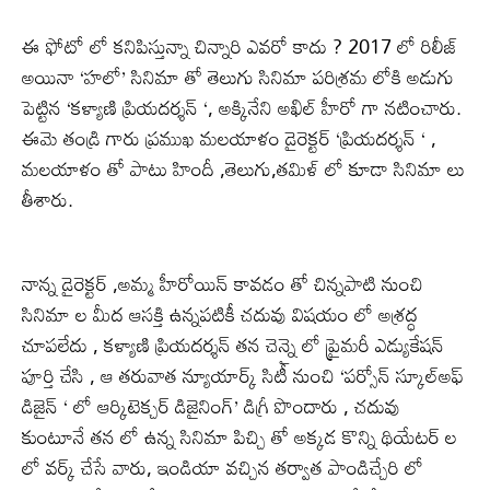
ఈ ఫోటో లో కనిపిస్తున్నా చిన్నారి ఎవరో కాదు ? 2017 లో రిలీజ్
అయినా ‘హలో’ సినిమా తో తెలుగు సినిమా పరిశ్రమ లోకి అడుగు
పెట్టిన ‘కళ్యాణి ప్రియదర్శన్ ‘, అక్కినేని అఖిల్ హీరో గా నటించారు.
ఈమె తండ్రి గారు ప్రముఖ మలయాళం డైరెక్టర్ ‘ప్రియదర్శన్ ‘ ,
మలయాళం తో పాటు హిందీ ,తెలుగు,తమిళ్ లో కూడా సినిమా లు
తీశారు.
నాన్న డైరెక్టర్ ,అమ్మ హీరోయిన్ కావడం తో చిన్నపాటి నుంచి
సినిమా ల మీద ఆసక్తి ఉన్నపటికీ చదువు విషయం లో అశ్రద్ధ
చూపలేదు , కళ్యాణి ప్రియదర్శన్ తన చెన్నై లో ప్రైమరీ ఎడ్యుకేషన్
పూర్తి చేసి , ఆ తరువాత న్యూయార్క్ సిటీ నుంచి ‘పర్సోన్ స్కూల్అఫ్
డిజైన్ ‘ లో ఆర్కిటెక్చర్ డిజైనింగ్’ డిగ్రీ పొందారు , చదువు
కుంటూనే తన లో ఉన్న సినిమా పిచ్చి తో అక్కడ కొన్ని థియేటర్ ల
లో వర్క్ చేసే వారు, ఇండియా వచ్చిన తర్వాత పాండిచ్చేరి లో