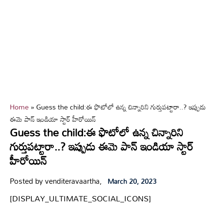
Home
»
Guess the child:ఈ ఫొటోలో ఉన్న చిన్నారిని గుర్తుపట్టారా..? ఇప్పుడు
ఈమె పాన్ ఇండియా స్టార్ హీరోయిన్
Guess the child:ఈ ఫొటోలో ఉన్న చిన్నారిని
గుర్తుపట్టారా..? ఇప్పుడు ఈమె పాన్ ఇండియా స్టార్
హీరోయిన్
Posted by venditeravaartha,
March 20, 2023
[DISPLAY_ULTIMATE_SOCIAL_ICONS]