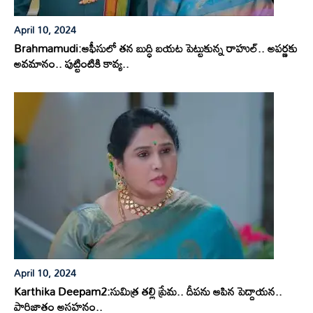
April 10, 2024
Brahmamudi:ఆఫీసులో తన బుద్ధి బయట పెట్టుకున్న రాహుల్.. అపర్ణకు
అవమానం.. పుట్టింటికి కావ్య..
April 10, 2024
Karthika Deepam2:సుమిత్ర తల్లి ప్రేమ.. దీపను ఆపిన పెద్దాయన..
పారిజాతం అసహనం..