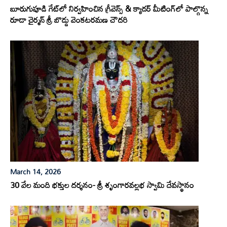
బూరుగుపూడి గేట్‌లో నిర్వహించిన గ్రీవెన్స్ & క్యాడర్ మీటింగ్‌లో పాల్గొన్న
రూడా చైర్మన్ శ్రీ బొడ్డు వెంకటరమణ చౌదరి
March 14, 2026
30 వేల మంది భక్తుల దర్శనం- శ్రీ శృంగారవల్లభ స్వామి దేవస్థానం