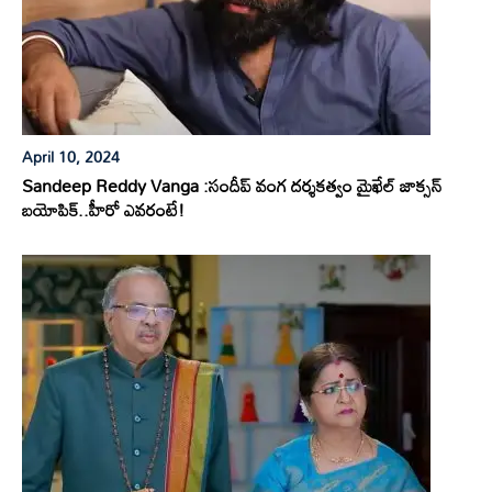
April 10, 2024
Sandeep Reddy Vanga :సందీప్ వంగ దర్శకత్వం మైఖేల్ జాక్సన్
బయోపిక్..హీరో ఎవరంటే!