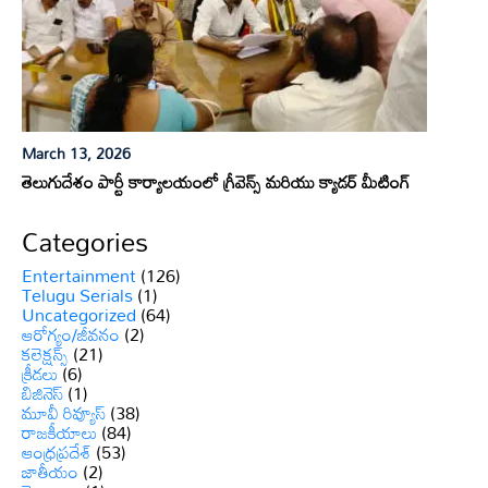
March 13, 2026
తెలుగుదేశం పార్టీ కార్యాలయంలో గ్రీవెన్స్ మరియు క్యాడర్ మీటింగ్
Categories
Entertainment
(126)
Telugu Serials
(1)
Uncategorized
(64)
ఆరోగ్యం/జీవనం
(2)
కలెక్షన్స్
(21)
క్రీడలు
(6)
బిజినెస్
(1)
మూవీ రివ్యూస్
(38)
రాజకీయాలు
(84)
ఆంధ్రప్రదేశ్
(53)
జాతీయం
(2)