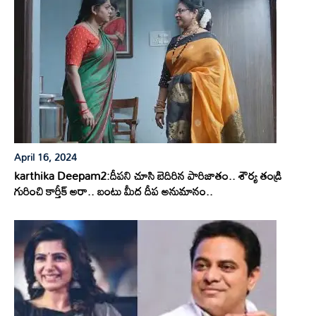
April 16, 2024
karthika Deepam2:దీపని చూసి బెదిరిన పారిజాతం.. శౌర్య తండ్రి
గురించి కార్తీక్ అరా.. బంటు మీద దీప అనుమానం..