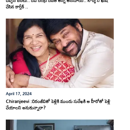
చెప్పిన బంటు.. దీప దరిద్ర దేవత అన్న అనసూయ.. సౌర్య ని ఖుషి
చేసిన కార్తీక్ ..
April 17, 2024
Chiranjeevi :చిరంజీవితో పెళ్లికి ముందు సురేఖకి ఆ హీరోతో పెళ్లి
చేయాలని అనుకున్నారా?