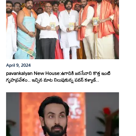
April 9, 2024
pavankalyan New House:ఉగాదికి జనసేనాని కొత్త ఇంటి
గృహప్రవేశం.. ఇచ్చిన మాట నిలుపుకున్న పవన్ కళ్యాణ్..