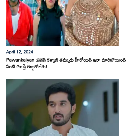
April 12, 2024
Pawankalyan :పవన్ కళ్యాణ్ తమ్ముడు హీరోయిన్ ఇలా మారిపోయింది
ఏంటి చూస్తే తట్టుకోలేరు!