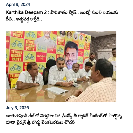
April 9, 2024
Karthika Deepam 2 : పారిజాతం ప్లాన్.. ఇంట్లో నుంచి బయటకు
దీప.. అడ్డుపడ్డ కార్తీక్..
July 3, 2026
బూరుగుపూడి గేట్‌లో నిర్వహించిన గ్రీవెన్స్ & క్యాడర్ మీటింగ్‌లో పాల్గొన్న
రూడా చైర్మన్ శ్రీ బొడ్డు వెంకటరమణ చౌదరి