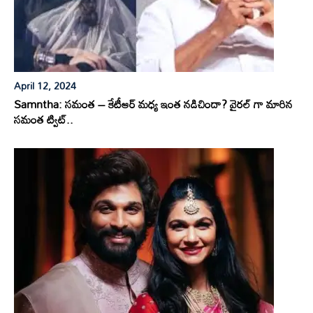
April 12, 2024
Samntha: సమంత – కేటీఆర్ మధ్య ఇంత నడిచిందా? వైరల్ గా మారిన
సమంత ట్విట్..