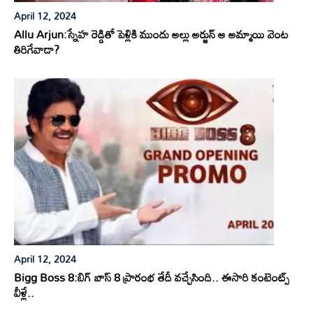
April 12, 2024
Allu Arjun:స్నేహ రెడ్డితో పెళ్లికి ముందు అల్లు అర్జున్ ఆ అమ్మాయి వెంట
తిరిగేవాడా?
April 12, 2024
Bigg Boss 8:బిగ్ బాస్ 8 ప్రారంభ తేదీ వచ్చేసింది.. ఈసారి కంటెంట్స్
వీళ్లే..