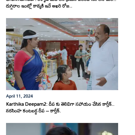
దుగ్గిరాల ఇంట్లో కావ్యకి ఇదే ఆఖరి రోజ..
April 11, 2024
Karthika Deepam2: దీప కు తెలివిగా సహాయం చేసిన కార్తీక్..
నరసింహ కంటబడ్డ దీప – కార్తీక్.