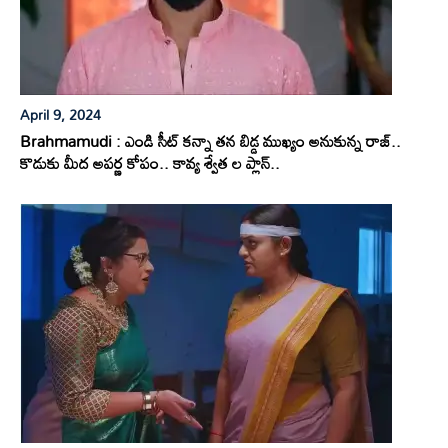
April 9, 2024
Brahmamudi : ఎండి సీట్ కన్నా తన బిడ్డ ముఖ్యం అనుకున్న రాజ్..
కొడుకు మీద అపర్ణ కోపం.. కావ్య శ్వేత ల ప్లాన్..