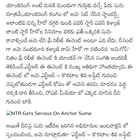
యాంకరింగ్ అంటే మనకి ముందుగా గుర్తుకు వచ్చే పేరు సుమ
మాత్రమే,యాంకరింగ్ రంగం లో ఆమె సెట్ చేసిన స్టాండర్డ్స్
అలాంటివి.చిన్న హీరో దగ్గర నుండి పవర్ స్టార్ పవన్ కళ్యాణ్
లాంటి స్టార్ హీరోల సినిమాల వరకు ప్రతీ ఒక్కరికి సుమ
కావాల్సిందే.ఆమె లేని ప్రీ రిలీజ్ ఈవెంట్ అంటూ ఏది లేదు. రీసెంట్
గా ఆమె నందమూరి కళ్యాణ్ రామ్ హీరో గా నటించిన ‘అమిగోస్’
చిత్రం ప్రీ రిలీజ్ ఈవెంట్ కి యాంకర్ గా చేసిన సంగతి అందరికీ
తెలిసిందే.ఎన్టీఆర్ ఈ ఈవెంట్ కి ముఖ్య అతిథిగా హాజరయ్యాడు.ఈ
ఈవెంట్ లో ఆమె ఎన్టీఆర్ – కొరటాల శివ అప్డేట్ గురించి
చెప్పబోతుండగా ఎన్టీఆర్ కోపం తో ఆమెని ఉరిమి చూడడం పెద్ద
చర్చకి దారి తీసింది, సోషల్ మీడియా లో ఎక్కడ చూసిన దీని
గురించి టాక్.
అయితే దీనిపై సుమ ఇటీవల జరిగిన అభిమానుల ఇంటరాక్షన్ లో
స్పందించింది, ఆమె మాట్లాడుతూ ‘ఎన్టీఆర్ – కొరటాల శివ అప్డేట్