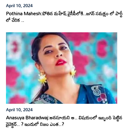
April 10, 2024
Pothina Mahesh:పోతిన మహేష్ వైసీపీలోకి..జగన్ సమక్షం లో పార్టీ
లో చేరిక ..
April 10, 2024
Anasuya Bharadwaj:అనసూయని ఆ.. విషయంలో ఇబ్బంది పెట్టిన
డైరెక్టర్.. ? ఇందులో నిజం ఎంత..?