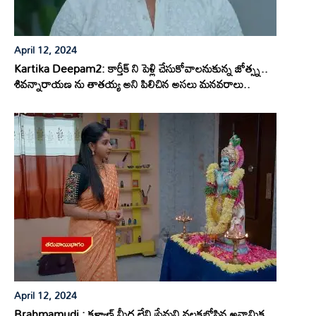
April 12, 2024
Kartika Deepam2: కార్తీక్ ని పెళ్లి చేసుకోవాలనుకున్న జోత్స్న..
శివన్నారాయణ ను తాతయ్య అని పిలిచిన అసలు మనవరాలు..
April 12, 2024
Brahmamudi : కళ్యాణ్ మీద లేని ప్రేమని వలకబోసిన అనామిక..