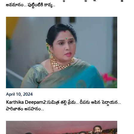
అవమానం.. పుట్టింటికి కావ్య..
April 10, 2024
Karthika Deepam2:సుమిత్ర తల్లి ప్రేమ.. దీపను ఆపిన పెద్దాయన..
పారిజాతం అసహనం..