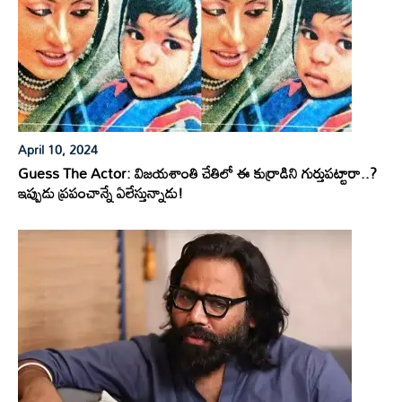
April 10, 2024
Guess The Actor: విజయశాంతి చేతిలో ఈ కుర్రాడిని గుర్తుపట్టారా..?
ఇప్పుడు ప్రపంచాన్నే ఏలేస్తున్నాడు!