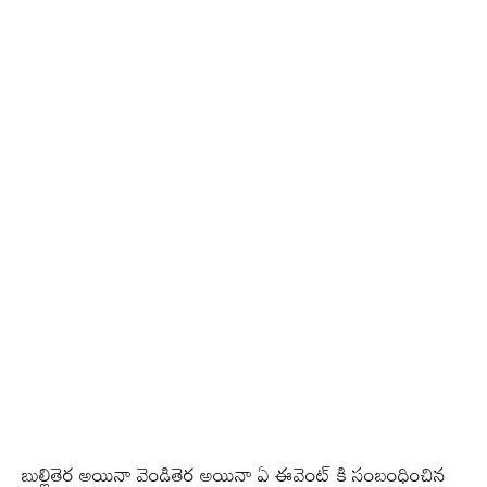
బుల్లితెర అయినా వెండితెర అయినా ఏ ఈవెంట్ కి సంబంధించిన