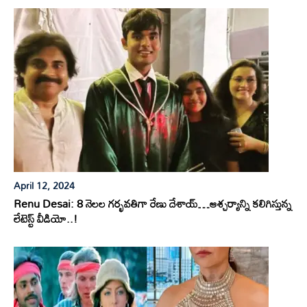
April 12, 2024
Renu Desai: 8 నెలల గర్భవతిగా రేణు దేశాయ్…ఆశ్చర్యాన్ని కలిగిస్తున్న
లేటెస్ట్ వీడియో..!