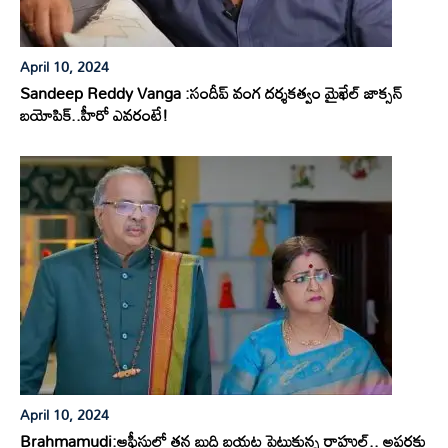
April 10, 2024
Sandeep Reddy Vanga :సందీప్ వంగ దర్శకత్వం మైఖేల్ జాక్సన్
బయోపిక్..హీరో ఎవరంటే!
April 10, 2024
Brahmamudi:ఆఫీసులో తన బుద్ధి బయట పెట్టుకున్న రాహుల్.. అపర్ణకు