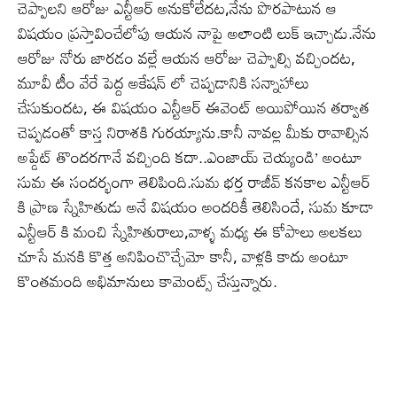
చెప్పాలని ఆరోజు ఎన్టీఆర్ అనుకోలేదట,నేను పొరపాటున ఆ
విషయం ప్రస్తావించేలోపు ఆయన నాపై అలాంటి లుక్ ఇచ్చాడు.నేను
ఆరోజు నోరు జారడం వల్లే ఆయన ఆరోజు చెప్పాల్సి వచ్చిందట,
మూవీ టీం వేరే పెద్ద అకేషన్ లో చెప్పడానికి సన్నాహాలు
చేసుకుందట, ఈ విషయం ఎన్టీఆర్ ఈవెంట్ అయిపోయిన తర్వాత
చెప్పడంతో కాస్త నిరాశకి గురయ్యాను.కానీ నావల్ల మీకు రావాల్సిన
అప్డేట్ తొందరగానే వచ్చింది కదా..ఎంజాయ్ చెయ్యండి’ అంటూ
సుమ ఈ సందర్భంగా తెలిపింది.సుమ భర్త రాజీవ్ కనకాల ఎన్టీఆర్
కి ప్రాణ స్నేహితుడు అనే విషయం అందరికీ తెలిసిందే, సుమ కూడా
ఎన్టీఆర్ కి మంచి స్నేహితురాలు,వాళ్ళ మధ్య ఈ కోపాలు అలకలు
చూసే మనకి కొత్త అనిపించొచ్చేమో కానీ, వాళ్లకి కాదు అంటూ
కొంతమంది అభిమానులు కామెంట్స్ చేస్తున్నారు.