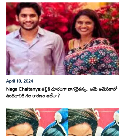
April 10, 2024
Naga Chaitanya:తల్లికి దూరంగా నాగచైతన్య.. ఆమె అమెరికాలో
ఉండడానికి గల కారణం అదేనా?