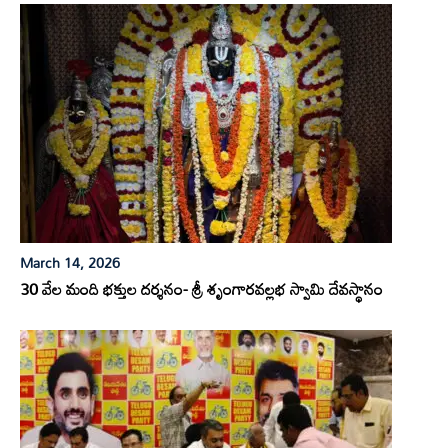
March 14, 2026
30 వేల మంది భక్తుల దర్శనం- శ్రీ శృంగారవల్లభ స్వామి దేవస్థానం