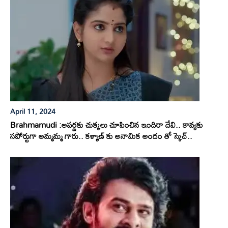
April 11, 2024
Brahmamudi :అపర్ణకు చుక్కలు చూపించిన ఇందిరా దేవి.. కావ్యకు
సపోర్టుగా అమ్మమ్మ గారు.. కళ్యాణ్ కు అనామిక అందం తో స్కెచ్..