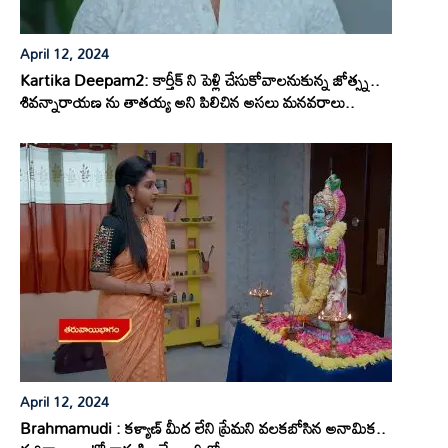
April 12, 2024
Kartika Deepam2: కార్తీక్ ని పెళ్లి చేసుకోవాలనుకున్న జోత్స్న..
శివన్నారాయణ ను తాతయ్య అని పిలిచిన అసలు మనవరాలు..
April 12, 2024
Brahmamudi : కళ్యాణ్ మీద లేని ప్రేమని వలకబోసిన అనామిక..