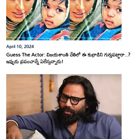
April 10, 2024
Guess The Actor: విజయశాంతి చేతిలో ఈ కుర్రాడిని గుర్తుపట్టారా..?
ఇప్పుడు ప్రపంచాన్నే ఏలేస్తున్నాడు!