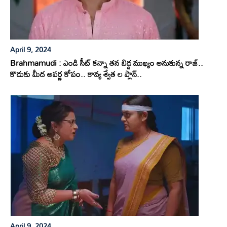
April 9, 2024
Brahmamudi : ఎండి సీట్ కన్నా తన బిడ్డ ముఖ్యం అనుకున్న రాజ్..
కొడుకు మీద అపర్ణ కోపం.. కావ్య శ్వేత ల ప్లాన్..
April 9, 2024