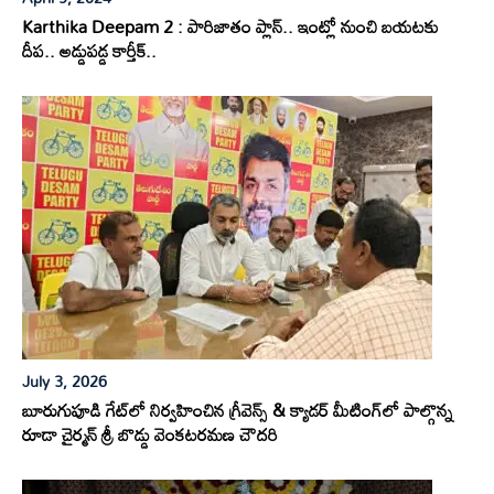
Karthika Deepam 2 : పారిజాతం ప్లాన్.. ఇంట్లో నుంచి బయటకు
దీప.. అడ్డుపడ్డ కార్తీక్..
July 3, 2026
బూరుగుపూడి గేట్‌లో నిర్వహించిన గ్రీవెన్స్ & క్యాడర్ మీటింగ్‌లో పాల్గొన్న
రూడా చైర్మన్ శ్రీ బొడ్డు వెంకటరమణ చౌదరి