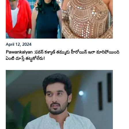
April 12, 2024
Pawankalyan :పవన్ కళ్యాణ్ తమ్ముడు హీరోయిన్ ఇలా మారిపోయింది
ఏంటి చూస్తే తట్టుకోలేరు!