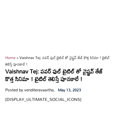
Home
»
Vaishnav Tej: పవర్ ఫుల్ టైటిల్ తో వైష్ణవ్ తేజ్ కొత్త సినిమా ! టైటిల్
తెలిస్తే పూనకాలే !
Vaishnav Tej: పవర్ ఫుల్ టైటిల్ తో వైష్ణవ్ తేజ్
కొత్త సినిమా ! టైటిల్ తెలిస్తే పూనకాలే !
Posted by venditeravaartha,
May 13, 2023
[DISPLAY_ULTIMATE_SOCIAL_ICONS]