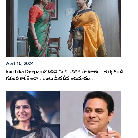
April 16, 2024
karthika Deepam2:దీపని చూసి బెదిరిన పారిజాతం.. శౌర్య తండ్రి
గురించి కార్తీక్ అరా.. బంటు మీద దీప అనుమానం..