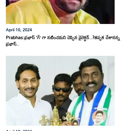
April 10, 2024
Prabhas:ప్రభాస్ ‘గే’ గా నటించమని చెప్పిన డైరెక్టర్..?తప్పక చేశానన్న
ప్రభాస్..