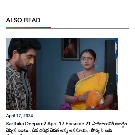
ALSO READ
April 17, 2024
Karthika Deepam2 April 17 Episoide 21:పారిజాతానికి అబద్దం
చెప్పిన బంటు.. దీప దరిద్ర దేవత అన్న అనసూయ.. సౌర్య ని ఖుషి