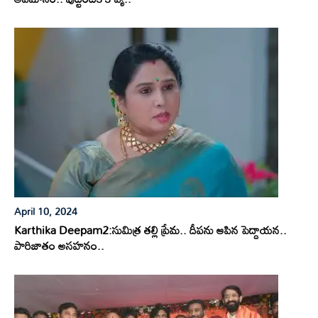
April 10, 2024
Karthika Deepam2:సుమిత్ర తల్లి ప్రేమ.. దీపను ఆపిన పెద్దాయన..
పారిజాతం అసహనం..