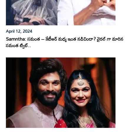
April 12, 2024
Samntha: సమంత – కేటీఆర్ మధ్య ఇంత నడిచిందా? వైరల్ గా మారిన
సమంత ట్విట్..