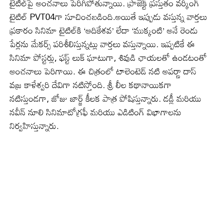
టైటిల్‌పై అంచనాలు పెరిగిపోతున్నాయి. ప్రాజెక్ట్ ప్రస్తుతం వర్కింగ్
టైటిల్ PVT04గా సూచించబడింది.అయితే ఇప్పుడు వస్తున్న వార్తలు
ప్రకారం సినిమా టైటిల్‌కి ‘ఆదికేశవ’ లేదా ‘ముక్కంటి’ అనే రెండు
పేర్లను మేకర్స్ పరిశీలిస్తున్నట్లు వార్తలు వస్తున్నాయి. ఇప్పటికే ఈ
సినిమా పోస్టర్లు, ఫస్ట్ లుక్ ఘాటుగా, శివుడి ఛాయలతో ఉండటంతో
అంచనాలు పెరిగాయి. ఈ చిత్రంలో టాలెంటెడ్ నటి అపర్ణా దాస్
వజ్ర కాళేశ్వరి దేవిగా నటిస్తోంది. శ్రీ లీల కథానాయికగా
నటిస్తుండగా, జోజు జార్జ్ కీలక పాత్ర పోషిస్తున్నారు. డడ్లీ మరియు
నవీన్ నూలి సినిమాటోగ్రఫీ మరియు ఎడిటింగ్ విభాగాలను
నిర్వహిస్తున్నారు.