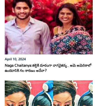
April 10, 2024
Naga Chaitanya:తల్లికి దూరంగా నాగచైతన్య.. ఆమె అమెరికాలో
ఉండడానికి గల కారణం అదేనా?