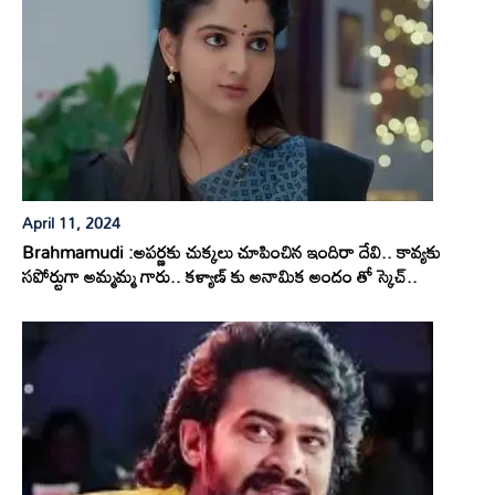
April 11, 2024
Brahmamudi :అపర్ణకు చుక్కలు చూపించిన ఇందిరా దేవి.. కావ్యకు
సపోర్టుగా అమ్మమ్మ గారు.. కళ్యాణ్ కు అనామిక అందం తో స్కెచ్..