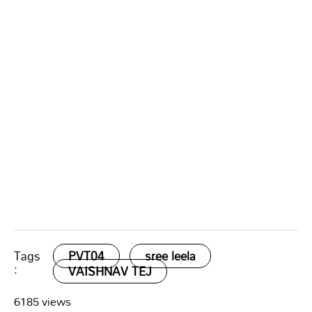
Tags
PVT04
sree leela
:
VAISHNAV TEJ
6185 views