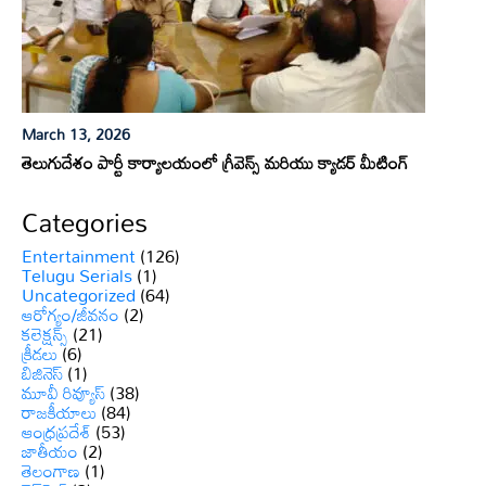
March 13, 2026
తెలుగుదేశం పార్టీ కార్యాలయంలో గ్రీవెన్స్ మరియు క్యాడర్ మీటింగ్
Categories
Entertainment
(126)
Telugu Serials
(1)
Uncategorized
(64)
ఆరోగ్యం/జీవనం
(2)
కలెక్షన్స్
(21)
క్రీడలు
(6)
బిజినెస్
(1)
మూవీ రివ్యూస్
(38)
రాజకీయాలు
(84)
ఆంధ్రప్రదేశ్
(53)
జాతీయం
(2)
తెలంగాణ
(1)