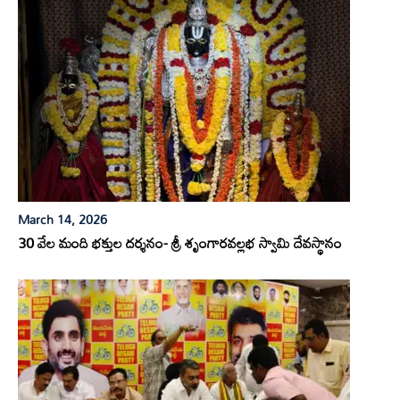
March 14, 2026
30 వేల మంది భక్తుల దర్శనం- శ్రీ శృంగారవల్లభ స్వామి దేవస్థానం