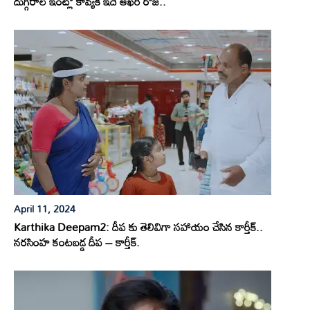
దుగ్గిరాల ఇంట్లో కావ్యకి ఇదే ఆఖరి రోజ..
April 11, 2024
Karthika Deepam2: దీప కు తెలివిగా సహాయం చేసిన కార్తీక్..
నరసింహ కంటబడ్డ దీప – కార్తీక్.