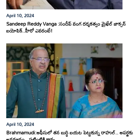
April 10, 2024
Sandeep Reddy Vanga :సందీప్ వంగ దర్శకత్వం మైఖేల్ జాక్సన్
బయోపిక్..హీరో ఎవరంటే!
April 10, 2024
Brahmamudi:ఆఫీసులో తన బుద్ధి బయట పెట్టుకున్న రాహుల్.. అపర్ణకు
అవమానం.. పుట్టింటికి కావ్య..