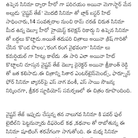
ఉప్పెన సినిమా ద్వారా హీరో గా పరిచయం అయినా మెగాస్టార్ మేన
అల్లుడు ‘వైష్ణవ్ తేజ్’ మొదటి సినిమా తో బ్లాక్ బస్టర్ హిట్
సాధించారు,14 సంవత్సరాల నుంచి రామ్ చరణ్ చిరుత సినిమా
మీద ఉన్న డెబ్యూ హీరో హైయెస్ట్ కలెక్షన్ రికార్డు ని ఉప్పెన సినిమా
తో బద్దలు కొట్టాడు.అయితే తదుపరి చిత్రాలు అయినా క్రిష్ గారితో
చేసిన ‘కొండ పొలం’,’రంగ రంగ వైభవంగా’ సినిమా లు
కమర్షియల్ గా హిట్లు కాలేదు .ఈ సారి ఎలా అయినా హిట్
కొట్టాలని చూస్తున వైష్ణవ్ తేజ్ డెబ్యూ డైరెక్టర్ అయినా శ్రీకాంత్ రెడ్డి
తో జత కలిసాడు.ఈ చిత్రాన్ని సితార ఎంటర్‌టైన్‌మెంట్స్, ఫార్చ్యూన్
ఫోర్ సినిమా బ్యానర్‌పై ఎస్ నాగ వంశీ, ఎస్ సాయి సౌజన్య
నిర్మించగా, శ్రీకర స్టూడియోస్ సమర్పణలో ఈ చిత్రం రూపొందింది.
వైష్ణవ్ తేజ్ ఇప్పుడు చేస్తున్న తన నాలుగవ సినిమా కి పవర్ ఫుల్
టైటిల్‌ని పెట్టనున్నారు డిఫరెంట్ కథ ,కథనాల తో రాబోతున్న ఈ
సినిమా షూటింగ్ శరవేగంగా సాగుతోంది. ఈ మధ్య సినిమా