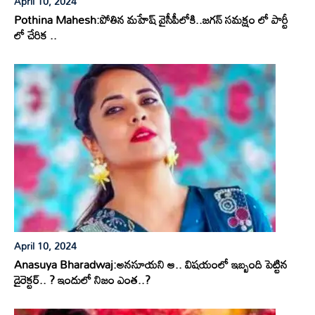
April 10, 2024
Pothina Mahesh:పోతిన మహేష్ వైసీపీలోకి..జగన్ సమక్షం లో పార్టీ
లో చేరిక ..
April 10, 2024
Anasuya Bharadwaj:అనసూయని ఆ.. విషయంలో ఇబ్బంది పెట్టిన
డైరెక్టర్.. ? ఇందులో నిజం ఎంత..?