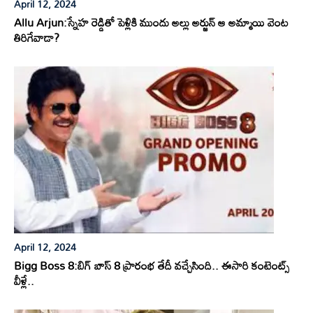
April 12, 2024
Allu Arjun:స్నేహ రెడ్డితో పెళ్లికి ముందు అల్లు అర్జున్ ఆ అమ్మాయి వెంట
తిరిగేవాడా?
April 12, 2024
Bigg Boss 8:బిగ్ బాస్ 8 ప్రారంభ తేదీ వచ్చేసింది.. ఈసారి కంటెంట్స్
వీళ్లే..