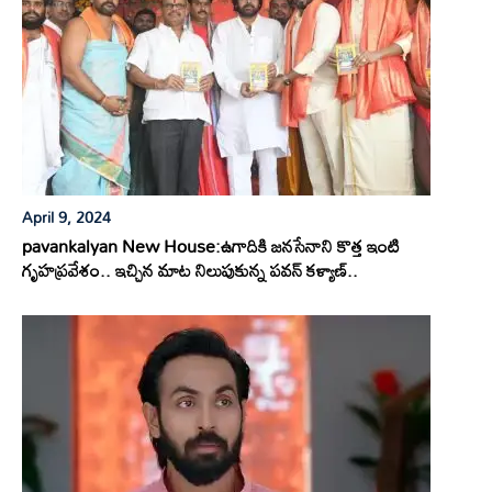
April 9, 2024
pavankalyan New House:ఉగాదికి జనసేనాని కొత్త ఇంటి
గృహప్రవేశం.. ఇచ్చిన మాట నిలుపుకున్న పవన్ కళ్యాణ్..