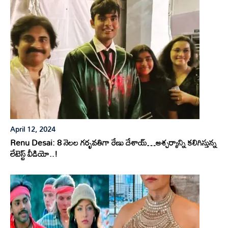
April 12, 2024
Renu Desai: 8 నెలల గర్భవతిగా రేణు దేశాయ్…ఆశ్చర్యాన్ని కలిగిస్తున్న
లేటెస్ట్ వీడియో..!