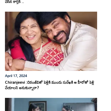
చేసిన కార్తీక్ ..
April 17, 2024
Chiranjeevi :చిరంజీవితో పెళ్లికి ముందు సురేఖకి ఆ హీరోతో పెళ్లి
చేయాలని అనుకున్నారా?