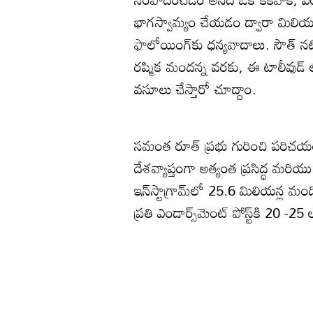
భాగస్వామ్యం చేయడం ద్వారా మిలియన్ల
ఫాలోయింగ్‌కు ధన్యవాదాలు. సౌత్ 
రష్మిక మందన్న వరకు, ఈ టాలీవుడ్ లో 
వసూలు చేస్తారో చూద్దాం.
సమంత రూత్ ప్రభు గురించి పరిచయం
దేశవ్యాప్తంగా అత్యంత ప్రసిద్ధ
ఇన్‌స్టాగ్రామ్‌లో 25.6 మిలియన్ల మం
ప్రతి ఎండార్స్‌మెంట్ పోస్ట్‌కి 20 -25