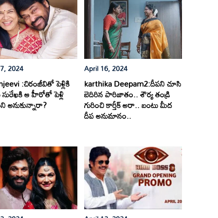
17, 2024
April 16, 2024
eevi :చిరంజీవితో పెళ్లికి
karthika Deepam2:దీపని చూసి
సురేఖకి ఆ హీరోతో పెళ్లి
బెదిరిన పారిజాతం.. శౌర్య తండ్రి
ి అనుకున్నారా?
గురించి కార్తీక్ అరా.. బంటు మీద
దీప అనుమానం..