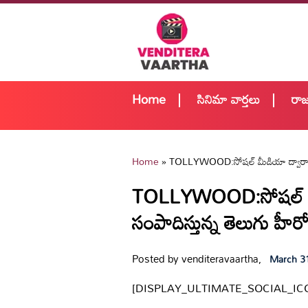
Home
సినిమా వార్తలు
రా
Home
»
TOLLYWOOD:సోషల్ మీడియా ద్వారా ఎక్క
TOLLYWOOD:సోషల్ మీడ
సంపాదిస్తున్న తెలుగు హీరో
Posted by venditeravaartha,
March 3
[DISPLAY_ULTIMATE_SOCIAL_IC