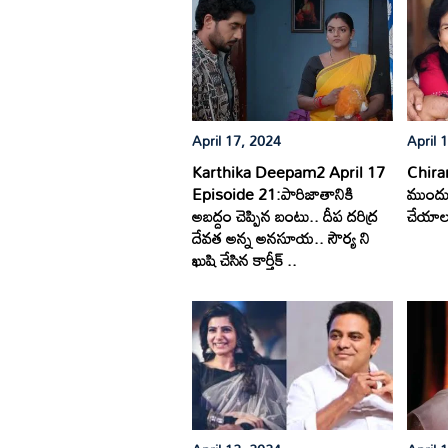
April 17, 2024
April 
Karthika Deepam2 April 17
Chiranj
Episoide 21:పారిజాతానికి
ముందు 
అబద్దం చెప్పిన బంటు.. దీప దరిద్ర
చేయాలన
దేవత అన్న అనసూయ.. సౌర్య ని
ఖుషి చేసిన కార్తీక్ ..