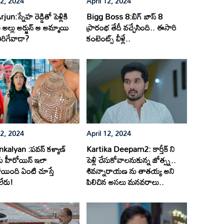
12, 2024
April 12, 2024
jun:స్నేహ రెడ్డితో పెళ్లికి
Bigg Boss 8:బిగ్ బాస్ 8
అల్లు అర్జున్ ఆ అమ్మాయి
ప్రారంభ తేదీ వచ్చేసింది.. ఈసారి
ిరిగేవాడా?
కంటెంట్స్ వీళ్లే..
12, 2024
April 12, 2024
alyan :పవన్ కళ్యాణ్
Kartika Deepam2: కార్తీక్ ని
ు హీరోయిన్ ఇలా
పెళ్లి చేసుకోవాలనుకున్న జోత్స్న..
యింది ఏంటి చూస్తే
శివన్నారాయణ ను తాతయ్య అని
లేరు!
పిలిచిన అసలు మనవరాలు..