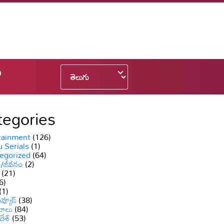
n
tegories
tainment
(126)
 Serials
(1)
egorized
(64)
ం/జీవనం
(2)
(21)
6)
(1)
వ్యూస్
(38)
యాలు
(84)
దేశ్
(53)