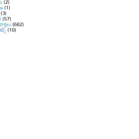
ం
(2)
ాణ
(1)
(3)
ర
(57)
వార్తలు
(682)
రెట్స్
(10)