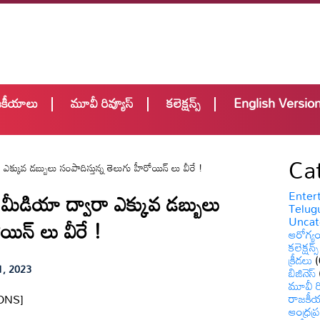
జకీయాలు
మూవీ రివ్యూస్
కలెక్షన్స్
English Versio
Ca
ువ డబ్బులు సంపాదిస్తున్న తెలుగు హీరోయిన్ లు వీరే !
ియా ద్వారా ఎక్కువ డబ్బులు
Enter
Telugu
Uncat
యిన్ లు వీరే !
ఆరోగ్య
కలెక్షన్స్
క్రీడలు
(
1, 2023
బిజినెస్
మూవీ రి
రాజకీ
ONS]
ఆంధ్రప్ర