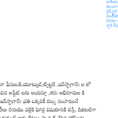
జాతీయ
తెలంగ
లైఫ్‌స్టైల్
వెండితె
సినిమా 
స్టార్ సీక్
ఫేసుబుక్,యూట్యుబ్,ట్విట్టర్ ,ఇన్‌స్టాగ్రామ్ ల లో
ిచిన అప్డేట్ లను అందిస్తూ ,తమ అభిమానుల కి
్టాగ్రామ్ ప్రతి ఒక్కరికీ డబ్బు సంపాదించే
 మరియు పబ్లిక్ ఫిగర్ల విషయానికి వస్తే, డిజిటల్‌గా
ుకంటే వారు కేవలం స్పాన్సర్ చేసిన పోస్ట్‌లను