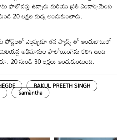
ామ్ ఫాలోవర్లు ఉన్నారు మరియు ప్రతి ఎండార్స్‌మెంట్
15 నుండి 20 లక్షల మధ్య అందుకుంటారు.
్ పోస్ట్‌లతో ఎల్లప్పుడూ తన ఫ్యాన్స్ తో అందుబాటులో
23 మిలియన్ల అభిమానుల ఫాలోయింగ్‌ను కలిగి ఉంది
ు రూ. 20 నుండి 30 లక్షలు అందుకుంటుంది.
HEGDE
RAKUL PREETH SINGH
A
samantha