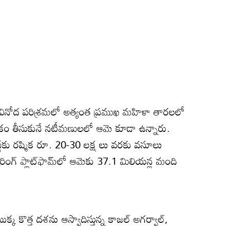
తం వినోద పరిశ్రమలో అత్యంత ప్రముఖ మహిళా తారలలో
ోషికం తీసుకునే నటీమణులలో ఆమె కూడా ఉన్నారు.
ోస్ట్‌కు రష్మిక రూ. 20-30 లక్ష లు వరకు వసూలు
ింగ్ ప్లాట్‌ఫామ్‌లో ఆమెకు 37.1 మిలియన్ల మంది
్క కొత్త దశను ఆస్వాదిస్తున్న కాజల్ అగర్వాల్,