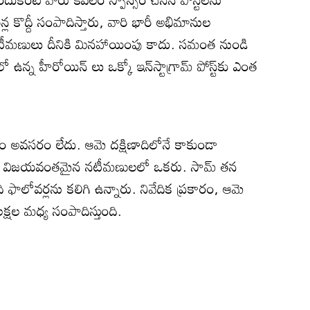
 కొద్దీ సంపాదిస్తారు, వారి భారీ అభిమానుల
నటీమణులు దీనికి మినహాయింపు కాదు. సమంత నుండి
ఉన్న హీరోయిన్ లు ఒక్కో ఇన్‌స్టాగ్రామ్ పోస్ట్‌కు ఎంత
 అవసరం లేదు. ఆమె దక్షిణాదిలోనే కాకుండా
 మరియు విజయవంతమైన నటీమణులలో ఒకరు. సామ్ తన
ది ఫాలోవర్లను కలిగి ఉన్నారు. నివేదిక ప్రకారం, ఆమె
 లక్షల మధ్య సంపాదిస్తుంది.