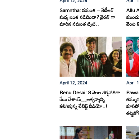
April 12, 2024
April 
Samntha: సమంత – కేటీఆర్
Allu Ar
మధ్య ఇంత నడిచిందా? వైరల్ గా
ముందు 
మారిన సమంత ట్విట్..
వెంట త
April 12, 2024
April 
Renu Desai: 8 నెలల గర్భవతిగా
Pawank
రేణు దేశాయ్…ఆశ్చర్యాన్ని
తమ్ముడ
కలిగిస్తున్న లేటెస్ట్ వీడియో..!
మారిపో
తట్టుకో