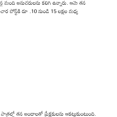
లియన్ల మంది అనుచరులను కలిగి ఉన్నారు. ఆమె తన
్రచార పోస్ట్‌కి రూ .10 నుండి 15 లక్షల మధ్య
ైన పాత్రల్లో తన అందాలతో ప్రేక్షకులను ఆకట్టుకుంటుంది.