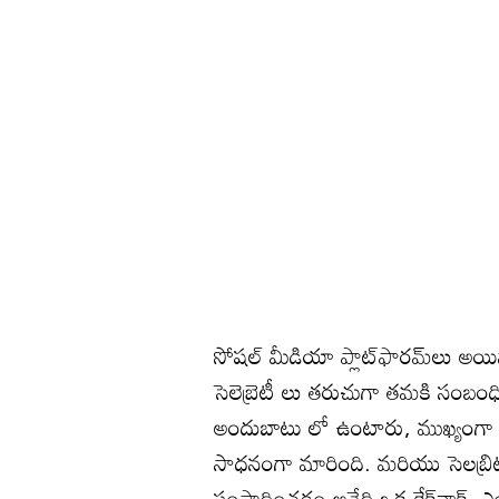
సోషల్ మీడియా ప్లాట్‌ఫారమ్‌లు అయినా 
సెలెబ్రెటీ లు తరుచుగా తమకి సంబంధ
అందుబాటు లో ఉంటారు, ముఖ్యంగా ఇన్‌స
సాధనంగా మారింది. మరియు సెలబ్రిటీలు
సంపాదించడం అనేది ఒక కేక్‌వాక్, ఎంద