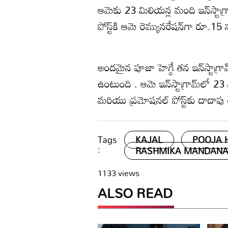
ఆమెకు 23 మిలియన్ల మంది ఇన్‌స్టాగ్ర
పోస్ట్‌కి ఆమె రెమ్యునరేషన్‌గా రూ.
అందమైన పూజా హెగ్డే తన ఇన్‌స్టాగ్రామ
ఉంటుంది . ఆమె ఇన్‌స్టాగ్రామ్‌లో 
మరియు ప్రమోషనల్ పోస్ట్‌కు దాదాప
Tags
KAJAL
POOJA 
:
RASHMIKA MANDAN
1133 views
ALSO READ