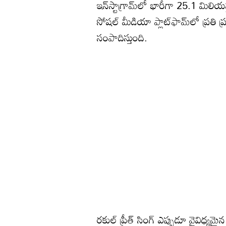
ఇన్‌స్టాగ్రామ్‌లో భారీగా 25.1 మి
సోషల్ మీడియా ప్లాట్‌ఫామ్‌లో ప్రతి ప
సంపాదిస్తుంది.
రకుల్ ప్రీత్ సింగ్ ఎప్పుడూ వైవిధ్యమ