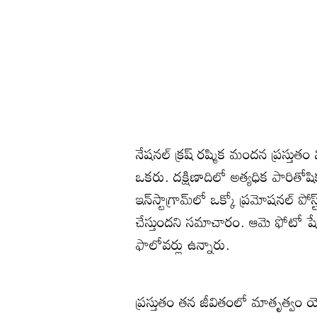
నేషనల్ క్రష్ రష్మిక మందన ప్రస్తు
ఒకరు. దక్షిణాదిలో అత్యధిక పారిత
ఇన్‌స్టాగ్రామ్‌లో ఒక్కో ప్రమోషనల్ ప
చేస్తుందని సమాచారం. ఆమె ఫోటో షేర
ఫాలోవర్లు ఉన్నారు.
ప్రస్తుతం తన జీవితంలో మాతృత్వం యొక