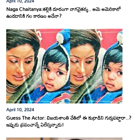
April 10, 2024
Naga Chaitanya:తల్లికి దూరంగా నాగచైతన్య.. ఆమె అమెరికాలో
ఉండడానికి గల కారణం అదేనా?
April 10, 2024
Guess The Actor: విజయశాంతి చేతిలో ఈ కుర్రాడిని గుర్తుపట్టారా..?
ఇప్పుడు ప్రపంచాన్నే ఏలేస్తున్నాడు!