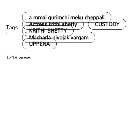
a mmai gurimchi meku cheppali
Actress krithi shetty
CUSTODY
Tags
KRITHI SHETTY
:
Macharla niyojak vargam
UPPENA
1218 views