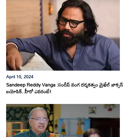
April 10, 2024
Sandeep Reddy Vanga :సందీప్ వంగ దర్శకత్వం మైఖేల్ జాక్సన్
బయోపిక్..హీరో ఎవరంటే!