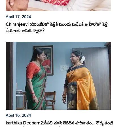
April 17, 2024
Chiranjeevi :చిరంజీవితో పెళ్లికి ముందు సురేఖకి ఆ హీరోతో పెళ్లి
చేయాలని అనుకున్నారా?
April 16, 2024
karthika Deepam2:దీపని చూసి బెదిరిన పారిజాతం.. శౌర్య తండ్రి