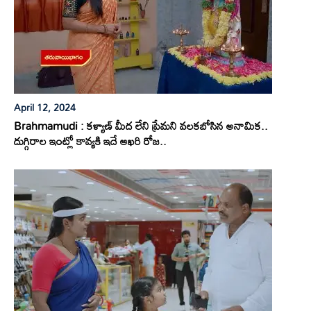
April 12, 2024
Brahmamudi : కళ్యాణ్ మీద లేని ప్రేమని వలకబోసిన అనామిక..
దుగ్గిరాల ఇంట్లో కావ్యకి ఇదే ఆఖరి రోజ..