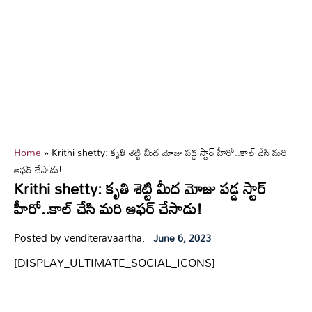
Home
»
Krithi shetty: కృతి శెట్టి మీద మోజు పడ్డ స్టార్ హీరో..కాల్ చేసి మరి
ఆఫర్ చేసాడు!
Krithi shetty: కృతి శెట్టి మీద మోజు పడ్డ స్టార్
హీరో..కాల్ చేసి మరి ఆఫర్ చేసాడు!
Posted by venditeravaartha,
June 6, 2023
[DISPLAY_ULTIMATE_SOCIAL_ICONS]