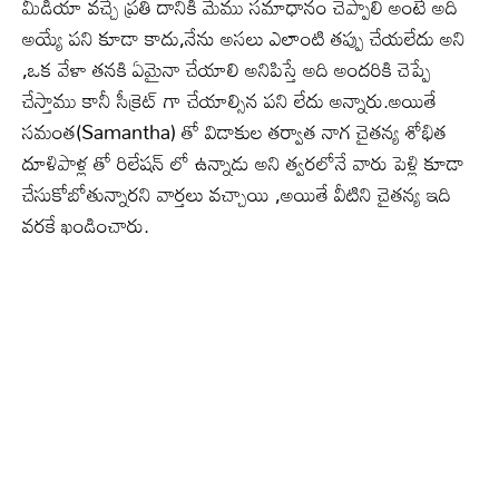
మీడియా వచ్చే ప్రతి దానికి మేము సమాధానం చెప్పాలి అంటే అది
అయ్యే పని కూడా కాదు,నేను అసలు ఎలాంటి తప్పు చేయలేదు అని
,ఒక వేళా తనకి ఏమైనా చేయాలి అనిపిస్తే అది అందరికి చెప్పే
చేస్తాము కానీ సీక్రెట్ గా చేయాల్సిన పని లేదు అన్నారు.అయితే
సమంత(Samantha) తో విడాకుల తర్వాత నాగ చైతన్య శోభిత
దూళిపాళ్ల తో రిలేషన్ లో ఉన్నాడు అని త్వరలోనే వారు పెళ్లి కూడా
చేసుకోబోతున్నారని వార్తలు వచ్చాయి ,అయితే వీటిని చైతన్య ఇది
వరకే ఖండించారు.