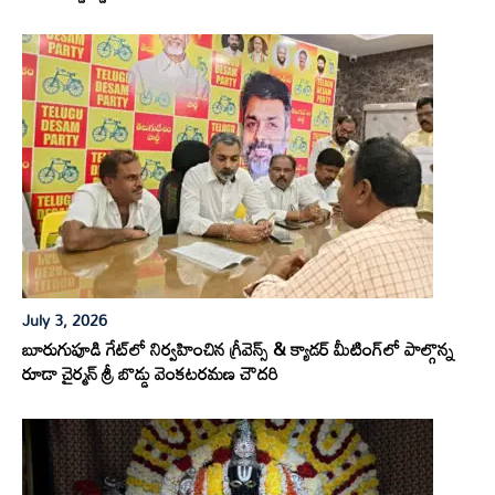
July 3, 2026
బూరుగుపూడి గేట్‌లో నిర్వహించిన గ్రీవెన్స్ & క్యాడర్ మీటింగ్‌లో పాల్గొన్న
రూడా చైర్మన్ శ్రీ బొడ్డు వెంకటరమణ చౌదరి