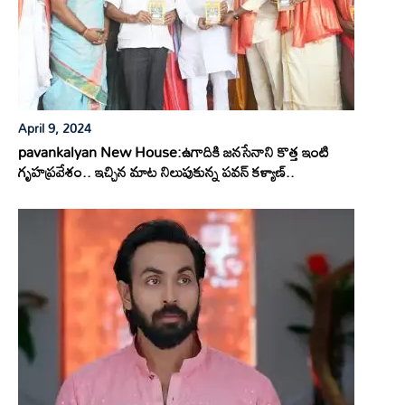
April 9, 2024
pavankalyan New House:ఉగాదికి జనసేనాని కొత్త ఇంటి
గృహప్రవేశం.. ఇచ్చిన మాట నిలుపుకున్న పవన్ కళ్యాణ్..