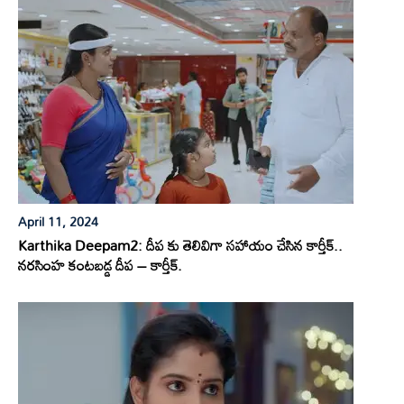
April 11, 2024
Karthika Deepam2: దీప కు తెలివిగా సహాయం చేసిన కార్తీక్..
నరసింహ కంటబడ్డ దీప – కార్తీక్.