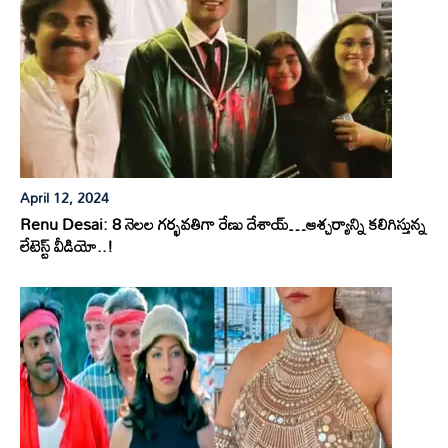
April 12, 2024
Renu Desai: 8 నెలల గర్భవతిగా రేణు దేశాయ్…ఆశ్చర్యాన్ని కలిగిస్తున్న
లేటెస్ట్ వీడియో..!