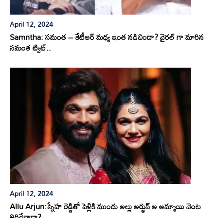
April 12, 2024
Samntha: సమంత – కేటీఆర్ మధ్య ఇంత నడిచిందా? వైరల్ గా మారిన
సమంత ట్విట్..
April 12, 2024
Allu Arjun:స్నేహ రెడ్డితో పెళ్లికి ముందు అల్లు అర్జున్ ఆ అమ్మాయి వెంట
తిరిగేవాడా?