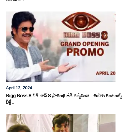
April 12, 2024
Bigg Boss 8:బిగ్ బాస్ 8 ప్రారంభ తేదీ వచ్చేసింది.. ఈసారి కంటెంట్స్
వీళ్లే..