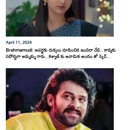
April 11, 2024
Brahmamudi :అపర్ణకు చుక్కలు చూపించిన ఇందిరా దేవి.. కావ్యకు
సపోర్టుగా అమ్మమ్మ గారు.. కళ్యాణ్ కు అనామిక అందం తో స్కెచ్..