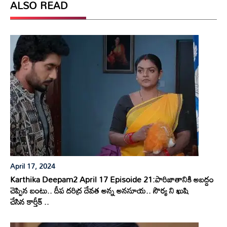
ALSO READ
April 17, 2024
Karthika Deepam2 April 17 Episoide 21:పారిజాతానికి అబద్దం
చెప్పిన బంటు.. దీప దరిద్ర దేవత అన్న అనసూయ.. సౌర్య ని ఖుషి
చేసిన కార్తీక్ ..