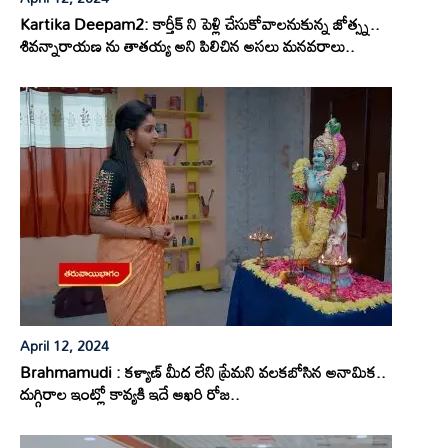
Kartika Deepam2: కార్తీక్ ని పెళ్లి చేసుకోవాలనుకున్న జోత్స్న..
శివన్నారాయణ ను తాతయ్య అని పిలిచిన అసలు మనవరాలు..
April 12, 2024
Brahmamudi : కళ్యాణ్ మీద లేని ప్రేమని వలకబోసిన అనామిక..
దుగ్గిరాల ఇంట్లో కావ్యకి ఇదే ఆఖరి రోజ..