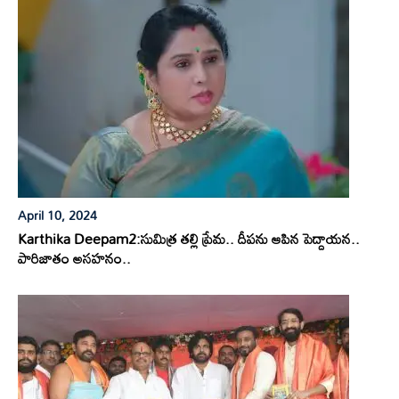
April 10, 2024
Karthika Deepam2:సుమిత్ర తల్లి ప్రేమ.. దీపను ఆపిన పెద్దాయన..
పారిజాతం అసహనం..