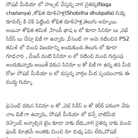
సోషల్ మీడియా లో హల్చల్ చేస్తున్న నాగ చైతన్య(Naga
chaitanya) ,శోభిత దూళిపాళ్ల(Shobitha dhulipalla) మధ్య
రూమర్స్ కి చెక్ పెట్టింది శోభిత దూళిపాళ్ల,తెలుగు అమ్మాయి
అయినా శోభిత తమిళ్ ,హిందీ భాష ల లో కూడా సినిమా లు ,వెబ్
సిరీస్ లు చేస్తూ బిజీ గా ఉన్నారు ,రీసెంట్ గా ఆమె నటించిన PS2
తమిళ్ లో మంచి విజయాన్ని అందుకుంది.తెలుగు లో కూడా
గూఢచారి , మేజర్ వంటి సినిమా ల లో నటించి మంచి గుర్తింపు
అందుకున్నారు.అయితే వరుస సినిమా ల తో బిజీ గా ఉన్న తన మీద
రోజు సోషల్ మీడియా ల లో వస్తున్న వార్తల మీద స్పందించారు ఈ
ముద్దు గుమ్మా.
ప్రెసెంట్ వరుస సినిమా ల తో ,వెబ్ సిరీస్ ల తో కెరీర్ పరంగా నేను
చాల బిజీ గా ఉన్నాను, సోషల్ మీడియా లో వచ్చే వాటిమీద
రెస్పాండ్ అవ్వాల్సిన టైం కూడా నాకు లేదు,నాగ చైతన్య నాకు మంచి
ఫ్రెండ్ మాత్రమే అంతకు మించి మా మధ్య ఏమి లేదు,సోషల్