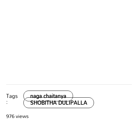
Tags
naga chaitanya
:
SHOBITHA DULIPALLA
976 views