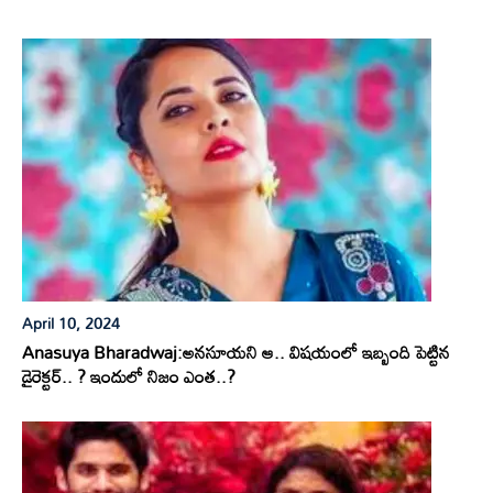
April 10, 2024
Anasuya Bharadwaj:అనసూయని ఆ.. విషయంలో ఇబ్బంది పెట్టిన
డైరెక్టర్.. ? ఇందులో నిజం ఎంత..?