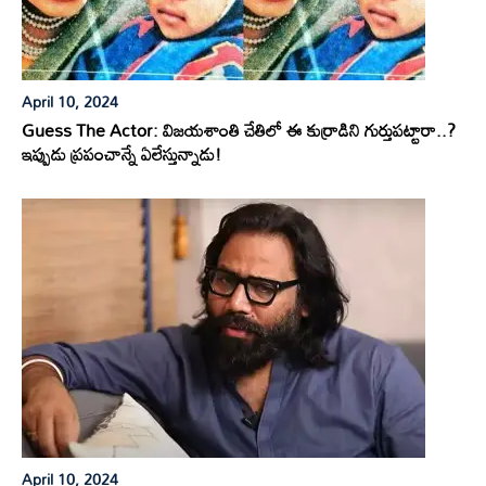
April 10, 2024
Guess The Actor: విజయశాంతి చేతిలో ఈ కుర్రాడిని గుర్తుపట్టారా..?
ఇప్పుడు ప్రపంచాన్నే ఏలేస్తున్నాడు!
April 10, 2024