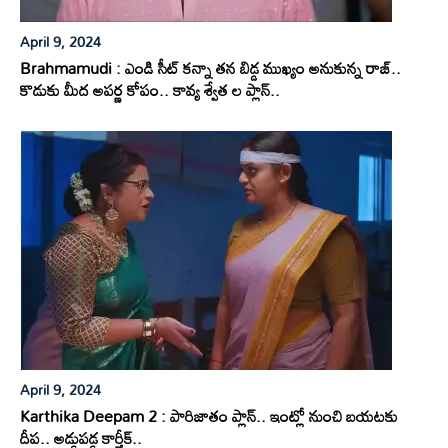
April 9, 2024
Brahmamudi : ఎండి సీట్ కన్నా తన బిడ్డ ముఖ్యం అనుకున్న రాజ్..
కొడుకు మీద అపర్ణ కోపం.. కావ్య శ్వేత ల ప్లాన్..
April 9, 2024
Karthika Deepam 2 : పారిజాతం ప్లాన్.. ఇంట్లో నుంచి బయటకు
దీప.. అడ్డుపడ్డ కార్తీక్..