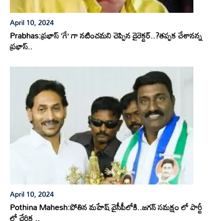
April 10, 2024
Prabhas:ప్రభాస్ ‘గే’ గా నటించమని చెప్పిన డైరెక్టర్..?తప్పక చేశానన్న
ప్రభాస్..
April 10, 2024
Pothina Mahesh:పోతిన మహేష్ వైసీపీలోకి..జగన్ సమక్షం లో పార్టీ
లో చేరిక ..