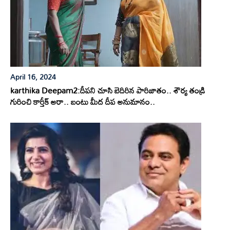
April 16, 2024
karthika Deepam2:దీపని చూసి బెదిరిన పారిజాతం.. శౌర్య తండ్రి
గురించి కార్తీక్ అరా.. బంటు మీద దీప అనుమానం..