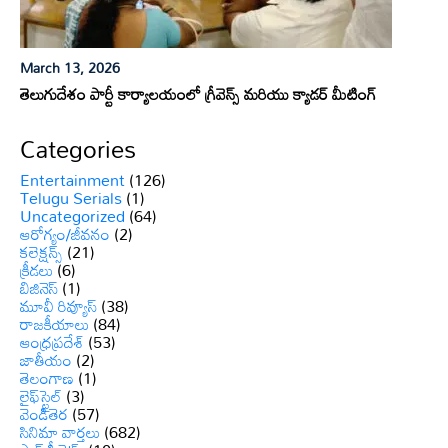
March 13, 2026
తెలుగుదేశం పార్టీ కార్యాలయంలో గ్రీవెన్స్ మరియు క్యాడర్ మీటింగ్
Categories
Entertainment
(126)
Telugu Serials
(1)
Uncategorized
(64)
ఆరోగ్యం/జీవనం
(2)
కలెక్షన్స్
(21)
క్రీడలు
(6)
బిజినెస్
(1)
మూవీ రివ్యూస్
(38)
రాజకీయాలు
(84)
ఆంధ్రప్రదేశ్
(53)
జాతీయం
(2)
తెలంగాణ
(1)
లైఫ్‌స్టైల్
(3)
వెండితెర
(57)
సినిమా వార్తలు
(682)