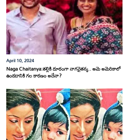
April 10, 2024
Naga Chaitanya:తల్లికి దూరంగా నాగచైతన్య.. ఆమె అమెరికాలో
ఉండడానికి గల కారణం అదేనా?