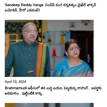
Sandeep Reddy Vanga :సందీప్ వంగ దర్శకత్వం మైఖేల్ జాక్సన్
బయోపిక్..హీరో ఎవరంటే!
April 10, 2024
Brahmamudi:ఆఫీసులో తన బుద్ధి బయట పెట్టుకున్న రాహుల్.. అపర్ణకు
అవమానం.. పుట్టింటికి కావ్య..