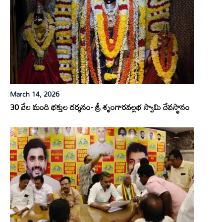
March 14, 2026
30 వేల మంది భక్తుల దర్శనం- శ్రీ శృంగారవల్లభ స్వామి దేవస్థానం