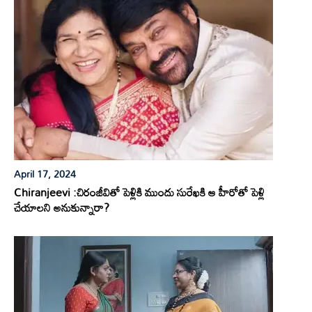
April 17, 2024
Chiranjeevi :చిరంజీవితో పెళ్లికి ముందు సురేఖకి ఆ హీరోతో పెళ్లి
చేయాలని అనుకున్నారా?