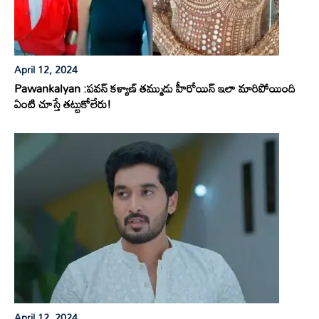
April 12, 2024
Pawankalyan :పవన్ కళ్యాణ్ తమ్ముడు హీరోయిన్ ఇలా మారిపోయింది
ఏంటి చూస్తే తట్టుకోలేరు!
April 12, 2024