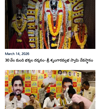
March 14, 2026
30 వేల మంది భక్తుల దర్శనం- శ్రీ శృంగారవల్లభ స్వామి దేవస్థానం