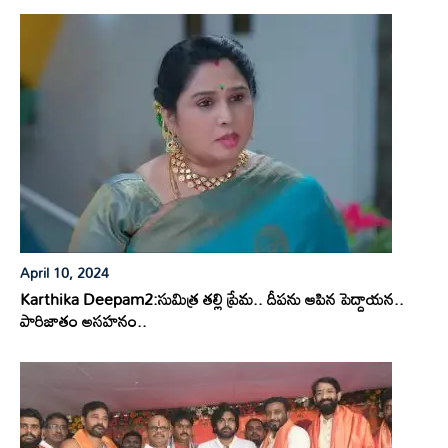
April 10, 2024
Karthika Deepam2:సుమిత్ర తల్లి ప్రేమ.. దీపను ఆపిన పెద్దాయన..
పారిజాతం అసహనం..