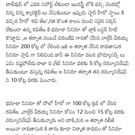
టాలీవుడ్ లో ఎవరి సపోర్ట్ లేకుండా ఇండస్ట్రీ లోకి వచ్చి మొదట్లో
చిన్న చిన్న క్యారెక్టర్ లు వేసుకుంటూ ఇప్పుడు స్టార్ హీరో స్థాయి కి
వచ్చిన హీరో ‘రవి తేజ’,గత కొంత కాలం నుంచి సరైన సక్సెస్
లేకుండా ఉన్న రవితేజ కి ధమాకా సినిమా తో బ్లాక్ బస్టర్ హిట్
కొట్టాడు ,ఆ తర్వాత వెంటనే చిరంజీవి గారితో చేసిన వాల్తేర్ వీరయ్య
సినిమా 200 కోట్ల లో చేరింది.ఇక ఆ తర్వాత చేసిన రావణాసుర
సినిమా ప్లాప్ గా నిలిచింది.కానీ ఈ సినిమా వలన ప్రొడ్యూసర్స్ లు
ఏమి నష్టపోలేదు.రాజా ది గ్రేట్ సినిమా వరకు 5 కోట్ల రెమ్యూనిరేషన్
తీసుకుంటూ వస్తున్న రవితేజ ఆ సినిమా తర్వాత తన రెమ్యూనిరేషన్
ని 10 కోట్ల వరకు పెంచారు.
ధమాకా సినిమా తో సోలో హీరో గా 100 కోట్ల క్లబ్ లో చేరిన
రవితేజ ,వాల్తేర్ వీరయ్య సినిమా కోసం 12 నుంచి 15 కోట్ల వరకు
రెమ్యూనిరేషన్ తీసుకున్నారు అని టాక్,మరి ఆ తర్వాత రిలీజ్
అయినా రావణాసుర కి తాను కూడా నిర్మాత కావడం తో సినిమా