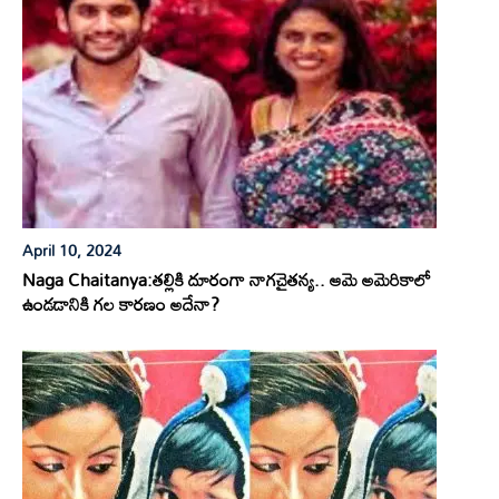
April 10, 2024
Naga Chaitanya:తల్లికి దూరంగా నాగచైతన్య.. ఆమె అమెరికాలో
ఉండడానికి గల కారణం అదేనా?