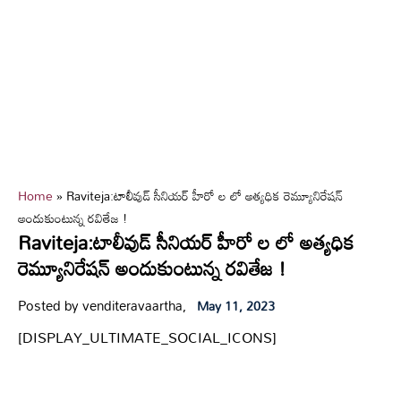
Home
»
Raviteja:టాలీవుడ్ సీనియర్ హీరో ల లో అత్యధిక రెమ్యూనిరేషన్
అందుకుంటున్న రవితేజ !
Raviteja:టాలీవుడ్ సీనియర్ హీరో ల లో అత్యధిక
రెమ్యూనిరేషన్ అందుకుంటున్న రవితేజ !
Posted by venditeravaartha,
May 11, 2023
[DISPLAY_ULTIMATE_SOCIAL_ICONS]