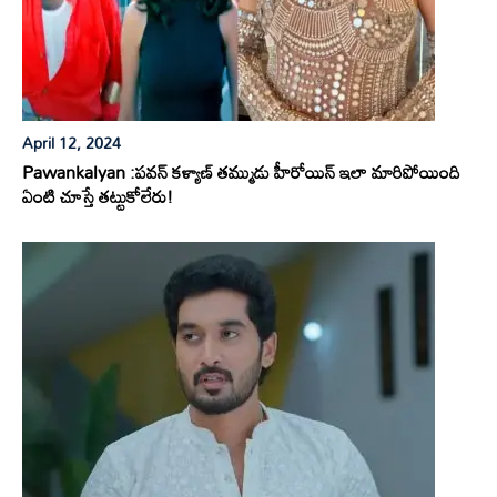
April 12, 2024
Pawankalyan :పవన్ కళ్యాణ్ తమ్ముడు హీరోయిన్ ఇలా మారిపోయింది
ఏంటి చూస్తే తట్టుకోలేరు!