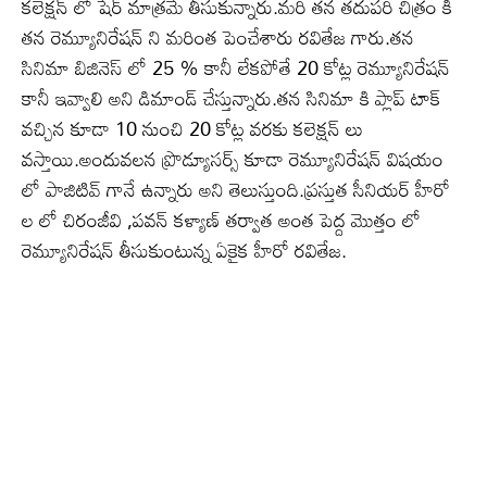
కలెక్షన్ లో షేర్ మాత్రమే తీసుకున్నారు.మరి తన తదుపరి చిత్రం కి
తన రెమ్యూనిరేషన్ ని మరింత పెంచేశారు రవితేజ గారు.తన
సినిమా బిజినెస్ లో 25 % కానీ లేకపోతే 20 కోట్ల రెమ్యూనిరేషన్
కానీ ఇవ్వాలి అని డిమాండ్ చేస్తున్నారు.తన సినిమా కి ప్లాప్ టాక్
వచ్చిన కూడా 10 నుంచి 20 కోట్ల వరకు కలెక్షన్ లు
వస్తాయి.అందువలన ప్రొడ్యూసర్స్ కూడా రెమ్యూనిరేషన్ విషయం
లో పాజిటివ్ గానే ఉన్నారు అని తెలుస్తుంది.ప్రస్తుత సీనియర్ హీరో
ల లో చిరంజీవి ,పవన్ కళ్యాణ్ తర్వాత అంత పెద్ద మొత్తం లో
రెమ్యూనిరేషన్ తీసుకుంటున్న ఏకైక హీరో రవితేజ.