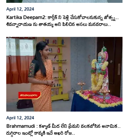
April 12, 2024
Kartika Deepam2: కార్తీక్ ని పెళ్లి చేసుకోవాలనుకున్న జోత్స్న..
శివన్నారాయణ ను తాతయ్య అని పిలిచిన అసలు మనవరాలు..
April 12, 2024
Brahmamudi : కళ్యాణ్ మీద లేని ప్రేమని వలకబోసిన అనామిక..
దుగ్గిరాల ఇంట్లో కావ్యకి ఇదే ఆఖరి రోజ..