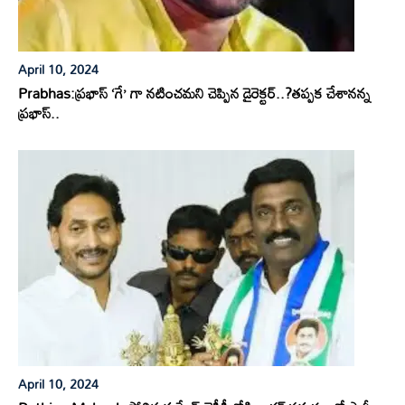
April 10, 2024
Prabhas:ప్రభాస్ ‘గే’ గా నటించమని చెప్పిన డైరెక్టర్..?తప్పక చేశానన్న
ప్రభాస్..
April 10, 2024