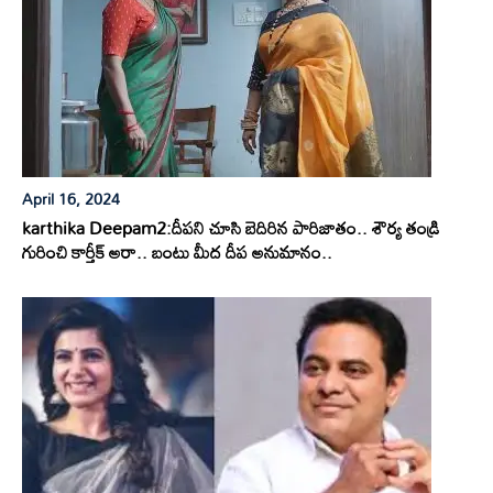
April 16, 2024
karthika Deepam2:దీపని చూసి బెదిరిన పారిజాతం.. శౌర్య తండ్రి
గురించి కార్తీక్ అరా.. బంటు మీద దీప అనుమానం..