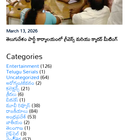
March 13, 2026
తెలుగుదేశం పార్టీ కార్యాలయంలో గ్రీవెన్స్ మరియు క్యాడర్ మీటింగ్
Categories
Entertainment
(126)
Telugu Serials
(1)
Uncategorized
(64)
ఆరోగ్యం/జీవనం
(2)
కలెక్షన్స్
(21)
క్రీడలు
(6)
బిజినెస్
(1)
మూవీ రివ్యూస్
(38)
రాజకీయాలు
(84)
ఆంధ్రప్రదేశ్
(53)
జాతీయం
(2)
తెలంగాణ
(1)
లైఫ్‌స్టైల్
(3)
వెండితెర
(57)