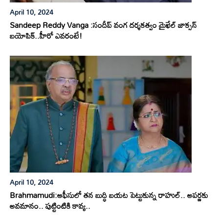
April 10, 2024
Sandeep Reddy Vanga :సందీప్ వంగ దర్శకత్వం మైఖేల్ జాక్సన్
బయోపిక్..హీరో ఎవరంటే!
April 10, 2024
Brahmamudi:ఆఫీసులో తన బుద్ధి బయట పెట్టుకున్న రాహుల్.. అపర్ణకు
అవమానం.. పుట్టింటికి కావ్య..