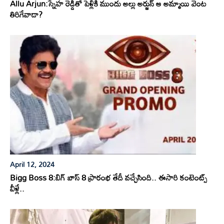
Allu Arjun:స్నేహ రెడ్డితో పెళ్లికి ముందు అల్లు అర్జున్ ఆ అమ్మాయి వెంట
తిరిగేవాడా?
April 12, 2024
Bigg Boss 8:బిగ్ బాస్ 8 ప్రారంభ తేదీ వచ్చేసింది.. ఈసారి కంటెంట్స్
వీళ్లే..