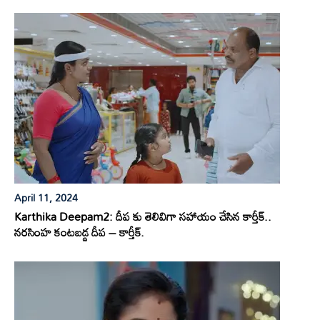
April 11, 2024
Karthika Deepam2: దీప కు తెలివిగా సహాయం చేసిన కార్తీక్..
నరసింహ కంటబడ్డ దీప – కార్తీక్.