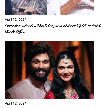
April 12, 2024
Samntha: సమంత – కేటీఆర్ మధ్య ఇంత నడిచిందా? వైరల్ గా మారిన
సమంత ట్విట్..
April 12, 2024