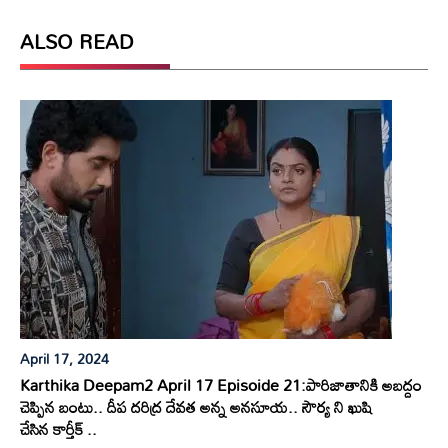
ALSO READ
April 17, 2024
Karthika Deepam2 April 17 Episoide 21:పారిజాతానికి అబద్దం
చెప్పిన బంటు.. దీప దరిద్ర దేవత అన్న అనసూయ.. సౌర్య ని ఖుషి
చేసిన కార్తీక్ ..