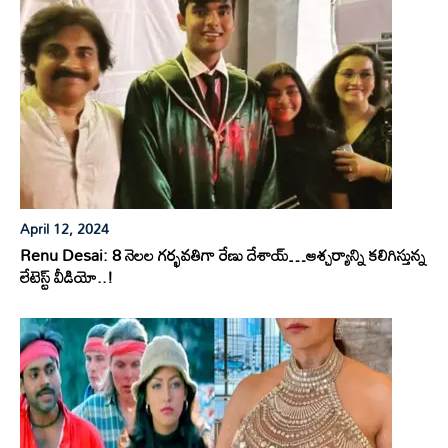
April 12, 2024
Renu Desai: 8 నెలల గర్భవతిగా రేణు దేశాయ్…ఆశ్చర్యాన్ని కలిగిస్తున్న
లేటెస్ట్ వీడియో..!