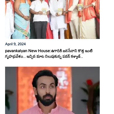
April 9, 2024
pavankalyan New House:ఉగాదికి జనసేనాని కొత్త ఇంటి
గృహప్రవేశం.. ఇచ్చిన మాట నిలుపుకున్న పవన్ కళ్యాణ్..