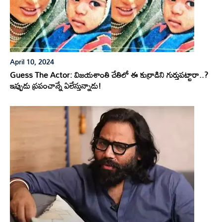
April 10, 2024
Guess The Actor: విజయశాంతి చేతిలో ఈ కుర్రాడిని గుర్తుపట్టారా..?
ఇప్పుడు ప్రపంచాన్నే ఏలేస్తున్నాడు!