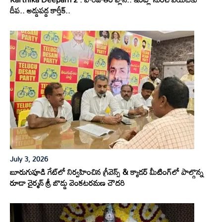
దీప.. అడ్డుపడ్డ కార్తీక్..
July 3, 2026
బూరుగుపూడి గేట్‌లో నిర్వహించిన గ్రీవెన్స్ & క్యాడర్ మీటింగ్‌లో పాల్గొన్న
రూడా చైర్మన్ శ్రీ బొడ్డు వెంకటరమణ చౌదరి