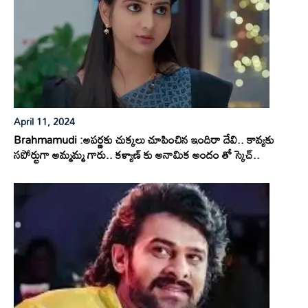
April 11, 2024
Brahmamudi :అపర్ణకు చుక్కలు చూపించిన ఇందిరా దేవి.. కావ్యకు
సపోర్టుగా అమ్మమ్మ గారు.. కళ్యాణ్ కు అనామిక అందం తో స్కెచ్..