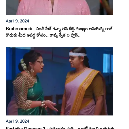
April 9, 2024
Brahmamudi : ఎండి సీట్ కన్నా తన బిడ్డ ముఖ్యం అనుకున్న రాజ్..
కొడుకు మీద అపర్ణ కోపం.. కావ్య శ్వేత ల ప్లాన్..
April 9, 2024
Karthika Deepam 2 : పారిజాతం ప్లాన్.. ఇంట్లో నుంచి బయటకు