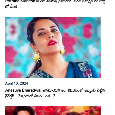
Pothina Mahesh:పోతిన మహేష్ వైసీపీలోకి..జగన్ సమక్షం లో పార్టీ
లో చేరిక ..
April 10, 2024
Anasuya Bharadwaj:అనసూయని ఆ.. విషయంలో ఇబ్బంది పెట్టిన
డైరెక్టర్.. ? ఇందులో నిజం ఎంత..?