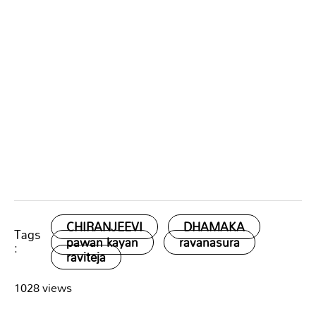
CHIRANJEEVI
DHAMAKA
Tags
pawan kayan
ravanasura
:
raviteja
1028 views