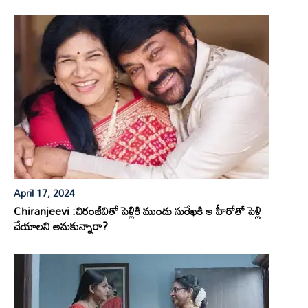
April 17, 2024
Chiranjeevi :చిరంజీవితో పెళ్లికి ముందు సురేఖకి ఆ హీరోతో పెళ్లి
చేయాలని అనుకున్నారా?