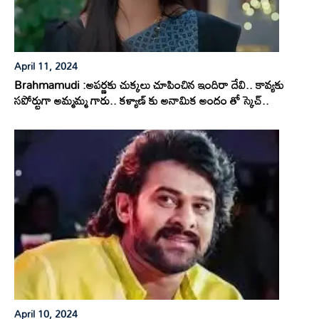
April 11, 2024
Brahmamudi :అపర్ణకు చుక్కలు చూపించిన ఇందిరా దేవి.. కావ్యకు
సపోర్టుగా అమ్మమ్మ గారు.. కళ్యాణ్ కు అనామిక అందం తో స్కెచ్..
April 10, 2024