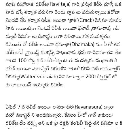
మాస్ మహారాజ్ రవితేజ(Ravi teja) గారి ప్రస్తుత కెరీర్ చూస్తే ఒక
హిట్ వస్తే తర్వాత వరుసగా రెండు ప్లాప్ లు పడుతున్నాయి,కరోనా
మొదటి వేవ్ తర్వాత రిలీజ్ అయినా ‘క్రాక్'(Crack) సినిమా సూపర్
హిట్ అయింది,ఆ వెంటనే రిలీజ్ అయినా ఖిలాడీ ,రామారావు ఆన్
డ్యూటీ సినిమా లు డిజాస్టర్ ల గా నిలిచాయి.గత సంవత్సరం
డిసెంబర్ లో రిలీజ్ అయినా ధమాఖా(Dhamaka) మూవీ తో తన
కెరీర్ లోనే హైయెస్ట్ కలెక్షన్స్ సాధించాడు.ధమాకా సినిమా రవి తేజ
గారిని 100 కోట్ల క్లబ్ లోకి చేర్చింది ఈ సంవత్సరం సంక్రాంతి కి
రిలీజ్ అయినా మెగాస్టార్ చిరంజీవి గారితో కలిసి నటించిన వాల్తేర్
వీరయ్య(Walter veeraiah) సినిమా ద్వారా 200 కోట్ల క్లబ్ లో
కూడా జాయిన్ అయ్యారు రవితేజ.
ఏప్రిల్ 7 న రిలీజ్ అయినా రావణాసుర(Ravanasura) ద్వారా
మరో డిజాస్టర్ ని అందుకున్నారు. కేవలం హీరో గానే కాకుండా
రవితేజ టీం వర్క్స్ అని ఒక ప్రొడక్షన్ కంపెనీ పెట్టి తన సినిమా ల కి