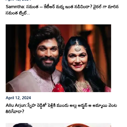
Samntha: సమంత – కేటీఆర్ మధ్య ఇంత నడిచిందా? వైరల్ గా మారిన
సమంత ట్విట్..
April 12, 2024
Allu Arjun:స్నేహ రెడ్డితో పెళ్లికి ముందు అల్లు అర్జున్ ఆ అమ్మాయి వెంట
తిరిగేవాడా?