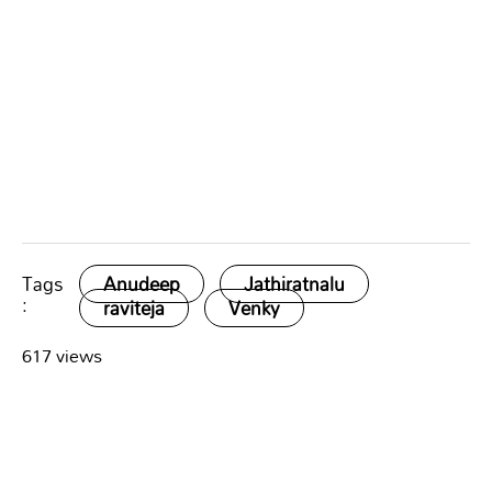
Tags
Anudeep
Jathiratnalu
:
raviteja
Venky
617 views