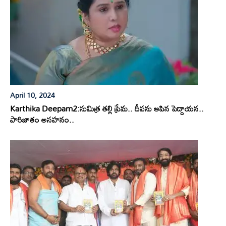
April 10, 2024
Karthika Deepam2:సుమిత్ర తల్లి ప్రేమ.. దీపను ఆపిన పెద్దాయన..
పారిజాతం అసహనం..