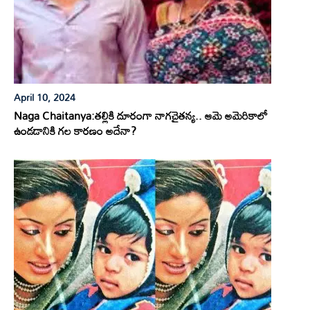
April 10, 2024
Naga Chaitanya:తల్లికి దూరంగా నాగచైతన్య.. ఆమె అమెరికాలో
ఉండడానికి గల కారణం అదేనా?