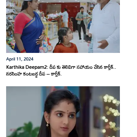
April 11, 2024
Karthika Deepam2: దీప కు తెలివిగా సహాయం చేసిన కార్తీక్..
నరసింహ కంటబడ్డ దీప – కార్తీక్.