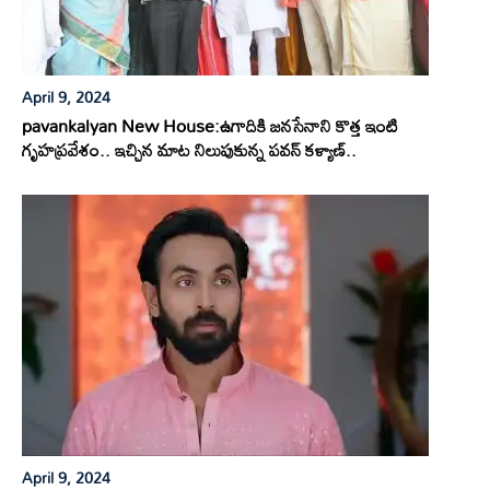
April 9, 2024
pavankalyan New House:ఉగాదికి జనసేనాని కొత్త ఇంటి
గృహప్రవేశం.. ఇచ్చిన మాట నిలుపుకున్న పవన్ కళ్యాణ్..
April 9, 2024