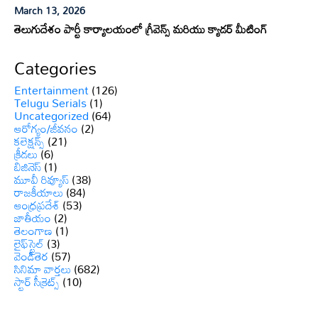
March 13, 2026
తెలుగుదేశం పార్టీ కార్యాలయంలో గ్రీవెన్స్ మరియు క్యాడర్ మీటింగ్
Categories
Entertainment
(126)
Telugu Serials
(1)
Uncategorized
(64)
ఆరోగ్యం/జీవనం
(2)
కలెక్షన్స్
(21)
క్రీడలు
(6)
బిజినెస్
(1)
మూవీ రివ్యూస్
(38)
రాజకీయాలు
(84)
ఆంధ్రప్రదేశ్
(53)
జాతీయం
(2)
తెలంగాణ
(1)
లైఫ్‌స్టైల్
(3)
వెండితెర
(57)
సినిమా వార్తలు
(682)
స్టార్ సీక్రెట్స్
(10)