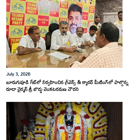
July 3, 2026
బూరుగుపూడి గేట్‌లో నిర్వహించిన గ్రీవెన్స్ & క్యాడర్ మీటింగ్‌లో పాల్గొన్న
రూడా చైర్మన్ శ్రీ బొడ్డు వెంకటరమణ చౌదరి