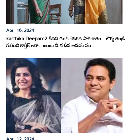
April 16, 2024
karthika Deepam2:దీపని చూసి బెదిరిన పారిజాతం.. శౌర్య తండ్రి
గురించి కార్తీక్ అరా.. బంటు మీద దీప అనుమానం..
April 12, 2024