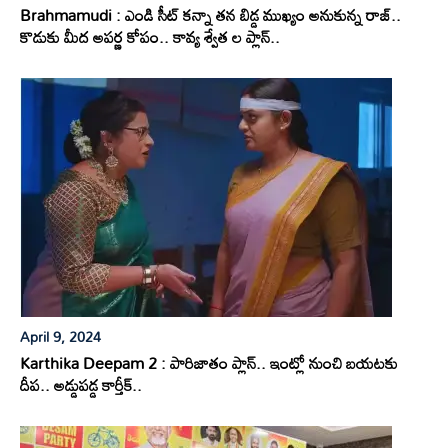
Brahmamudi : ఎండి సీట్ కన్నా తన బిడ్డ ముఖ్యం అనుకున్న రాజ్..
కొడుకు మీద అపర్ణ కోపం.. కావ్య శ్వేత ల ప్లాన్..
April 9, 2024
Karthika Deepam 2 : పారిజాతం ప్లాన్.. ఇంట్లో నుంచి బయటకు
దీప.. అడ్డుపడ్డ కార్తీక్..