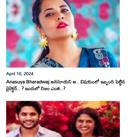
April 10, 2024
Anasuya Bharadwaj:అనసూయని ఆ.. విషయంలో ఇబ్బంది పెట్టిన
డైరెక్టర్.. ? ఇందులో నిజం ఎంత..?