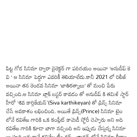
పిట్ట గోడ సినిమా ద్వారా డైరెక్టర్ గా పరిచయం అయినా ‘అనుదీప్ కె
వి ‘ ఆ సినిమా పెద్దగా ఎవరికీ తెలియాలేదు.కానీ 2021 లో రిలీజ్
అయినా తన రెండవ సినిమా ‘జాతిరత్నాలు’ తో మంచి పేరు
వచ్చింది.ఆ సినిమా బ్లాక్ బస్టర్ కావడం తో అనుదీప్ కి తమిళ్ స్టార్
హీరో ‘శివ కార్తికేయన్'(Siva karthikeyan) తో ప్రిన్స్ సినిమా
చేసే అవకాశం లభించింది. అయితే ప్రిన్స్(Prince) సినిమా టైం
లోనే రవితేజ గారికి ఒక కంప్లీట్ కామెడీ స్టోరీ చెప్పారు అని అది
రవితేజ గారికి కూడా బాగా నచ్చింది అని ఇప్పుడు చేస్తున్న సినిమా
లు పూర్తి అవ్వగానే రవితేజ టీం వర్క్స్ బ్యానర్ లోనే సినిమా తీద్దాం