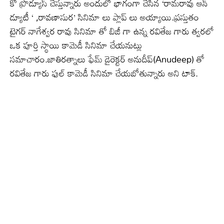
కో ప్రొడ్యూస్ చేస్తున్నారు అందులో భాగంగా చేసిన ‘రామరావు ఆన్
డ్యూటీ ‘ ,రావణాసుర’ సినిమా లు ప్లాప్ లు అయ్యాయి.ప్రస్తుతం
టైగర్ నాగేశ్వర రావు సినిమా తో బిజీ గా ఉన్న రవితేజ గారు త్వరలో
ఒక పూర్తి స్థాయి కామెడీ సినిమా చేయనుట్లు
సమాచారం.జాతిరత్నాలు ఫేమ్ డైరెక్టర్ అనుదీప్(Anudeep) తో
రవితేజ గారు ఫుల్ కామెడీ సినిమా చేయబోతున్నారు అని టాక్.