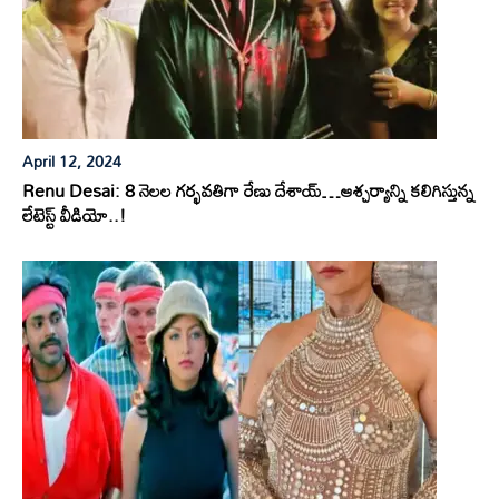
April 12, 2024
Renu Desai: 8 నెలల గర్భవతిగా రేణు దేశాయ్…ఆశ్చర్యాన్ని కలిగిస్తున్న
లేటెస్ట్ వీడియో..!