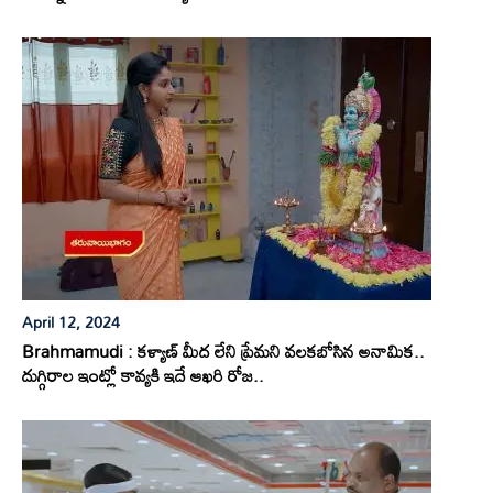
April 12, 2024
Brahmamudi : కళ్యాణ్ మీద లేని ప్రేమని వలకబోసిన అనామిక..
దుగ్గిరాల ఇంట్లో కావ్యకి ఇదే ఆఖరి రోజ..