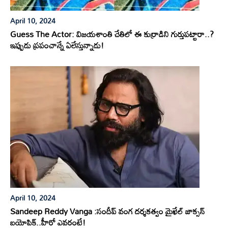
April 10, 2024
Guess The Actor: విజయశాంతి చేతిలో ఈ కుర్రాడిని గుర్తుపట్టారా..?
ఇప్పుడు ప్రపంచాన్నే ఏలేస్తున్నాడు!
April 10, 2024
Sandeep Reddy Vanga :సందీప్ వంగ దర్శకత్వం మైఖేల్ జాక్సన్
బయోపిక్..హీరో ఎవరంటే!