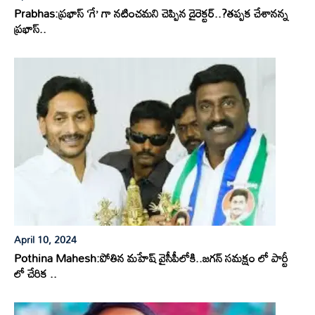
Prabhas:ప్రభాస్ ‘గే’ గా నటించమని చెప్పిన డైరెక్టర్..?తప్పక చేశానన్న
ప్రభాస్..
April 10, 2024
Pothina Mahesh:పోతిన మహేష్ వైసీపీలోకి..జగన్ సమక్షం లో పార్టీ
లో చేరిక ..