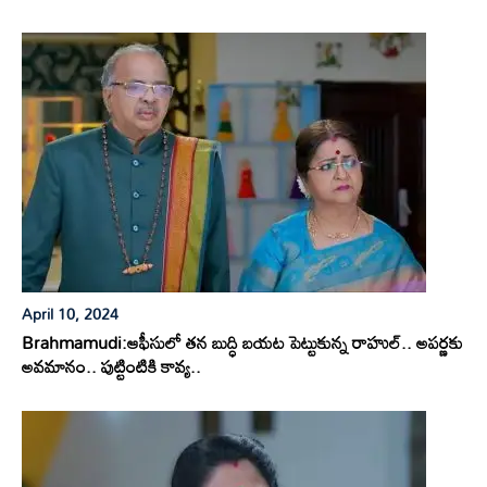
April 10, 2024
Brahmamudi:ఆఫీసులో తన బుద్ధి బయట పెట్టుకున్న రాహుల్.. అపర్ణకు
అవమానం.. పుట్టింటికి కావ్య..