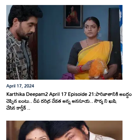
April 17, 2024
Karthika Deepam2 April 17 Episoide 21:పారిజాతానికి అబద్దం
చెప్పిన బంటు.. దీప దరిద్ర దేవత అన్న అనసూయ.. సౌర్య ని ఖుషి
చేసిన కార్తీక్ ..