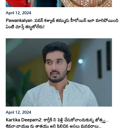
April 12, 2024
Pawankalyan :పవన్ కళ్యాణ్ తమ్ముడు హీరోయిన్ ఇలా మారిపోయింది
ఏంటి చూస్తే తట్టుకోలేరు!
April 12, 2024
Kartika Deepam2: కార్తీక్ ని పెళ్లి చేసుకోవాలనుకున్న జోత్స్న..
శివన్నారాయణ ను తాతయ్య అని పిలిచిన అసలు మనవరాలు..