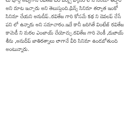
అని మాట ఇచ్చారు అని తెలుస్తుంది.ప్రిన్స్ సినిమా తర్వాత ఇంకో
సినిమా చేయని అనుదీప్..రవితేజ గారి కోసమే కథ ని డెవలప్ చేసే
పని లో ఉన్నారు అని సమాచారం.ఇదే కానీ జరిగితే వింటేజ్ రవితేజ
కామెడీ ని మరల ఎంజాయ్ చేయోచ్చు.రవితేజ గారి వెంకీ ,దుబాయ్
శీను ,అనుదీప్ జాతిరత్నాలు లాగానే వీరి సినిమా ఉండబోతుంది
అంటున్నారు.