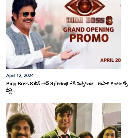
April 12, 2024
Bigg Boss 8:బిగ్ బాస్ 8 ప్రారంభ తేదీ వచ్చేసింది.. ఈసారి కంటెంట్స్
వీళ్లే..