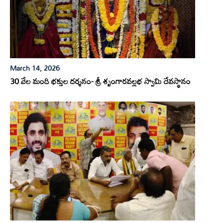
March 14, 2026
30 వేల మంది భక్తుల దర్శనం- శ్రీ శృంగారవల్లభ స్వామి దేవస్థానం