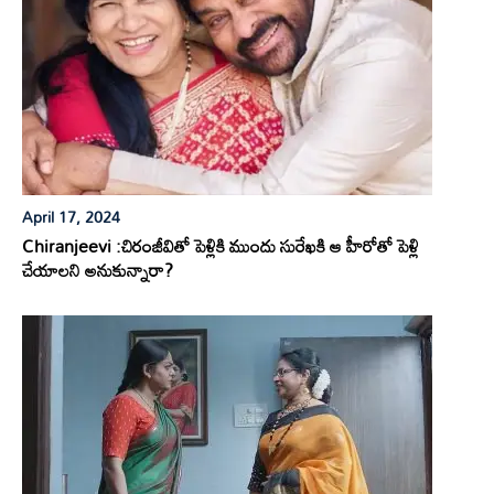
April 17, 2024
Chiranjeevi :చిరంజీవితో పెళ్లికి ముందు సురేఖకి ఆ హీరోతో పెళ్లి
చేయాలని అనుకున్నారా?