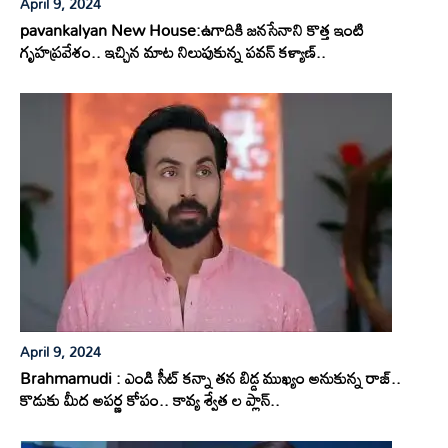
April 9, 2024
pavankalyan New House:ఉగాదికి జనసేనాని కొత్త ఇంటి
గృహప్రవేశం.. ఇచ్చిన మాట నిలుపుకున్న పవన్ కళ్యాణ్..
April 9, 2024
Brahmamudi : ఎండి సీట్ కన్నా తన బిడ్డ ముఖ్యం అనుకున్న రాజ్..
కొడుకు మీద అపర్ణ కోపం.. కావ్య శ్వేత ల ప్లాన్..