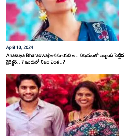
April 10, 2024
Anasuya Bharadwaj:అనసూయని ఆ.. విషయంలో ఇబ్బంది పెట్టిన
డైరెక్టర్.. ? ఇందులో నిజం ఎంత..?