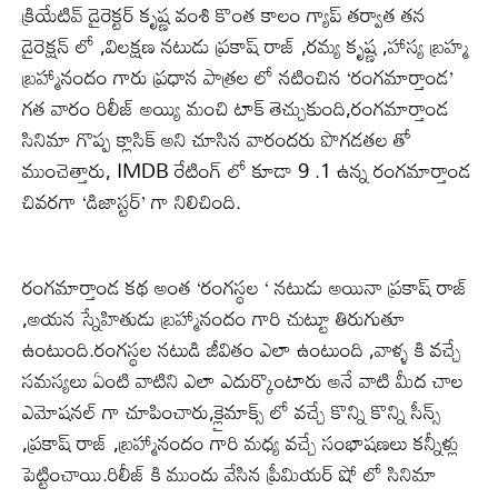
క్రియేటివ్ డైరెక్టర్ కృష్ణ వంశి కొంత కాలం గ్యాప్ తర్వాత తన
డైరెక్షన్ లో ,విలక్షణ నటుడు ప్రకాష్ రాజ్ ,రమ్య కృష్ణ ,హాస్య బ్రహ్మ
బ్రహ్మానందం గారు ప్రధాన పాత్రల లో నటించిన ‘రంగమార్తాండ’
గత వారం రిలీజ్ అయ్యి మంచి టాక్ తెచ్చుకుంది,రంగమార్తాండ
సినిమా గొప్ప క్లాసిక్ అని చూసిన వారందరు పొగడతల తో
ముంచెత్తారు, IMDB రేటింగ్ లో కూడా 9 .1 ఉన్న రంగమార్తాండ
చివరగా ‘డిజాస్టర్’ గా నిలిచింది.
రంగమార్తాండ కథ అంత ‘రంగస్థల ‘ నటుడు అయినా ప్రకాష్ రాజ్
,అయన స్నేహితుడు బ్రహ్మానందం గారి చుట్టూ తిరుగుతూ
ఉంటుంది.రంగస్థల నటుడి జీవితం ఎలా ఉంటుంది ,వాళ్ళ కి వచ్చే
సమస్యలు ఏంటి వాటిని ఎలా ఎదుర్కొంటారు అనే వాటి మీద చాల
ఎమోషనల్ గా చూపించారు,క్లైమాక్స్ లో వచ్చే కొన్ని కొన్ని సీన్స్
,ప్రకాష్ రాజ్ ,బ్రహ్మానందం గారి మధ్య వచ్చే సంభాషణలు కన్నీళ్లు
పెట్టించాయి.రిలీజ్ కి ముందు వేసిన ప్రీమియర్ షో లో సినిమా