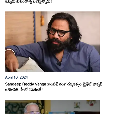
ఇప్పుడు ప్రపంచాన్నే ఏలేస్తున్నాడు!
April 10, 2024
Sandeep Reddy Vanga :సందీప్ వంగ దర్శకత్వం మైఖేల్ జాక్సన్
బయోపిక్..హీరో ఎవరంటే!