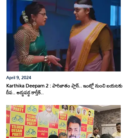
April 9, 2024
Karthika Deepam 2 : పారిజాతం ప్లాన్.. ఇంట్లో నుంచి బయటకు
దీప.. అడ్డుపడ్డ కార్తీక్..