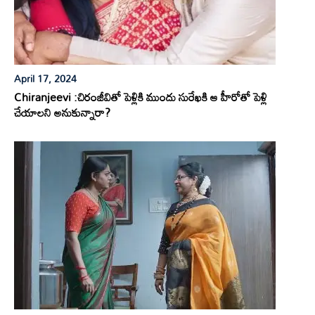
April 17, 2024
Chiranjeevi :చిరంజీవితో పెళ్లికి ముందు సురేఖకి ఆ హీరోతో పెళ్లి
చేయాలని అనుకున్నారా?