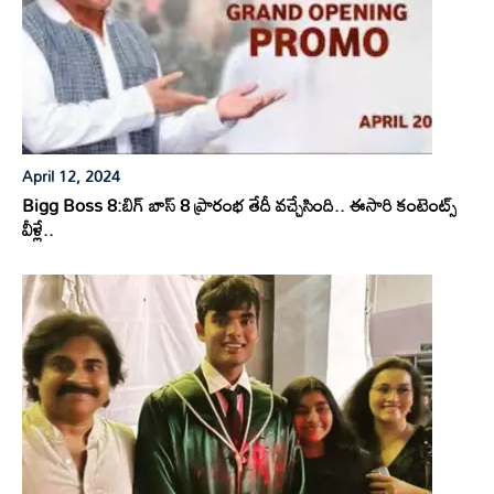
April 12, 2024
Bigg Boss 8:బిగ్ బాస్ 8 ప్రారంభ తేదీ వచ్చేసింది.. ఈసారి కంటెంట్స్
వీళ్లే..