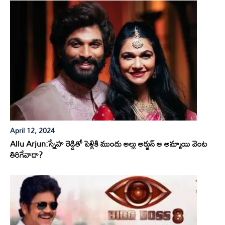
April 12, 2024
Allu Arjun:స్నేహ రెడ్డితో పెళ్లికి ముందు అల్లు అర్జున్ ఆ అమ్మాయి వెంట
తిరిగేవాడా?