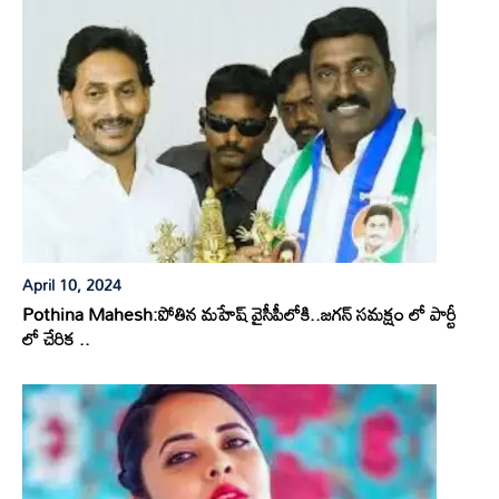
April 10, 2024
Pothina Mahesh:పోతిన మహేష్ వైసీపీలోకి..జగన్ సమక్షం లో పార్టీ
లో చేరిక ..