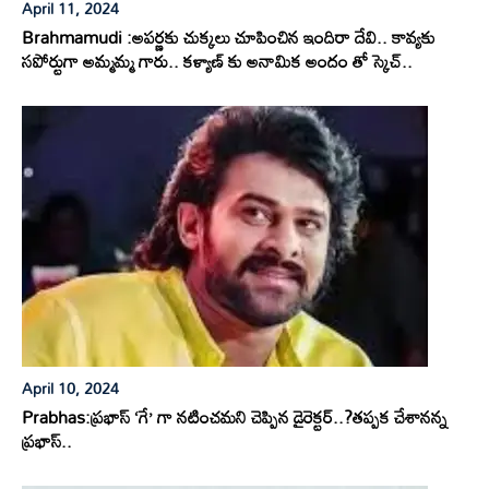
April 11, 2024
Brahmamudi :అపర్ణకు చుక్కలు చూపించిన ఇందిరా దేవి.. కావ్యకు
సపోర్టుగా అమ్మమ్మ గారు.. కళ్యాణ్ కు అనామిక అందం తో స్కెచ్..
April 10, 2024
Prabhas:ప్రభాస్ ‘గే’ గా నటించమని చెప్పిన డైరెక్టర్..?తప్పక చేశానన్న
ప్రభాస్..