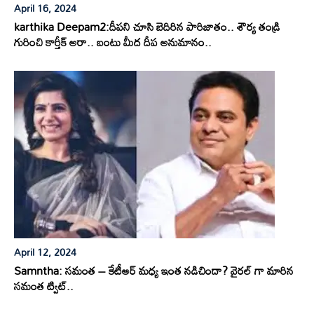
April 16, 2024
karthika Deepam2:దీపని చూసి బెదిరిన పారిజాతం.. శౌర్య తండ్రి
గురించి కార్తీక్ అరా.. బంటు మీద దీప అనుమానం..
April 12, 2024
Samntha: సమంత – కేటీఆర్ మధ్య ఇంత నడిచిందా? వైరల్ గా మారిన
సమంత ట్విట్..