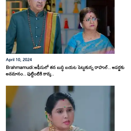
April 10, 2024
Brahmamudi:ఆఫీసులో తన బుద్ధి బయట పెట్టుకున్న రాహుల్.. అపర్ణకు
అవమానం.. పుట్టింటికి కావ్య..