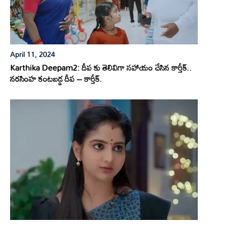
April 11, 2024
Karthika Deepam2: దీప కు తెలివిగా సహాయం చేసిన కార్తీక్..
నరసింహ కంటబడ్డ దీప – కార్తీక్.