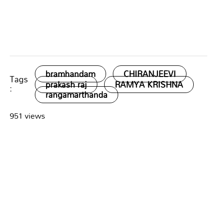
bramhandam
CHIRANJEEVI
Tags
prakash raj
RAMYA KRISHNA
:
rangamarthanda
951 views