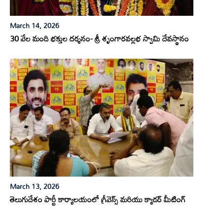
March 14, 2026
30 వేల మంది భక్తుల దర్శనం- శ్రీ శృంగారవల్లభ స్వామి దేవస్థానం
March 13, 2026
తెలుగుదేశం పార్టీ కార్యాలయంలో గ్రీవెన్స్ మరియు క్యాడర్ మీటింగ్