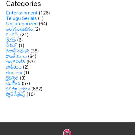
Categories
Entertainment
(126)
Telugu Serials
(1)
Uncategorized
(64)
ఆరోగ్యం/జీవనం
(2)
కలెక్షన్స్
(21)
క్రీడలు
(6)
బిజినెస్
(1)
మూవీ రివ్యూస్
(38)
రాజకీయాలు
(84)
ఆంధ్రప్రదేశ్
(53)
జాతీయం
(2)
తెలంగాణ
(1)
లైఫ్‌స్టైల్
(3)
వెండితెర
(57)
సినిమా వార్తలు
(682)
స్టార్ సీక్రెట్స్
(10)