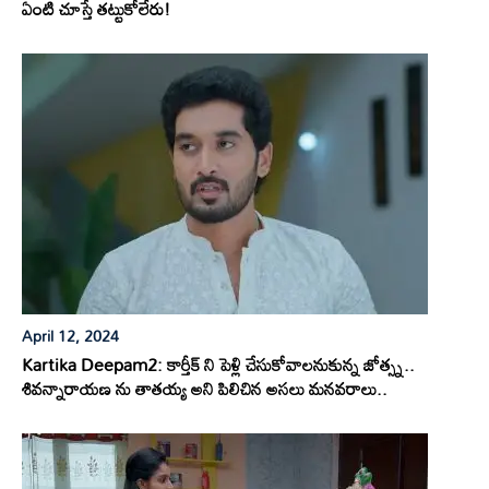
ఏంటి చూస్తే తట్టుకోలేరు!
April 12, 2024
Kartika Deepam2: కార్తీక్ ని పెళ్లి చేసుకోవాలనుకున్న జోత్స్న..
శివన్నారాయణ ను తాతయ్య అని పిలిచిన అసలు మనవరాలు..