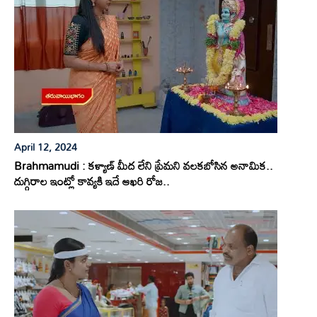
April 12, 2024
Brahmamudi : కళ్యాణ్ మీద లేని ప్రేమని వలకబోసిన అనామిక..
దుగ్గిరాల ఇంట్లో కావ్యకి ఇదే ఆఖరి రోజ..