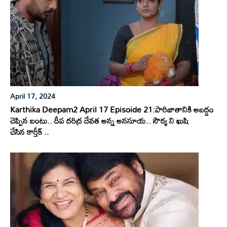
April 17, 2024
Karthika Deepam2 April 17 Episoide 21:పారిజాతానికి అబద్దం
చెప్పిన బంటు.. దీప దరిద్ర దేవత అన్న అనసూయ.. సౌర్య ని ఖుషి
చేసిన కార్తీక్ ..