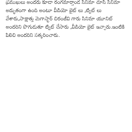
ప్రముఖులు అందరు కూడా రంగమార్తాండ సినిమా చూసి సినిమా
అద్భుతంగా ఉంది అంటూ వీడియో బైట్ లు ,ట్విట్ లు
వేశారు,సాక్షాత్తు మెగాస్టార్ చిరంజీవి గారు సినిమా యూనిట్
అందరిని పొగుడుతూ ట్విట్ చేసారు ,వీడియో బైట్ ఇచ్చారు.ఇంటికి
పిలిచి అందరిని సత్కరించారు.