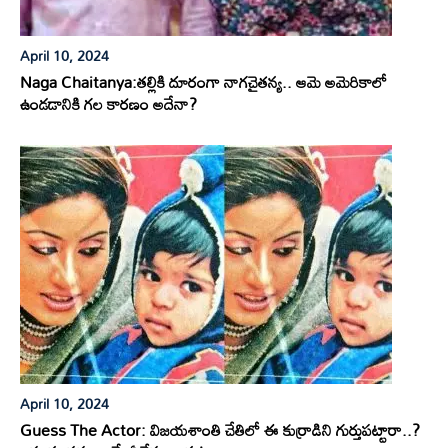
April 10, 2024
Naga Chaitanya:తల్లికి దూరంగా నాగచైతన్య.. ఆమె అమెరికాలో
ఉండడానికి గల కారణం అదేనా?
April 10, 2024
Guess The Actor: విజయశాంతి చేతిలో ఈ కుర్రాడిని గుర్తుపట్టారా..?