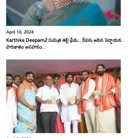
April 10, 2024
Karthika Deepam2:సుమిత్ర తల్లి ప్రేమ.. దీపను ఆపిన పెద్దాయన..
పారిజాతం అసహనం..