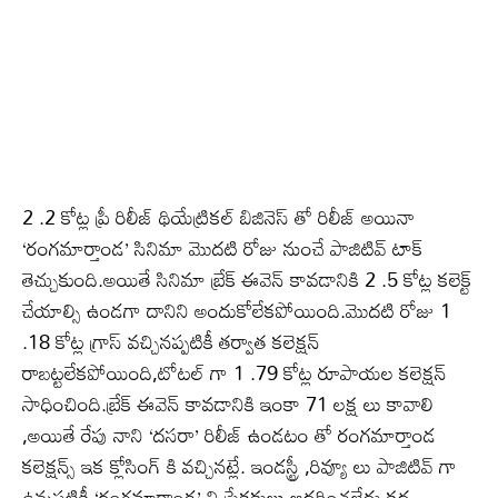
2 .2 కోట్ల ప్రీ రిలీజ్ థియేట్రికల్ బిజినెస్ తో రిలీజ్ అయినా
‘రంగమార్తాండ’ సినిమా మొదటి రోజు నుంచే పాజిటివ్ టాక్
తెచ్చుకుంది.అయితే సినిమా బ్రేక్ ఈవెన్ కావడానికి 2 .5 కోట్ల కలెక్ట్
చేయాల్సి ఉండగా దానిని అందుకోలేకపోయింది.మొదటి రోజు 1
.18 కోట్ల గ్రాస్ వచ్చినప్పటికీ తర్వాత కలెక్షన్
రాబట్టలేకపోయింది,టోటల్ గా 1 .79 కోట్ల రూపాయల కలెక్షన్
సాధించింది.బ్రేక్ ఈవెన్ కావడానికి ఇంకా 71 లక్ష లు కావాలి
,అయితే రేపు నాని ‘దసరా’ రిలీజ్ ఉండటం తో రంగమార్తాండ
కలెక్షన్స్ ఇక క్లోసింగ్ కి వచ్చినట్లే. ఇండస్ట్రీ ,రివ్యూ లు పాజిటివ్ గా
ఉన్నపటికీ ‘రంగమార్తాండ’ ని ప్రేక్షకులు ఆదరించలేదు.కథ