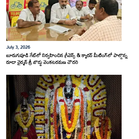
July 3, 2026
బూరుగుపూడి గేట్‌లో నిర్వహించిన గ్రీవెన్స్ & క్యాడర్ మీటింగ్‌లో పాల్గొన్న
రూడా చైర్మన్ శ్రీ బొడ్డు వెంకటరమణ చౌదరి