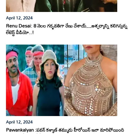
April 12, 2024
Renu Desai: 8 నెలల గర్భవతిగా రేణు దేశాయ్…ఆశ్చర్యాన్ని కలిగిస్తున్న
లేటెస్ట్ వీడియో..!
April 12, 2024
Pawankalyan :పవన్ కళ్యాణ్ తమ్ముడు హీరోయిన్ ఇలా మారిపోయింది