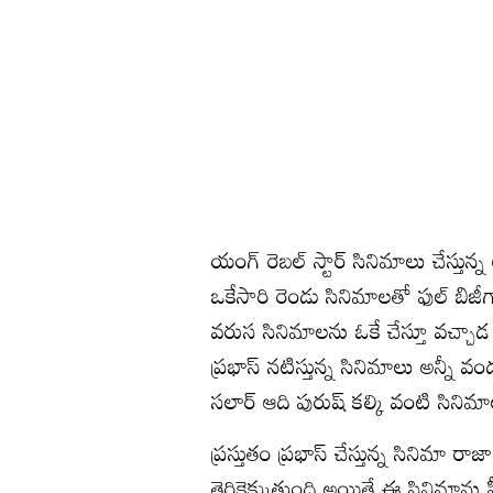
యంగ్ రెబల్ స్టార్ సినిమాలు చేస్తు
ఒకేసారి రెండు సినిమాలతో ఫుల్ బిజీ
వరుస సినిమాలను ఓకే చేస్తూ వచ్చాడ 
ప్రభాస్ నటిస్తున్న సినిమాలు అన్నీ వ
సలార్ ఆది పురుష్ కల్కి వంటి సినిమ
ప్రస్తుతం ప్రభాస్ చేస్తున్న సినిమా 
తెరికెక్కుతుంది అయితే ఈ సినిమాను 