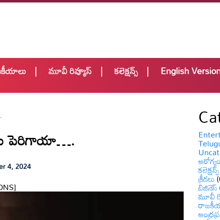
జకీయాలు
మూవీ రివ్యూస్
కలెక్షన్స్
English Versio
Ca
.
్కలు పెరిగాయా….
Enter
Telugu
Uncat
ఆరోగ్య
r 4, 2024
కలెక్షన్స్
క్రీడలు
(
ONS]
బిజినెస్
మూవీ రి
రాజకీ
ఆంధ్రప్ర