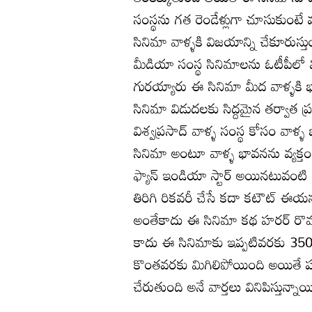
సంస్థను గత రెండేళ్లుగా చూసుకుం
సినిమా వాళ్ళకి విజయాన్ని చేకూరుస్
మీడియా సంస్థ సినిమాలను ఓటీపీలో
గురయ్యారు ఈ సినిమా మీద వాళ్ళకి భ
సినిమా విడుదలకు సిద్దమైన తర్వాత
విశ్వప్రసాద్ వాళ్ళ సంస్థ కోసం వాళ్ళ 
సినిమా అంటూ వాళ్ళ భావనను వ్యక్తం
ఫ్యాన్ ఇండియా స్టార్ అయినటువంటి ప్
తిరిగి రికవరీ చేసే కదా కటౌట్ ఈయన
అంతేకాదు ఈ సినిమా కథ హరర్ రొమా
కాదు ఈ సినిమాకు ఇప్పటివరకు 350
కొంతవరకు మిగిలిపోయింది అయితే షూట
చేరుతుంది అనే వార్తలు వినిపిస్తున్నాయ