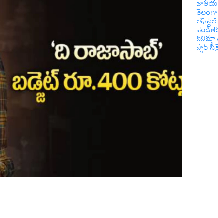
జాతీయ
తెలంగ
లైఫ్‌స్టైల్
వెండితె
సినిమా 
స్టార్ సీక్