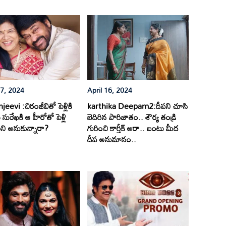
17, 2024
April 16, 2024
eevi :చిరంజీవితో పెళ్లికి
karthika Deepam2:దీపని చూసి
సురేఖకి ఆ హీరోతో పెళ్లి
బెదిరిన పారిజాతం.. శౌర్య తండ్రి
ి అనుకున్నారా?
గురించి కార్తీక్ అరా.. బంటు మీద
దీప అనుమానం..