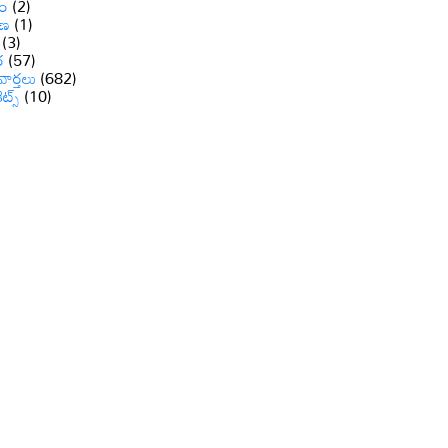
ం
(2)
ాణ
(1)
(3)
ర
(57)
వార్తలు
(682)
రెట్స్
(10)