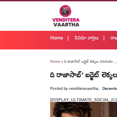
Home
సినిమా వార్తలు
రా
Home
»
ది రాజాసాబ్’ బడ్జెట్ లెక్కలు పెరిగాయా…
ది రాజాసాబ్’ బడ్జెట్ లెక
Posted by venditeravaartha,
Decembe
[DISPLAY_ULTIMATE_SOCIAL_IC