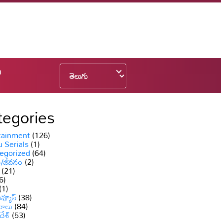
n
tegories
tainment
(126)
 Serials
(1)
egorized
(64)
ం/జీవనం
(2)
(21)
6)
(1)
వ్యూస్
(38)
యాలు
(84)
దేశ్
(53)