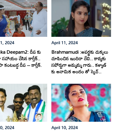
11, 2024
April 11, 2024
ika Deepam2: దీప కు
Brahmamudi :అపర్ణకు చుక్కలు
ా సహాయం చేసిన కార్తీక్..
చూపించిన ఇందిరా దేవి.. కావ్యకు
 కంటబడ్డ దీప – కార్తీక్.
సపోర్టుగా అమ్మమ్మ గారు.. కళ్యాణ్
కు అనామిక అందం తో స్కెచ్..
10, 2024
April 10, 2024