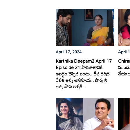
April 17, 2024
April 
Karthika Deepam2 April 17
Chiranj
Episoide 21:పారిజాతానికి
ముందు 
అబద్దం చెప్పిన బంటు.. దీప దరిద్ర
చేయాలన
దేవత అన్న అనసూయ.. సౌర్య ని
ఖుషి చేసిన కార్తీక్ ..