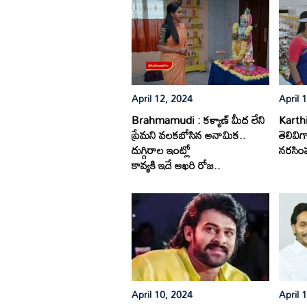
April 12, 2024
April 
Brahmamudi : కళ్యాణ్ మీద లేని
Karth
ప్రేమని వలకబోసిన అనామిక..
తెలివిగ
దుగ్గిరాల ఇంట్లో
నరసింహ
కావ్యకి ఇదే ఆఖరి రోజ..
April 10, 2024
April 