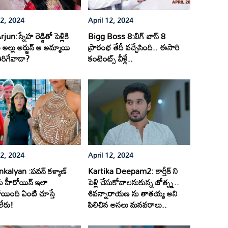
12, 2024
April 12, 2024
jun:స్నేహ రెడ్డితో పెళ్లికి
Bigg Boss 8:బిగ్ బాస్ 8
అల్లు అర్జున్ ఆ అమ్మాయి
ప్రారంభ తేదీ వచ్చేసింది.. ఈసారి
ిరిగేవాడా?
కంటెంట్స్ వీళ్లే..
12, 2024
April 12, 2024
alyan :పవన్ కళ్యాణ్
Kartika Deepam2: కార్తీక్ ని
ు హీరోయిన్ ఇలా
పెళ్లి చేసుకోవాలనుకున్న జోత్స్న..
యింది ఏంటి చూస్తే
శివన్నారాయణ ను తాతయ్య అని
లేరు!
పిలిచిన అసలు మనవరాలు..