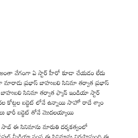
న్న అంతా వేగంగా ఏ స్టార్ హీరో కూడా చేయడం లేదు
గా మారాడు ప్రభాస్ బాహుబలి సినిమా తర్వాత ప్రభాస్
బాహుబలి సినిమా తర్వాత ఫ్యాన్ ఇండియా స్టార్
ందల కోట్లల బడ్జెట్ లోనే ఉన్నాయి సాహో రాదే శ్యాం
ాలు భారీ బడ్జెట్ తోనే మొదలయ్యాయి
రాజా సాబ్ ఈ సినిమాను మారుతి దర్శకత్వంలో
పీపుల్ మీడియా సంస్థ ఈ సినిమాను నిర్వహిస్తుంది ఈ