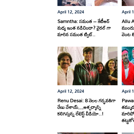
April 12, 2024
April 
Samntha: సమంత – కేటీఆర్
Allu Ar
మధ్య ఇంత నడిచిందా? వైరల్ గా
ముందు 
మారిన సమంత ట్విట్..
వెంట త
April 12, 2024
April 
Renu Desai: 8 నెలల గర్భవతిగా
Pawank
రేణు దేశాయ్…ఆశ్చర్యాన్ని
తమ్ముడ
కలిగిస్తున్న లేటెస్ట్ వీడియో..!
మారిపో
తట్టుకో