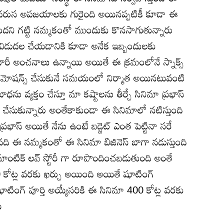
టే వరుస అపజయాలకు గురైంది అయినప్పటికీ కూడా ఈ
తుందని గట్టి నమ్మకంతో ముందుకు కొనసాగుతున్నారు
 విడుదల చేయడానికి కూడా అనేక ఇబ్బందులకు
ారీ అంచనాలు ఉన్నాయి అయితే ఈ క్రమంలోనే స్నాక్స్
 ప్రమోషన్స్ చేసుకునే సమయంలో నిర్మాత అయినటువంటి
బాధను వ్యక్తం చేస్తూ మా కష్టాలను తీర్చే సినిమా ప్రభాస్
 చేసుకున్నారు అంతేకాకుండా ఈ సినిమాలో నటిస్తుంది
రభాస్ అయితే నేను ఉంటే బడ్జెట్ ఎంత పెట్టినా సరే
ది ఈ నమ్మకంతో ఈ సినిమా బిజినెస్ బాగా నడుస్తుంది
ంటిక్ లవ్ స్టోరీ గా రూపొందించబడుతుంది అంతే
 కోట్ల వరకు ఖర్చు అయింది అయితే షూటింగ్
ింగ్ పూర్తి అయ్యేసరికి ఈ సినిమా 400 కోట్ల వరకు
ి