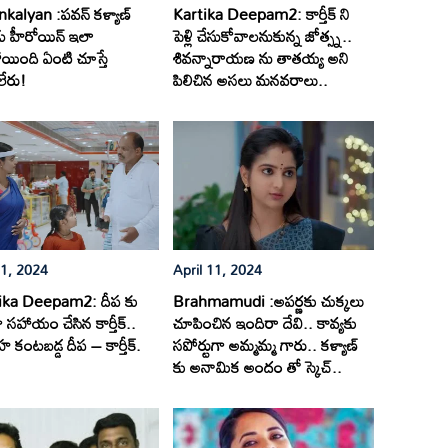
alyan :పవన్ కళ్యాణ్
Kartika Deepam2: కార్తీక్ ని
ు హీరోయిన్ ఇలా
పెళ్లి చేసుకోవాలనుకున్న జోత్స్న..
యింది ఏంటి చూస్తే
శివన్నారాయణ ను తాతయ్య అని
లేరు!
పిలిచిన అసలు మనవరాలు..
11, 2024
April 11, 2024
ika Deepam2: దీప కు
Brahmamudi :అపర్ణకు చుక్కలు
ా సహాయం చేసిన కార్తీక్..
చూపించిన ఇందిరా దేవి.. కావ్యకు
 కంటబడ్డ దీప – కార్తీక్.
సపోర్టుగా అమ్మమ్మ గారు.. కళ్యాణ్
కు అనామిక అందం తో స్కెచ్..