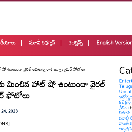
జకీయాలు
మూవీ రివ్యూస్
కలెక్షన్స్
English Versio
Ca
ో ఉంటుందా వైరల్ అవుతున్న రాశీ ఖన్నా గ్లామర్ ఫోటోలు
 మించిన హాట్ షో ఉంటుందా వైరల్
Enter
Telugu
Uncat
మర్ ఫోటోలు
ఆరోగ్య
కలెక్షన్స్
క్రీడలు
(
 24, 2023
బిజినెస్
మూవీ రి
రాజకీ
ONS]
ఆంధ్రప్ర