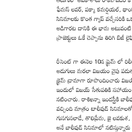
ఫేమస్ లవర్, పక్కా కమర్షియల్, థాం
సినిమాలకు కొంత గ్యాప్ వచ్చేసరికి ఒ
అడిగారట దానికి ఈ భామ అటువంటి ఆ
ప్రాజెక్టులు ఓకే చెప్పాను తిరిగి బిజీ 
రీసెంట్ గా ఈనెల 10న ప్రైమ్ లో రిల
అడుగులు మరలా విజయం వైపు పడుతున
క్రైమ్ డ్రామాగా రూపొందించారు విజ
ఇందులో విజయ్ సేతుపతికి సహాయం చే
నటించారు. రాశిఖన్నా ఇండస్ట్రీకి బ
వచ్చింది మాత్రం టాలీవుడ్ సినిమాలత
గుసగుసలాడే, తొలిప్రేమ, జై లవకుశ, 
అనే బాలీవుడ్ సినిమాలో నటిస్తున్నారు 