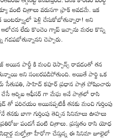
క్యూ వంటి చిత్రాలు వరుసగా ఫ్రాక్ అవడమే. ఇక
క ఇంటర్వ్యూలో పెళ్లి చేసుకోబోతున్నారా! అని
లోచన లేదు కొంచెం గ్యాప్ ఇచ్చాను మరల కొన్ని
లైఫ్ని గడపబోతున్నానని చెప్పారు.
ీజ్ అయిన పార్జీ కి మంచి రెస్పాన్స్ రావడంతో తన
్నాయి అని సంబరపడిపోతుంది. అయితే పార్జి ఒక
య్ సేతుపతి, సాహిద్ కపూర్ ప్రధాన పాత్ర పోషించారు
సే ఆర్బిఐ ఆఫీసర్ గా మేఘ అనే పాత్రలో రాసి
ాలీవుడ్ తో పరిచయం అయినప్పటికీ తనకు మంచి గుర్తింపు
ోనే తనకు బాగా గుర్తింపు తెచ్చిన సినిమాలు ఊహలు
ప్రతిరోజు పండగే వంటి చిత్రాలు. ప్రస్తుతం రాసి యోధ
సిద్ధార్థ మల్హోత్రా హీరోగా చేస్తున్న ఈ సినిమా జూలైలో