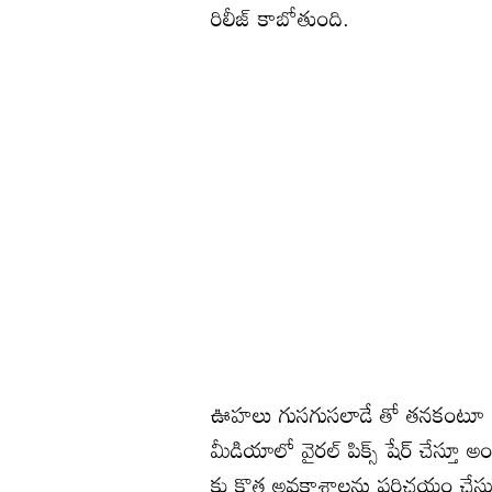
రిలీజ్ కాబోతుంది.
ఊహలు గుసగుసలాడే తో తనకంటూ ఒక
మీడియాలో వైరల్ పిక్స్ షేర్ చేస్తూ 
కు కొత్త అవకాశాలను పరిచయం చేస్తున్