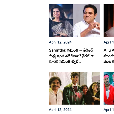
April 12, 2024
April 
Samntha: సమంత – కేటీఆర్
Allu Ar
మధ్య ఇంత నడిచిందా? వైరల్ గా
ముందు 
మారిన సమంత ట్విట్..
వెంట త
April 12, 2024
April 