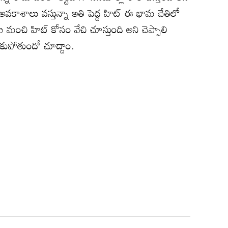
ా అవకాశాలు వస్తున్నా అతి పెద్ద హిట్ ఈ భామ చేతిలో
 మంచి హిట్ కోసం వేచి చూస్తుంది అని చెప్పాలి
కుపోతుందో చూద్దాం.