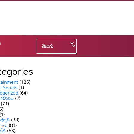
n
tegories
tainment
(126)
 Serials
(1)
egorized
(64)
ం/జీవనం
(2)
(21)
6)
(1)
వ్యూస్
(38)
యాలు
(84)
దేశ్
(53)