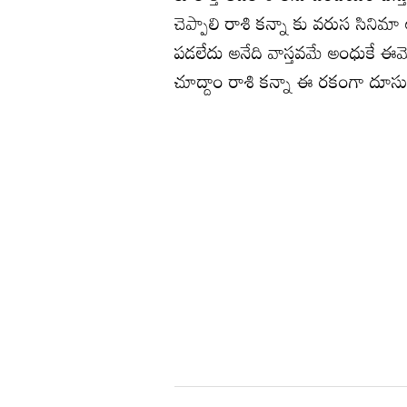
చెప్పాలి రాశి కన్నా కు వరుస సినిమ
పడలేదు అనేది వాస్తవమే అంధుకే ఈమె
చూద్దాం రాశి కన్నా ఈ రకంగా దూసు