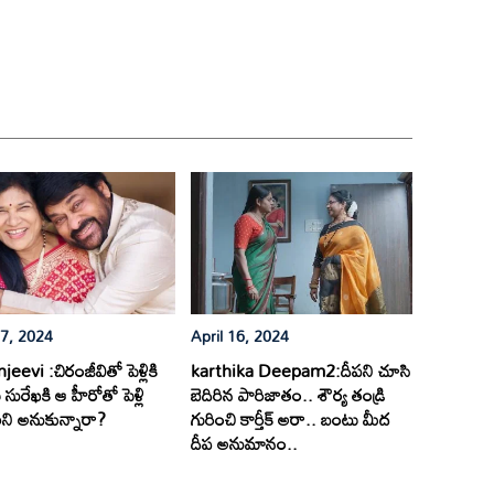
17, 2024
April 16, 2024
eevi :చిరంజీవితో పెళ్లికి
karthika Deepam2:దీపని చూసి
సురేఖకి ఆ హీరోతో పెళ్లి
బెదిరిన పారిజాతం.. శౌర్య తండ్రి
ి అనుకున్నారా?
గురించి కార్తీక్ అరా.. బంటు మీద
దీప అనుమానం..