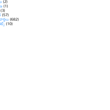
ం
(2)
ాణ
(1)
(3)
ర
(57)
వార్తలు
(682)
రెట్స్
(10)