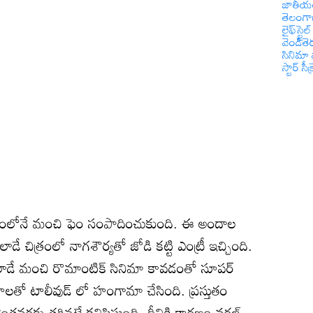
జాతీయ
తెలంగ
లైఫ్‌స్టైల్
వెండితె
సినిమా 
స్టార్ సీక్
కాలంలోనే మంచి ఫెం సంపాదించుకుంది. ఈ అందాల
చిత్రంలో నాగశౌర్యతో జోడి కట్టి ఎంట్రీ ఇచ్చింది.
డే మంచి రొమాంటిక్ సినిమా కావడంతో సూపర్
తో టాలీవుడ్ లో హంగామా చేసింది. ప్రస్తుతం
ు తగ్గినట్టే కనిపిస్తుంది. దీనికి కారణం వరల్డ్