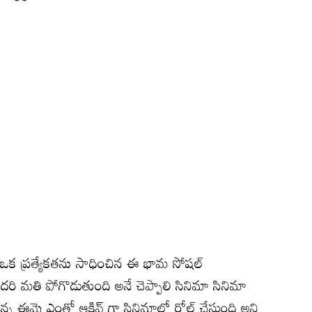
 ప్రత్యేకతను సాధించిన ఈ భామ సోషల్
అందరి మతి పోగొడుతుంది అనే చెప్పాలి సినిమా సినిమా
న ఈమె ఎంతో ఆక్టివ్ గా సినిమాల్లో రోల్ చేస్తుంది అని