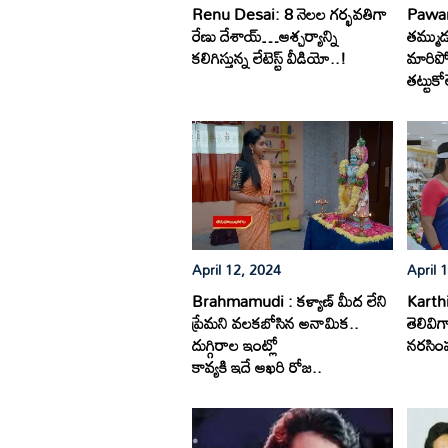
Renu Desai: 8 నెలల గర్భవతిగా
Pawank
రేణు దేశాయ్…ఆశ్చర్యాన్ని
తమ్ముడ
కలిగిస్తున్న లేటెస్ట్ వీడియో..!
మారిపో
తట్టుకో
April 12, 2024
April 
Brahmamudi : కళ్యాణ్ మీద లేని
Karth
ప్రేమని వలకబోసిన అనామిక..
తెలివిగ
దుగ్గిరాల ఇంట్లో
నరసింహ
కావ్యకి ఇదే ఆఖరి రోజ..