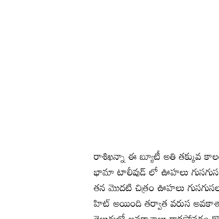
రాశిఖన్నా ఈ బ్యూటీ అతి తక్కువ 
భామా టాలీవుడ్ లో ఊహలు గుసగుసలాడే 
తన మొదటి చిత్రం ఊహలు గుసగుసలా
హిట్ అయింది తర్వాత వరుస అవకాశాల
తెలుగులో అవకాశాలు రాకపోవడం కొంతవరక