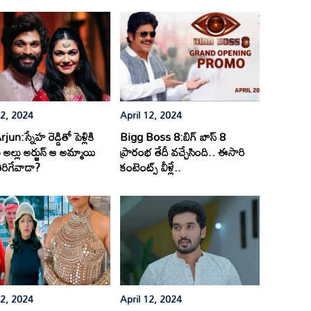
12, 2024
April 12, 2024
jun:స్నేహ రెడ్డితో పెళ్లికి
Bigg Boss 8:బిగ్ బాస్ 8
అల్లు అర్జున్ ఆ అమ్మాయి
ప్రారంభ తేదీ వచ్చేసింది.. ఈసారి
ిరిగేవాడా?
కంటెంట్స్ వీళ్లే..
12, 2024
April 12, 2024