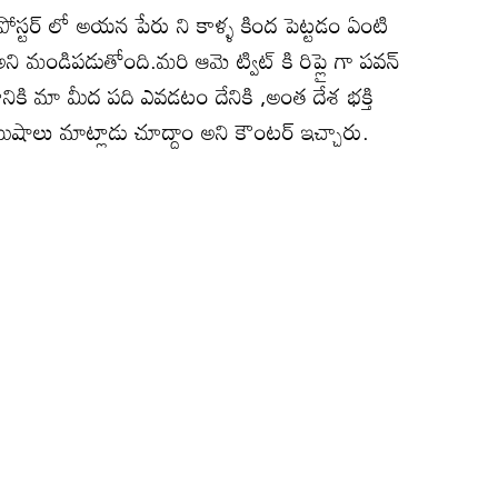
ోస్టర్ లో అయన పేరు ని కాళ్ళ కింద పెట్టడం ఏంటి
మండిపడుతోంది.మరి ఆమె ట్విట్ కి రిప్లై గా పవన్
రావడానికి మా మీద పది ఎవడటం దేనికి ,అంత దేశ భక్తి
ుషాలు మాట్లాడు చూద్దాం అని కౌంటర్ ఇచ్చారు.