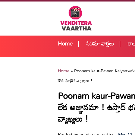
Home
సినిమా వార్తలు
రా
Home
»
Poonam kaur-Pawan Kalyan:అసలు మీ
కౌర్ ఘాటైన వ్యాఖ్యలు !
Poonam kaur-Pawan 
లేక అజ్ఞానమా ! ఉస్తాద్ 
వ్యాఖ్యలు !
Posted by venditeravaartha,
May 11,