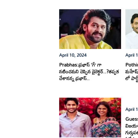
April 10, 2024
April 
Prabhas:ప్రభాస్ ‘గే’ గా
Pothi
నటించమని చెప్పిన డైరెక్టర్..?తప్పక
మహేష్ 
చేశానన్న ప్రభాస్..
లో పార్ట
April 
Guess
విజయశా
గుర్తుప