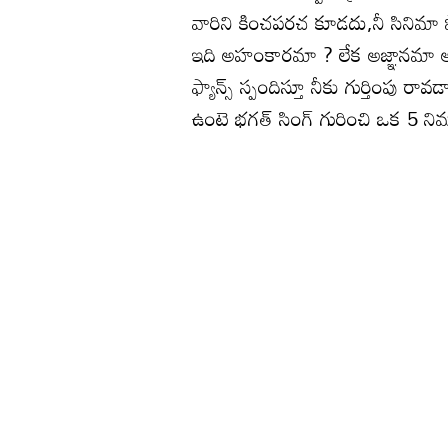
వారిని కించపరచ కూడదు,నీ సినిమా ప
ఇది అహంకారమా ? లేక అజ్ఞానమా అని 
ఫ్యాన్స్ స్పందిస్తూ నీకు గుర్తింపు 
ఉంటె భగత్ సింగ్ గురించి ఒక 5 నిమ