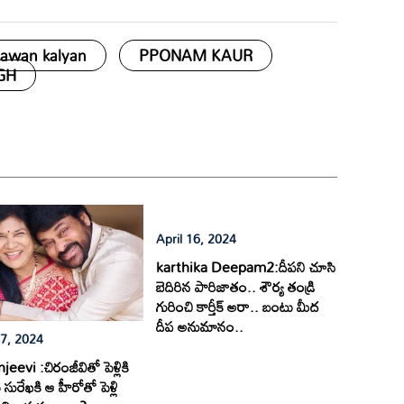
awan kalyan
PPONAM KAUR
GH
April 16, 2024
karthika Deepam2:దీపని చూసి
బెదిరిన పారిజాతం.. శౌర్య తండ్రి
గురించి కార్తీక్ అరా.. బంటు మీద
దీప అనుమానం..
17, 2024
eevi :చిరంజీవితో పెళ్లికి
సురేఖకి ఆ హీరోతో పెళ్లి