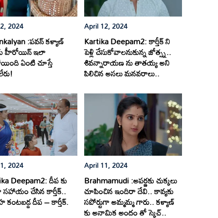
12, 2024
April 12, 2024
alyan :పవన్ కళ్యాణ్
Kartika Deepam2: కార్తీక్ ని
ు హీరోయిన్ ఇలా
పెళ్లి చేసుకోవాలనుకున్న జోత్స్న..
యింది ఏంటి చూస్తే
శివన్నారాయణ ను తాతయ్య అని
లేరు!
పిలిచిన అసలు మనవరాలు..
11, 2024
April 11, 2024
ika Deepam2: దీప కు
Brahmamudi :అపర్ణకు చుక్కలు
ా సహాయం చేసిన కార్తీక్..
చూపించిన ఇందిరా దేవి.. కావ్యకు
 కంటబడ్డ దీప – కార్తీక్.
సపోర్టుగా అమ్మమ్మ గారు.. కళ్యాణ్
కు అనామిక అందం తో స్కెచ్..