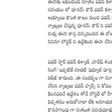
ఈమెకు లభించింది మాత్రం పవన్ కళ్య
సమయం లో పూనమ్ కౌర్ పవన్ కళ్యాణ్ 
అయ్యాయి.కొంత కాలం నుంచి పవన్ కళ్
వ్యాఖ్యలు చేస్తున్న పూనమ్ కౌర్ ని పవన
మధ్య ఈమె కాస్త నెమ్మదించిన ఈ రోజ
సినిమా పోస్టర్ ని ఉద్దేశించి ఈమె చే
పవర్ స్టార్ పవన్ కళ్యాణ్ ,హరీష్ శ
సింగ్’ ఇప్పటికే మొదటి షెడ్యూల్ పూర్తి
రిలీజ్ కానుంది ,ఈ సందర్భం గా మూవీ 
చేసిన వ్యాఖ్యలు పవన్ ఫ్యాన్స్ ని కో
కించపరిచే ఉద్దేశం తోనే పోస్టర్ ల
పిచ్చితనం అనుకోవాలా లేక అమాయకత్
కొనసాగింపు గా స్వతంత్ర సమరయోధు