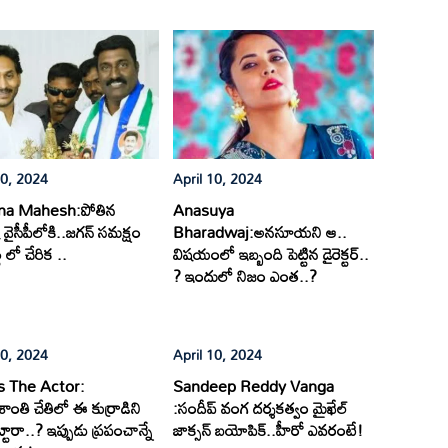
10, 2024
April 10, 2024
na Mahesh:పోతిన
Anasuya
వైసీపీలోకి..జగన్ సమక్షం
Bharadwaj:అనసూయని ఆ..
ీ లో చేరిక ..
విషయంలో ఇబ్బంది పెట్టిన డైరెక్టర్..
? ఇందులో నిజం ఎంత..?
10, 2024
April 10, 2024
 The Actor:
Sandeep Reddy Vanga
ంతి చేతిలో ఈ కుర్రాడిని
:సందీప్ వంగ దర్శకత్వం మైఖేల్
ట్టారా..? ఇప్పుడు ప్రపంచాన్నే
జాక్సన్ బయోపిక్..హీరో ఎవరంటే!