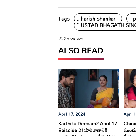
Tags
harish shankar
p
:
USTAD BHAGATH SIN
2225 views
ALSO READ
April 17, 2024
April 
Karthika Deepam2 April 17
Chiranj
Episoide 21:పారిజాతానికి
ముందు 