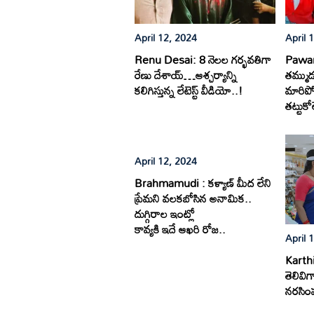
April 12, 2024
April 
Renu Desai: 8 నెలల గర్భవతిగా
Pawank
రేణు దేశాయ్…ఆశ్చర్యాన్ని
తమ్ముడ
కలిగిస్తున్న లేటెస్ట్ వీడియో..!
మారిపో
తట్టుకో
April 12, 2024
Brahmamudi : కళ్యాణ్ మీద లేని
ప్రేమని వలకబోసిన అనామిక..
దుగ్గిరాల ఇంట్లో
కావ్యకి ఇదే ఆఖరి రోజ..
April 
Karth
తెలివిగ
నరసింహ