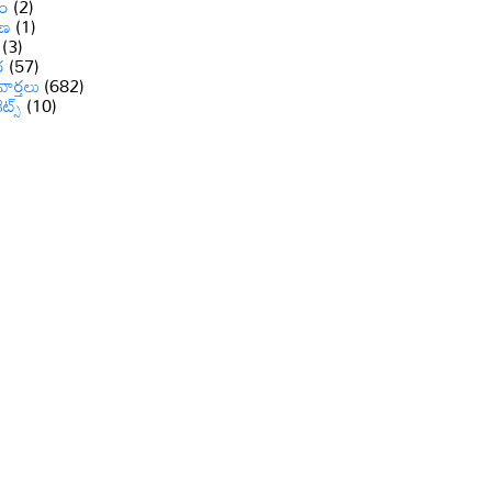
ం
(2)
ాణ
(1)
(3)
ర
(57)
వార్తలు
(682)
రెట్స్
(10)