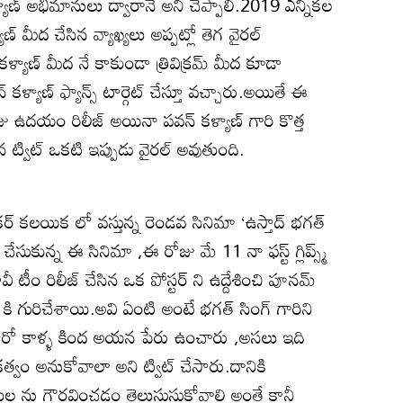
ాణ్ అభిమానులు ద్వారానే అని చెప్పాలి.2019 ఎన్నికల
మీద చేసిన వ్యాఖ్యలు అప్పట్లో తెగ వైరల్
యాణ్ మీద నే కాకుండా త్రివిక్రమ్ మీద కూడా
్ కళ్యాణ్ ఫ్యాన్స్ టార్గెట్ చేస్తూ వచ్చారు.అయితే ఈ
ు ఉదయం రిలీజ్ అయినా పవన్ కళ్యాణ్ గారి కొత్త
సిన ట్విట్ ఒకటి ఇప్పుడు వైరల్ అవుతుంది.
ంకర్ కలయిక లో వస్తున్న రెండవ సినిమా ‘ఉస్తాద్ భగత్
 చేసుకున్న ఈ సినిమా ,ఈ రోజు మే 11 నా ఫస్ట్ గ్లిప్స్మ్
టీం రిలీజ్ చేసిన ఒక పోస్టర్ ని ఉద్దేశించి పూనమ్
పం కి గురిచేశాయి.అవి ఏంటి అంటే భగత్ సింగ్ గారిని
ో హీరో కాళ్ళ కింద అయన పేరు ఉంచారు ,అసలు ఇది
వం అనుకోవాలా అని ట్విట్ చేసారు.దానికి
ల ను గౌరవించడం తెలుసుసుకోవాలి అంతే కానీ