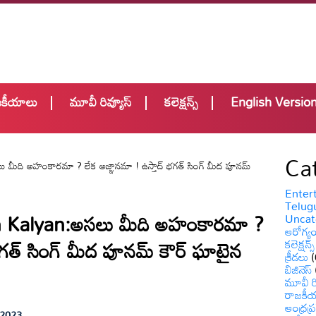
జకీయాలు
మూవీ రివ్యూస్
కలెక్షన్స్
English Versio
Ca
ది అహంకారమా ? లేక అజ్ఞానమా ! ఉస్తాద్ భగత్ సింగ్ మీద పూనమ్
Enter
Telugu
Kalyan:అసలు మీది అహంకారమా ?
Uncat
ఆరోగ్య
భగత్ సింగ్ మీద పూనమ్ కౌర్ ఘాటైన
కలెక్షన్స్
క్రీడలు
(
బిజినెస్
మూవీ రి
రాజకీ
ఆంధ్రప్ర
 2023