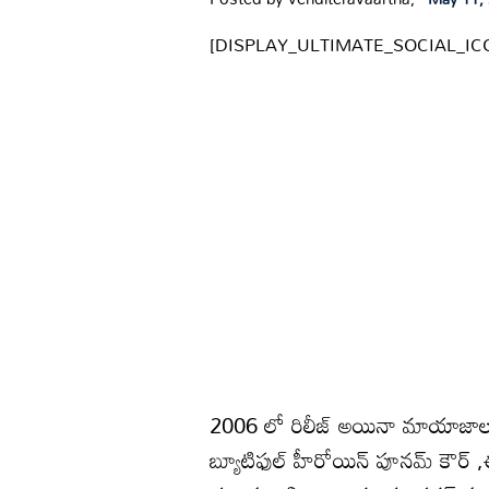
[DISPLAY_ULTIMATE_SOCIAL_IC
2006 లో రిలీజ్ అయినా మాయాజాలం
బ్యూటిఫుల్ హీరోయిన్ పూనమ్ కౌర్ ,