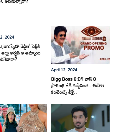
ి అనుకున్నారా?
12, 2024
jun:స్నేహ రెడ్డితో పెళ్లికి
అల్లు అర్జున్ ఆ అమ్మాయి
ిరిగేవాడా?
April 12, 2024
Bigg Boss 8:బిగ్ బాస్ 8
ప్రారంభ తేదీ వచ్చేసింది.. ఈసారి
కంటెంట్స్ వీళ్లే..