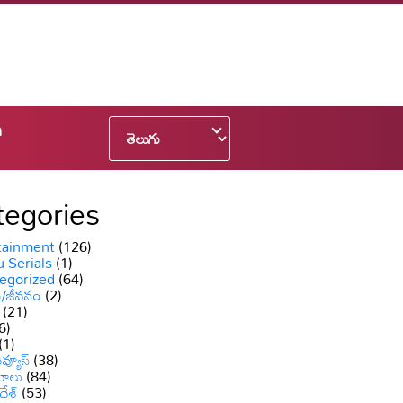
n
tegories
tainment
(126)
 Serials
(1)
egorized
(64)
ం/జీవనం
(2)
(21)
6)
(1)
వ్యూస్
(38)
యాలు
(84)
దేశ్
(53)