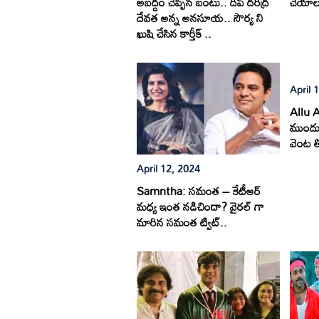
అబద్దం చెప్పిన బంటు.. దీప దరిద్ర
చేయాలన
దేవత అన్న అనసూయ.. సౌర్య ని
ఖుషి చేసిన కార్తీక్ ..
April 
Allu Ar
ముందు 
వెంట త
April 12, 2024
Samntha: సమంత – కేటీఆర్
మధ్య ఇంత నడిచిందా? వైరల్ గా
మారిన సమంత ట్విట్..