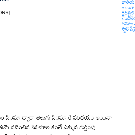
జాతీయ
తెలంగ
ONS]
లైఫ్‌స్టైల్
వెండితె
సినిమా 
స్టార్ సీక్
 సినిమా ద్వారా తెలుగు సినిమా కి పరిచయం అయినా
ఈమె నటించిన సినిమాల కంటే ఎక్కువ గుర్తింపు