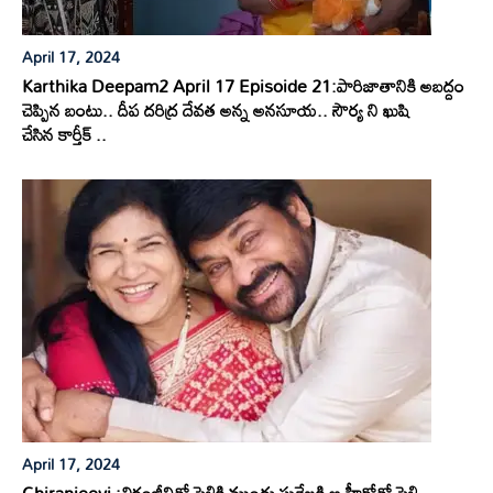
April 17, 2024
Karthika Deepam2 April 17 Episoide 21:పారిజాతానికి అబద్దం
చెప్పిన బంటు.. దీప దరిద్ర దేవత అన్న అనసూయ.. సౌర్య ని ఖుషి
చేసిన కార్తీక్ ..
April 17, 2024
Chiranjeevi :చిరంజీవితో పెళ్లికి ముందు సురేఖకి ఆ హీరోతో పెళ్లి