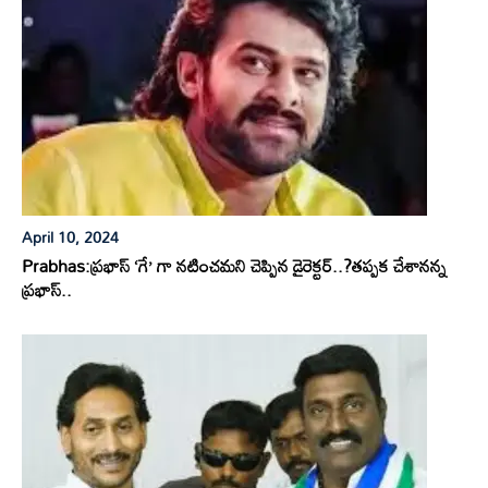
April 10, 2024
Prabhas:ప్రభాస్ ‘గే’ గా నటించమని చెప్పిన డైరెక్టర్..?తప్పక చేశానన్న
ప్రభాస్..