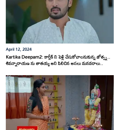
April 12, 2024
Kartika Deepam2: కార్తీక్ ని పెళ్లి చేసుకోవాలనుకున్న జోత్స్న..
శివన్నారాయణ ను తాతయ్య అని పిలిచిన అసలు మనవరాలు..