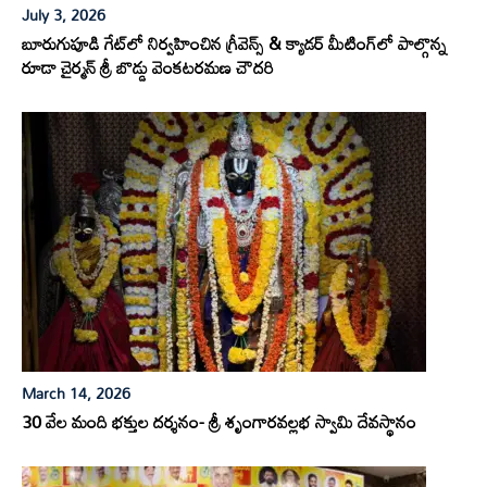
July 3, 2026
బూరుగుపూడి గేట్‌లో నిర్వహించిన గ్రీవెన్స్ & క్యాడర్ మీటింగ్‌లో పాల్గొన్న
రూడా చైర్మన్ శ్రీ బొడ్డు వెంకటరమణ చౌదరి
March 14, 2026
30 వేల మంది భక్తుల దర్శనం- శ్రీ శృంగారవల్లభ స్వామి దేవస్థానం