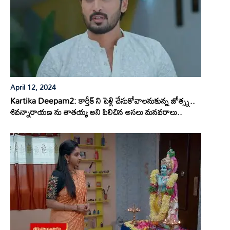
April 12, 2024
Kartika Deepam2: కార్తీక్ ని పెళ్లి చేసుకోవాలనుకున్న జోత్స్న..
శివన్నారాయణ ను తాతయ్య అని పిలిచిన అసలు మనవరాలు..