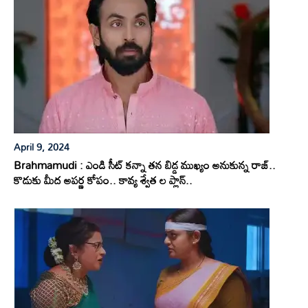
April 9, 2024
Brahmamudi : ఎండి సీట్ కన్నా తన బిడ్డ ముఖ్యం అనుకున్న రాజ్..
కొడుకు మీద అపర్ణ కోపం.. కావ్య శ్వేత ల ప్లాన్..