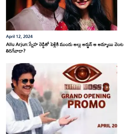
April 12, 2024
Allu Arjun:స్నేహ రెడ్డితో పెళ్లికి ముందు అల్లు అర్జున్ ఆ అమ్మాయి వెంట
తిరిగేవాడా?