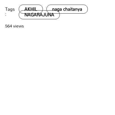
Tags
AKHIL
naga chaitanya
:
NAGARAJUNA
564 views