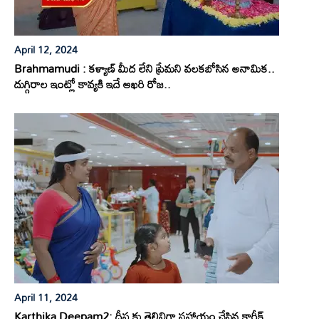
April 12, 2024
Brahmamudi : కళ్యాణ్ మీద లేని ప్రేమని వలకబోసిన అనామిక..
దుగ్గిరాల ఇంట్లో కావ్యకి ఇదే ఆఖరి రోజ..
April 11, 2024
Karthika Deepam2: దీప కు తెలివిగా సహాయం చేసిన కార్తీక్..