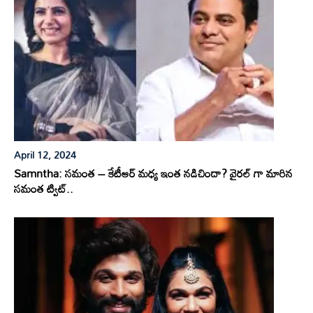
April 12, 2024
Samntha: సమంత – కేటీఆర్ మధ్య ఇంత నడిచిందా? వైరల్ గా మారిన
సమంత ట్విట్..