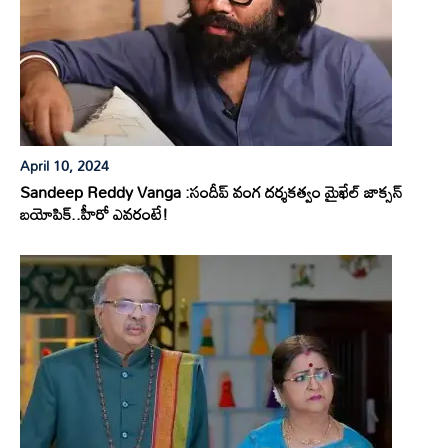
April 10, 2024
Sandeep Reddy Vanga :సందీప్ వంగ దర్శకత్వం మైఖేల్ జాక్సన్
బయోపిక్..హీరో ఎవరంటే!