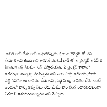
.అఖిల్ కానీ నేను కానీ ఇప్పటికిప్పుడు ఫలానా డైరెక్టర్ తో పని
చేయాలి అని ఉంది అని అడిగితే వెంటనే కార్ లో ఆ డైరెక్టర్ ఆఫీస్ కి
తీసుకుని వెళ్లి సినిమా సెట్ చేస్తారు.మీకు ఏ డైరెక్టర్ కావాలో
అడగండ్రా అడ్వాన్స్ పంపిస్తాను అని చాల సార్లు అడిగారు,మాకు
పెద్ద సినిమా లు రావడం లేదు అని ,పెద్ద హిట్లు రావడం లేదు అంటే
అందులో నాన్న తప్పు ఏమి లేదు,మేము వారి మీద ఆధారపడకుండా
ఎదగాలి అనుకుంటున్నాము అని చెప్పారు.