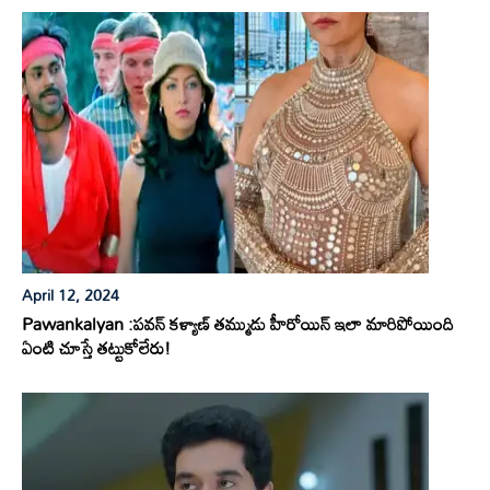
April 12, 2024
Pawankalyan :పవన్ కళ్యాణ్ తమ్ముడు హీరోయిన్ ఇలా మారిపోయింది
ఏంటి చూస్తే తట్టుకోలేరు!