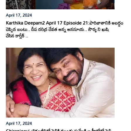
April 17, 2024
Karthika Deepam2 April 17 Episoide 21:పారిజాతానికి అబద్దం
చెప్పిన బంటు.. దీప దరిద్ర దేవత అన్న అనసూయ.. సౌర్య ని ఖుషి
చేసిన కార్తీక్ ..
April 17, 2024
Chiranjeevi :చిరంజీవితో పెళ్లికి ముందు సురేఖకి ఆ హీరోతో పెళ్లి