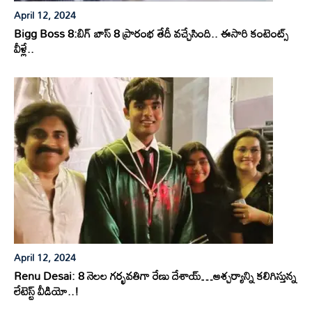
April 12, 2024
Bigg Boss 8:బిగ్ బాస్ 8 ప్రారంభ తేదీ వచ్చేసింది.. ఈసారి కంటెంట్స్
వీళ్లే..
April 12, 2024
Renu Desai: 8 నెలల గర్భవతిగా రేణు దేశాయ్…ఆశ్చర్యాన్ని కలిగిస్తున్న
లేటెస్ట్ వీడియో..!