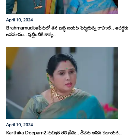
April 10, 2024
Brahmamudi:ఆఫీసులో తన బుద్ధి బయట పెట్టుకున్న రాహుల్.. అపర్ణకు
అవమానం.. పుట్టింటికి కావ్య..
April 10, 2024
Karthika Deepam2:సుమిత్ర తల్లి ప్రేమ.. దీపను ఆపిన పెద్దాయన..