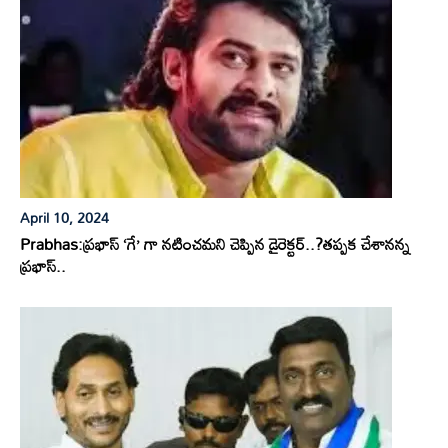
April 10, 2024
Prabhas:ప్రభాస్ ‘గే’ గా నటించమని చెప్పిన డైరెక్టర్..?తప్పక చేశానన్న
ప్రభాస్..