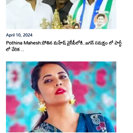
April 10, 2024
Pothina Mahesh:పోతిన మహేష్ వైసీపీలోకి..జగన్ సమక్షం లో పార్టీ
లో చేరిక ..