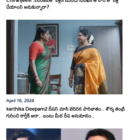
చేయాలని అనుకున్నారా?
April 16, 2024
karthika Deepam2:దీపని చూసి బెదిరిన పారిజాతం.. శౌర్య తండ్రి
గురించి కార్తీక్ అరా.. బంటు మీద దీప అనుమానం..