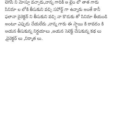
లెగసీ ని మోస్తూ వచ్చారు,నాన్న గారికి ఆ టైం లో తాత గారు
సినిమా ల లోకి తీసుకుని వచ్చి సపోర్ట్ గా ఉన్నారు అంతే కానీ
ఫలానా డైరెక్టర్ ని తీసుకుని వచ్చి నా కొడుకు తో సినిమా తీయండి
అంటూ ఎప్పుడు చేయలేదు ,నాన్న గారు ఈ స్థాయి కి రావడం కి
ఆయన తీసుకున్న నిర్ణయాలు ,ఆయన సెలెక్ట్ చేసుకున్న కథ లు
,డైరెక్టర్ లు ,నిర్మాత లు.