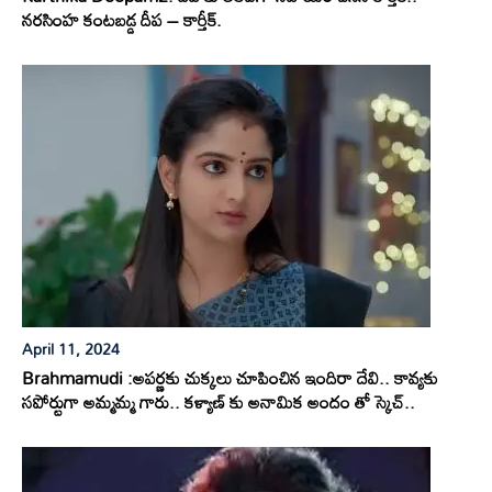
నరసింహ కంటబడ్డ దీప – కార్తీక్.
April 11, 2024
Brahmamudi :అపర్ణకు చుక్కలు చూపించిన ఇందిరా దేవి.. కావ్యకు
సపోర్టుగా అమ్మమ్మ గారు.. కళ్యాణ్ కు అనామిక అందం తో స్కెచ్..