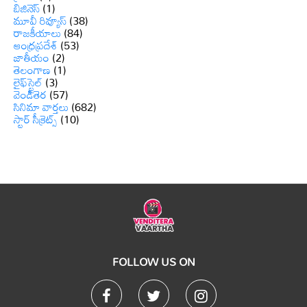
బిజినెస్
(1)
మూవీ రివ్యూస్
(38)
రాజకీయాలు
(84)
ఆంధ్రప్రదేశ్
(53)
జాతీయం
(2)
తెలంగాణ
(1)
లైఫ్‌స్టైల్
(3)
వెండితెర
(57)
సినిమా వార్తలు
(682)
స్టార్ సీక్రెట్స్
(10)
FOLLOW US ON