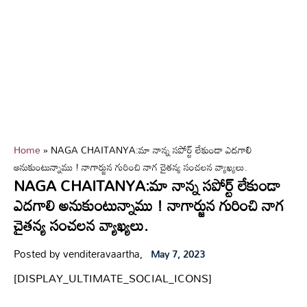
Home
»
NAGA CHAITANYA:మా నాన్న సపోర్ట్ లేకుండా ఎదగాలి
అనుకుంటున్నాము ! నాగార్జున గురించి నాగ చైతన్య సంచలన వ్యాఖ్యలు.
NAGA CHAITANYA:మా నాన్న సపోర్ట్ లేకుండా
ఎదగాలి అనుకుంటున్నాము ! నాగార్జున గురించి నాగ
చైతన్య సంచలన వ్యాఖ్యలు.
Posted by venditeravaartha,
May 7, 2023
[DISPLAY_ULTIMATE_SOCIAL_ICONS]