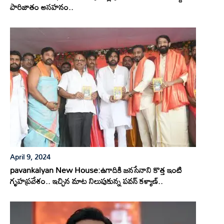
పారిజాతం అసహనం..
April 9, 2024
pavankalyan New House:ఉగాదికి జనసేనాని కొత్త ఇంటి
గృహప్రవేశం.. ఇచ్చిన మాట నిలుపుకున్న పవన్ కళ్యాణ్..