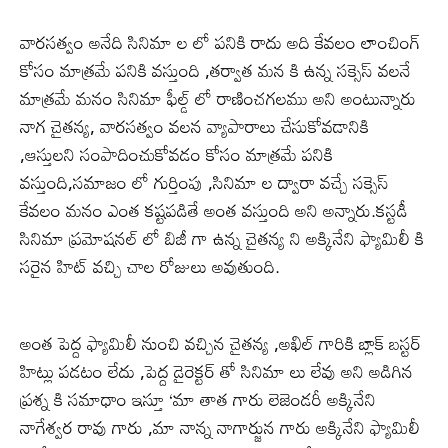
వారసత్వం అనేది సినిమా ల లో పనికి రాదు అది కేవలం లాంచింగ్
కోసం మాత్రమే పనికి వస్తుంది ,తర్వాత మన కి ఉన్న సక్సెస్ వలనే
మాత్రమే మనం సినిమా ఫీల్డ్ లో రాణించగలము అని అంటున్నారు
నాగ చైతన్య, వారసత్వం వలన వ్యాపారాలు చేసుకోవడానికి
,ఆస్తులని సంపాదించుకోవడం కోసం మాత్రమే పనికి
వస్తుంది,సమాజం లో గుర్తింపు ,సినిమా ల ద్వారా వచ్చే సక్సెస్
కేవలం మనం ఎంత కష్టపడితే అంత వస్తుంది అని అన్నారు.కస్టడీ
సినిమా ప్రమోషనల్ లో బిజీ గా ఉన్న చైతన్య ని అక్కినేని ఫ్యామిలీ కి
సరైన హిట్ వచ్చి చాల రోజులు అవుతుంది.
అంత పెద్ద ఫ్యామిలీ నుంచి వచ్చిన చైతన్య ,అఖిల్ గారికి బ్లాక్ బస్టర్
హిట్లు పడటం లేదు ,పెద్ద డైరెక్టర్ తో సినిమా లు లేవు అని అడిగిన
ప్రశ్న కి సమాధాం ఇస్తూ ‘మా తాత గారు లెజెండరీ అక్కినేని
నాగేశ్వర రావు గారు ,మా నాన్న నాగార్జున గారు అక్కినేని ఫ్యామిలీ