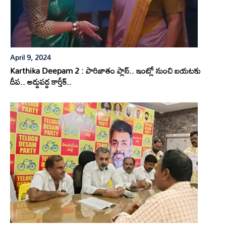
April 9, 2024
Karthika Deepam 2 : పారిజాతం ప్లాన్.. ఇంట్లో నుంచి బయటకు
దీప.. అడ్డుపడ్డ కార్తీక్..