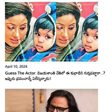
April 10, 2024
Guess The Actor: విజయశాంతి చేతిలో ఈ కుర్రాడిని గుర్తుపట్టారా..?
ఇప్పుడు ప్రపంచాన్నే ఏలేస్తున్నాడు!