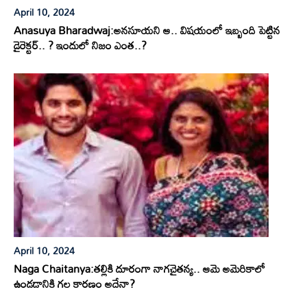
April 10, 2024
Anasuya Bharadwaj:అనసూయని ఆ.. విషయంలో ఇబ్బంది పెట్టిన
డైరెక్టర్.. ? ఇందులో నిజం ఎంత..?
April 10, 2024
Naga Chaitanya:తల్లికి దూరంగా నాగచైతన్య.. ఆమె అమెరికాలో
ఉండడానికి గల కారణం అదేనా?