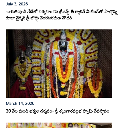
July 3, 2026
బూరుగుపూడి గేట్‌లో నిర్వహించిన గ్రీవెన్స్ & క్యాడర్ మీటింగ్‌లో పాల్గొన్న
రూడా చైర్మన్ శ్రీ బొడ్డు వెంకటరమణ చౌదరి
March 14, 2026
30 వేల మంది భక్తుల దర్శనం- శ్రీ శృంగారవల్లభ స్వామి దేవస్థానం