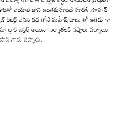
్ గారితో చేయాలి కానీ అంతకుముందే మురళి మోహన్
ణ్ రిజెక్ట్ చేసిన కథ తోనే మహేష్ బాబు తో అతడు గా
నిమా బ్లాక్ బస్టర్ అయినా నిర్మాతలకి నష్టాలు వచ్చాయి
హన్ గారు చెప్పారు.