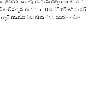
 త్రివిక్రమ్ దాదాపు రెండు సంవత్సరాలు తీసుకుని
్ టాక్ వచ్చిన ఈ సినిమా 100 డేస్ రన్ లో సూపర్
యాప్ తీసుకుని వీరు కలిసి చేసిన సినిమా ఖలేజా.