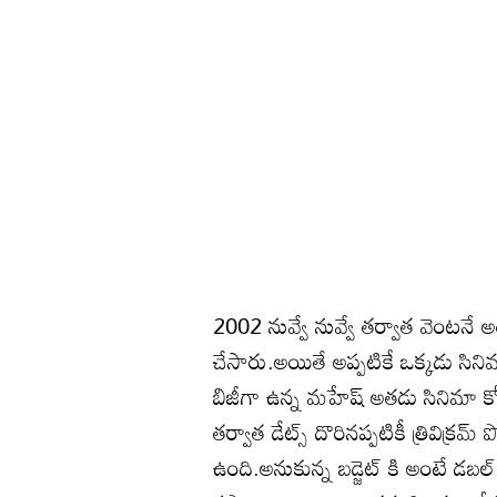
2002 నువ్వే నువ్వే తర్వాత వెంటనే అతడు
చేసారు.అయితే అప్పటికే ఒక్కడు సినిమా
బిజీగా ఉన్న మహేష్ అతడు సినిమా క
తర్వాత డేట్స్ దొరినప్పటికీ త్రివిక్రమ్ 
ఉంది.అనుకున్న బడ్జెట్ కి అంటే డబల్