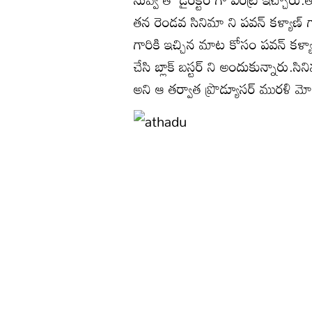
తన రెండవ సినిమా ని పవన్ కళ్యాణ
గారికి ఇచ్చిన మాట కోసం పవన్ కళ్యా
చేసి బ్లాక్ బస్టర్ ని అందుకున్నారు.సి
అని ఆ తర్వాత ప్రొడ్యూసర్ మురళి మో