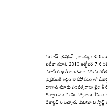
మహేష్ ,త్రివిక్రమ్ ,అనుష్క గారి క
ఖలేజా మూవీ 2010 అక్టోబర్ 7 న రిల
మూవీ కి భారీ అంచనాల నడుమ రిలీజ్ 
ప్రేక్షకులకి అర్ధం కాకపోవడం తో డిజ
దాదాపు మూడు సంవత్సరాలు టైం తీసు
తర్వాత మూడు సంవత్సరాలు కేవలం 
డిజాస్టర్ ని ఇచ్చారు .సినిమా ని స్టా