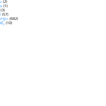
ం
(2)
ాణ
(1)
(3)
ర
(57)
వార్తలు
(682)
రెట్స్
(10)