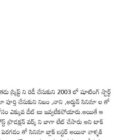
 స్క్రిప్ట్ ని రెడీ చేసుకుని 2003 లో షూటింగ్ స్టార్ట్
 పూర్తి చేసుకుని నిజం ,నాని ,అర్జున్ సినిమా ల తో
ోసం ఎక్కువ డేట్ లు ఇవ్వలేకపోయారు.అయితే ఆ
పోస్ట్ ప్రొడక్షన్ వర్క్ ని బాగా లేట్ చేసారు అని టాక్
 పెరగడం తో సినిమా బ్లాక్ బస్టర్ అయినా వాళ్ళకి