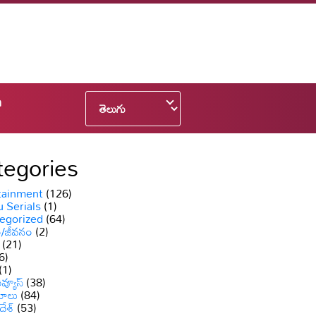
n
tegories
tainment
(126)
 Serials
(1)
egorized
(64)
ం/జీవనం
(2)
(21)
6)
(1)
వ్యూస్
(38)
యాలు
(84)
దేశ్
(53)