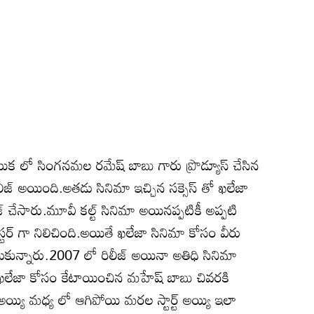
లయిక లో సింగనమల రమేష్ బాబు గారు ప్రొడ్యూస్ చేసిన
ీజ్ అయింది.అతడు సినిమా ఇచ్చిన సక్సెస్ తో ఖలేజా
చేసారు.మూవీ కల్ట్ సినిమా అయినప్పటికీ అప్పటి
ాస్టర్ గా నిలిచింది.అయితే ఖలేజా సినిమా కోసం వీరు
కున్నారు.2007 లో రిలీజ్ అయినా అతిధి సినిమా
ఖలేజా కోసం కేటాయించిన మహేష్ బాబు చివరకి
ర్ట్ అయ్యి మధ్య లో ఆగిపోయి మరల స్టార్ట్ అయ్యి ఇలా