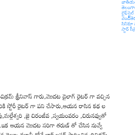
జాతీయ
తెలంగ
లైఫ్‌స్టైల్
వెండితె
సినిమా 
స్టార్ సీక్
రివిక్రమ్ శ్రీనివాస్ గారు,మొదట డైలాగ్ రైటర్ గా వచ్చిన
కి స్టోరీ రైటర్ గా పని చేసారు,ఆయన రాసిన కథ ల
ావు,మల్లేశ్వరి ,జై చిరంజీవ ,స్వయంవరం ,చిరునవ్వుతో
నాయి.ఇక ఆయన మొదట సరిగా తరుణ్ తో చేసిన నువ్వే
తన డెబ్యూ మూవీ తోనే బ్లాక్ బస్టర్ సాధించిన త్రివిక్రమ్