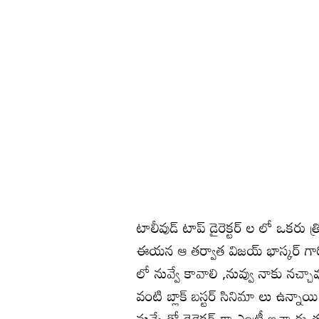
టాలీవుడ్ టాప్ డైరెక్టర్ ల లో ఒకరు త్
ఈయన ఆ తర్వాత విజయ్ భాస్కర్ గారి
లో నువ్వే కావాలి ,నువ్వు నాకు నచ్చ
వంటి బ్లాక్ బస్టర్ సినిమా లు ఉన్
నువ్వే తో డైరెక్టర్ గా ఎంట్రీ ఇచ్చారు.