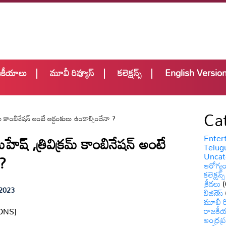
జకీయాలు
మూవీ రివ్యూస్
కలెక్షన్స్
English Versio
Ca
 కాంబినేషన్ అంటే అడ్డంకులు ఉండాల్సిందేనా ?
్ ,త్రివిక్రమ్ కాంబినేషన్ అంటే
Enter
Telugu
Uncat
 ?
ఆరోగ్య
కలెక్షన్స్
క్రీడలు
(
 2023
బిజినెస్
మూవీ రి
రాజకీ
ONS]
ఆంధ్రప్ర