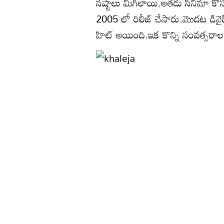
నష్టాలు మిగిలాయి.అతడు సినిమా కోసం
2005 లో రిలీజ్ చేసారు.మొదట డివైడ
హిట్ అయింది.ఇక కొన్ని సంవత్సరాల గ్