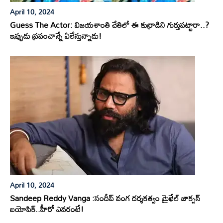
April 10, 2024
Guess The Actor: విజయశాంతి చేతిలో ఈ కుర్రాడిని గుర్తుపట్టారా..?
ఇప్పుడు ప్రపంచాన్నే ఏలేస్తున్నాడు!
April 10, 2024
Sandeep Reddy Vanga :సందీప్ వంగ దర్శకత్వం మైఖేల్ జాక్సన్
బయోపిక్..హీరో ఎవరంటే!