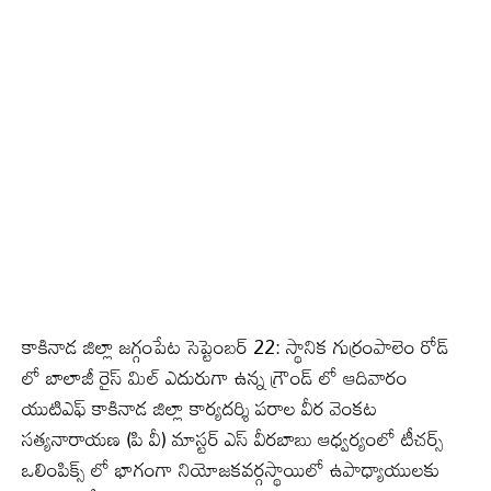
కాకినాడ జిల్లా జగ్గంపేట సెప్టెంబర్ 22: స్థానిక గుర్రంపాలెం రోడ్
లో బాలాజీ రైస్ మిల్ ఎదురుగా ఉన్న గ్రౌండ్ లో ఆదివారం
యుటిఎఫ్ కాకినాడ జిల్లా కార్యదర్శి పరాల వీర వెంకట
సత్యనారాయణ (పి వీ) మాస్టర్ ఎస్ వీరబాబు ఆధ్వర్యంలో టీచర్స్
ఒలింపిక్స్ లో భాగంగా నియోజకవర్గస్థాయిలో ఉపాధ్యాయులకు