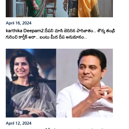
April 16, 2024
karthika Deepam2:దీపని చూసి బెదిరిన పారిజాతం.. శౌర్య తండ్రి
గురించి కార్తీక్ అరా.. బంటు మీద దీప అనుమానం..
April 12, 2024