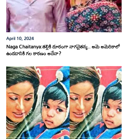
April 10, 2024
Naga Chaitanya:తల్లికి దూరంగా నాగచైతన్య.. ఆమె అమెరికాలో
ఉండడానికి గల కారణం అదేనా?