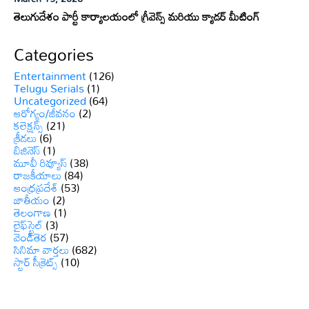
తెలుగుదేశం పార్టీ కార్యాలయంలో గ్రీవెన్స్ మరియు క్యాడర్ మీటింగ్
Categories
Entertainment
(126)
Telugu Serials
(1)
Uncategorized
(64)
ఆరోగ్యం/జీవనం
(2)
కలెక్షన్స్
(21)
క్రీడలు
(6)
బిజినెస్
(1)
మూవీ రివ్యూస్
(38)
రాజకీయాలు
(84)
ఆంధ్రప్రదేశ్
(53)
జాతీయం
(2)
తెలంగాణ
(1)
లైఫ్‌స్టైల్
(3)
వెండితెర
(57)
సినిమా వార్తలు
(682)
స్టార్ సీక్రెట్స్
(10)