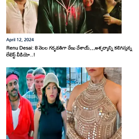
April 12, 2024
Renu Desai: 8 నెలల గర్భవతిగా రేణు దేశాయ్…ఆశ్చర్యాన్ని కలిగిస్తున్న
లేటెస్ట్ వీడియో..!