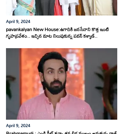
April 9, 2024
pavankalyan New House:ఉగాదికి జనసేనాని కొత్త ఇంటి
గృహప్రవేశం.. ఇచ్చిన మాట నిలుపుకున్న పవన్ కళ్యాణ్..
April 9, 2024
Brahmamudi : ఎండి సీట్ కన్నా తన బిడ్డ ముఖ్యం అనుకున్న రాజ్..