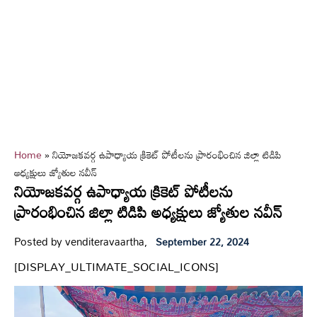
Home
»
నియోజకవర్గ ఉపాధ్యాయ క్రికెట్ పోటీలను ప్రారంభించిన జిల్లా టిడిపి
అధ్యక్షులు జ్యోతుల నవీన్
నియోజకవర్గ ఉపాధ్యాయ క్రికెట్ పోటీలను
ప్రారంభించిన జిల్లా టిడిపి అధ్యక్షులు జ్యోతుల నవీన్
Posted by venditeravaartha,
September 22, 2024
[DISPLAY_ULTIMATE_SOCIAL_ICONS]