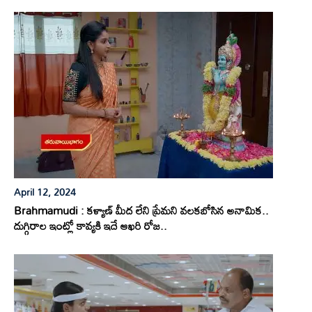
April 12, 2024
Brahmamudi : కళ్యాణ్ మీద లేని ప్రేమని వలకబోసిన అనామిక..
దుగ్గిరాల ఇంట్లో కావ్యకి ఇదే ఆఖరి రోజ..