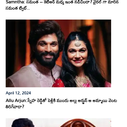
Samntha: సమంత – కేటీఆర్ మధ్య ఇంత నడిచిందా? వైరల్ గా మారిన
సమంత ట్విట్..
April 12, 2024
Allu Arjun:స్నేహ రెడ్డితో పెళ్లికి ముందు అల్లు అర్జున్ ఆ అమ్మాయి వెంట
తిరిగేవాడా?