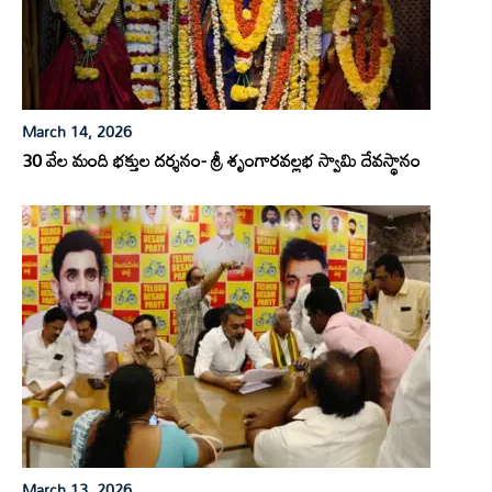
March 14, 2026
30 వేల మంది భక్తుల దర్శనం- శ్రీ శృంగారవల్లభ స్వామి దేవస్థానం
March 13, 2026