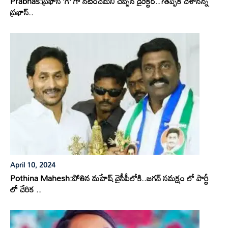
Prabhas:ప్రభాస్ ‘గే’ గా నటించమని చెప్పిన డైరెక్టర్..?తప్పక చేశానన్న
ప్రభాస్..
April 10, 2024
Pothina Mahesh:పోతిన మహేష్ వైసీపీలోకి..జగన్ సమక్షం లో పార్టీ
లో చేరిక ..