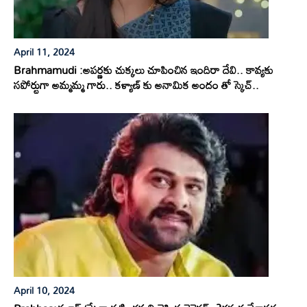
April 11, 2024
Brahmamudi :అపర్ణకు చుక్కలు చూపించిన ఇందిరా దేవి.. కావ్యకు
సపోర్టుగా అమ్మమ్మ గారు.. కళ్యాణ్ కు అనామిక అందం తో స్కెచ్..
April 10, 2024