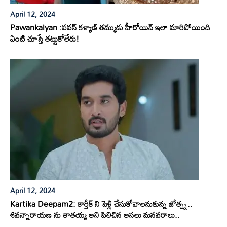
April 12, 2024
Pawankalyan :పవన్ కళ్యాణ్ తమ్ముడు హీరోయిన్ ఇలా మారిపోయింది
ఏంటి చూస్తే తట్టుకోలేరు!
April 12, 2024
Kartika Deepam2: కార్తీక్ ని పెళ్లి చేసుకోవాలనుకున్న జోత్స్న..
శివన్నారాయణ ను తాతయ్య అని పిలిచిన అసలు మనవరాలు..