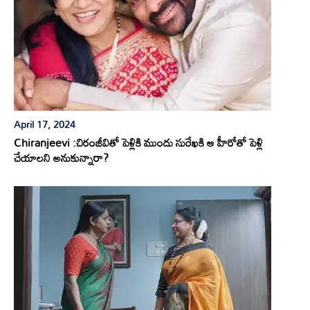
April 17, 2024
Chiranjeevi :చిరంజీవితో పెళ్లికి ముందు సురేఖకి ఆ హీరోతో పెళ్లి
చేయాలని అనుకున్నారా?