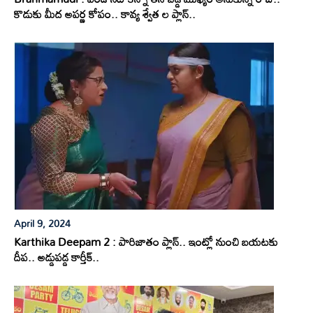
కొడుకు మీద అపర్ణ కోపం.. కావ్య శ్వేత ల ప్లాన్..
April 9, 2024
Karthika Deepam 2 : పారిజాతం ప్లాన్.. ఇంట్లో నుంచి బయటకు
దీప.. అడ్డుపడ్డ కార్తీక్..