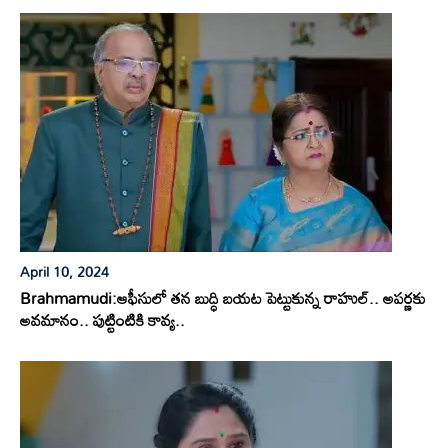
April 10, 2024
Brahmamudi:ఆఫీసులో తన బుద్ధి బయట పెట్టుకున్న రాహుల్.. అపర్ణకు
అవమానం.. పుట్టింటికి కావ్య..