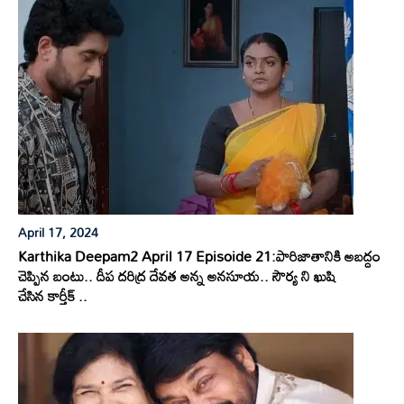
April 17, 2024
Karthika Deepam2 April 17 Episoide 21:పారిజాతానికి అబద్దం
చెప్పిన బంటు.. దీప దరిద్ర దేవత అన్న అనసూయ.. సౌర్య ని ఖుషి
చేసిన కార్తీక్ ..