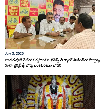
July 3, 2026
బూరుగుపూడి గేట్‌లో నిర్వహించిన గ్రీవెన్స్ & క్యాడర్ మీటింగ్‌లో పాల్గొన్న
రూడా చైర్మన్ శ్రీ బొడ్డు వెంకటరమణ చౌదరి