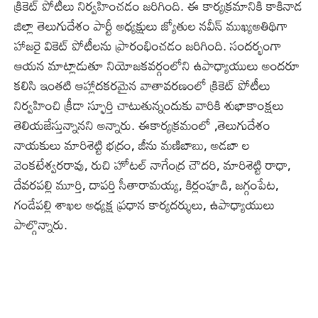
క్రికెట్ పోటీలు నిర్వహించడం జరిగింది. ఈ కార్యక్రమానికి కాకినాడ
జిల్లా తెలుగుదేశం పార్టీ అధ్యక్షులు జ్యోతుల నవీన్ ముఖ్యఅతిథిగా
హాజరై వికెట్ పోటీలను ప్రారంభించడం జరిగింది. సందర్భంగా
ఆయన మాట్లాడుతూ నియోజకవర్గంలోని ఉపాధ్యాయులు అందరూ
కలిసి ఇంతటి ఆహ్లాదకరమైన వాతావరణంలో క్రికెట్ పోటీలు
నిర్వహించి క్రీడా స్ఫూర్తి చాటుతున్నందుకు వారికి శుభాకాంక్షలు
తెలియజేస్తున్నానని అన్నారు. ఈకార్యక్రమంలో ,తెలుగుదేశం
నాయకులు మారిశెట్టి భద్రం, జీను మణిబాబు, అడబా ల
వెంకటేశ్వరరావు, రుచి హోటల్ నాగేంద్ర చౌదరి, మారిశెట్టి రాధా,
దేవరపల్లి మూర్తి, దాపర్తి సీతారామయ్య, కిర్లంపూడి, జగ్గంపేట,
గండేపల్లి శాఖల అధ్యక్ష ప్రధాన కార్యదర్శులు, ఉపాధ్యాయులు
పాల్గొన్నారు.