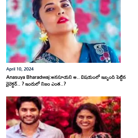
April 10, 2024
Anasuya Bharadwaj:అనసూయని ఆ.. విషయంలో ఇబ్బంది పెట్టిన
డైరెక్టర్.. ? ఇందులో నిజం ఎంత..?