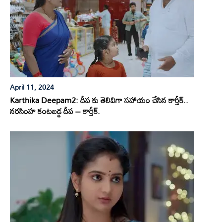
April 11, 2024
Karthika Deepam2: దీప కు తెలివిగా సహాయం చేసిన కార్తీక్..
నరసింహ కంటబడ్డ దీప – కార్తీక్.