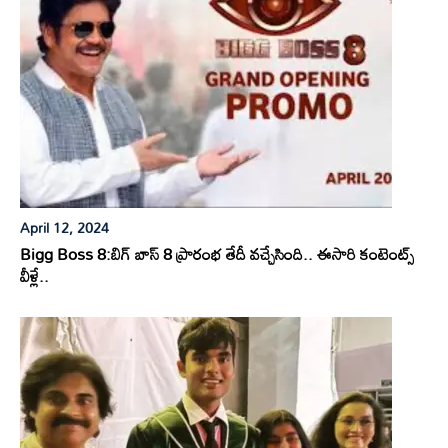
April 12, 2024
Bigg Boss 8:బిగ్ బాస్ 8 ప్రారంభ తేదీ వచ్చేసింది.. ఈసారి కంటెంట్స్
వీళ్లే..