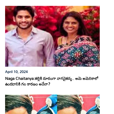
April 10, 2024
Naga Chaitanya:తల్లికి దూరంగా నాగచైతన్య.. ఆమె అమెరికాలో
ఉండడానికి గల కారణం అదేనా?