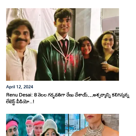
April 12, 2024
Renu Desai: 8 నెలల గర్భవతిగా రేణు దేశాయ్…ఆశ్చర్యాన్ని కలిగిస్తున్న
లేటెస్ట్ వీడియో..!