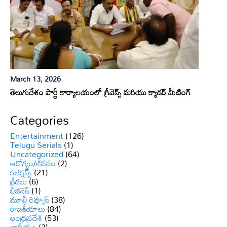
March 13, 2026
తెలుగుదేశం పార్టీ కార్యాలయంలో గ్రీవెన్స్ మరియు క్యాడర్ మీటింగ్
Categories
Entertainment
(126)
Telugu Serials
(1)
Uncategorized
(64)
ఆరోగ్యం/జీవనం
(2)
కలెక్షన్స్
(21)
క్రీడలు
(6)
బిజినెస్
(1)
మూవీ రివ్యూస్
(38)
రాజకీయాలు
(84)
ఆంధ్రప్రదేశ్
(53)