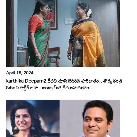
April 16, 2024
karthika Deepam2:దీపని చూసి బెదిరిన పారిజాతం.. శౌర్య తండ్రి
గురించి కార్తీక్ అరా.. బంటు మీద దీప అనుమానం..