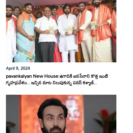
April 9, 2024
pavankalyan New House:ఉగాదికి జనసేనాని కొత్త ఇంటి
గృహప్రవేశం.. ఇచ్చిన మాట నిలుపుకున్న పవన్ కళ్యాణ్..