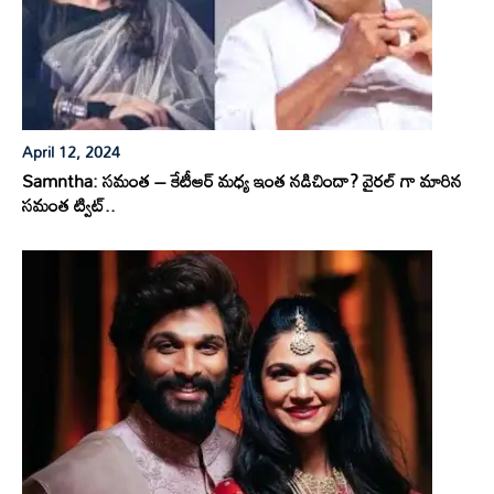
April 12, 2024
Samntha: సమంత – కేటీఆర్ మధ్య ఇంత నడిచిందా? వైరల్ గా మారిన
సమంత ట్విట్..