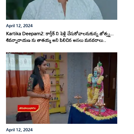
April 12, 2024
Kartika Deepam2: కార్తీక్ ని పెళ్లి చేసుకోవాలనుకున్న జోత్స్న..
శివన్నారాయణ ను తాతయ్య అని పిలిచిన అసలు మనవరాలు..
April 12, 2024