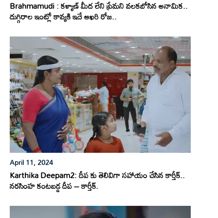
Brahmamudi : కళ్యాణ్ మీద లేని ప్రేమని వలకబోసిన అనామిక..
దుగ్గిరాల ఇంట్లో కావ్యకి ఇదే ఆఖరి రోజ..
April 11, 2024
Karthika Deepam2: దీప కు తెలివిగా సహాయం చేసిన కార్తీక్..
నరసింహ కంటబడ్డ దీప – కార్తీక్.