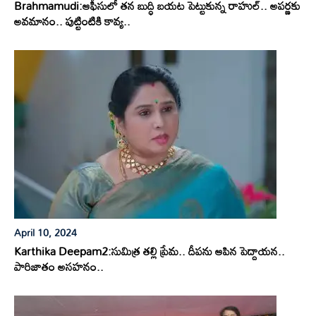
Brahmamudi:ఆఫీసులో తన బుద్ధి బయట పెట్టుకున్న రాహుల్.. అపర్ణకు
అవమానం.. పుట్టింటికి కావ్య..
April 10, 2024
Karthika Deepam2:సుమిత్ర తల్లి ప్రేమ.. దీపను ఆపిన పెద్దాయన..
పారిజాతం అసహనం..