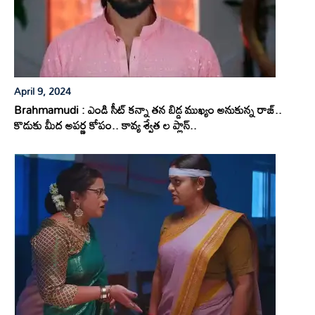
April 9, 2024
Brahmamudi : ఎండి సీట్ కన్నా తన బిడ్డ ముఖ్యం అనుకున్న రాజ్..
కొడుకు మీద అపర్ణ కోపం.. కావ్య శ్వేత ల ప్లాన్..