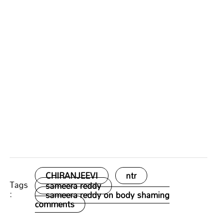
CHIRANJEEVI
ntr
Tags
sameera reddy
:
sameera reddy on body shaming
comments