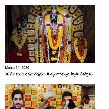
March 14, 2026
30 వేల మంది భక్తుల దర్శనం- శ్రీ శృంగారవల్లభ స్వామి దేవస్థానం