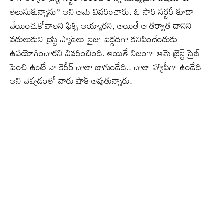
తెలుసుకున్నాను” అని ఆమె వివరించారు. ఓ సారి సర్జరీ కూడా
చేయించుకోవాలని ఫిక్స్ అయ్యారని, అయితే ఆ తర్వాత దానిని
వదులుకుని బ్రెస్ట్ ప్యాడ్‌లు సైజు పెద్దదిగా కనిపించేందుకు
ఉపయోగించారని వివరించింది. అయితే నిజంగా ఆమె బ్రెస్ట్ సైజ్
పెంచి ఉంటే నా కెరీర్ చాలా బాగుండేది.. చాలా హ్యాపీగా ఉండేది
అని చెప్పడంతో వారు షాక్ అవుతున్నారు.