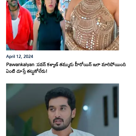
April 12, 2024
Pawankalyan :పవన్ కళ్యాణ్ తమ్ముడు హీరోయిన్ ఇలా మారిపోయింది
ఏంటి చూస్తే తట్టుకోలేరు!