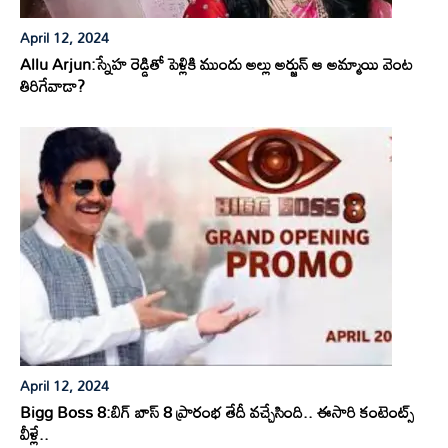
April 12, 2024
Allu Arjun:స్నేహ రెడ్డితో పెళ్లికి ముందు అల్లు అర్జున్ ఆ అమ్మాయి వెంట
తిరిగేవాడా?
April 12, 2024
Bigg Boss 8:బిగ్ బాస్ 8 ప్రారంభ తేదీ వచ్చేసింది.. ఈసారి కంటెంట్స్
వీళ్లే..