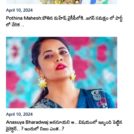
April 10, 2024
Pothina Mahesh:పోతిన మహేష్ వైసీపీలోకి..జగన్ సమక్షం లో పార్టీ
లో చేరిక ..
April 10, 2024
Anasuya Bharadwaj:అనసూయని ఆ.. విషయంలో ఇబ్బంది పెట్టిన
డైరెక్టర్.. ? ఇందులో నిజం ఎంత..?