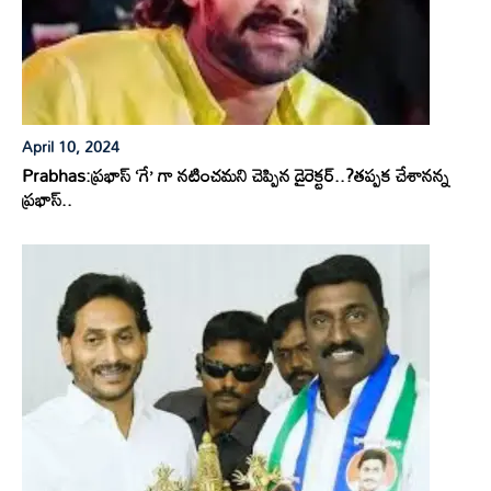
April 10, 2024
Prabhas:ప్రభాస్ ‘గే’ గా నటించమని చెప్పిన డైరెక్టర్..?తప్పక చేశానన్న
ప్రభాస్..