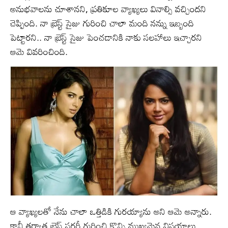
అనుభవాలను చూశానని, ప్రతికూల వ్యాఖ్యలు వినాల్సి వచ్చిందని
చెప్పింది. నా బ్రెస్ట్ సైజు గురించి చాలా మంది నన్ను ఇబ్బంది
పెట్టారని.. నా బ్రెస్ట్ సైజు పెంచడానికి నాకు సలహాలు ఇచ్చారని
ఆమె వివరించింది.
ఆ వ్యాఖ్యలతో నేను చాలా ఒత్తిడికి గురయ్యాను అని ఆమె అన్నారు.
కానీ తర్వాత బ్రెస్ట్ సర్జరీ గురించి కొన్ని ముఖ్యమైన విషయాలు