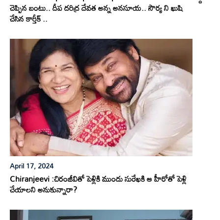
చెప్పిన బంటు.. దీప దరిద్ర దేవత అన్న అనసూయ.. సౌర్య ని ఖుషి
చేసిన కార్తీక్ ..
April 17, 2024
Chiranjeevi :చిరంజీవితో పెళ్లికి ముందు సురేఖకి ఆ హీరోతో పెళ్లి
చేయాలని అనుకున్నారా?