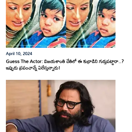
April 10, 2024
Guess The Actor: విజయశాంతి చేతిలో ఈ కుర్రాడిని గుర్తుపట్టారా..?
ఇప్పుడు ప్రపంచాన్నే ఏలేస్తున్నాడు!