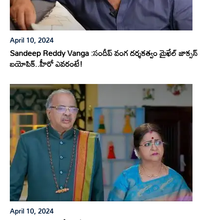
April 10, 2024
Sandeep Reddy Vanga :సందీప్ వంగ దర్శకత్వం మైఖేల్ జాక్సన్
బయోపిక్..హీరో ఎవరంటే!
April 10, 2024