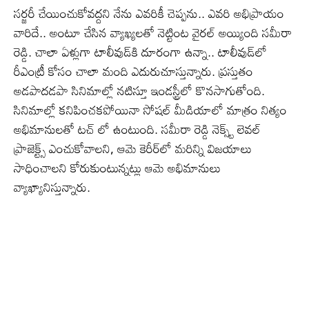
సర్జరీ చేయించుకోవద్దని నేను ఎవరికీ చెప్పను.. ఎవరి అభిప్రాయం
వారిదే.. అంటూ చేసిన వ్యాఖ్యలతో నెట్టింట వైరల్ అయ్యింది సమీరా
రెడ్డి. చాలా ఏళ్లుగా టాలీవుడ్‌కి దూరంగా ఉన్నా.. టాలీవుడ్‌లో
రీఎంట్రీ కోసం చాలా మంది ఎదురుచూస్తున్నారు. ప్రస్తుతం
అడపాదడపా సినిమాల్లో నటిస్తూ ఇండస్ట్రీలో కొనసాగుతోంది.
సినిమాల్లో కనిపించకపోయినా సోషల్ మీడియాలో మాత్రం నిత్యం
అభిమానులతో టచ్ లో ఉంటుంది. సమీరా రెడ్డి నెక్స్ట్ లెవల్
ప్రాజెక్ట్స్ ఎంచుకోవాలని, ఆమె కెరీర్‌లో మరిన్ని విజయాలు
సాధించాలని కోరుకుంటున్నట్లు ఆమె అభిమానులు
వ్యాఖ్యానిస్తున్నారు.