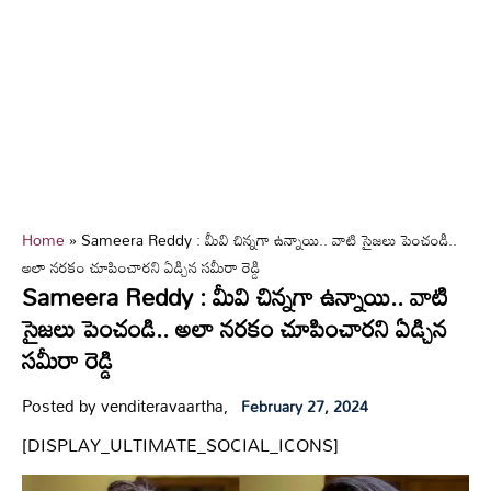
Home
»
Sameera Reddy : మీవి చిన్నగా ఉన్నాయి.. వాటి సైజలు పెంచండి..
అలా నరకం చూపించారని ఏడ్చిన సమీరా రెడ్డి
Sameera Reddy : మీవి చిన్నగా ఉన్నాయి.. వాటి
సైజలు పెంచండి.. అలా నరకం చూపించారని ఏడ్చిన
సమీరా రెడ్డి
Posted by venditeravaartha,
February 27, 2024
[DISPLAY_ULTIMATE_SOCIAL_ICONS]