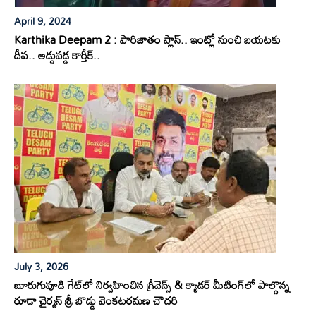
April 9, 2024
Karthika Deepam 2 : పారిజాతం ప్లాన్.. ఇంట్లో నుంచి బయటకు
దీప.. అడ్డుపడ్డ కార్తీక్..
July 3, 2026
బూరుగుపూడి గేట్‌లో నిర్వహించిన గ్రీవెన్స్ & క్యాడర్ మీటింగ్‌లో పాల్గొన్న
రూడా చైర్మన్ శ్రీ బొడ్డు వెంకటరమణ చౌదరి