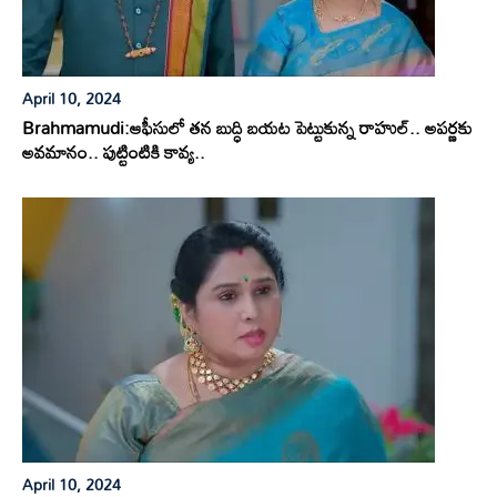
April 10, 2024
Brahmamudi:ఆఫీసులో తన బుద్ధి బయట పెట్టుకున్న రాహుల్.. అపర్ణకు
అవమానం.. పుట్టింటికి కావ్య..
April 10, 2024