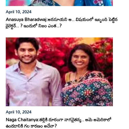
April 10, 2024
Anasuya Bharadwaj:అనసూయని ఆ.. విషయంలో ఇబ్బంది పెట్టిన
డైరెక్టర్.. ? ఇందులో నిజం ఎంత..?
April 10, 2024
Naga Chaitanya:తల్లికి దూరంగా నాగచైతన్య.. ఆమె అమెరికాలో
ఉండడానికి గల కారణం అదేనా?