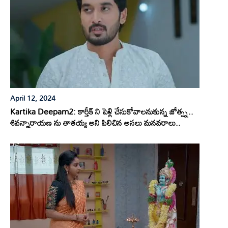
April 12, 2024
Kartika Deepam2: కార్తీక్ ని పెళ్లి చేసుకోవాలనుకున్న జోత్స్న..
శివన్నారాయణ ను తాతయ్య అని పిలిచిన అసలు మనవరాలు..