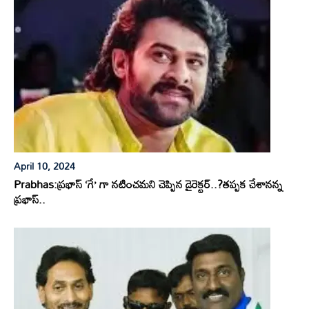
April 10, 2024
Prabhas:ప్రభాస్ ‘గే’ గా నటించమని చెప్పిన డైరెక్టర్..?తప్పక చేశానన్న
ప్రభాస్..