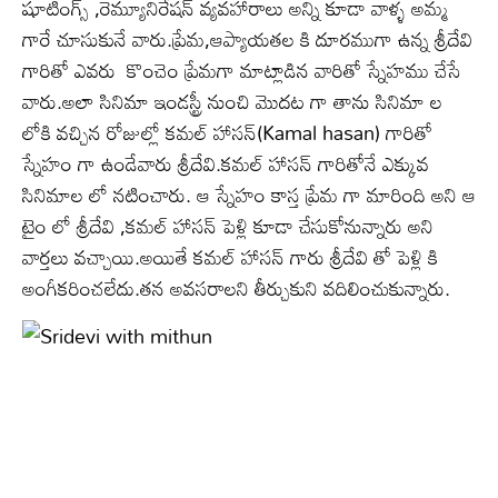
షూటింగ్స్ ,రెమ్యూనిరేషన్ వ్యవహారాలు అన్ని కూడా వాళ్ళ అమ్మ
గారే చూసుకునే వారు.ప్రేమ,ఆప్యాయతల కి దూరముగా ఉన్న శ్రీదేవి
గారితో ఎవరు కొంచెం ప్రేమగా మాట్లాడిన వారితో స్నేహము చేసే
వారు.అలా సినిమా ఇండస్ట్రీ నుంచి మొదట గా తాను సినిమా ల
లోకి వచ్చిన రోజుల్లో కమల్ హాసన్(Kamal hasan) గారితో
స్నేహం గా ఉండేవారు శ్రీదేవి.కమల్ హాసన్ గారితోనే ఎక్కువ
సినిమాల లో నటించారు. ఆ స్నేహం కాస్త ప్రేమ గా మారింది అని ఆ
టైం లో శ్రీదేవి ,కమల్ హాసన్ పెళ్లి కూడా చేసుకోనున్నారు అని
వార్తలు వచ్చాయి.అయితే కమల్ హాసన్ గారు శ్రీదేవి తో పెళ్లి కి
అంగీకరించలేదు.తన అవసరాలని తీర్చుకుని వదిలించుకున్నారు.