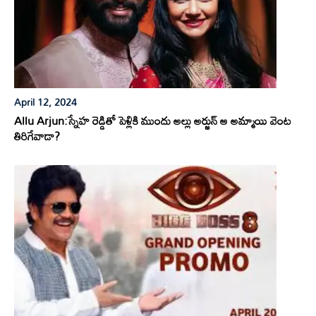
April 12, 2024
Allu Arjun:స్నేహ రెడ్డితో పెళ్లికి ముందు అల్లు అర్జున్ ఆ అమ్మాయి వెంట
తిరిగేవాడా?