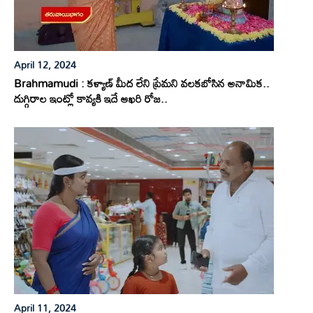
April 12, 2024
Brahmamudi : కళ్యాణ్ మీద లేని ప్రేమని వలకబోసిన అనామిక..
దుగ్గిరాల ఇంట్లో కావ్యకి ఇదే ఆఖరి రోజ..
April 11, 2024