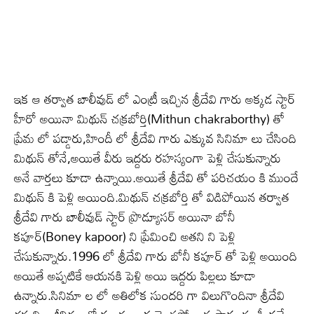
ఇక ఆ తర్వాత బాలీవుడ్ లో ఎంట్రీ ఇచ్చిన శ్రీదేవి గారు అక్కడ స్టార్
హీరో అయినా మిథున్ చక్రబోర్తి(Mithun chakraborthy) తో
ప్రేమ లో పడ్డారు,హిందీ లో శ్రీదేవి గారు ఎక్కువ సినిమా లు చేసింది
మిథున్ తోనే,అయితే వీరు ఇద్దరు రహస్యంగా పెళ్లి చేసుకున్నారు
అనే వార్తలు కూడా ఉన్నాయి.అయితే శ్రీదేవి తో పరిచయం కి ముందే
మిథున్ కి పెళ్లి అయింది.మిథున్ చక్రబోర్తి తో విడిపోయిన తర్వాత
శ్రీదేవి గారు బాలీవుడ్ స్టార్ ప్రొడ్యూసర్ అయినా బోనీ
కపూర్(Boney kapoor) ని ప్రేమించి అతని ని పెళ్లి
చేసుకున్నారు.1996 లో శ్రీదేవి గారు బోనీ కపూర్ తో పెళ్లి అయింది
అయితే అప్పటికే ఆయనకి పెళ్లి అయి ఇద్దరు పిల్లలు కూడా
ఉన్నారు.సినిమా ల లో అతిలోక సుందరి గా విలుగొందినా శ్రీదేవి