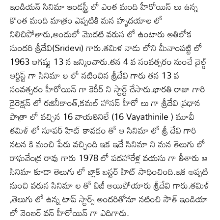
ఇండియన్ సినిమా ఇండస్ట్రీ లో ఎంత మంది హీరోయిన్ లు ఉన్న
కొంత మంది మాత్రం ఎప్పటికి మన హృదయాల లో
నిలిచిపోతారు,అందులో మొదటి వరుస లో ఉంటారు అతిలోక
సుందరి శ్రీదేవి(Sridevi) గారు.తమిళ నాడు లోని మీనాంపట్టి లో
1963 ఆగష్టు 13 న జన్మించారు.తన 4 వ సంవత్సరం నుంచే చైల్డ్
ఆర్టిస్ట్ గా సినిమా ల లో నటించిన శ్రీదేవి గారు తన 13 వ
సంవత్సరం హీరోయిన్ గా కెరీర్ ని స్టార్ట్ చేసారు.భారతి రాజా గారి
డైరెక్షన్ లో రజినీకాంత్,కమల్ హాసన్ హీరో లు గా శ్రీదేవి ప్రధాన
పాత్రా లో వచ్చిన 16 వాయతినిలే (16 Vayathinile ) మూవీ
తమిళ్ లో సూపర్ హిట్ కావడం తో ఆ సినిమా లో శ్రీ దేవి గారి
నటన కి మంచి పేరు వచ్చింది ఇక ఇదే సినిమా ని మన తెలుగు లో
రాఘవేంద్ర రావు గారు 1978 లో పదహారేళ్ల వయసు గా తీశారు ఆ
సినిమా కూడా తెలుగు లో బ్లాక్ బస్టర్ హిట్ సాధించింది.ఇక అప్పటి
నుంచి వరుస సినిమా ల తో బిజీ అయిపోయారు శ్రీదేవి గారు.తమిళ్
,తెలుగు లో ఉన్న టాప్ స్టార్స్ అందరితోనూ నటించి సౌత్ ఇండియా
లో నెంబర్ వన్ హీరోయిన్ గా ఎదిగారు.