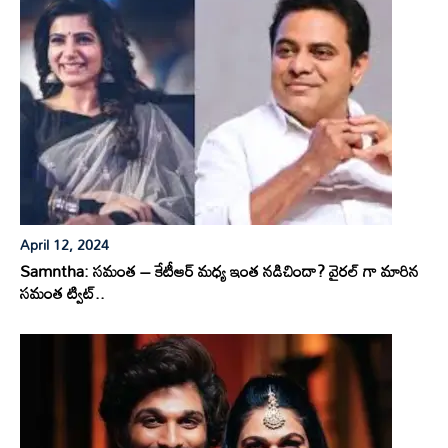
April 12, 2024
Samntha: సమంత – కేటీఆర్ మధ్య ఇంత నడిచిందా? వైరల్ గా మారిన
సమంత ట్విట్..