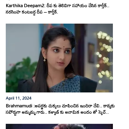
Karthika Deepam2: దీప కు తెలివిగా సహాయం చేసిన కార్తీక్..
నరసింహ కంటబడ్డ దీప – కార్తీక్.
April 11, 2024
Brahmamudi :అపర్ణకు చుక్కలు చూపించిన ఇందిరా దేవి.. కావ్యకు
సపోర్టుగా అమ్మమ్మ గారు.. కళ్యాణ్ కు అనామిక అందం తో స్కెచ్..