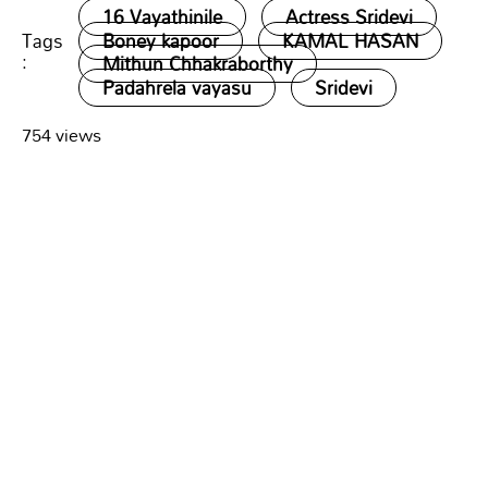
16 Vayathinile
Actress Sridevi
Tags
Boney kapoor
KAMAL HASAN
:
Mithun Chhakraborthy
Padahrela vayasu
Sridevi
754 views