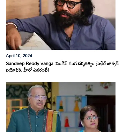
April 10, 2024
Sandeep Reddy Vanga :సందీప్ వంగ దర్శకత్వం మైఖేల్ జాక్సన్
బయోపిక్..హీరో ఎవరంటే!