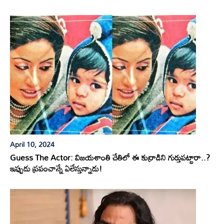
April 10, 2024
Guess The Actor: విజయశాంతి చేతిలో ఈ కుర్రాడిని గుర్తుపట్టారా..?
ఇప్పుడు ప్రపంచాన్నే ఏలేస్తున్నాడు!