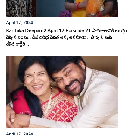
April 17, 2024
Karthika Deepam2 April 17 Episoide 21:పారిజాతానికి అబద్దం
చెప్పిన బంటు.. దీప దరిద్ర దేవత అన్న అనసూయ.. సౌర్య ని ఖుషి
చేసిన కార్తీక్ ..
April 17, 2024