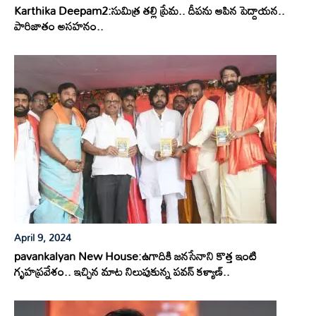
Karthika Deepam2:సుమిత్ర తల్లి ప్రేమ.. దీపను ఆపిన పెద్దాయన..
పారిజాతం అసహనం..
April 9, 2024
pavankalyan New House:ఉగాదికి జనసేనాని కొత్త ఇంటి
గృహప్రవేశం.. ఇచ్చిన మాట నిలుపుకున్న పవన్ కళ్యాణ్..