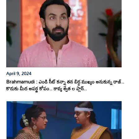
April 9, 2024
Brahmamudi : ఎండి సీట్ కన్నా తన బిడ్డ ముఖ్యం అనుకున్న రాజ్..
కొడుకు మీద అపర్ణ కోపం.. కావ్య శ్వేత ల ప్లాన్..