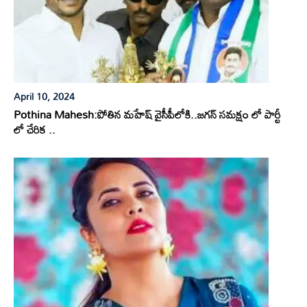
April 10, 2024
Pothina Mahesh:పోతిన మహేష్ వైసీపీలోకి..జగన్ సమక్షం లో పార్టీ
లో చేరిక ..