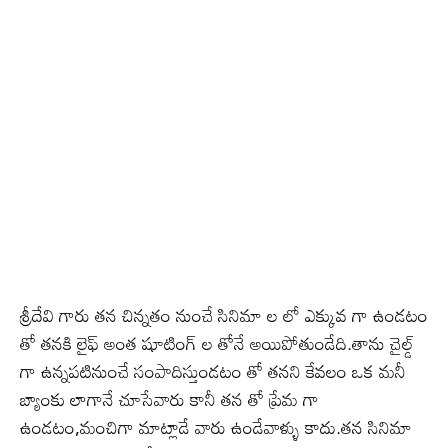
శ్రీదేవి గారు తన చిన్నతం నుంచే సినిమా ల లో ఎక్కువ గా ఉండటం
తో తనకి లైఫ్ అంత షూటింగ్ ల తోనే అయిపోతుండేది.తాను చైల్డ్
గా ఉన్నపటినుంచే సంపాదిస్తుండటం తో తనని కేవలం ఒక మనీ
బ్యాంకు లాగానే చూసేవారు కానీ తన తో ప్రేమ గా
ఉండటం,మంచిగా మాట్లాడే వారు ఉండేవాళ్ళు కాదు.తన సినిమా