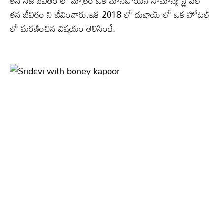
తన నిజ జీవితం లో మాత్రం ఒక మోసపోయిన సామాన్య స్త్రీ వలే
తన జీవితం ని జీవించారు.ఇక 2018 లో దుబాయ్ లో ఒక హోటల్
లో మరణించిన విషయం తెలిసిందే.