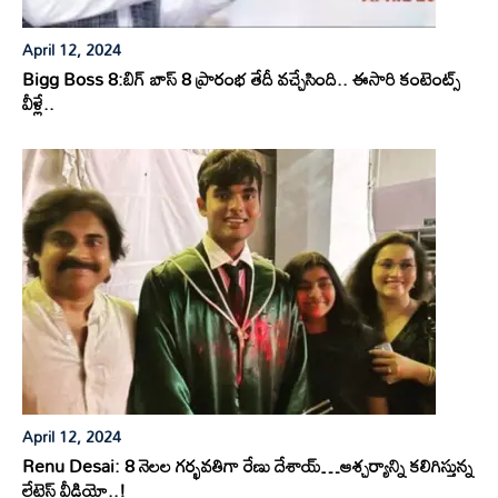
April 12, 2024
Bigg Boss 8:బిగ్ బాస్ 8 ప్రారంభ తేదీ వచ్చేసింది.. ఈసారి కంటెంట్స్
వీళ్లే..
April 12, 2024
Renu Desai: 8 నెలల గర్భవతిగా రేణు దేశాయ్…ఆశ్చర్యాన్ని కలిగిస్తున్న
లేటెస్ట్ వీడియో..!