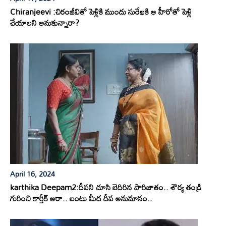
Chiranjeevi :చిరంజీవితో పెళ్లికి ముందు సురేఖకి ఆ హీరోతో పెళ్లి
చేయాలని అనుకున్నారా?
April 16, 2024
karthika Deepam2:దీపని చూసి బెదిరిన పారిజాతం.. శౌర్య తండ్రి
గురించి కార్తీక్ అరా.. బంటు మీద దీప అనుమానం..