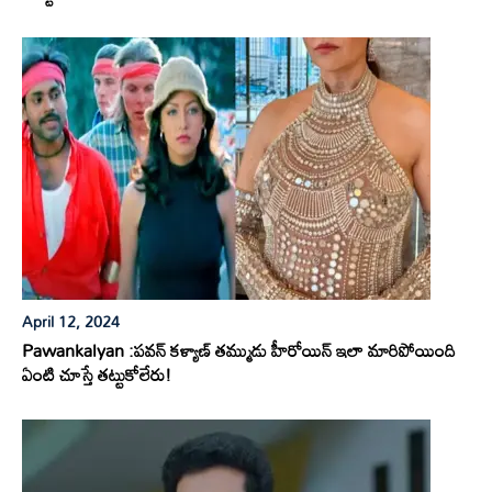
April 12, 2024
Pawankalyan :పవన్ కళ్యాణ్ తమ్ముడు హీరోయిన్ ఇలా మారిపోయింది
ఏంటి చూస్తే తట్టుకోలేరు!