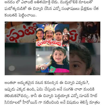
అనడం లో ఎలాంటి అతిశయోక్తి లేదు. ముద్దులొలికే మాటలతో
ఘటోత్కచుడితో ఈ చిన్నారి చేసిన ఎన్నో సంభాషణలు ప్రేక్షకుల చేత
కంటతడి పెట్టించాయి.
అంతలా అద్భుతమైన నటన కనబర్చిన ఈ చిన్నారి ఎవ్వరు?,
ఇప్పుడు ఎక్కడ ఉంది, ఏమి చేస్తుంది అనే సంగతి చాలా మందికి
తెలియకపోవచ్చు. కానీ ఈ చిన్నారి పెద్దయ్యాక ఎన్నో సూపర్ హిట్
సినిమాలలో హీరోయిన్ గా నటించింది అనే విషయం తెలిస్తే మాత్రం