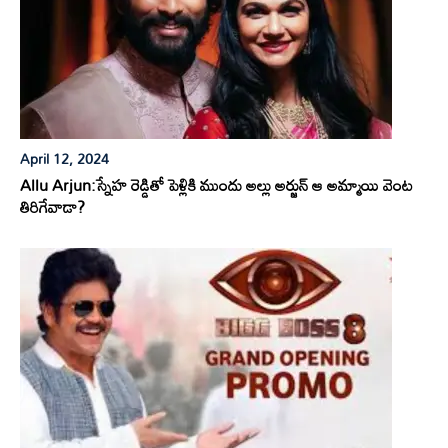
April 12, 2024
Allu Arjun:స్నేహ రెడ్డితో పెళ్లికి ముందు అల్లు అర్జున్ ఆ అమ్మాయి వెంట
తిరిగేవాడా?