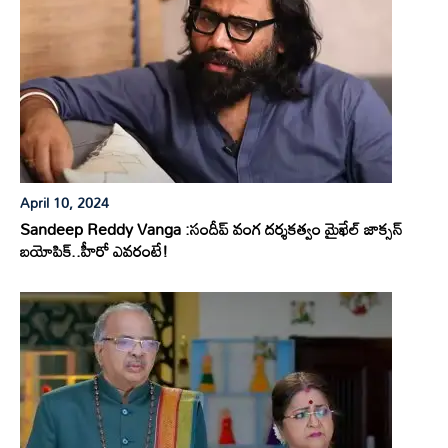
April 10, 2024
Sandeep Reddy Vanga :సందీప్ వంగ దర్శకత్వం మైఖేల్ జాక్సన్
బయోపిక్..హీరో ఎవరంటే!