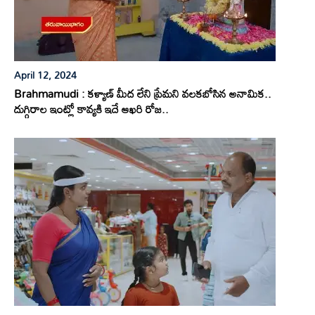
April 12, 2024
Brahmamudi : కళ్యాణ్ మీద లేని ప్రేమని వలకబోసిన అనామిక..
దుగ్గిరాల ఇంట్లో కావ్యకి ఇదే ఆఖరి రోజ..