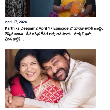
April 17, 2024
Karthika Deepam2 April 17 Episoide 21:పారిజాతానికి అబద్దం
చెప్పిన బంటు.. దీప దరిద్ర దేవత అన్న అనసూయ.. సౌర్య ని ఖుషి
చేసిన కార్తీక్ ..