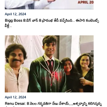
April 12, 2024
Bigg Boss 8:బిగ్ బాస్ 8 ప్రారంభ తేదీ వచ్చేసింది.. ఈసారి కంటెంట్స్
వీళ్లే..
April 12, 2024
Renu Desai: 8 నెలల గర్భవతిగా రేణు దేశాయ్…ఆశ్చర్యాన్ని కలిగిస్తున్న