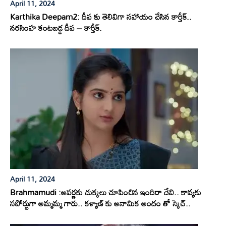
April 11, 2024
Karthika Deepam2: దీప కు తెలివిగా సహాయం చేసిన కార్తీక్..
నరసింహ కంటబడ్డ దీప – కార్తీక్.
April 11, 2024
Brahmamudi :అపర్ణకు చుక్కలు చూపించిన ఇందిరా దేవి.. కావ్యకు
సపోర్టుగా అమ్మమ్మ గారు.. కళ్యాణ్ కు అనామిక అందం తో స్కెచ్..