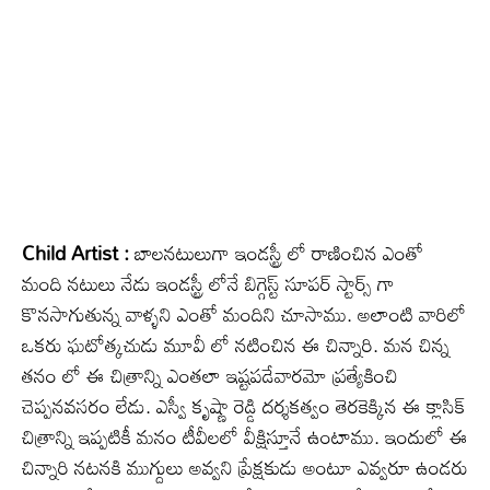
Child Artist :
బాలనటులుగా ఇండస్ట్రీ లో రాణించిన ఎంతో
మంది నటులు నేడు ఇండస్ట్రీ లోనే బిగ్గెస్ట్ సూపర్ స్టార్స్ గా
కొనసాగుతున్న వాళ్ళని ఎంతో మందిని చూసాము. అలాంటి వారిలో
ఒకరు ఘటోత్కచుడు మూవీ లో నటించిన ఈ చిన్నారి. మన చిన్న
తనం లో ఈ చిత్రాన్ని ఎంతలా ఇష్టపడేవారమో ప్రత్యేకించి
చెప్పనవసరం లేడు. ఎస్వీ కృష్ణా రెడ్డి దర్శకత్వం తెరకెక్కిన ఈ క్లాసిక్
చిత్రాన్ని ఇప్పటికీ మనం టీవీలలో వీక్షిస్తూనే ఉంటాము. ఇందులో ఈ
చిన్నారి నటనకి ముగ్దులు అవ్వని ప్రేక్షకుడు అంటూ ఎవ్వరూ ఉండరు