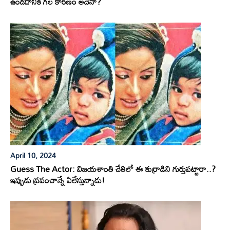
ఉండడానికి గల కారణం అదేనా?
April 10, 2024
Guess The Actor: విజయశాంతి చేతిలో ఈ కుర్రాడిని గుర్తుపట్టారా..?
ఇప్పుడు ప్రపంచాన్నే ఏలేస్తున్నాడు!