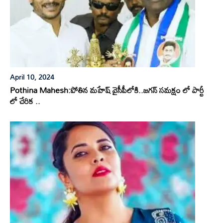
April 10, 2024
Pothina Mahesh:పోతిన మహేష్ వైసీపీలోకి..జగన్ సమక్షం లో పార్టీ
లో చేరిక ..