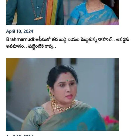
April 10, 2024
Brahmamudi:ఆఫీసులో తన బుద్ధి బయట పెట్టుకున్న రాహుల్.. అపర్ణకు
అవమానం.. పుట్టింటికి కావ్య..