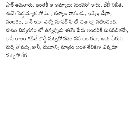
షాక్ అవుతారు. ఇంతకీ ఆ అమ్మాయి మరెవరో కాదు, బేబీ నిఖిత.
ఈమె పెద్దయ్యాక హాయ్ , కల్యాణ రాముడు, ఖుషి ఖుషీగా,
సంబరం, డాన్ ఇలా ఎన్నో సూపర్ హిట్ చిత్రాల్లో నటించింది.
మనం చిన్నతనం లో ఉన్నప్పుడు ఈమె పేరు అందరికీ సుపరిచితమే,
కానీ కాలం గడిచే కొద్దీ మర్చిపోవడం సహజం కదా, ఆమె పేరుని
మర్చిపోవచ్చు కానీ, ముఖాన్ని మాత్రం అంత తేలికగా ఎవ్వరూ
మర్చిపోలేరు.