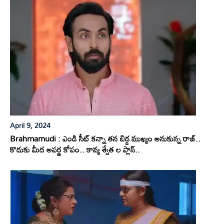
April 9, 2024
Brahmamudi : ఎండి సీట్ కన్నా తన బిడ్డ ముఖ్యం అనుకున్న రాజ్..
కొడుకు మీద అపర్ణ కోపం.. కావ్య శ్వేత ల ప్లాన్..