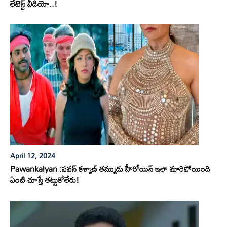
లేటెస్ట్ వీడియో..!
April 12, 2024
Pawankalyan :పవన్ కళ్యాణ్ తమ్ముడు హీరోయిన్ ఇలా మారిపోయింది
ఏంటి చూస్తే తట్టుకోలేరు!