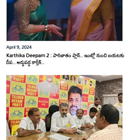
April 9, 2024
Karthika Deepam 2 : పారిజాతం ప్లాన్.. ఇంట్లో నుంచి బయటకు
దీప.. అడ్డుపడ్డ కార్తీక్..