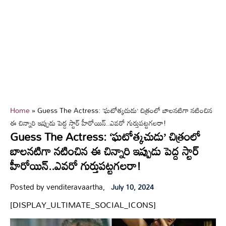
Home
»
Guess The Actress: ‘ఘటోత్కచుడు’ చిత్రంలో బాలనటిగా నటించిన
ఈ చిన్నారి ఇప్పుడు పెద్ద స్టార్ హీరోయిన్..ఎవరో గుర్తుపట్టగలరా!
Guess The Actress: ‘ఘటోత్కచుడు’ చిత్రంలో
బాలనటిగా నటించిన ఈ చిన్నారి ఇప్పుడు పెద్ద స్టార్
హీరోయిన్..ఎవరో గుర్తుపట్టగలరా!
Posted by venditeravaartha,
July 10, 2024
[DISPLAY_ULTIMATE_SOCIAL_ICONS]