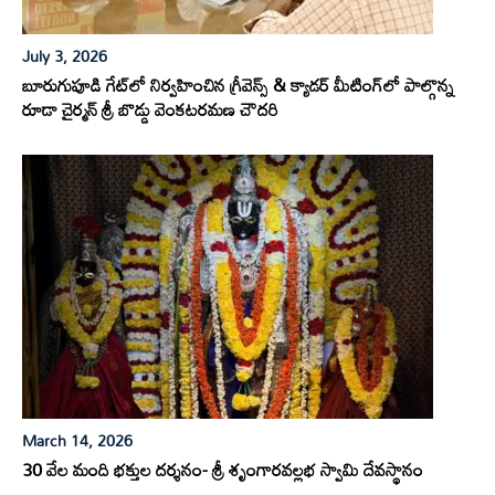
July 3, 2026
బూరుగుపూడి గేట్‌లో నిర్వహించిన గ్రీవెన్స్ & క్యాడర్ మీటింగ్‌లో పాల్గొన్న
రూడా చైర్మన్ శ్రీ బొడ్డు వెంకటరమణ చౌదరి
March 14, 2026
30 వేల మంది భక్తుల దర్శనం- శ్రీ శృంగారవల్లభ స్వామి దేవస్థానం