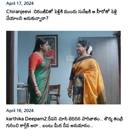
April 17, 2024
Chiranjeevi :చిరంజీవితో పెళ్లికి ముందు సురేఖకి ఆ హీరోతో పెళ్లి
చేయాలని అనుకున్నారా?
April 16, 2024
karthika Deepam2:దీపని చూసి బెదిరిన పారిజాతం.. శౌర్య తండ్రి
గురించి కార్తీక్ అరా.. బంటు మీద దీప అనుమానం..