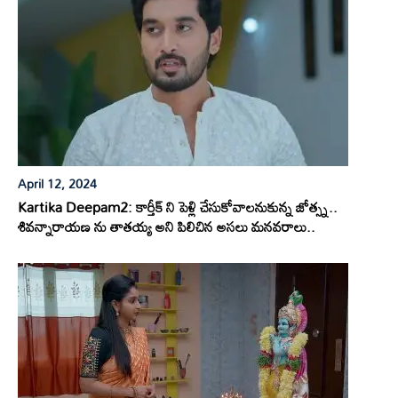
April 12, 2024
Kartika Deepam2: కార్తీక్ ని పెళ్లి చేసుకోవాలనుకున్న జోత్స్న..
శివన్నారాయణ ను తాతయ్య అని పిలిచిన అసలు మనవరాలు..