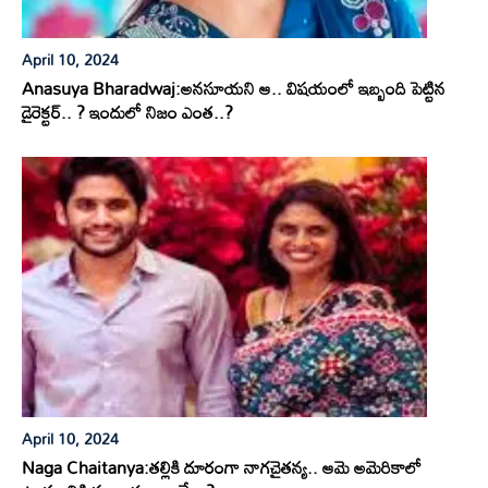
April 10, 2024
Anasuya Bharadwaj:అనసూయని ఆ.. విషయంలో ఇబ్బంది పెట్టిన
డైరెక్టర్.. ? ఇందులో నిజం ఎంత..?
April 10, 2024
Naga Chaitanya:తల్లికి దూరంగా నాగచైతన్య.. ఆమె అమెరికాలో