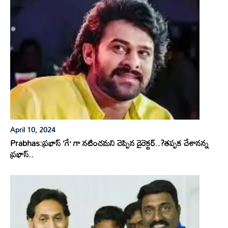
April 10, 2024
Prabhas:ప్రభాస్ ‘గే’ గా నటించమని చెప్పిన డైరెక్టర్..?తప్పక చేశానన్న
ప్రభాస్..