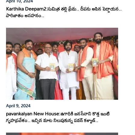
April 10, 2024
Karthika Deepam2:సుమిత్ర తల్లి ప్రేమ.. దీపను ఆపిన పెద్దాయన..
పారిజాతం అసహనం..
April 9, 2024
pavankalyan New House:ఉగాదికి జనసేనాని కొత్త ఇంటి
గృహప్రవేశం.. ఇచ్చిన మాట నిలుపుకున్న పవన్ కళ్యాణ్..