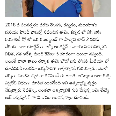
2018 వ సంవత్సరం వరకు తెలుగు, కన్నడం, మలయాళం
మరియు హిందీ భాషల్లో నటించిన ఈమె, కన్నడ లో బిగ్ బాస్
రియాలిటీ షో లో ఒక కంటెస్టెంట్ గా పాల్గొని టాప్ 2 వరకు
చేరింది. ఇలా యాక్టీవ్ గా అన్నీ ఇండస్ట్రీస్ జనాలకు సుపరిచితమైన
నిఖిత, గత ఆరేళ్ళ నుండి కెమెరా కి దూరంగా ఉంటూ వస్తుంది.
అయితే చాలా కాలం తర్వాత ఈమె ఫోటోలను సోషల్ మీడియా లో
చూసేసరికి అందరూ ఒక్కసారిగా ఆశ్చర్యానికి గురయ్యారు. ఎంతో
చక్కగా చూడముచ్చటగా కనిపించే ఈ తెలుగు అమ్మాయి ఇలా గుర్తు
పట్టలేని విధంగా మారిపోయిందేంటి అని ఆశ్చర్యాన్ని వ్యక్తం
చేస్తున్నారు నెటిజెన్స్. అంతలా ఆశ్చర్యానికి గురి చేస్తున్న ఆమె లేటెస్ట్
లుక్ ఎక్సక్లూసివ్ గా మీకోసం అందిస్తున్నాం చూడండి.