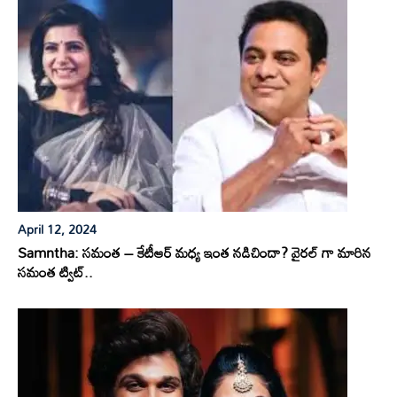
April 12, 2024
Samntha: సమంత – కేటీఆర్ మధ్య ఇంత నడిచిందా? వైరల్ గా మారిన
సమంత ట్విట్..