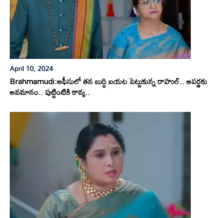
April 10, 2024
Brahmamudi:ఆఫీసులో తన బుద్ధి బయట పెట్టుకున్న రాహుల్.. అపర్ణకు
అవమానం.. పుట్టింటికి కావ్య..