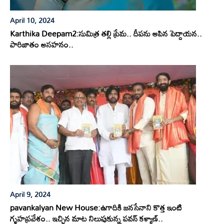
April 10, 2024
Karthika Deepam2:సుమిత్ర తల్లి ప్రేమ.. దీపను ఆపిన పెద్దాయన..
పారిజాతం అసహనం..
April 9, 2024
pavankalyan New House:ఉగాదికి జనసేనాని కొత్త ఇంటి
గృహప్రవేశం.. ఇచ్చిన మాట నిలుపుకున్న పవన్ కళ్యాణ్..