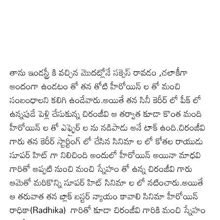
తాను ఇండస్ట్రీ కి వచ్చిన మొదట్లోనే సక్సెస్ రావడం ,చలాకీగా
అందంగా ఉండటం తో తన తోటి హీరోయిన్ ల తో మంచి
సంబంధాలని కలిగి ఉండేవారు.అయితే తన సినీ కెరీర్ లో పీక్ లో
ఉన్నపుడే పెళ్లి చేసుకున్న చిరంజీవి ఆ తర్వాత కూడా కొంత మంది
హీరోయిన్ ల తో ఎఫ్ఫైర్ ల ను నడిపాడు అనే టాక్ ఉంది.చిరంజీవి
గారు తన కెరీర్ స్టార్టింగ్ లో చేసిన సినిమా ల లో కోతల రాయుడు
సూపర్ హిట్ గా నిలిచింది అందులో హీరోయిన్ అయినా మాధవి
గారితో అప్పటి నుంచి మంచి స్నేహం తో ఉన్న చిరంజీవి గారు
ఆమెతో మరికొన్ని సూపర్ హిట్ సినిమా ల లో నటించారు.అయితే
ఆ తరువాత తన బ్లాక్ బస్టర్ న్యాయం కావాలి సినిమా హీరోయిన్
రాధికా(Radhika) గారితో కూడా చిరంజీవి గారికి మంచి స్నేహం