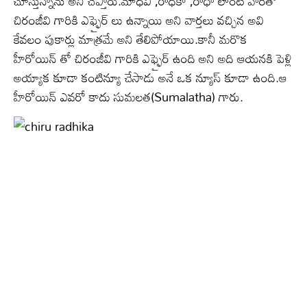
చూస్తున్నాను అని చెప్తారు.మాధవి ,రాధికా ,రాధా లాంటి వారితో
చిరంజీవి గారికి ఎఫ్ఫైర్ లు ఉన్నాయి అని వార్తలు వచ్చిన అవి
కేవలం పుకార్లు మాత్రమే అని తేలిపోయాయి.కానీ మరొక
హీరోయిన్ తో చిరంజీవి గారికి ఎఫ్ఫైర్ ఉంది అని అది ఆయనకి పెళ్లి
అయ్యాక కూడా కంటిన్యూ చేసాడు అనే ఒక న్యూస్ కూడా ఉంది.ఆ
హీరోయిన్ ఎవరో కాదు సుమలత(Sumalatha) గారు.