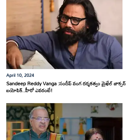
April 10, 2024
Sandeep Reddy Vanga :సందీప్ వంగ దర్శకత్వం మైఖేల్ జాక్సన్
బయోపిక్..హీరో ఎవరంటే!