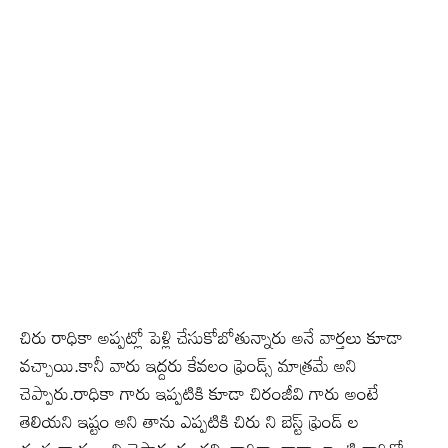
చిరు రాధికా అప్పట్లో పెళ్లి చేసుకోబోతున్నారు అనే వార్తలు కూడా
వచ్చాయి.కానీ వారు ఇద్దరు కేవలం ఫ్రెండ్స్ మాత్రమే అని
చెప్పారు.రాధికా గారు ఇప్పటికి కూడా చిరంజీవి గారు అంటే
తెలియని ఇష్టం అని తాను ఎప్పటికి చిరు ని బెస్ట్ ఫ్రెండ్ ల