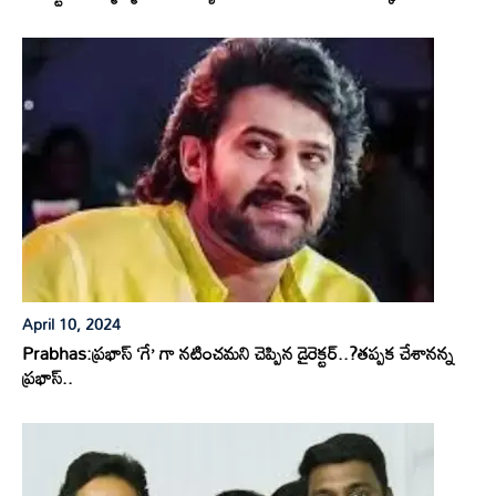
April 10, 2024
Prabhas:ప్రభాస్ ‘గే’ గా నటించమని చెప్పిన డైరెక్టర్..?తప్పక చేశానన్న
ప్రభాస్..