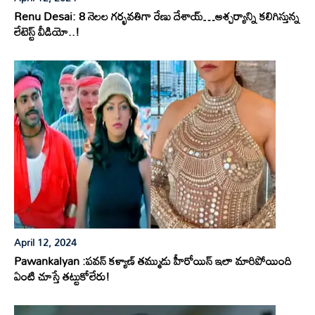
Renu Desai: 8 నెలల గర్భవతిగా రేణు దేశాయ్…ఆశ్చర్యాన్ని కలిగిస్తున్న
లేటెస్ట్ వీడియో..!
April 12, 2024
Pawankalyan :పవన్ కళ్యాణ్ తమ్ముడు హీరోయిన్ ఇలా మారిపోయింది
ఏంటి చూస్తే తట్టుకోలేరు!