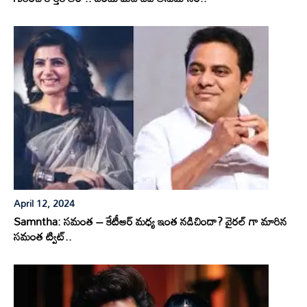
April 12, 2024
Samntha: సమంత – కేటీఆర్ మధ్య ఇంత నడిచిందా? వైరల్ గా మారిన
సమంత ట్విట్..