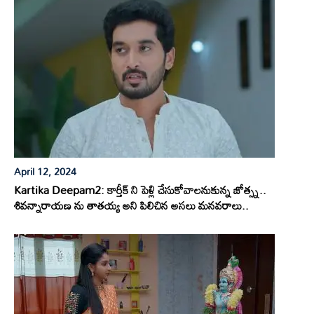
April 12, 2024
Kartika Deepam2: కార్తీక్ ని పెళ్లి చేసుకోవాలనుకున్న జోత్స్న..
శివన్నారాయణ ను తాతయ్య అని పిలిచిన అసలు మనవరాలు..