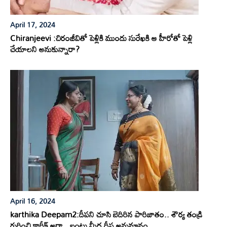
April 17, 2024
Chiranjeevi :చిరంజీవితో పెళ్లికి ముందు సురేఖకి ఆ హీరోతో పెళ్లి
చేయాలని అనుకున్నారా?
April 16, 2024
karthika Deepam2:దీపని చూసి బెదిరిన పారిజాతం.. శౌర్య తండ్రి
గురించి కార్తీక్ అరా.. బంటు మీద దీప అనుమానం..