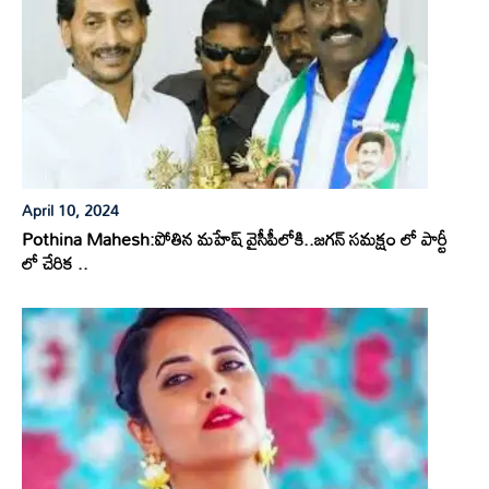
April 10, 2024
Pothina Mahesh:పోతిన మహేష్ వైసీపీలోకి..జగన్ సమక్షం లో పార్టీ
లో చేరిక ..