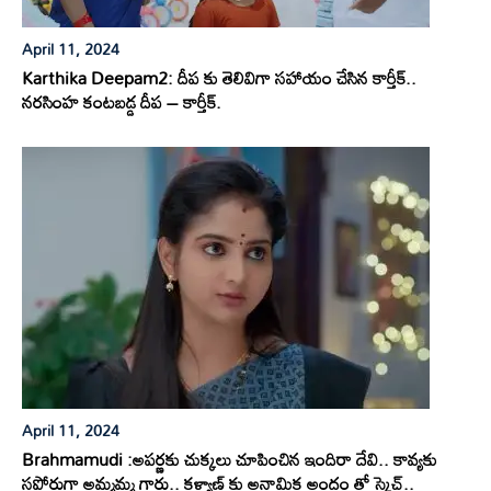
April 11, 2024
Karthika Deepam2: దీప కు తెలివిగా సహాయం చేసిన కార్తీక్..
నరసింహ కంటబడ్డ దీప – కార్తీక్.
April 11, 2024
Brahmamudi :అపర్ణకు చుక్కలు చూపించిన ఇందిరా దేవి.. కావ్యకు
సపోర్టుగా అమ్మమ్మ గారు.. కళ్యాణ్ కు అనామిక అందం తో స్కెచ్..