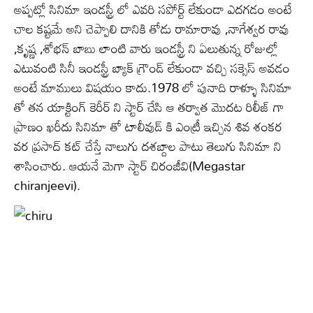
అప్పట్లో సినిమా ఇండస్ట్రీ లో ఎవరి సపోర్ట్ లేకుండా ఎదగడం అంటే
చాల కష్టమే అని చెప్పాలి దానికి తోడు రామారావు ,నాగేశ్వర రావు
,కృష్ణ ,శోభన్ బాబు లాంటి వారు ఇండస్ట్రీ ని ఏలుతున్న రోజుల్లో
ఎటువంటి సినీ ఇండస్ట్రీ బ్యాక్ గ్రౌండ్ లేకుండా వచ్చి సక్సెస్ అవడం
అంటే మాములు విషయం కాదు.1978 లో పునాది రాళ్ళూ సినిమా
తో తన యాక్టింగ్ కెరీర్ ని స్టార్ చేసి ఆ తర్వాత మొదట రిలీజ్ గా
ప్రాణం ఖరీదు సినిమా తో టాలీవుడ్ కి ఎంట్రీ ఇచ్చిన శివ శంకర
వర ప్రసాద్ కట్ చేస్తే నాలుగు దశబ్దాల పాటు తెలుగు సినిమా ని
శాసించారు. ఆయనే మెగా స్టార్ చిరంజీవి(Megastar
chiranjeevi).