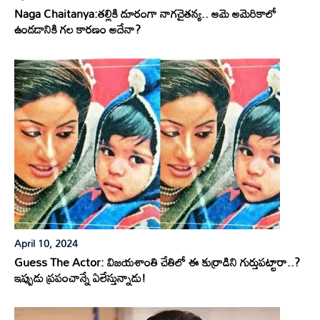
Naga Chaitanya:తల్లికి దూరంగా నాగచైతన్య.. ఆమె అమెరికాలో
ఉండడానికి గల కారణం అదేనా?
April 10, 2024
Guess The Actor: విజయశాంతి చేతిలో ఈ కుర్రాడిని గుర్తుపట్టారా..?
ఇప్పుడు ప్రపంచాన్నే ఏలేస్తున్నాడు!