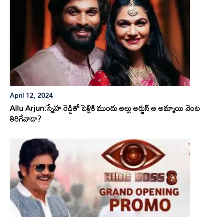
April 12, 2024
Allu Arjun:స్నేహ రెడ్డితో పెళ్లికి ముందు అల్లు అర్జున్ ఆ అమ్మాయి వెంట
తిరిగేవాడా?