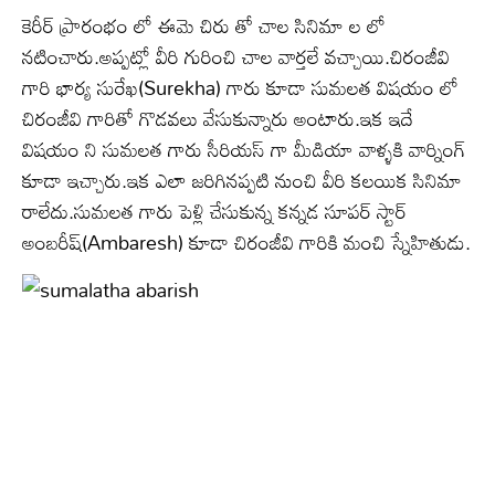
కెరీర్ ప్రారంభం లో ఈమె చిరు తో చాల సినిమా ల లో
నటించారు.అప్పట్లో వీరి గురించి చాల వార్తలే వచ్చాయి.చిరంజీవి
గారి భార్య సురేఖ(Surekha) గారు కూడా సుమలత విషయం లో
చిరంజీవి గారితో గొడవలు వేసుకున్నారు అంటారు.ఇక ఇదే
విషయం ని సుమలత గారు సీరియస్ గా మీడియా వాళ్ళకి వార్నింగ్
కూడా ఇచ్చారు.ఇక ఎలా జరిగినప్పటి నుంచి వీరి కలయిక సినిమా
రాలేదు.సుమలత గారు పెళ్లి చేసుకున్న కన్నడ సూపర్ స్టార్
అంబరీష్(Ambaresh) కూడా చిరంజీవి గారికి మంచి స్నేహితుడు.