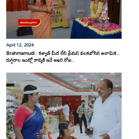
April 12, 2024
Brahmamudi : కళ్యాణ్ మీద లేని ప్రేమని వలకబోసిన అనామిక..
దుగ్గిరాల ఇంట్లో కావ్యకి ఇదే ఆఖరి రోజ..