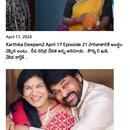
April 17, 2024
Karthika Deepam2 April 17 Episoide 21:పారిజాతానికి అబద్దం
చెప్పిన బంటు.. దీప దరిద్ర దేవత అన్న అనసూయ.. సౌర్య ని ఖుషి
చేసిన కార్తీక్ ..