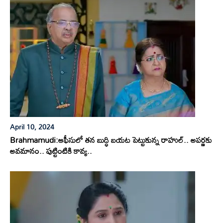
April 10, 2024
Brahmamudi:ఆఫీసులో తన బుద్ధి బయట పెట్టుకున్న రాహుల్.. అపర్ణకు
అవమానం.. పుట్టింటికి కావ్య..