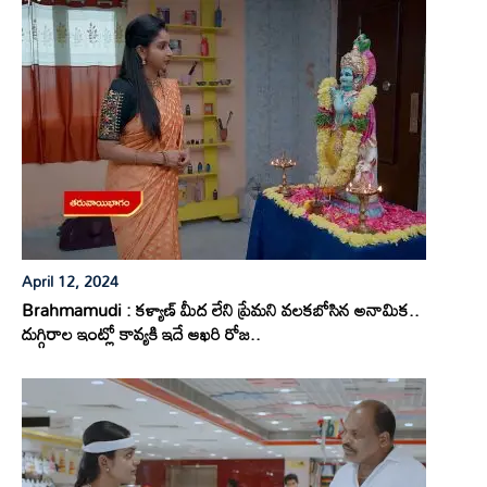
April 12, 2024
Brahmamudi : కళ్యాణ్ మీద లేని ప్రేమని వలకబోసిన అనామిక..
దుగ్గిరాల ఇంట్లో కావ్యకి ఇదే ఆఖరి రోజ..