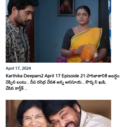
April 17, 2024
Karthika Deepam2 April 17 Episoide 21:పారిజాతానికి అబద్దం
చెప్పిన బంటు.. దీప దరిద్ర దేవత అన్న అనసూయ.. సౌర్య ని ఖుషి
చేసిన కార్తీక్ ..