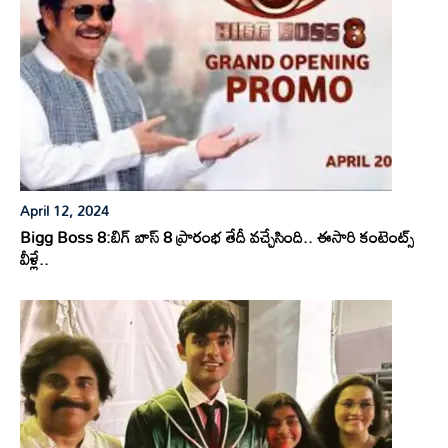
April 12, 2024
Bigg Boss 8:బిగ్ బాస్ 8 ప్రారంభ తేదీ వచ్చేసింది.. ఈసారి కంటెంట్స్
వీళ్లే..