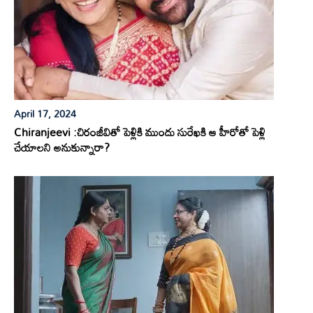
April 17, 2024
Chiranjeevi :చిరంజీవితో పెళ్లికి ముందు సురేఖకి ఆ హీరోతో పెళ్లి
చేయాలని అనుకున్నారా?