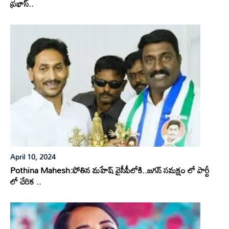
ప్రభాస్..
April 10, 2024
Pothina Mahesh:పోతిన మహేష్ వైసీపీలోకి..జగన్ సమక్షం లో పార్టీ
లో చేరిక ..