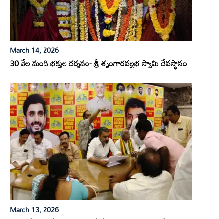
March 14, 2026
30 వేల మంది భక్తుల దర్శనం- శ్రీ శృంగారవల్లభ స్వామి దేవస్థానం
March 13, 2026