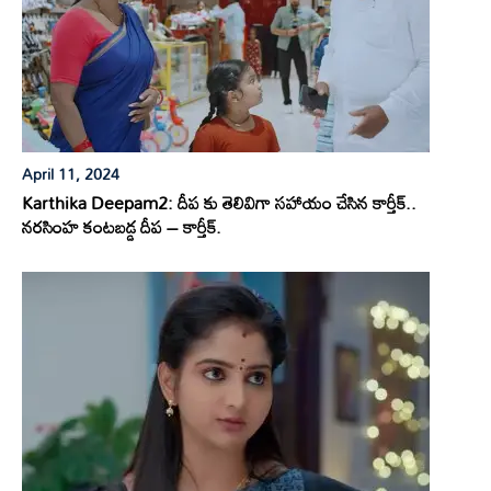
April 11, 2024
Karthika Deepam2: దీప కు తెలివిగా సహాయం చేసిన కార్తీక్..
నరసింహ కంటబడ్డ దీప – కార్తీక్.