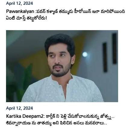
April 12, 2024
Pawankalyan :పవన్ కళ్యాణ్ తమ్ముడు హీరోయిన్ ఇలా మారిపోయింది
ఏంటి చూస్తే తట్టుకోలేరు!
April 12, 2024
Kartika Deepam2: కార్తీక్ ని పెళ్లి చేసుకోవాలనుకున్న జోత్స్న..
శివన్నారాయణ ను తాతయ్య అని పిలిచిన అసలు మనవరాలు..