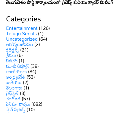
తెలుగుదేశం పార్టీ కార్యాలయంలో గ్రీవెన్స్ మరియు క్యాడర్ మీటింగ్
Categories
Entertainment
(126)
Telugu Serials
(1)
Uncategorized
(64)
ఆరోగ్యం/జీవనం
(2)
కలెక్షన్స్
(21)
క్రీడలు
(6)
బిజినెస్
(1)
మూవీ రివ్యూస్
(38)
రాజకీయాలు
(84)
ఆంధ్రప్రదేశ్
(53)
జాతీయం
(2)
తెలంగాణ
(1)
లైఫ్‌స్టైల్
(3)
వెండితెర
(57)
సినిమా వార్తలు
(682)
స్టార్ సీక్రెట్స్
(10)