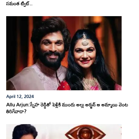
సమంత ట్విట్..
April 12, 2024
Allu Arjun:స్నేహ రెడ్డితో పెళ్లికి ముందు అల్లు అర్జున్ ఆ అమ్మాయి వెంట
తిరిగేవాడా?