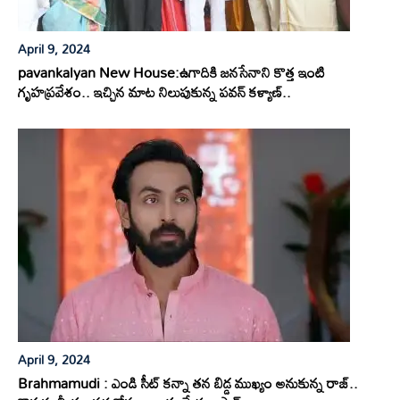
April 9, 2024
pavankalyan New House:ఉగాదికి జనసేనాని కొత్త ఇంటి
గృహప్రవేశం.. ఇచ్చిన మాట నిలుపుకున్న పవన్ కళ్యాణ్..
April 9, 2024
Brahmamudi : ఎండి సీట్ కన్నా తన బిడ్డ ముఖ్యం అనుకున్న రాజ్..