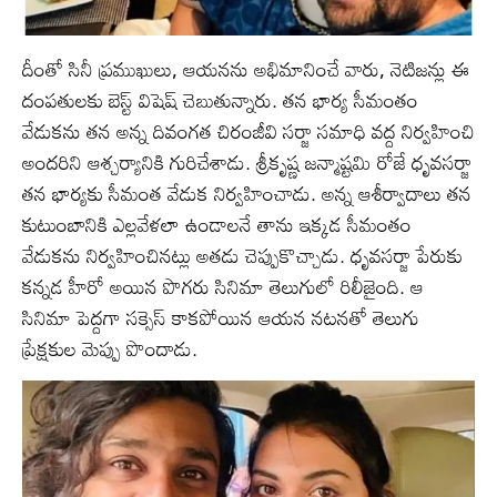
దీంతో సినీ ప్రముఖులు, ఆయనను అభిమానించే వారు, నెటిజన్లు ఈ
దంపతులకు బెస్ట్ విషెష్ చెబుతున్నారు. తన భార్య సీమంతం
వేడుకను తన అన్న దివంగత చిరంజీవి సర్జా సమాధి వద్ద నిర్వహించి
అందరిని ఆశ్చర్యానికి గురిచేశాడు. శ్రీకృష్ణ జన్మాష్టమి రోజే ధృవసర్జా
తన భార్యకు సీమంత వేడుక నిర్వహించాడు. అన్న ఆశీర్వాదాలు తన
కుటుంబానికి ఎల్లవేళలా ఉండాలనే తాను ఇక్కడ సీమంతం
వేడుకను నిర్వహించినట్లు అతడు చెప్పుకొచ్చాడు. ధృవసర్జా పేరుకు
కన్నడ హీరో అయిన పొగరు సినిమా తెలుగులో రిలీజైంది. ఆ
సినిమా పెద్దగా సక్సెస్ కాకపోయిన ఆయన నటనతో తెలుగు
ప్రేక్షకుల మెప్పు పొందాడు.