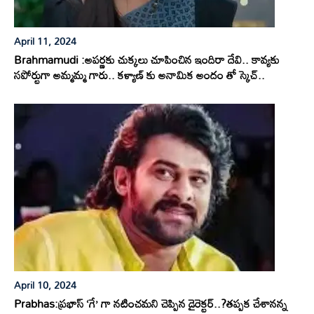
April 11, 2024
Brahmamudi :అపర్ణకు చుక్కలు చూపించిన ఇందిరా దేవి.. కావ్యకు
సపోర్టుగా అమ్మమ్మ గారు.. కళ్యాణ్ కు అనామిక అందం తో స్కెచ్..
April 10, 2024
Prabhas:ప్రభాస్ ‘గే’ గా నటించమని చెప్పిన డైరెక్టర్..?తప్పక చేశానన్న