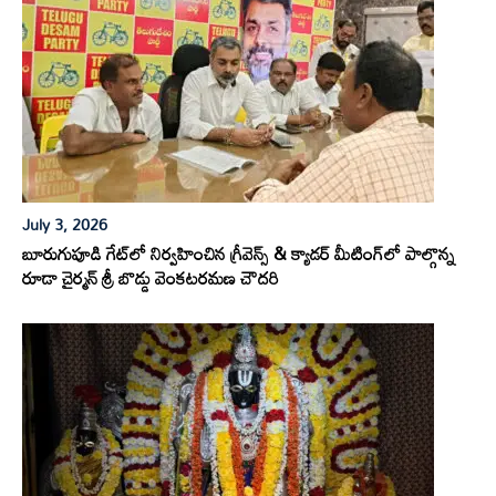
July 3, 2026
బూరుగుపూడి గేట్‌లో నిర్వహించిన గ్రీవెన్స్ & క్యాడర్ మీటింగ్‌లో పాల్గొన్న
రూడా చైర్మన్ శ్రీ బొడ్డు వెంకటరమణ చౌదరి