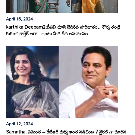
April 16, 2024
karthika Deepam2:దీపని చూసి బెదిరిన పారిజాతం.. శౌర్య తండ్రి
గురించి కార్తీక్ అరా.. బంటు మీద దీప అనుమానం..
April 12, 2024
Samntha: సమంత – కేటీఆర్ మధ్య ఇంత నడిచిందా? వైరల్ గా మారిన