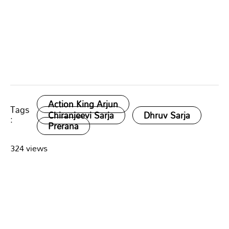
Action King Arjun
Tags
Chiranjeevi Sarja
Dhruv Sarja
:
Prerana
324 views