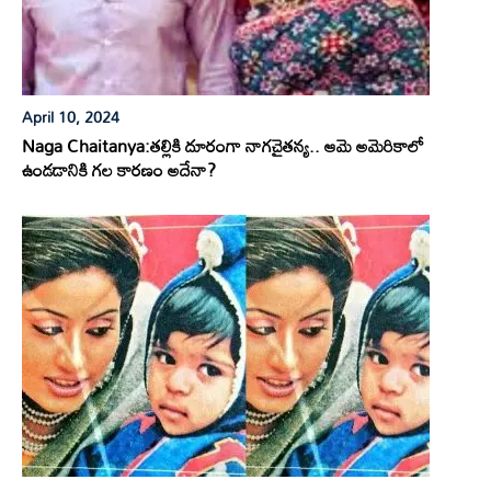
April 10, 2024
Naga Chaitanya:తల్లికి దూరంగా నాగచైతన్య.. ఆమె అమెరికాలో
ఉండడానికి గల కారణం అదేనా?