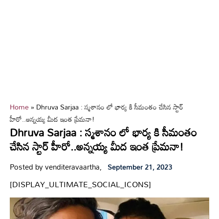
Home
»
Dhruva Sarjaa : స్మశానం లో భార్య కి సీమంతం చేసిన స్టార్
హీరో..అన్నయ్య మీద ఇంత ప్రేమనా!
Dhruva Sarjaa : స్మశానం లో భార్య కి సీమంతం
చేసిన స్టార్ హీరో..అన్నయ్య మీద ఇంత ప్రేమనా!
Posted by venditeravaartha,
September 21, 2023
[DISPLAY_ULTIMATE_SOCIAL_ICONS]