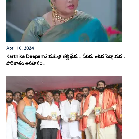
April 10, 2024
Karthika Deepam2:సుమిత్ర తల్లి ప్రేమ.. దీపను ఆపిన పెద్దాయన..
పారిజాతం అసహనం..