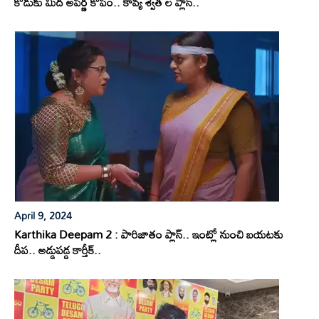
కొడుకు మీద అపర్ణ కోపం.. కావ్య శ్వేత ల ప్లాన్..
April 9, 2024
Karthika Deepam 2 : పారిజాతం ప్లాన్.. ఇంట్లో నుంచి బయటకు
దీప.. అడ్డుపడ్డ కార్తీక్..