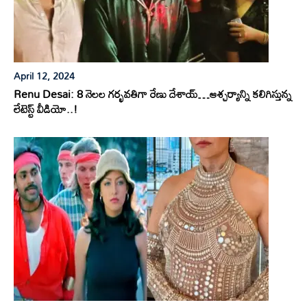
April 12, 2024
Renu Desai: 8 నెలల గర్భవతిగా రేణు దేశాయ్…ఆశ్చర్యాన్ని కలిగిస్తున్న
లేటెస్ట్ వీడియో..!