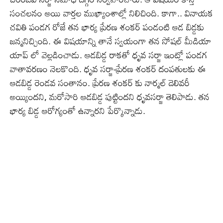
సంచలనం అయి వార్తల ముఖ్యాంశాల్లో నిలిచింది. కాగా.. వినాయక
చవితి పండగ రోజే తన భార్య ప్రేరణ శంకర్ పండంటి ఆడ బిడ్డకు
జన్మనిచ్చింది. ఈ విషయాన్ని తానే స్వయంగా తన సోషల్ మీడియా
యాప్ లో వెల్లడించాడు. ఆడబిడ్డ రాకతో ధృవ సర్జా ఇంట్లో పండగ
వాతావరణం నెలకొంది. ధృవ సర్జా-ప్రేరణ శంకర్ దంపతులకు ఈ
ఆడబిడ్డ రెండవ సంతానం. ప్రేరణ శంకర్ కు నార్మల్ డెలివరీ
అయ్యిందని, మరోసారి ఆడబిడ్డ పుట్టిందని ధృవసర్జా తెలిపాడు. తన
భార్య బిడ్డ ఆరోగ్యంతో ఉన్నారని పేర్కొన్నాడు.