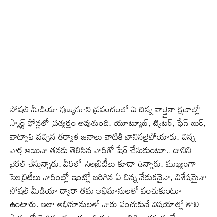
సోషల్ మీడియా పుణ్యమాని ప్రపంచంలో ఏ చిన్న వార్తైనా క్షణాల్లో
స్మార్ట్ ఫోన్లలో ప్రత్యక్షం అవుతుంది. యూట్యూబ్, ట్విటర్, ఫేస్ బుక్,
వాట్సాప్ వచ్చిన తర్వాత జనాలు వాటికి బానిసలైపోయారు. చిన్న
వార్త అయినా తనకు తెలిసిన వారితో షేర్ చేసుకుంటూ.. దానిని
వైరల్ చేస్తున్నారు. వీరిలో సెలబ్రిటీలు కూడా ఉన్నారు. ముఖ్యంగా
సెలబ్రిటీలు వారింట్లో ఇంట్లో జరిగిన ఏ చిన్న వేడుకనైనా, విశేషమైనా
సోషల్ మీడియా ద్వారా తమ అభిమానులతో పంచుకుంటూ
ఉంటారు. ఇలా అభిమానులతో వారు పంచుకునే విషయాల్లో తొలి