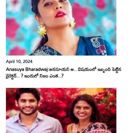
April 10, 2024
Anasuya Bharadwaj:అనసూయని ఆ.. విషయంలో ఇబ్బంది పెట్టిన
డైరెక్టర్.. ? ఇందులో నిజం ఎంత..?