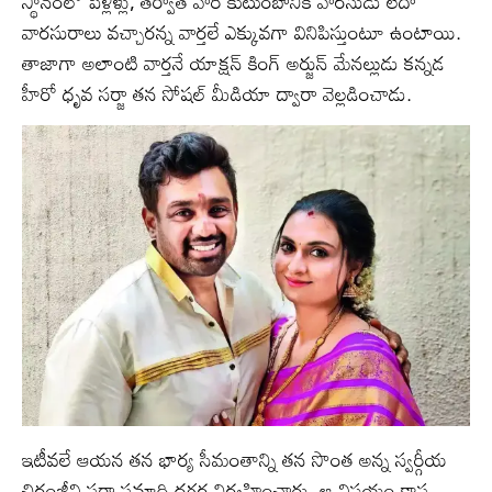
స్థానంలో పెళ్లిళ్లు, తర్వాత వారి కుటుంబానికి వారసుడు లేదా
వారసురాలు వచ్చారన్న వార్తలే ఎక్కువగా వినిపిస్తుంటూ ఉంటాయి.
తాజాగా అలాంటి వార్తనే యాక్షన్ కింగ్ అర్జున్ మేనల్లుడు కన్నడ
హీరో ధృవ సర్జా తన సోషల్ మీడియా ద్వారా వెల్లడించాడు.
ఇటీవలే ఆయన తన భార్య సీమంతాన్ని తన సొంత అన్న స్వర్గీయ
చిరంజీవి సర్జా సమాధి దగ్గర నిర్వహించారు. ఆ విషయం కాస్త