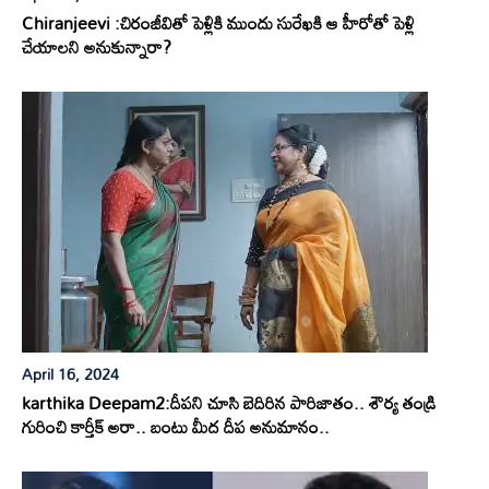
Chiranjeevi :చిరంజీవితో పెళ్లికి ముందు సురేఖకి ఆ హీరోతో పెళ్లి
చేయాలని అనుకున్నారా?
April 16, 2024
karthika Deepam2:దీపని చూసి బెదిరిన పారిజాతం.. శౌర్య తండ్రి
గురించి కార్తీక్ అరా.. బంటు మీద దీప అనుమానం..