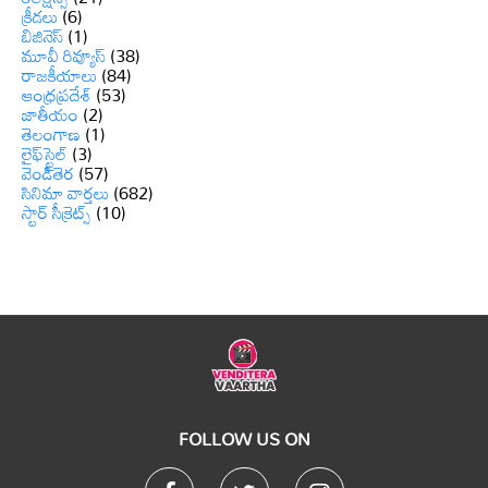
క్రీడలు
(6)
బిజినెస్
(1)
మూవీ రివ్యూస్
(38)
రాజకీయాలు
(84)
ఆంధ్రప్రదేశ్
(53)
జాతీయం
(2)
తెలంగాణ
(1)
లైఫ్‌స్టైల్
(3)
వెండితెర
(57)
సినిమా వార్తలు
(682)
స్టార్ సీక్రెట్స్
(10)
FOLLOW US ON