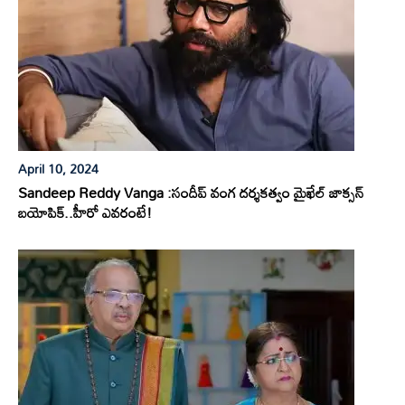
April 10, 2024
Sandeep Reddy Vanga :సందీప్ వంగ దర్శకత్వం మైఖేల్ జాక్సన్
బయోపిక్..హీరో ఎవరంటే!