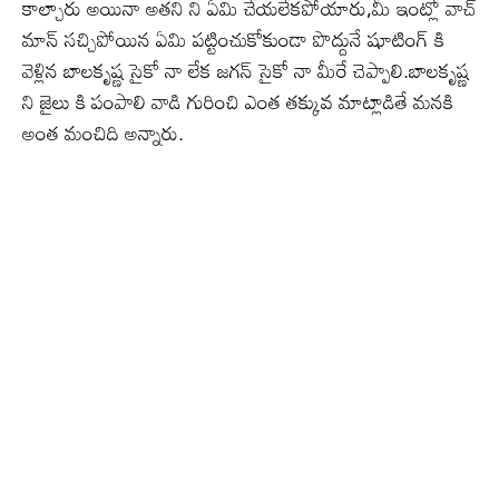
కాల్చారు అయినా అతని ని ఏమి చేయలేకపోయారు,మీ ఇంట్లో వాచ్
మాన్ సచ్చిపోయిన ఏమి పట్టించుకోకుండా పొద్దునే షూటింగ్ కి
వెళ్లిన బాలకృష్ణ సైకో నా లేక జగన్ సైకో నా మీరే చెప్పాలి.బాలకృష్ణ
ని జైలు కి పంపాలి వాడి గురించి ఎంత తక్కువ మాట్లాడితే మనకి
అంత మంచిది అన్నారు.