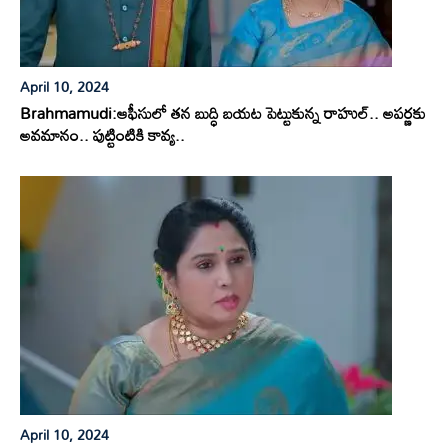
April 10, 2024
Brahmamudi:ఆఫీసులో తన బుద్ధి బయట పెట్టుకున్న రాహుల్.. అపర్ణకు
అవమానం.. పుట్టింటికి కావ్య..
April 10, 2024