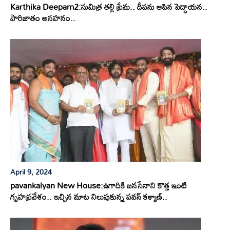
Karthika Deepam2:సుమిత్ర తల్లి ప్రేమ.. దీపను ఆపిన పెద్దాయన..
పారిజాతం అసహనం..
April 9, 2024
pavankalyan New House:ఉగాదికి జనసేనాని కొత్త ఇంటి
గృహప్రవేశం.. ఇచ్చిన మాట నిలుపుకున్న పవన్ కళ్యాణ్..