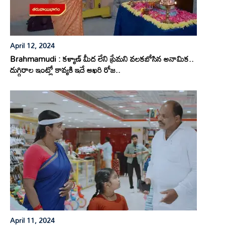
April 12, 2024
Brahmamudi : కళ్యాణ్ మీద లేని ప్రేమని వలకబోసిన అనామిక..
దుగ్గిరాల ఇంట్లో కావ్యకి ఇదే ఆఖరి రోజ..
April 11, 2024