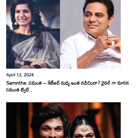
April 12, 2024
Samntha: సమంత – కేటీఆర్ మధ్య ఇంత నడిచిందా? వైరల్ గా మారిన
సమంత ట్విట్..