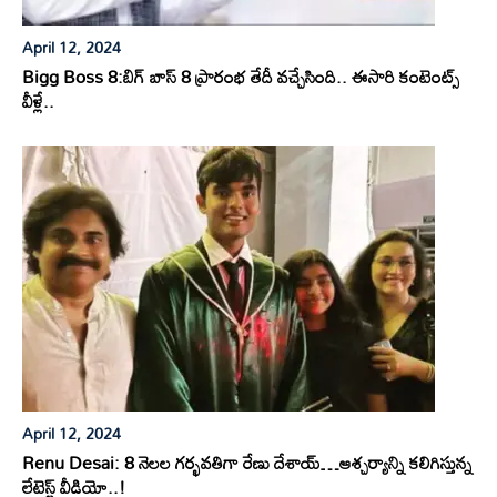
April 12, 2024
Bigg Boss 8:బిగ్ బాస్ 8 ప్రారంభ తేదీ వచ్చేసింది.. ఈసారి కంటెంట్స్
వీళ్లే..
April 12, 2024
Renu Desai: 8 నెలల గర్భవతిగా రేణు దేశాయ్…ఆశ్చర్యాన్ని కలిగిస్తున్న
లేటెస్ట్ వీడియో..!