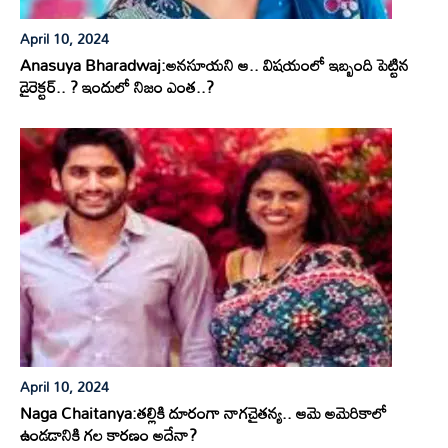
April 10, 2024
Anasuya Bharadwaj:అనసూయని ఆ.. విషయంలో ఇబ్బంది పెట్టిన
డైరెక్టర్.. ? ఇందులో నిజం ఎంత..?
April 10, 2024
Naga Chaitanya:తల్లికి దూరంగా నాగచైతన్య.. ఆమె అమెరికాలో
ఉండడానికి గల కారణం అదేనా?