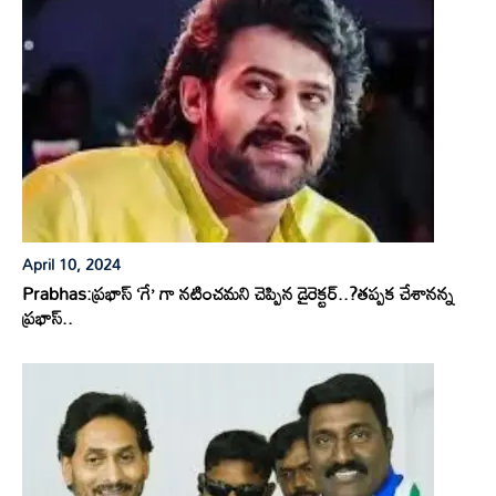
April 10, 2024
Prabhas:ప్రభాస్ ‘గే’ గా నటించమని చెప్పిన డైరెక్టర్..?తప్పక చేశానన్న
ప్రభాస్..