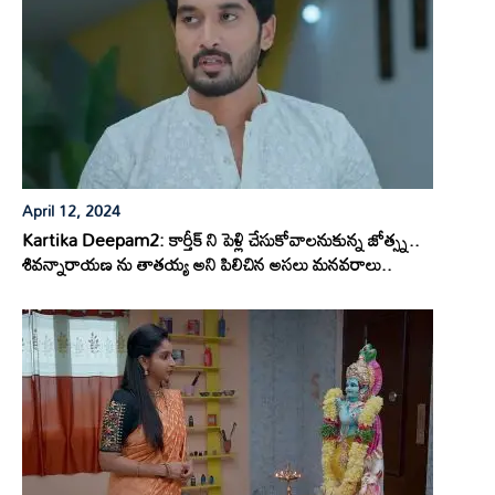
April 12, 2024
Kartika Deepam2: కార్తీక్ ని పెళ్లి చేసుకోవాలనుకున్న జోత్స్న..
శివన్నారాయణ ను తాతయ్య అని పిలిచిన అసలు మనవరాలు..