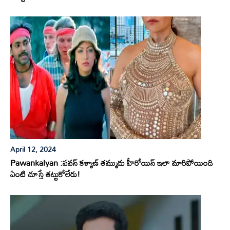
April 12, 2024
Pawankalyan :పవన్ కళ్యాణ్ తమ్ముడు హీరోయిన్ ఇలా మారిపోయింది
ఏంటి చూస్తే తట్టుకోలేరు!