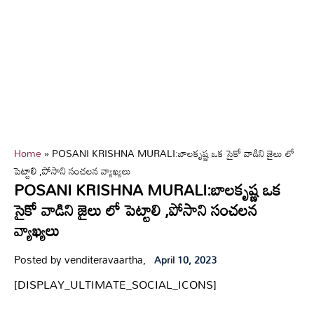
Home
»
POSANI KRISHNA MURALI:బాలకృష్ణ ఒక సైకో వాడిని జైలు లో
పెట్టాలి ,పోసాని సంచలన వ్యాఖ్యలు
POSANI KRISHNA MURALI:బాలకృష్ణ ఒక
సైకో వాడిని జైలు లో పెట్టాలి ,పోసాని సంచలన
వ్యాఖ్యలు
Posted by venditeravaartha,
April 10, 2023
[DISPLAY_ULTIMATE_SOCIAL_ICONS]