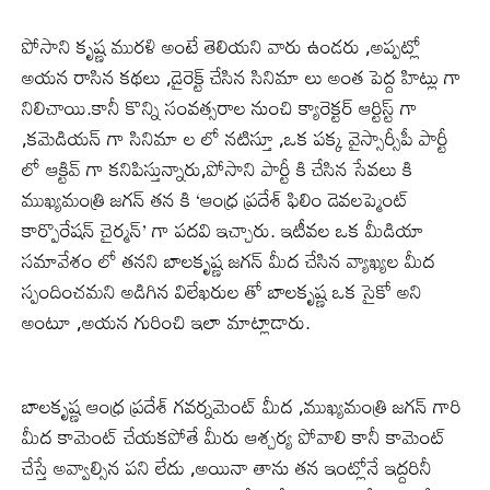
పోసాని కృష్ణ మురళి అంటే తెలియని వారు ఉండరు ,అప్పట్లో
అయన రాసిన కథలు ,డైరెక్ట్ చేసిన సినిమా లు అంత పెద్ద హిట్లు గా
నిలిచాయి.కానీ కొన్ని సంవత్సరాల నుంచి క్యారెక్టర్ ఆర్టిస్ట్ గా
,కమెడియన్ గా సినిమా ల లో నటిస్తూ ,ఒక పక్క వైస్సార్సీపీ పార్టీ
లో ఆక్టివ్ గా కనిపిస్తున్నారు,పోసాని పార్టీ కి చేసిన సేవలు కి
ముఖ్యమంత్రి జగన్ తన కి ‘ఆంధ్ర ప్రదేశ్ ఫిలిం డెవలప్మెంట్
కార్పొరేషన్ చైర్మన్’ గా పదవి ఇచ్చారు. ఇటీవల ఒక మీడియా
సమావేశం లో తనని బాలకృష్ణ జగన్ మీద చేసిన వ్యాఖ్యల మీద
స్పందించమని అడిగిన విలేఖరుల తో బాలకృష్ణ ఒక సైకో అని
అంటూ ,అయన గురించి ఇలా మాట్లాడారు.
బాలకృష్ణ ఆంధ్ర ప్రదేశ్ గవర్నమెంట్ మీద ,ముఖ్యమంత్రి జగన్ గారి
మీద కామెంట్ చేయకపోతే మీరు ఆశ్చర్య పోవాలి కానీ కామెంట్
చేస్తే అవ్వాల్సిన పని లేదు ,అయినా తాను తన ఇంట్లోనే ఇద్దరినీ