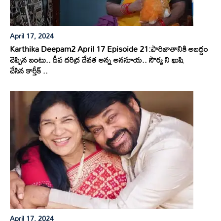
April 17, 2024
Karthika Deepam2 April 17 Episoide 21:పారిజాతానికి అబద్దం
చెప్పిన బంటు.. దీప దరిద్ర దేవత అన్న అనసూయ.. సౌర్య ని ఖుషి
చేసిన కార్తీక్ ..
April 17, 2024