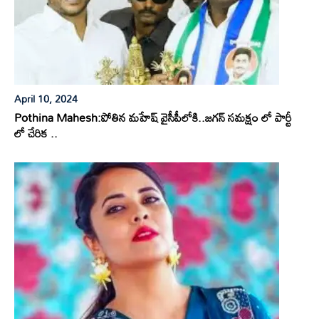
April 10, 2024
Pothina Mahesh:పోతిన మహేష్ వైసీపీలోకి..జగన్ సమక్షం లో పార్టీ
లో చేరిక ..