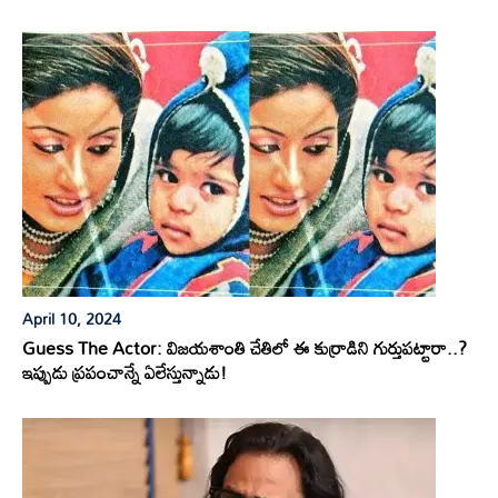
April 10, 2024
Guess The Actor: విజయశాంతి చేతిలో ఈ కుర్రాడిని గుర్తుపట్టారా..?
ఇప్పుడు ప్రపంచాన్నే ఏలేస్తున్నాడు!