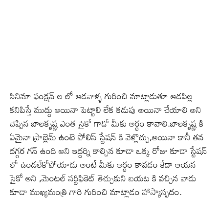
సినిమా ఫంక్షన్ ల లో ఆడవాళ్ళ గురించి మాట్లాడుతూ ఆడపిల్ల
కనిపిస్తే ముద్దు అయినా పెట్టాలి లేక కడుపు అయినా చేయాలి అని
చెప్పిన బాలకృష్ణ ఎంత సైకో గాడో మీకు అర్ధం కావాలి.బాలకృష్ణ కి
ఏమైనా ప్రాబ్లెమ్ ఉంటె పోలిస్ స్టేషన్ కి వెళ్లొచ్చు,అయినా కానీ తన
దగ్గర గన్ ఉంది అని ఇద్దర్ని కాల్చిన కూడా ఒక్క రోజు కూడా స్టేషన్
లో ఉండలేకోపోయాడు అంటే మీకు అర్ధం కావడం కేదా ఆయన
సైకో అని ,మెంటల్ సర్టిఫికెట్ తెచ్చుకుని బయట కి వచ్చిన వాడు
కూడా ముఖ్యమంత్రి గారి గురించి మాట్లాడం హాస్యాస్పదం.