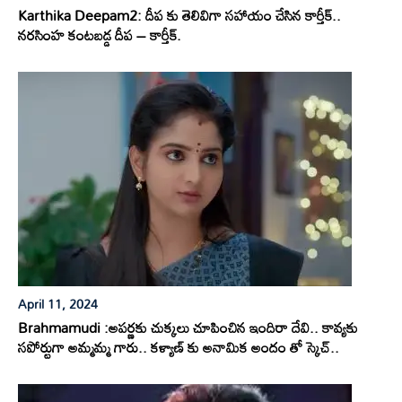
Karthika Deepam2: దీప కు తెలివిగా సహాయం చేసిన కార్తీక్..
నరసింహ కంటబడ్డ దీప – కార్తీక్.
April 11, 2024
Brahmamudi :అపర్ణకు చుక్కలు చూపించిన ఇందిరా దేవి.. కావ్యకు
సపోర్టుగా అమ్మమ్మ గారు.. కళ్యాణ్ కు అనామిక అందం తో స్కెచ్..