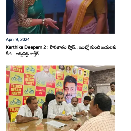
April 9, 2024
Karthika Deepam 2 : పారిజాతం ప్లాన్.. ఇంట్లో నుంచి బయటకు
దీప.. అడ్డుపడ్డ కార్తీక్..