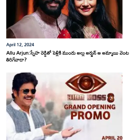
April 12, 2024
Allu Arjun:స్నేహ రెడ్డితో పెళ్లికి ముందు అల్లు అర్జున్ ఆ అమ్మాయి వెంట
తిరిగేవాడా?