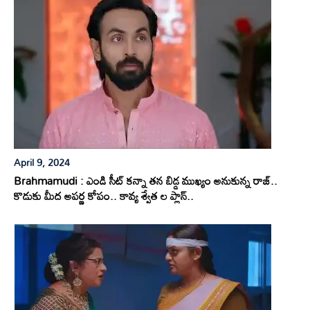
April 9, 2024
Brahmamudi : ఎండి సీట్ కన్నా తన బిడ్డ ముఖ్యం అనుకున్న రాజ్..
కొడుకు మీద అపర్ణ కోపం.. కావ్య శ్వేత ల ప్లాన్..