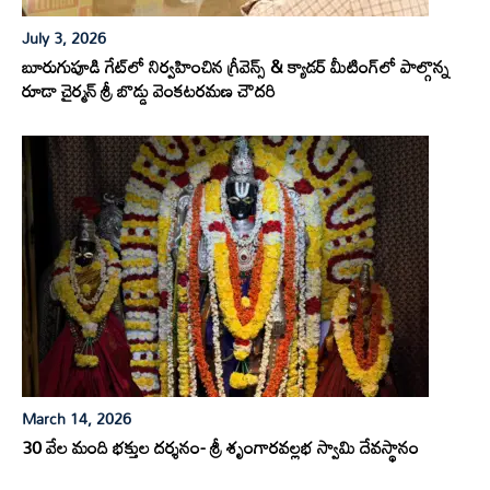
July 3, 2026
బూరుగుపూడి గేట్‌లో నిర్వహించిన గ్రీవెన్స్ & క్యాడర్ మీటింగ్‌లో పాల్గొన్న
రూడా చైర్మన్ శ్రీ బొడ్డు వెంకటరమణ చౌదరి
March 14, 2026
30 వేల మంది భక్తుల దర్శనం- శ్రీ శృంగారవల్లభ స్వామి దేవస్థానం