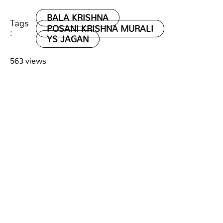
BALA KRISHNA
Tags
POSANI KRISHNA MURALI
:
YS JAGAN
563 views