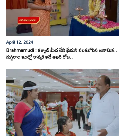
April 12, 2024
Brahmamudi : కళ్యాణ్ మీద లేని ప్రేమని వలకబోసిన అనామిక..
దుగ్గిరాల ఇంట్లో కావ్యకి ఇదే ఆఖరి రోజ..