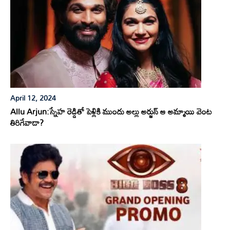
April 12, 2024
Allu Arjun:స్నేహ రెడ్డితో పెళ్లికి ముందు అల్లు అర్జున్ ఆ అమ్మాయి వెంట
తిరిగేవాడా?