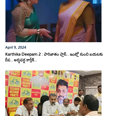
April 9, 2024
Karthika Deepam 2 : పారిజాతం ప్లాన్.. ఇంట్లో నుంచి బయటకు
దీప.. అడ్డుపడ్డ కార్తీక్..