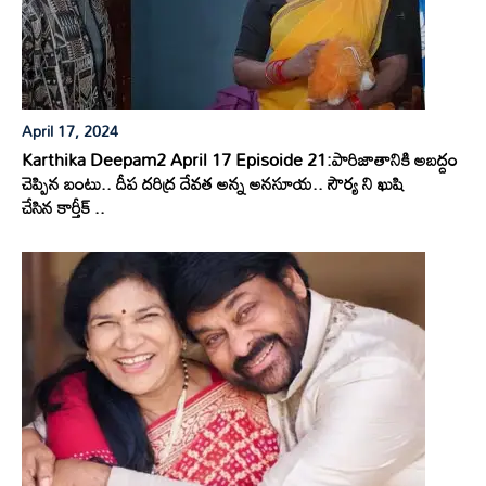
April 17, 2024
Karthika Deepam2 April 17 Episoide 21:పారిజాతానికి అబద్దం
చెప్పిన బంటు.. దీప దరిద్ర దేవత అన్న అనసూయ.. సౌర్య ని ఖుషి
చేసిన కార్తీక్ ..