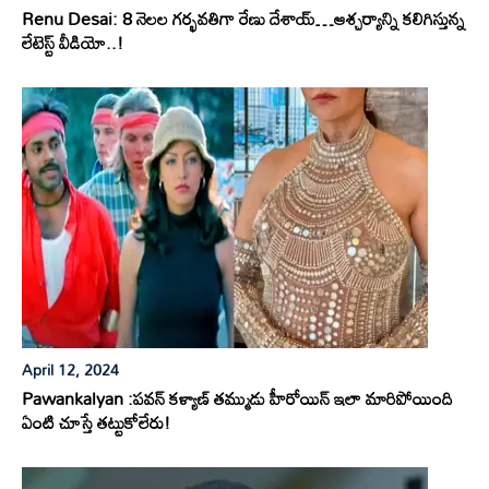
Renu Desai: 8 నెలల గర్భవతిగా రేణు దేశాయ్…ఆశ్చర్యాన్ని కలిగిస్తున్న
లేటెస్ట్ వీడియో..!
April 12, 2024
Pawankalyan :పవన్ కళ్యాణ్ తమ్ముడు హీరోయిన్ ఇలా మారిపోయింది
ఏంటి చూస్తే తట్టుకోలేరు!