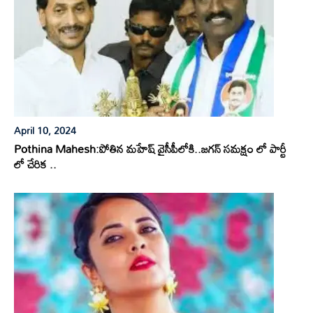
April 10, 2024
Pothina Mahesh:పోతిన మహేష్ వైసీపీలోకి..జగన్ సమక్షం లో పార్టీ
లో చేరిక ..