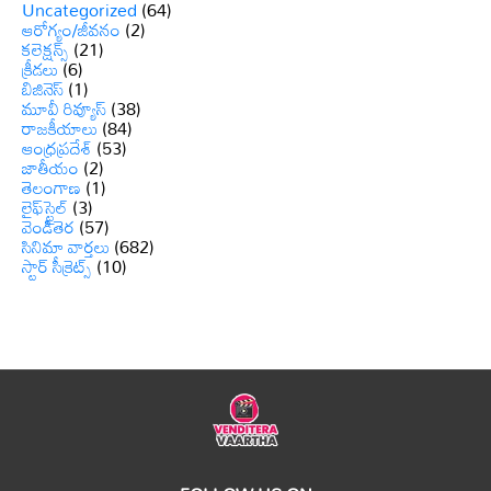
Uncategorized
(64)
ఆరోగ్యం/జీవనం
(2)
కలెక్షన్స్
(21)
క్రీడలు
(6)
బిజినెస్
(1)
మూవీ రివ్యూస్
(38)
రాజకీయాలు
(84)
ఆంధ్రప్రదేశ్
(53)
జాతీయం
(2)
తెలంగాణ
(1)
లైఫ్‌స్టైల్
(3)
వెండితెర
(57)
సినిమా వార్తలు
(682)
స్టార్ సీక్రెట్స్
(10)