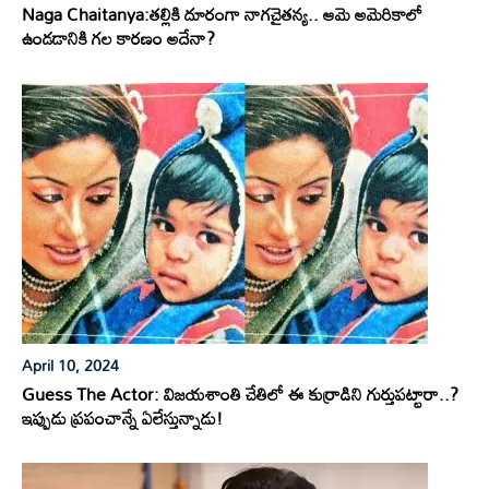
Naga Chaitanya:తల్లికి దూరంగా నాగచైతన్య.. ఆమె అమెరికాలో
ఉండడానికి గల కారణం అదేనా?
April 10, 2024
Guess The Actor: విజయశాంతి చేతిలో ఈ కుర్రాడిని గుర్తుపట్టారా..?
ఇప్పుడు ప్రపంచాన్నే ఏలేస్తున్నాడు!