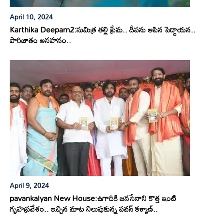
April 10, 2024
Karthika Deepam2:సుమిత్ర తల్లి ప్రేమ.. దీపను ఆపిన పెద్దాయన..
పారిజాతం అసహనం..
April 9, 2024
pavankalyan New House:ఉగాదికి జనసేనాని కొత్త ఇంటి
గృహప్రవేశం.. ఇచ్చిన మాట నిలుపుకున్న పవన్ కళ్యాణ్..