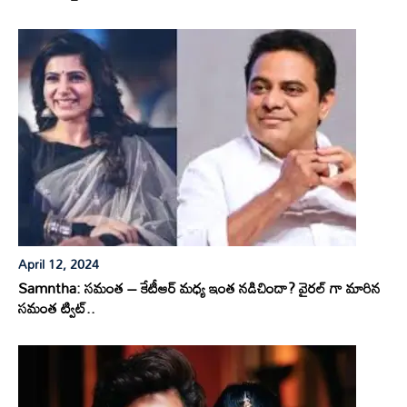
April 12, 2024
Samntha: సమంత – కేటీఆర్ మధ్య ఇంత నడిచిందా? వైరల్ గా మారిన
సమంత ట్విట్..