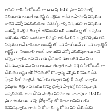
ఆమని గారు హీరోయిన్ గా దాదాపు 50 కి పైగా సినిమాల్లో
నటించారు అయితే ఇండస్ట్రీ కి వెళ్లడం అనేది ఆషామాషీ విషయం
కాదని ఎన్నో వడిదుడుకులు ఎదుర్కోవాల్సి వస్తుందని ఆ విషయం
ఇండస్ట్రీ కి వెళ్లిన తర్వాతే తెలిసిందని ఒక ఇంటర్వ్యూ లో చెప్పటం
జరిగింది. తనని ఒంటరిగా రమ్మని అడిగేవారని చెప్పుకొచ్చింది తన
విషయం అనే కాకుండా ఇండస్ట్రీ లో ఒక హీరోయిన్ గా ఒక క్యారెక్టర్
ఆర్టిస్ట్ గా నిలబడాలి అంటే ఇలాంటివి ఎన్నో ఎదురవుతాయి అని
చెప్పుకొచ్చారు. ఆమని గారు ప్రేమించి కులాంతర వివాహం
చేసుకున్నారు వివాహం అయినా తర్వాత ఆమె భర్త కి హీరోయిన్ గా
చేయడం ఇష్టం లేకపోవడంతో కొన్నాళ్ళు ఎక్కడ కనిపించలేదు
ఫ్యామిలీతో మాత్రమే గడిపారు తర్వాత మళ్లీ రీ-ఎంట్రీ ఇచ్చారు
ప్రస్తుతం తల్లిగా మరియు కొన్ని ప్రత్యేక పాత్రల్లో కనిపిస్తున్నారు
ఇప్పటివరకు ఆమె చేసిన మొత్తం సినిమా లు దాదాపుగా 100 కు
పైగా ఉంటాయి కొన్ని ప్రోగ్రామ్స్ లో కూడా ఆమని గారు
కనిపిస్తున్నారు. తాను ఏ రోజు డబ్బు కోసం పని చేయలేదని