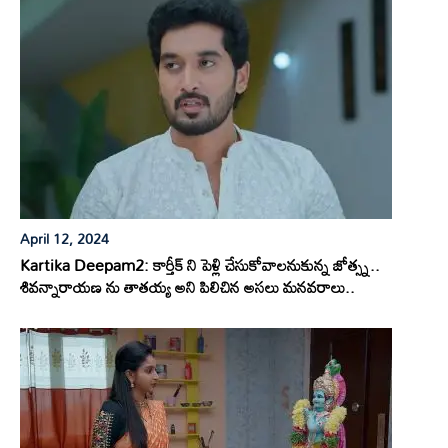
April 12, 2024
Kartika Deepam2: కార్తీక్ ని పెళ్లి చేసుకోవాలనుకున్న జోత్స్న..
శివన్నారాయణ ను తాతయ్య అని పిలిచిన అసలు మనవరాలు..