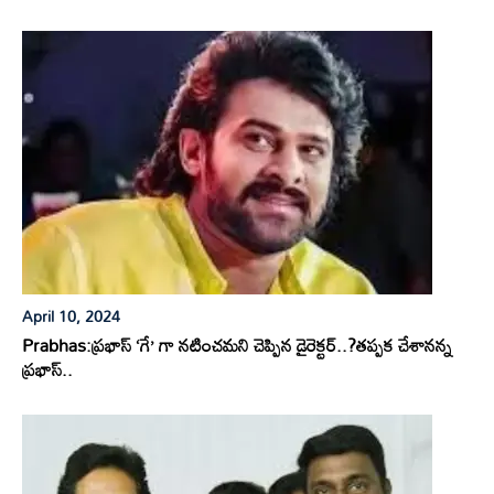
April 10, 2024
Prabhas:ప్రభాస్ ‘గే’ గా నటించమని చెప్పిన డైరెక్టర్..?తప్పక చేశానన్న
ప్రభాస్..