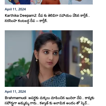
April 11, 2024
Karthika Deepam2: దీప కు తెలివిగా సహాయం చేసిన కార్తీక్..
నరసింహ కంటబడ్డ దీప – కార్తీక్.
April 11, 2024
Brahmamudi :అపర్ణకు చుక్కలు చూపించిన ఇందిరా దేవి.. కావ్యకు
సపోర్టుగా అమ్మమ్మ గారు.. కళ్యాణ్ కు అనామిక అందం తో స్కెచ్..