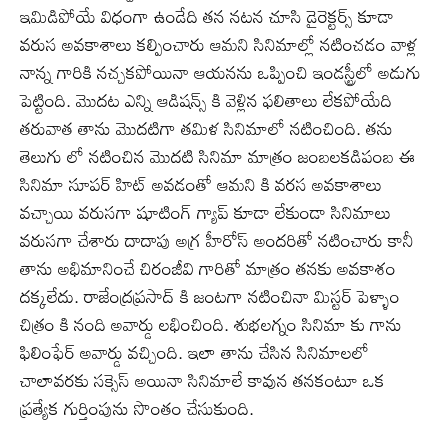
ఇమిడిపోయే విధంగా ఉండేది తన నటన చూసి డైరెక్టర్స్ కూడా
వరుస అవకాశాలు కల్పించారు ఆమని సినిమాల్లో నటించడం వాళ్ల
నాన్న గారికి నచ్చకపోయినా ఆయనను ఒప్పించి ఇండస్ట్రీలో అడుగు
పెట్టింది. మొదట ఎన్ని ఆడిషన్స్ కి వెళ్లిన ఫలితాలు లేకపోయేది
తరువాత తాను మొదటిగా తమిళ సినిమాలో నటించింది. తను
తెలుగు లో నటించిన మొదటి సినిమా మాత్రం జంబలకడిపంబ ఈ
సినిమా సూపర్ హిట్ అవడంతో ఆమని కి వరస అవకాశాలు
వచ్చాయి వరుసగా షూటింగ్ గ్యాప్ కూడా లేకుండా సినిమాలు
వరుసగా చేశారు దాదాపు అగ్ర హీరోస్ అందరితో నటించారు కానీ
తాను అభిమానించే చిరంజీవి గారితో మాత్రం తనకు అవకాశం
దక్కలేదు. రాజేంద్రప్రసాద్ కి జంటగా నటించినా మిస్టర్ పెళ్ళాం
చిత్రం కి నంది అవార్డు లభించింది. శుభలగ్నం సినిమా కు గాను
ఫిలింఫేర్ అవార్డు వచ్చింది. ఇలా తాను చేసిన సినిమాలలో
చాలావరకు సక్సెస్ అయినా సినిమాలే కావున తనకంటూ ఒక
ప్రత్యేక గుర్తింపును సొంతం చేసుకుంది.