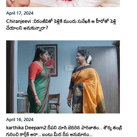
April 17, 2024
Chiranjeevi :చిరంజీవితో పెళ్లికి ముందు సురేఖకి ఆ హీరోతో పెళ్లి
చేయాలని అనుకున్నారా?
April 16, 2024
karthika Deepam2:దీపని చూసి బెదిరిన పారిజాతం.. శౌర్య తండ్రి
గురించి కార్తీక్ అరా.. బంటు మీద దీప అనుమానం..