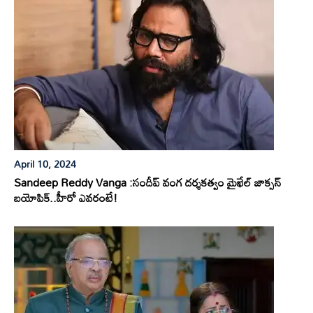
April 10, 2024
Sandeep Reddy Vanga :సందీప్ వంగ దర్శకత్వం మైఖేల్ జాక్సన్
బయోపిక్..హీరో ఎవరంటే!