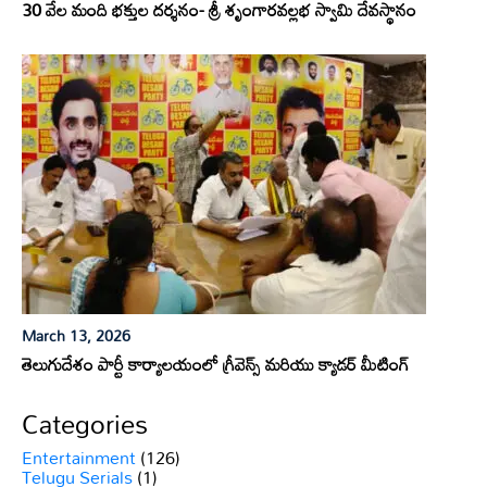
30 వేల మంది భక్తుల దర్శనం- శ్రీ శృంగారవల్లభ స్వామి దేవస్థానం
March 13, 2026
తెలుగుదేశం పార్టీ కార్యాలయంలో గ్రీవెన్స్ మరియు క్యాడర్ మీటింగ్
Categories
Entertainment
(126)
Telugu Serials
(1)