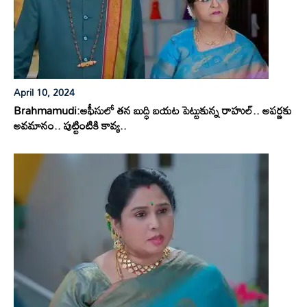
April 10, 2024
Brahmamudi:ఆఫీసులో తన బుద్ధి బయట పెట్టుకున్న రాహుల్.. అపర్ణకు
అవమానం.. పుట్టింటికి కావ్య..