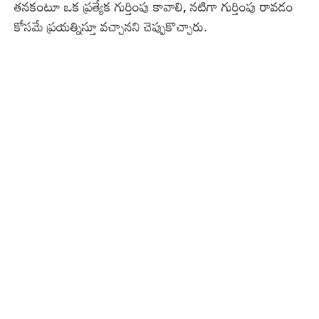
తనకంటూ ఒక ప్రత్యేక గుర్తింపు కావాలి, నటిగా గుర్తింపు రావడం
కోసమే ప్రయత్నిస్తూ వచ్చానని చెప్పుకొచ్చారు.