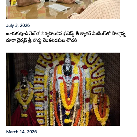
July 3, 2026
బూరుగుపూడి గేట్‌లో నిర్వహించిన గ్రీవెన్స్ & క్యాడర్ మీటింగ్‌లో పాల్గొన్న
రూడా చైర్మన్ శ్రీ బొడ్డు వెంకటరమణ చౌదరి
March 14, 2026