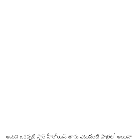
ఆమెని ఒకప్పటి స్టార్ హీరోయిన్ తాను ఎటువంటి పాత్రలో అయినా