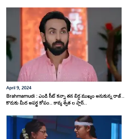
April 9, 2024
Brahmamudi : ఎండి సీట్ కన్నా తన బిడ్డ ముఖ్యం అనుకున్న రాజ్..
కొడుకు మీద అపర్ణ కోపం.. కావ్య శ్వేత ల ప్లాన్..