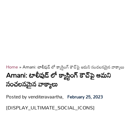
Home
»
Amani: టాలీవుడ్ లో క్యాస్టింగ్ కౌచ్‌పై ఆమని సంచలనమైన వాక్యాలు
Amani: టాలీవుడ్ లో క్యాస్టింగ్ కౌచ్‌పై ఆమని
సంచలనమైన వాక్యాలు
Posted by venditeravaartha,
February 25, 2023
[DISPLAY_ULTIMATE_SOCIAL_ICONS]