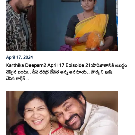
April 17, 2024
Karthika Deepam2 April 17 Episoide 21:పారిజాతానికి అబద్దం
చెప్పిన బంటు.. దీప దరిద్ర దేవత అన్న అనసూయ.. సౌర్య ని ఖుషి
చేసిన కార్తీక్ ..