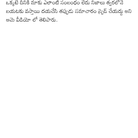
ఒక్కటే దీనికి మాకు ఎలాంటి సంబంధం లేదు నిజాలు త్వరలోనే
బయటకు వస్తాయి దయచేసి తప్పుడు సమాచారం స్ప్రెడ్ చేయద్దు అని
ఆమె వీడియో లో తెలిపారు.