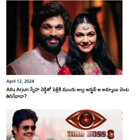
April 12, 2024
Allu Arjun:స్నేహ రెడ్డితో పెళ్లికి ముందు అల్లు అర్జున్ ఆ అమ్మాయి వెంట
తిరిగేవాడా?