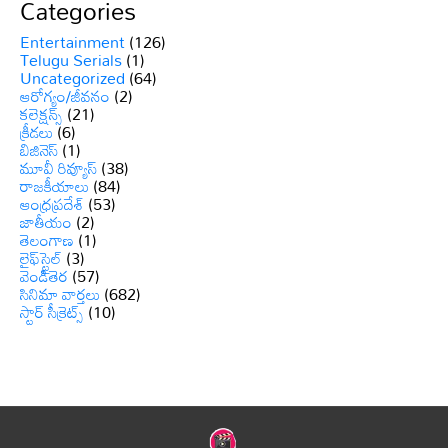
Categories
Entertainment
(126)
Telugu Serials
(1)
Uncategorized
(64)
ఆరోగ్యం/జీవనం
(2)
కలెక్షన్స్
(21)
క్రీడలు
(6)
బిజినెస్
(1)
మూవీ రివ్యూస్
(38)
రాజకీయాలు
(84)
ఆంధ్రప్రదేశ్
(53)
జాతీయం
(2)
తెలంగాణ
(1)
లైఫ్‌స్టైల్
(3)
వెండితెర
(57)
సినిమా వార్తలు
(682)
స్టార్ సీక్రెట్స్
(10)