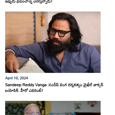
ఇప్పుడు ప్రపంచాన్నే ఏలేస్తున్నాడు!
April 10, 2024
Sandeep Reddy Vanga :సందీప్ వంగ దర్శకత్వం మైఖేల్ జాక్సన్
బయోపిక్..హీరో ఎవరంటే!