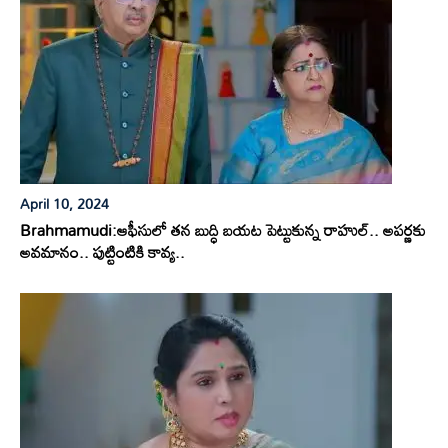
April 10, 2024
Brahmamudi:ఆఫీసులో తన బుద్ధి బయట పెట్టుకున్న రాహుల్.. అపర్ణకు
అవమానం.. పుట్టింటికి కావ్య..