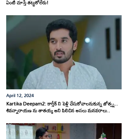
ఏంటి చూస్తే తట్టుకోలేరు!
April 12, 2024
Kartika Deepam2: కార్తీక్ ని పెళ్లి చేసుకోవాలనుకున్న జోత్స్న..
శివన్నారాయణ ను తాతయ్య అని పిలిచిన అసలు మనవరాలు..