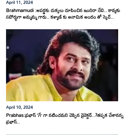
April 11, 2024
Brahmamudi :అపర్ణకు చుక్కలు చూపించిన ఇందిరా దేవి.. కావ్యకు
సపోర్టుగా అమ్మమ్మ గారు.. కళ్యాణ్ కు అనామిక అందం తో స్కెచ్..
April 10, 2024
Prabhas:ప్రభాస్ ‘గే’ గా నటించమని చెప్పిన డైరెక్టర్..?తప్పక చేశానన్న
ప్రభాస్..