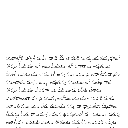
వివరాల్లోకి వెళ్ళితే సురేఖ వాణి కేపీ చౌదరికి ముద్దుపెడుతున్న ఫొటో
సోషల్ మీడియా లో అటు మీడియా లో వివారాలు అవుతుంది
దీనితో ఆమెకు కెపి చౌదరి తో ఉన్న సంబంధం పై ఆరా తీస్తున్నారని
సమాచారం న్యూస్ టర్న్డ్ అవుతున్న సమయం లో సురేఖ వాణి
సోషల్‌ మీడియా వేదికగా ఒక వీడియోను రిలీజ్‌ చేశారు
కొంతకాలంగా మాపై వస్తున్న ఆరోపణలకు కెపి చౌదరి కి మాకు
ఎలాంటి సంబంధం లేదు దయచేసి నన్ను నా ఫ్యామిలీని వీధిపాలు
చేయద్దు మీరు రాసె న్యూస్ వలన భవిష్యత్తులో మా కుటుంబ పరువు
అలాగే మా కెరియర్ మొత్తం పోతుంది దయచేసి అందరికి చెప్పేది