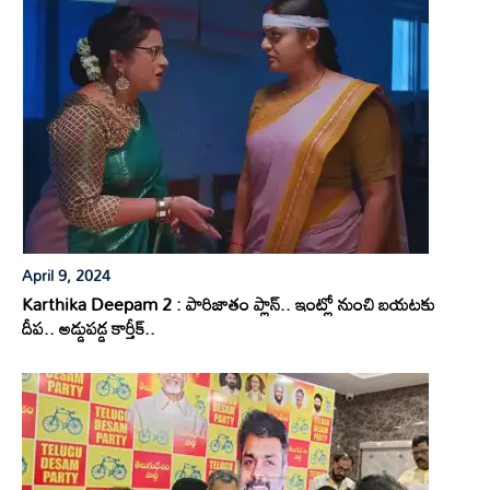
April 9, 2024
Karthika Deepam 2 : పారిజాతం ప్లాన్.. ఇంట్లో నుంచి బయటకు
దీప.. అడ్డుపడ్డ కార్తీక్..