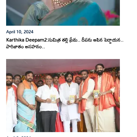
April 10, 2024
Karthika Deepam2:సుమిత్ర తల్లి ప్రేమ.. దీపను ఆపిన పెద్దాయన..
పారిజాతం అసహనం..