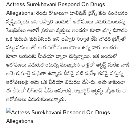
Actress Surekhavani Respond On Drugs
Allegations: రెండు రోజులుగా టాలీవుడ్‌ డ్రగ్స్‌ కేసు సంచలనం
సృష్టింస్తుంది అని చెప్పాలి ఇందులో ఆరోపణలు ఎదురుకుంటున్న
సెలబ్రిటీలు అలాగే ప్రముఖ వ్యక్తులు అందరూ కూడా డ్రగ్స్ వివాదం
ఒక కుదుపు కుదిపేసింది అని చెప్పాలి నిర్మాత కేపీ చౌదరి డ్రగ్స్‌తో
పట్టు పడటం తో ఆయనతో సంబంధాలు ఉన్న వారు అందరూ
కూడా బయటకు మీడియా ద్వారా వస్తున్నాయి. ఇక ఇందులో
ఆరోపణలు ఎదురుకొంటున్న ముఖ్యమైన వాళ్లలో ఆర్టిస్ట్ సురేఖ వాణి
ఆమె కుమార్తె సుప్రితా ఉన్నారు దీనిపై నటి సురేఖ తనపై వస్తున్న
ఆరోపణలపై ఆమె ఒక వీడియో విడుదల చేసారు. ఆమె కాకుండా
ఈ కేసులో బిగ్‌బాస్‌ ఫేమ్ అషూరెడ్డి, క్యారెక్టర్‌ ఆర్టిస్టు జ్యోతి కూడా
ఆరోపణలు ఎదురుకుంటున్నారు.