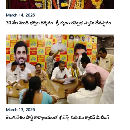
March 14, 2026
30 వేల మంది భక్తుల దర్శనం- శ్రీ శృంగారవల్లభ స్వామి దేవస్థానం
March 13, 2026
తెలుగుదేశం పార్టీ కార్యాలయంలో గ్రీవెన్స్ మరియు క్యాడర్ మీటింగ్