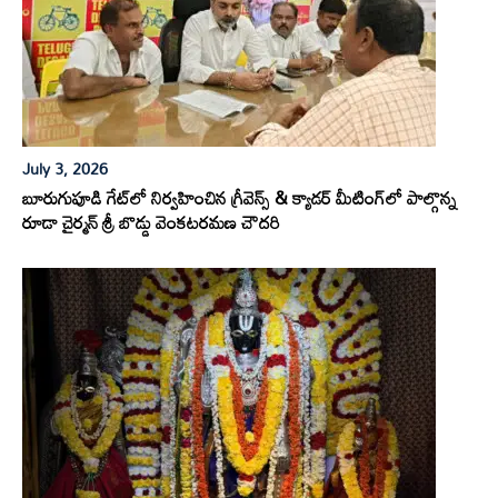
July 3, 2026
బూరుగుపూడి గేట్‌లో నిర్వహించిన గ్రీవెన్స్ & క్యాడర్ మీటింగ్‌లో పాల్గొన్న
రూడా చైర్మన్ శ్రీ బొడ్డు వెంకటరమణ చౌదరి