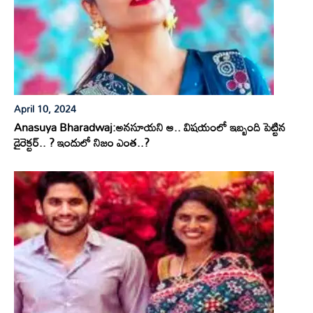
April 10, 2024
Anasuya Bharadwaj:అనసూయని ఆ.. విషయంలో ఇబ్బంది పెట్టిన
డైరెక్టర్.. ? ఇందులో నిజం ఎంత..?