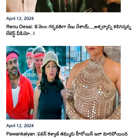
April 12, 2024
Renu Desai: 8 నెలల గర్భవతిగా రేణు దేశాయ్…ఆశ్చర్యాన్ని కలిగిస్తున్న
లేటెస్ట్ వీడియో..!
April 12, 2024
Pawankalyan :పవన్ కళ్యాణ్ తమ్ముడు హీరోయిన్ ఇలా మారిపోయింది