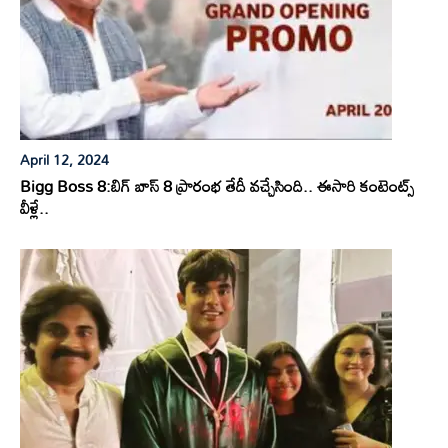
April 12, 2024
Bigg Boss 8:బిగ్ బాస్ 8 ప్రారంభ తేదీ వచ్చేసింది.. ఈసారి కంటెంట్స్
వీళ్లే..