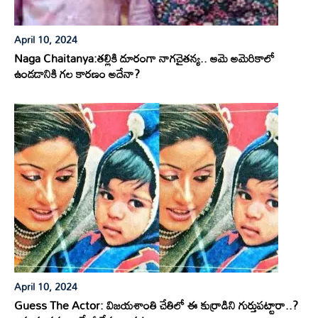
April 10, 2024
Naga Chaitanya:తల్లికి దూరంగా నాగచైతన్య.. ఆమె అమెరికాలో
ఉండడానికి గల కారణం అదేనా?
April 10, 2024
Guess The Actor: విజయశాంతి చేతిలో ఈ కుర్రాడిని గుర్తుపట్టారా..?