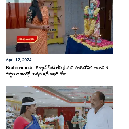
April 12, 2024
Brahmamudi : కళ్యాణ్ మీద లేని ప్రేమని వలకబోసిన అనామిక..
దుగ్గిరాల ఇంట్లో కావ్యకి ఇదే ఆఖరి రోజ..