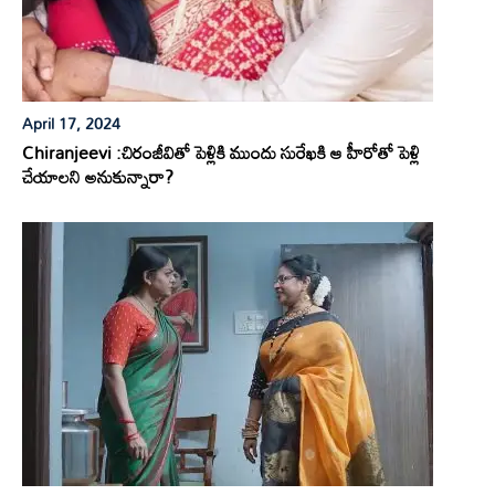
April 17, 2024
Chiranjeevi :చిరంజీవితో పెళ్లికి ముందు సురేఖకి ఆ హీరోతో పెళ్లి
చేయాలని అనుకున్నారా?