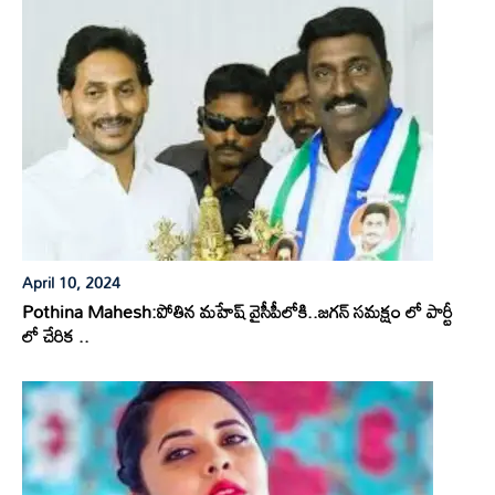
April 10, 2024
Pothina Mahesh:పోతిన మహేష్ వైసీపీలోకి..జగన్ సమక్షం లో పార్టీ
లో చేరిక ..