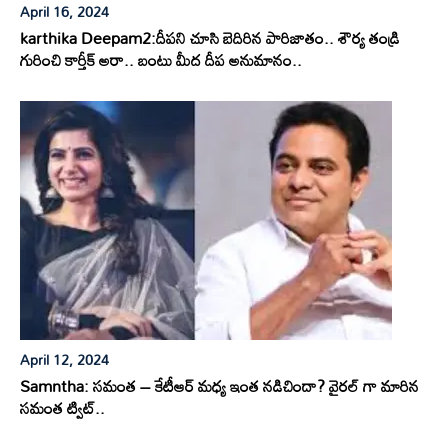
April 16, 2024
karthika Deepam2:దీపని చూసి బెదిరిన పారిజాతం.. శౌర్య తండ్రి
గురించి కార్తీక్ అరా.. బంటు మీద దీప అనుమానం..
April 12, 2024
Samntha: సమంత – కేటీఆర్ మధ్య ఇంత నడిచిందా? వైరల్ గా మారిన
సమంత ట్విట్..