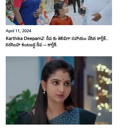
April 11, 2024
Karthika Deepam2: దీప కు తెలివిగా సహాయం చేసిన కార్తీక్..
నరసింహ కంటబడ్డ దీప – కార్తీక్.