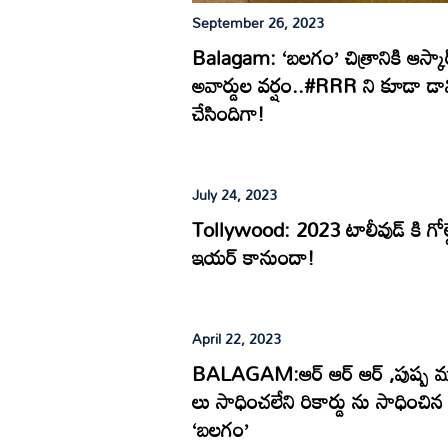
September 26, 2023
Balagam: ‘బలగం’ చిత్రానికి ఆస్కా
అవార్డుల వర్షం..#RRR ని కూడా డా
చేసిందిగా!
July 24, 2023
Tollywood: 2023 టాలీవుడ్ కి గోల్డ
ఇయర్ కానుందా!
April 22, 2023
BALAGAM:ఆర్ ఆర్ ఆర్ ,పుష్ప 
లు సాధించలేని రికార్డు ను సాధించిన
‘బలగం’