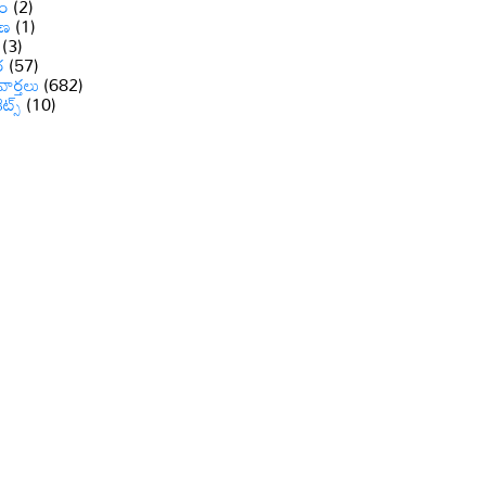
ం
(2)
ాణ
(1)
(3)
ర
(57)
వార్తలు
(682)
రెట్స్
(10)