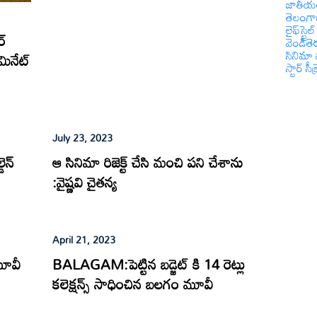
జాతీయ
తెలంగ
లైఫ్‌స్టైల్
ర్
వెండితె
సినిమా 
మినేట్
స్టార్ సీక్
July 23, 2023
ెన్
ఆ సినిమా రిజెక్ట్ చేసి మంచి పని చేశాను
:వైష్ణవి చైతన్య
April 21, 2023
మూవీ
BALAGAM:పెట్టిన బడ్జెట్ కి 14 రెట్లు
కలెక్షన్స్ సాధించిన బలగం మూవీ