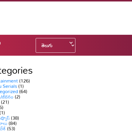
n
tegories
tainment
(126)
 Serials
(1)
egorized
(64)
ం/జీవనం
(2)
(21)
6)
(1)
వ్యూస్
(38)
యాలు
(84)
దేశ్
(53)