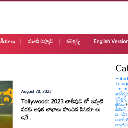
జకీయాలు
మూవీ రివ్యూస్
కలెక్షన్స్
English Versio
Ca
Enter
Telugu
Uncat
August 20, 2023
ఆరోగ్య
కలెక్షన్స్
Tollywood: 2023 టాలీవుడ్ లో ఇప్పటి
క్రీడలు
(
వరకు అధిక లాభాలు పొందిన సినిమా లు
బిజినెస్
మూవీ రి
ఇవే..
రాజకీ
ఆంధ్రప్ర