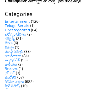
Chiranjeevi: మెగాస్టార్ తో టిల్లు! క్రేజీ కాంబినేషన్.
Categories
Entertainment
(126)
Telugu Serials
(1)
Uncategorized
(64)
ఆరోగ్యం/జీవనం
(2)
కలెక్షన్స్
(21)
క్రీడలు
(6)
బిజినెస్
(1)
మూవీ రివ్యూస్
(38)
రాజకీయాలు
(84)
ఆంధ్రప్రదేశ్
(53)
జాతీయం
(2)
తెలంగాణ
(1)
లైఫ్‌స్టైల్
(3)
వెండితెర
(57)
సినిమా వార్తలు
(682)
స్టార్ సీక్రెట్స్
(10)