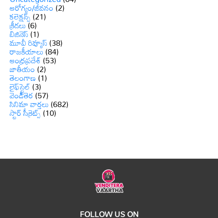
ఆరోగ్యం/జీవనం
(2)
కలెక్షన్స్
(21)
క్రీడలు
(6)
బిజినెస్
(1)
మూవీ రివ్యూస్
(38)
రాజకీయాలు
(84)
ఆంధ్రప్రదేశ్
(53)
జాతీయం
(2)
తెలంగాణ
(1)
లైఫ్‌స్టైల్
(3)
వెండితెర
(57)
సినిమా వార్తలు
(682)
స్టార్ సీక్రెట్స్
(10)
FOLLOW US ON