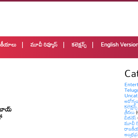
జకీయాలు
మూవీ రివ్యూస్
కలెక్షన్స్
English Versio
Ca
Enter
Telugu
Uncat
ఆరోగ్య
కలెక్షన్స్
ే బాయ్
క్రీడలు
(
తో
బిజినెస్
మూవీ రి
రాజకీ
ఆంధ్రప్ర