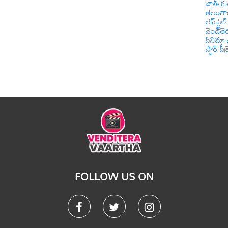
జాతీయ
తెలంగ
లైఫ్‌స్టైల్
వెండితె
సినిమా 
స్టార్ సీక్
FOLLOW US ON