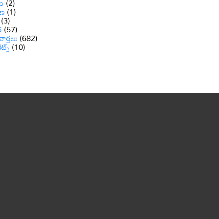
ం
(2)
ాణ
(1)
(3)
ర
(57)
వార్తలు
(682)
రెట్స్
(10)