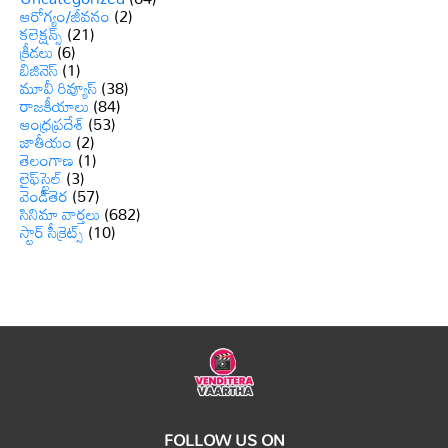
ఆరోగ్యం/జీవనం
(2)
కలెక్షన్స్
(21)
క్రీడలు
(6)
బిజినెస్
(1)
మూవీ రివ్యూస్
(38)
రాజకీయాలు
(84)
ఆంధ్రప్రదేశ్
(53)
జాతీయం
(2)
తెలంగాణ
(1)
లైఫ్‌స్టైల్
(3)
వెండితెర
(57)
సినిమా వార్తలు
(682)
స్టార్ సీక్రెట్స్
(10)
FOLLOW US ON