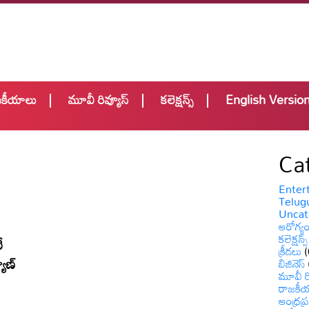
జకీయాలు
మూవీ రివ్యూస్
కలెక్షన్స్
English Versio
Ca
Enter
Telugu
Uncat
ఆరోగ్య
కలెక్షన్స్
ే
క్రీడలు
(
యాణ్
బిజినెస్
మూవీ రి
రాజకీ
ఆంధ్రప్ర