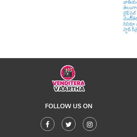
జాతీయ
తెలంగ
లైఫ్‌స్టైల్
వెండితె
సినిమా 
స్టార్ సీక్
FOLLOW US ON