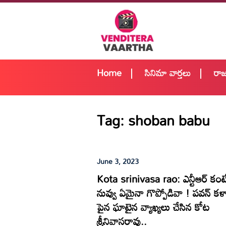
Home
సినిమా వార్తలు
రా
Tag:
shoban babu
June 3, 2023
Kota srinivasa rao: ఎన్టీఆర్ కంట
నువ్వు ఏమైనా గొప్పోడివా ! పవన్ కళ్
పైన ఘాటైన వ్యాఖ్యలు చేసిన కోట
శ్రీనివాసరావు..