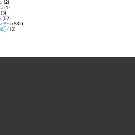
ం
(2)
ాణ
(1)
(3)
ర
(57)
వార్తలు
(682)
రెట్స్
(10)