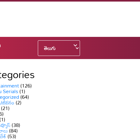
n
tegories
tainment
(126)
 Serials
(1)
egorized
(64)
ం/జీవనం
(2)
(21)
6)
(1)
వ్యూస్
(38)
యాలు
(84)
దేశ్
(53)