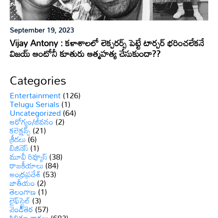
September 19, 2023
Vijay Antony : కళాశాలలో లెక్చరర్స్ పెట్టే టార్చర్ భరించలేకనే
విజయ్ ఆంటోనీ కూతురు ఆత్మహత్య చేసుకుందా??
Categories
Entertainment
(126)
Telugu Serials
(1)
Uncategorized
(64)
ఆరోగ్యం/జీవనం
(2)
కలెక్షన్స్
(21)
క్రీడలు
(6)
బిజినెస్
(1)
మూవీ రివ్యూస్
(38)
రాజకీయాలు
(84)
ఆంధ్రప్రదేశ్
(53)
జాతీయం
(2)
తెలంగాణ
(1)
లైఫ్‌స్టైల్
(3)
వెండితెర
(57)
సినిమా వార్తలు
(682)