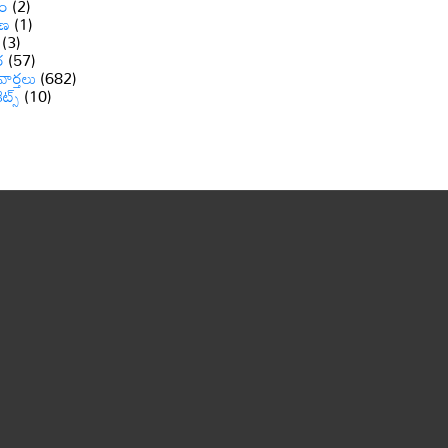
ం
(2)
ాణ
(1)
(3)
ర
(57)
వార్తలు
(682)
రెట్స్
(10)