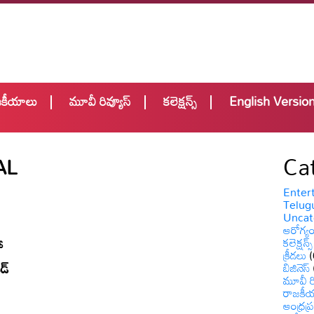
జకీయాలు
మూవీ రివ్యూస్
కలెక్షన్స్
English Versio
Ca
AL
Enter
Telugu
Uncat
ఆరోగ్య
కలెక్షన్స్
ో
క్రీడలు
(
ుడ్
బిజినెస్
మూవీ రి
రాజకీ
ఆంధ్రప్ర