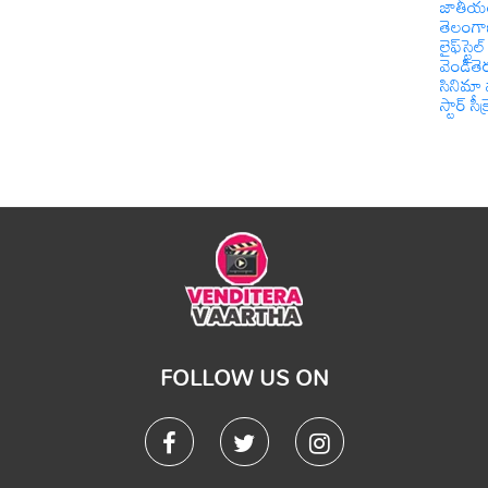
జాతీయ
తెలంగ
లైఫ్‌స్టైల్
వెండితె
సినిమా 
స్టార్ సీక్
FOLLOW US ON