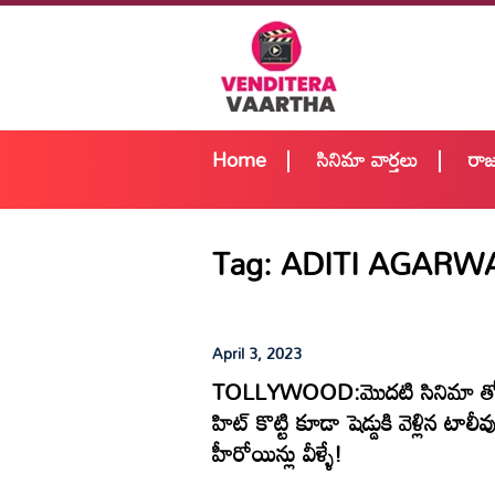
Home
సినిమా వార్తలు
రా
Tag:
ADITI AGARW
April 3, 2023
TOLLYWOOD:మొదటి సినిమా త
హిట్ కొట్టి కూడా షెడ్డుకి వెళ్లిన టాలీవ
హీరోయిన్లు వీళ్ళే!